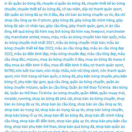
in ấn quần áo bóng đá
,
chuyên sỉ quần áo bóng đá
,
chuyên thiết kế áo bóng
chuyền
,
chuyên thiết kế áo bóng đá
,
cờ lưu niệm
,
dây nịt thanh quân sport
,
đặt quần áo bóng đá uy tín ở đâu
,
địa chỉ bán áo bóng chuyền uy tín
,
địa chỉ
shop cầu lông uy tín ở tphcm
,
giày bóng đá
,
giày bóng đá chính hãng
,
giày
bóng đá sân cỏ nhân tạo
,
giày cầu lông
,
giày thanh quân
,
gym
,
in áo cầu
lông
,
kết quả bóng đá hôm nay
,
lịch bóng đá hôm nay
,
liverpool
,
manchester
city
,
mancheter united
,
masu
,
máu
,
mẫu áo bóng chuyền hàn hàn quốc
,
mẫu
áo bóng chuyền mới nhất 2021
,
mẫu áo bóng chuyền nhật bản
,
mẫu áo
bóng chuyền thiết kế đẹp 2022
,
mẫu áo cầu lông đep
,
mẫu áo cầu lông đẹp
2022
,
mẫu áo điền kinh đẹp
,
mẫu bóng chuyền đẹp
,
mẫu cầu lông đẹp
,
mẫu
cầu lông độc
,
mizuno
,
mua áo bóng chuyền ở đâu
,
mua áo bóng đá masu ở
đâu
,
mua áo điền kinh ở đâu
,
mua đồ điền kinh ở đâu
,
nịt thanh quân sport
,
NITRO
,
nón lưỡi trai nam
,
nón nhập nhẩu
,
nón nữ rộng vành
,
nón thanh quân
sport
,
nón thời trang nữ hàn quốc
,
o bóng đá
,
phụ kiện bóng chuyền
,
phụ kiện
bóng rổ
,
phụ kiện tập gym
,
quả cầu lông
,
quần áo bóng chuyền
,
quần áo
bóng chuyền mizuno
,
quần áo cầu lông
,
Quần áo thể thao Từ khóa: #áo bóng
đá
,
Quần áo thể thao Từ khóa: áo bóng chuyền
,
quần MMA
,
quần muay thái
,
ronaldo
,
running
,
shop áo bóng đá phù cát
,
shop bán áo bóng chuyền
,
shop
bán áo bóng đá uy tín
,
shop bán áo cầu lông
,
shop bán áo cầu lông uy tín
,
shop bán áo trọng tài
,
shop bán áo trọng tài uy tín
,
shop bán bóng chuyền
,
shop bán bóng rổ uy tín
,
shop bán đồ áo bóng đá
,
shop bán đồ chính hãng
cầu lông
,
shop bán đồ điền kinh
,
shop bán giày uy tín
,
shop bán phụ kiện cầu
lông
,
shop bán phụ kiện thể thao
,
shop bán quả bóng đá
,
shop bán quần áo