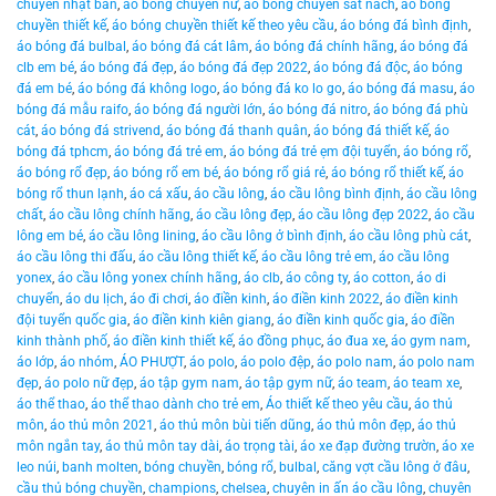
chuyền nhật bản
,
áo bóng chuyền nữ
,
áo bóng chuyền sát nách
,
áo bóng
chuyền thiết kế
,
áo bóng chuyền thiết kế theo yêu cầu
,
áo bóng đá bình định
,
áo bóng đá bulbal
,
áo bóng đá cát lâm
,
áo bóng đá chính hãng
,
áo bóng đá
clb em bé
,
áo bóng đá đẹp
,
áo bóng đá đẹp 2022
,
áo bóng đá độc
,
áo bóng
đá em bé
,
áo bóng đá không logo
,
áo bóng đá ko lo go
,
áo bóng đá masu
,
áo
bóng đá mẫu raifo
,
áo bóng đá người lớn
,
áo bóng đá nitro
,
áo bóng đá phù
cát
,
áo bóng đá strivend
,
áo bóng đá thanh quân
,
áo bóng đá thiết kế
,
áo
bóng đá tphcm
,
áo bóng đá trẻ em
,
áo bóng đá trẻ ẹm đội tuyển
,
áo bóng rổ
,
áo bóng rổ đẹp
,
áo bóng rổ em bé
,
áo bóng rổ giá rẻ
,
áo bóng rổ thiết kế
,
áo
bóng rổ thun lạnh
,
áo cá xấu
,
áo cầu lông
,
áo cầu lông bình định
,
áo cầu lông
chất
,
áo cầu lông chính hãng
,
áo cầu lông đẹp
,
áo cầu lông đẹp 2022
,
áo cầu
lông em bé
,
áo cầu lông lining
,
áo cầu lông ở bình định
,
áo cầu lông phù cát
,
áo cầu lông thi đấu
,
áo cầu lông thiết kế
,
áo cầu lông trẻ em
,
áo cầu lông
yonex
,
áo cầu lông yonex chính hãng
,
áo clb
,
áo công ty
,
áo cotton
,
áo di
chuyển
,
áo du lịch
,
áo đi chơi
,
áo điền kinh
,
áo điền kinh 2022
,
áo điền kinh
đội tuyển quốc gia
,
áo điền kinh kiên giang
,
áo điền kinh quốc gia
,
áo điền
kinh thành phố
,
áo điền kinh thiết kế
,
áo đồng phục
,
áo đua xe
,
áo gym nam
,
áo lớp
,
áo nhóm
,
ÁO PHƯỢT
,
áo polo
,
áo polo đệp
,
áo polo nam
,
áo polo nam
đẹp
,
áo polo nữ đẹp
,
áo tập gym nam
,
áo tập gym nữ
,
áo team
,
áo team xe
,
áo thể thao
,
áo thể thao dành cho trẻ em
,
Áo thiết kế theo yêu cầu
,
áo thủ
môn
,
áo thủ môn 2021
,
áo thủ môn bùi tiến dũng
,
áo thủ môn đẹp
,
áo thủ
môn ngắn tay
,
áo thủ môn tay dài
,
áo trọng tài
,
áo xe đạp đường trườn
,
áo xe
leo núi
,
banh molten
,
bóng chuyền
,
bóng rổ
,
bulbal
,
căng vợt cầu lông ở đâu
,
cầu thủ bóng chuyền
,
champions
,
chelsea
,
chuyên in ấn áo cầu lông
,
chuyên