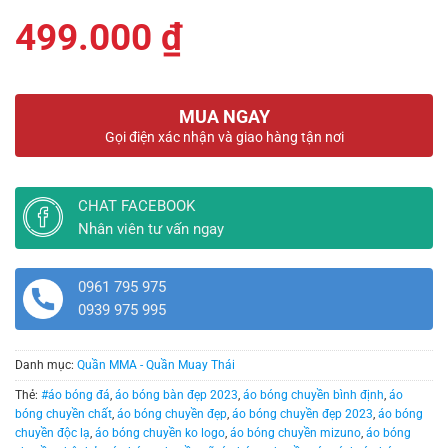
499.000
₫
MUA NGAY
Gọi điện xác nhận và giao hàng tận nơi
CHAT FACEBOOK
Nhân viên tư vấn ngay
0961 795 975
0939 975 995
Danh mục:
Quần MMA - Quần Muay Thái
Thẻ:
#áo bóng đá
,
áo bóng bàn đẹp 2023
,
áo bóng chuyền bình định
,
áo
bóng chuyền chất
,
áo bóng chuyền đẹp
,
áo bóng chuyền đẹp 2023
,
áo bóng
chuyền độc lạ
,
áo bóng chuyền ko logo
,
áo bóng chuyền mizuno
,
áo bóng