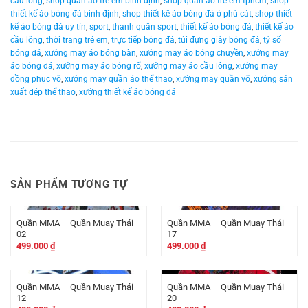
cầu lông
,
shop quần áo trẻ em bình định
,
shop quần áo trẻ em tphcm
,
shop
thiết kế áo bóng đá bình định
,
shop thiết kê áo bóng đá ở phù cát
,
shop thiết
kế áo bóng đá uy tín
,
sport
,
thanh quân sport
,
thiết kế áo bóng đá
,
thiết kế áo
cầu lông
,
thời trang trẻ em
,
trực tiếp bóng đá
,
túi đựng giày bóng đá
,
tỷ số
bóng đá
,
xưởng may áo bóng bàn
,
xưởng may áo bóng chuyền
,
xưởng may
áo bóng đá
,
xưởng may áo bóng rổ
,
xưởng may áo cầu lông
,
xưởng may
đồng phục võ
,
xưởng may quần áo thể thao
,
xưởng may quần võ
,
xưởng sản
xuất dép thể thao
,
xưởng thiết kế áo bóng đá
SẢN PHẨM TƯƠNG TỰ
Quần MMA – Quần Muay Thái
Quần MMA – Quần Muay Thái
02
17
499.000
₫
499.000
₫
Quần MMA – Quần Muay Thái
Quần MMA – Quần Muay Thái
12
20