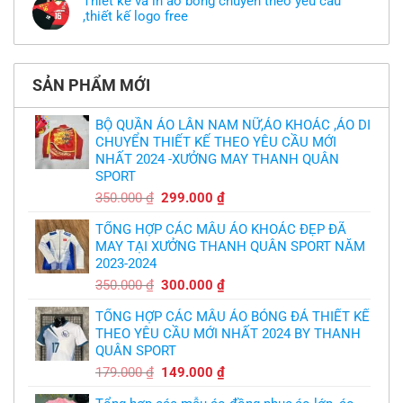
Thiết kế và in áo bóng chuyền theo yêu cầu
có
luận
theo
mẫu
,thiết kế logo free
ở
yêu
thì
MU
cầu
Không
phải
thua
thiết
có
làm
thảm:
kế
bình
sao?
HLV
tại
luận
Ten
TPHCM
ở
Hag
SẢN PHẨM MỚI
Thiết
lại
kế
chỉ
và
trích
in
BỘ QUẦN ÁO LÂN NAM NỮ,ÁO KHOÁC ,ÁO DI
cầu
áo
thủ,
CHUYỂN THIẾT KẾ THEO YÊU CẦU MỚI
bóng
thừa
chuyền
nhận
NHẤT 2024 -XƯỞNG MAY THANH QUÂN
theo
sự
yêu
SPORT
thật
cầu
chua
,thiết
Giá
Giá
350.000
₫
299.000
₫
chát
kế
của
gốc
hiện
logo
bầy
free
TỔNG HỢP CÁC MẪU ÁO KHOÁC ĐẸP ĐÃ
là:
tại
quỷ
nhỏ
MAY TẠI XƯỞNG THANH QUÂN SPORT NĂM
350.000 ₫.
là:
2023-2024
299.000 ₫.
Giá
Giá
350.000
₫
300.000
₫
gốc
hiện
TỔNG HỢP CÁC MẪU ÁO BÓNG ĐÁ THIẾT KẾ
là:
tại
THEO YÊU CẦU MỚI NHẤT 2024 BY THANH
350.000 ₫.
là:
QUÂN SPORT
300.000 ₫.
Giá
Giá
179.000
₫
149.000
₫
gốc
hiện