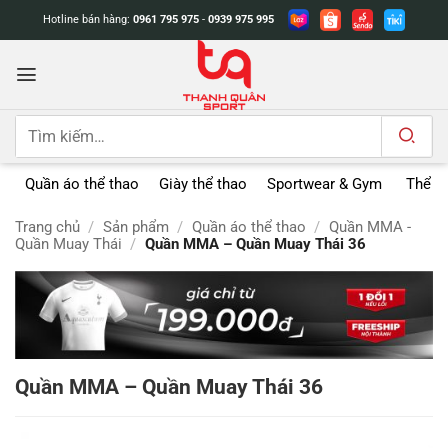
Bỏ
Hotline bán hàng:
0961 795 975
-
0939 975 995
qua
nội
dung
Tìm
kiếm:
Quần áo thể thao
Giày thể thao
Sportwear & Gym
Thể t
Trang chủ
/
Sản phẩm
/
Quần áo thể thao
/
Quần MMA -
Quần Muay Thái
/
Quần MMA – Quần Muay Thái 36
Quần MMA – Quần Muay Thái 36