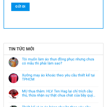
TIN TỨC MỚI
Tôi muốn làm áo thun đồng phục nhưng chưa
có mẫu thì phải làm sao?
Không
có
bình
Xưởng may áo khoác theo yêu cầu thiết kế tại
luận
TPHCM
ở
Tôi
Không
muốn
có
làm
bình
áo
MU thua thảm: HLV Ten Hag lại chỉ trích cầu
luận
thun
thủ, thừa nhận sự thật chua chát của bầy quỷ
ở
đồng
Xưởng
nhỏ
phục
Không
may
nhưng
có
áo
chưa
bình
khoác