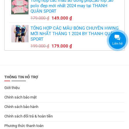
Tổng hợp các mẫu áo đồng phục,áo lớp ,áo
là:
tại
polo đẹp mới nhất 2024 may tại THANH
179.000 ₫.
là:
QUÂN SPORT
149.000 ₫.
Giá
Giá
179.000
₫
149.000
₫
gốc
hiện
TỔNG HỢP CÁC MẪU BÓNG CHUYỀN HWING
là:
tại
MỚI NHẤT THÁNG 1 2024 BY THANH QUÂN
179.000 ₫.
là:
SPORT
149.000 ₫.
Liên hệ
Giá
Giá
199.000
₫
179.000
₫
gốc
hiện
là:
tại
199.000 ₫.
là:
179.000 ₫.
THÔNG TIN HỖ TRỢ
Giới thiệu
Chính sách bảo mật
Chính sách bảo hành
Chính sách đổi trả & hoàn tiền
Phương thức thanh toán