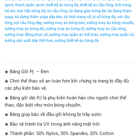
sport
,
thanh quân sport
,
thiết kế áo bóng đá
,
thiết kế áo cầu lông
,
thời trang
trẻ em
,
trực tiếp bóng đá
,
túi cầu lông
,
túi đựng giày bóng đá
,
túi đựng thảm
yoga
,
túi đựng thảm yoga dây kéo
,
túi thời trang nữ
,
tỷ số bóng đá
,
vợt cầu
lông
,
vợt cầu lông đẹp
,
xưởng may áo bóng bàn
,
xưởng may áo bóng chuyền
,
xưởng may áo bóng đá
,
xưởng may áo bóng rổ
,
xưởng may áo cầu lông
,
xưởng may đồng phục võ
,
xưởng may quần áo thể thao
,
xưởng may quần võ
,
xưởng sản xuất dép thể thao
,
xưởng thiết kế áo bóng đá
◈ Băng Gối Pj – Đen
◈ Chơi thể thao sẽ an toàn hơn khi
chú
ng ta trang bị đầy đủ
các phụ kiện bảo vệ.
◈ Băng gối dài PJ là phụ kiện hoàn hảo cho người chơi thể
thao, đặc biệt như môn bóng chuyền.
◈ Băng giúp bảo về đầu gối không bị trầy xước
◈ Bảo vệ tránh tia UV trong ánh nắng mặt trời
◈ Thành phần: 50% Nylon, 30% Spandex, 20% Cotton