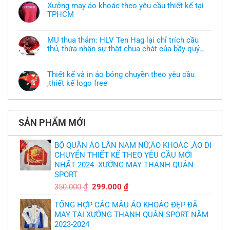
bình
Xưởng may áo khoác theo yêu cầu thiết kế tại
luận
TPHCM
ở
Tôi
Không
muốn
có
làm
bình
áo
MU thua thảm: HLV Ten Hag lại chỉ trích cầu
luận
thun
thủ, thừa nhận sự thật chua chát của bầy quỷ
ở
đồng
Xưởng
nhỏ
phục
Không
may
nhưng
có
áo
chưa
bình
khoác
Thiết kế và in áo bóng chuyền theo yêu cầu
có
luận
theo
mẫu
,thiết kế logo free
ở
yêu
thì
MU
cầu
Không
phải
thua
thiết
có
làm
thảm:
kế
bình
sao?
HLV
tại
luận
Ten
TPHCM
ở
Hag
SẢN PHẨM MỚI
Thiết
lại
kế
chỉ
và
trích
in
BỘ QUẦN ÁO LÂN NAM NỮ,ÁO KHOÁC ,ÁO DI
cầu
áo
thủ,
CHUYỂN THIẾT KẾ THEO YÊU CẦU MỚI
bóng
thừa
chuyền
nhận
NHẤT 2024 -XƯỞNG MAY THANH QUÂN
theo
sự
yêu
SPORT
thật
cầu
chua
,thiết
Giá
Giá
350.000
₫
299.000
₫
chát
kế
của
gốc
hiện
logo
bầy
free
TỔNG HỢP CÁC MẪU ÁO KHOÁC ĐẸP ĐÃ
là:
tại
quỷ
nhỏ
MAY TẠI XƯỞNG THANH QUÂN SPORT NĂM
350.000 ₫.
là:
2023-2024
299.000 ₫.