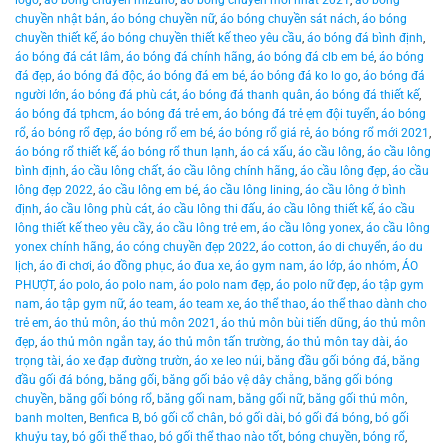
logo
,
áo bóng chuyền mizuno
,
áo bóng chuyền mới nhất 2021
,
áo bóng
chuyền nhật bản
,
áo bóng chuyền nữ
,
áo bóng chuyền sát nách
,
áo bóng
chuyền thiết kế
,
áo bóng chuyền thiết kế theo yêu cầu
,
áo bóng đá bình định
,
áo bóng đá cát lâm
,
áo bóng đá chính hãng
,
áo bóng đá clb em bé
,
áo bóng
đá đẹp
,
áo bóng đá độc
,
áo bóng đá em bé
,
áo bóng đá ko lo go
,
áo bóng đá
người lớn
,
áo bóng đá phù cát
,
áo bóng đá thanh quân
,
áo bóng đá thiết kế
,
áo bóng đá tphcm
,
áo bóng đá trẻ em
,
áo bóng đá trẻ ẹm đội tuyển
,
áo bóng
rổ
,
áo bóng rổ đẹp
,
áo bóng rổ em bé
,
áo bóng rổ giá rẻ
,
áo bóng rổ mới 2021
,
áo bóng rổ thiết kế
,
áo bóng rổ thun lạnh
,
áo cá xấu
,
áo cầu lông
,
áo cầu lông
bình định
,
áo cầu lông chất
,
áo cầu lông chính hãng
,
áo cầu lông đẹp
,
áo cầu
lông đẹp 2022
,
áo cầu lông em bé
,
áo cầu lông lining
,
áo cầu lông ở bình
định
,
áo cầu lông phù cát
,
áo cầu lông thi đấu
,
áo cầu lông thiết kế
,
áo cầu
lông thiết kế theo yêu cầy
,
áo cầu lông trẻ em
,
áo cầu lông yonex
,
áo cầu lông
yonex chính hãng
,
áo cóng chuyền đẹp 2022
,
áo cotton
,
áo di chuyển
,
áo du
lịch
,
áo đi chơi
,
áo đồng phục
,
áo đua xe
,
áo gym nam
,
áo lớp
,
áo nhóm
,
ÁO
PHƯỢT
,
áo polo
,
áo polo nam
,
áo polo nam đẹp
,
áo polo nữ đẹp
,
áo tập gym
nam
,
áo tập gym nữ
,
áo team
,
áo team xe
,
áo thể thao
,
áo thể thao dành cho
trẻ em
,
áo thủ môn
,
áo thủ môn 2021
,
áo thủ môn bùi tiến dũng
,
áo thủ môn
đẹp
,
áo thủ môn ngắn tay
,
áo thủ môn tấn trường
,
áo thủ môn tay dài
,
áo
trọng tài
,
áo xe đạp đường trườn
,
áo xe leo núi
,
băng đầu gối bóng đá
,
băng
đầu gối đá bóng
,
băng gối
,
băng gối bảo vệ dây chằng
,
băng gối bóng
chuyền
,
băng gối bóng rổ
,
băng gối nam
,
băng gối nữ
,
băng gối thủ môn
,
banh molten
,
Benfica B
,
bó gối cổ chân
,
bó gối dài
,
bó gối đá bóng
,
bó gối
khuỷu tay
,
bó gối thể thao
,
bó gối thể thao nào tốt
,
bóng chuyền
,
bóng rổ
,