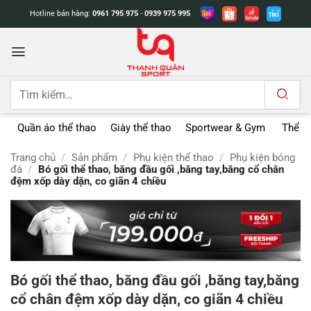
Bỏ
Hotline bán hàng:
0961 795 975
-
0939 975 995
qua
nội
dung
Tìm
kiếm:
Quần áo thể thao
Giày thể thao
Sportwear & Gym
Thể t
Trang chủ
/
Sản phẩm
/
Phụ kiện thể thao
/
Phụ kiện bóng
đá
/
Bó gối thể thao, băng đầu gối ,băng tay,băng cổ chân
đệm xốp dày dặn, co giãn 4 chiều
Bó gối thể thao, băng đầu gối ,băng tay,băng
cổ chân đệm xốp dày dặn, co giãn 4 chiều