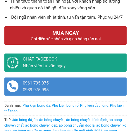
Hình thức thanh toán linh hoạt, với khách nhập số lượng
nhiều và quen có thể gối đầu xoay vòng vốn.
Đội ngũ nhân viên nhiệt tình, tư vấn tận tâm. Phục vụ 24/7
MUA NGAY
Gọi điện xác nhận và giao hàng tận nơi
CHAT FACEBOOK
Nhân viên tư vấn ngay
0961 795 975
0939 975 995
Danh mục:
Phụ kiện bóng đá
,
Phụ kiện bóng rổ
,
Phụ kiện cầu lông
,
Phụ kiện
thể thao
Thẻ:
#áo bóng đá
,
áo
,
áo bóng chuyền
,
áo bóng chuyền bình định
,
áo bóng
chuyền chất
,
áo bóng chuyền đẹp
,
áo bóng chuyền độc lạ
,
áo bóng chuyền ko