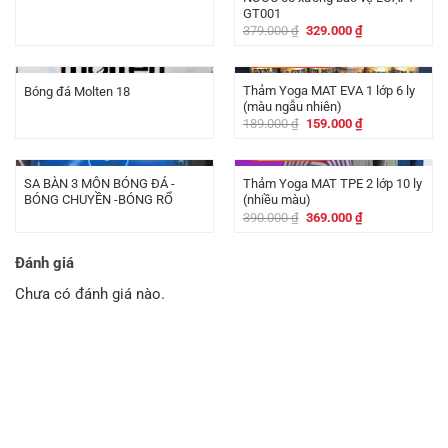
GT001
Giá
Giá
379.000
₫
329.000
₫
gốc
hiện
là:
tại
-
30.000
₫
379.000 ₫.
là:
329.000 ₫.
Thảm Yoga MAT EVA 1 lớp 6 ly
Bóng đá Molten 18
(màu ngẫu nhiên)
Giá
Giá
189.000
₫
159.000
₫
gốc
hiện
là:
tại
-
21.000
₫
189.000 ₫.
là:
159.000 ₫.
SA BÀN 3 MÔN BÓNG ĐÁ -
Thảm Yoga MAT TPE 2 lớp 10 ly
BÓNG CHUYỀN -BÓNG RỔ
(nhiều màu)
Giá
Giá
390.000
₫
369.000
₫
gốc
hiện
là:
tại
390.000 ₫.
là:
Đánh giá
369.000 ₫.
Chưa có đánh giá nào.