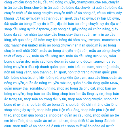
căng vợt cầu lông ở đâu
,
cầu thủ bóng chuyền
,
champions
,
chelsea
,
chuyên
in ấn áo cầu lông
,
chuyên in ấn quần áo bóng đá
,
chuyên sỉ quần áo bóng đá
,
chuyên thiết kế áo bóng chuyền
,
chuyên thiết kế áo bóng đá
,
cờ lưu niệm
,
dây
kháng lực tập gym
,
dây nịt thanh quân sport
,
dây tập gym
,
dây tập lực gym
,
đặt quần áo bóng đá uy tín ở đâu
,
địa chỉ bán áo bóng chuyền uy tín
,
địa chỉ
shop cầu lông uy tín ở tphcm
,
giày bóng đá
,
giày bóng đá chính hãng
,
giày
bóng đá sân cỏ nhân tạo
,
giày cầu lông
,
giày thanh quân
,
gym
,
in áo cầu
lông
,
kết quả bóng đá hôm nay
,
lịch bóng đá hôm nay
,
liverpool
,
manchester
city
,
mancheter united
,
mẫu áo bóng chuyền hàn hàn quốc
,
mẫu áo bóng
chuyền mới nhất 2021
,
mẫu áo bóng chuyền nhật bản
,
mẫu áo bóng chuyền
thiết kế đẹp 2022
,
mẫu áo cầu lông đep
,
mẫu áo cầu lông đẹp 2022
,
mẫu
bóng chuyền đẹp
,
mẫu cầu lông đẹp
,
mẫu cầu lông độc
,
mizuno
,
mua áo
bóng chuyền ở đâu
,
nịt thanh quân sport
,
nón lưỡi trai nam
,
nón nhập nhẩu
,
nón nữ rộng vành
,
nón thanh quân sport
,
nón thời trang nữ hàn quốc
,
phụ
kiện bóng chuyền
,
phụ kiện bóng rổ
,
phụ kiện tập gym
,
quả cầu lông
,
quần áo
bóng chuyền
,
quần áo bóng chuyền mizuno
,
quần áo cầu lông
,
quần MMA
,
quần muay thái
,
ronaldo
,
running
,
shop áo bóng đá phù cát
,
shop bán áo
bóng chuyền
,
shop bán áo cầu lông
,
shop bán áo cầu lông uy tín
,
shop bán
áo trọng tài
,
shop bán áo trọng tài uy tín
,
shop bán bóng chuyền
,
shop bán
bóng rổ uy tín
,
shop bán đồ áo bóng đá
,
shop bán đồ chính hãng cầu lông
,
shop bán giày uy tín
,
shop bán phụ kiện cầu lông
,
shop bán phụ kiện thể
thao
,
shop bán quả bóng đá
,
shop bán quần áo cầu lông
,
shop quần áo trẻ
em bình định
,
shop quần áo trẻ em tphcm
,
shop thiết kế áo bóng đá bình
định
,
shop thiết kê áo bóng đá ở phù cát
,
shop thiết kế áo bóng đá uy tín
,