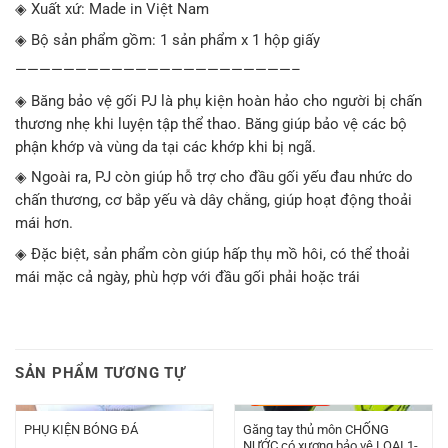
◈ Xuất xứ: Made in Việt Nam
◈ Bộ sản phẩm gồm: 1 sản phẩm x 1 hộp giấy
———————————————————————–
◈ Băng bảo vệ gối PJ là phụ kiện hoàn hảo cho người bị chấn
thương nhẹ khi luyện tập thể thao. Băng giúp bảo vệ các bộ
phận khớp và vùng da tại các khớp khi bị ngã.
◈ Ngoài ra, PJ còn giúp hỗ trợ cho đầu gối yếu đau nhức do
chấn thương, cơ bắp yếu và dây chằng, giúp hoạt động thoải
mái hơn.
◈ Đặc biệt, sản phẩm còn giúp hấp thụ mồ hôi, có thể thoải
mái mặc cả ngày, phù hợp với đầu gối phải hoặc trái
SẢN PHẨM TƯƠNG TỰ
-
50.000
₫
Găng tay thủ môn CHỐNG
PHỤ KIỆN BÓNG ĐÁ
NƯỚC có xương bảo vệ LOẠI 1-