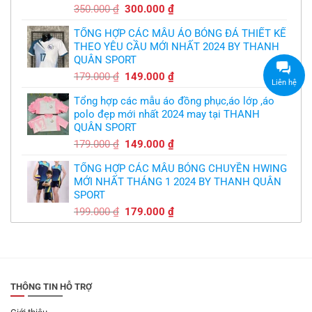
Giá
Giá
350.000
₫
300.000
₫
gốc
hiện
TỔNG HỢP CÁC MẪU ÁO BÓNG ĐÁ THIẾT KẾ
là:
tại
THEO YÊU CẦU MỚI NHẤT 2024 BY THANH
350.000 ₫.
là:
QUÂN SPORT
300.000 ₫.
Giá
Giá
179.000
₫
149.000
₫
Liên hệ
gốc
hiện
Tổng hợp các mẫu áo đồng phục,áo lớp ,áo
là:
tại
polo đẹp mới nhất 2024 may tại THANH
179.000 ₫.
là:
QUÂN SPORT
149.000 ₫.
Giá
Giá
179.000
₫
149.000
₫
gốc
hiện
TỔNG HỢP CÁC MẪU BÓNG CHUYỀN HWING
là:
tại
MỚI NHẤT THÁNG 1 2024 BY THANH QUÂN
179.000 ₫.
là:
SPORT
149.000 ₫.
Giá
Giá
199.000
₫
179.000
₫
gốc
hiện
là:
tại
199.000 ₫.
là:
179.000 ₫.
THÔNG TIN HỖ TRỢ