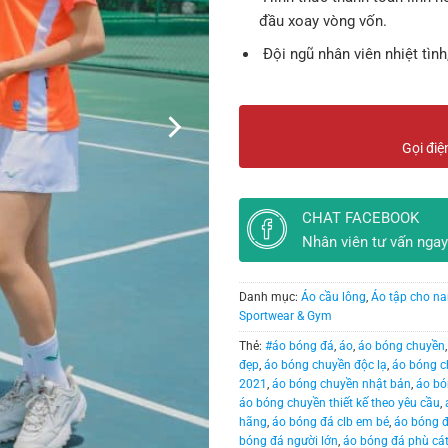
đầu xoay vòng vốn.
Đội ngũ nhân viên nhiệt tình
Gọi điệ
CHAT FACEBOOK
Nhân viên tư vấn ngay
Danh mục:
Áo cầu lông
,
Áo tập cho n
Sportwear & Gym
Thẻ:
#áo bóng đá
,
áo
,
áo bóng chuyền
đẹp
,
áo bóng chuyền độc lạ
,
áo bóng c
2021
,
áo bóng chuyền nhật bản
,
áo bó
áo bóng chuyền thiết kế theo yêu cầu
,
hãng
,
áo bóng đá clb em bé
,
áo bóng 
bóng đá người lớn
,
áo bóng đá phù cá