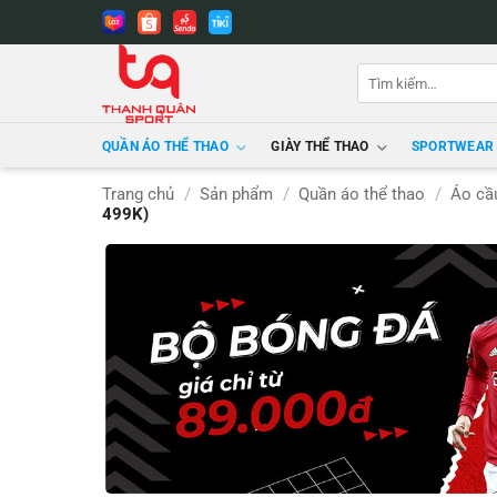
Bỏ
qua
nội
Tìm
dung
kiếm:
QUẦN ÁO THỂ THAO
GIÀY THỂ THAO
SPORTWEAR
Trang chủ
/
Sản phẩm
/
Quần áo thể thao
/
Áo cầ
499K)