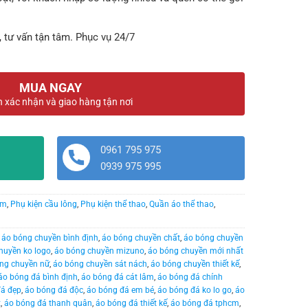
, tư vấn tận tâm. Phục vụ 24/7
MUA NGAY
n xác nhận và giao hàng tận nơi
0961 795 975
0939 975 995
am
,
Phụ kiện cầu lông
,
Phụ kiện thể thao
,
Quần áo thể thao
,
,
áo bóng chuyền bình định
,
áo bóng chuyền chất
,
áo bóng chuyền
huyền ko logo
,
áo bóng chuyền mizuno
,
áo bóng chuyền mới nhất
ng chuyền nữ
,
áo bóng chuyền sát nách
,
áo bóng chuyền thiết kế
,
áo bóng đá bình định
,
áo bóng đá cát lâm
,
áo bóng đá chính
đá đẹp
,
áo bóng đá độc
,
áo bóng đá em bé
,
áo bóng đá ko lo go
,
áo
t
,
áo bóng đá thanh quân
,
áo bóng đá thiết kế
,
áo bóng đá tphcm
,