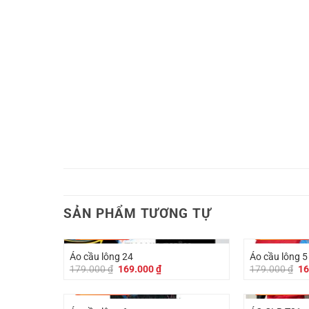
SẢN PHẨM TƯƠNG TỰ
-
10.000
₫
-
10.000
₫
Áo cầu lông 24
Áo cầu lông 5
Giá
Giá
Gi
179.000
₫
169.000
₫
179.000
₫
16
gốc
hiện
gố
là:
tại
là:
-
10.000
₫
-
20.000
₫
179.000 ₫.
là:
17
169.000 ₫.