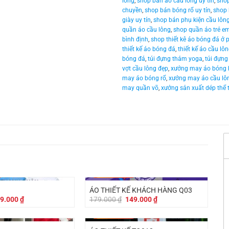
lông
,
shop bán áo cầu lông uy tín
,
shop
chuyền
,
shop bán bóng rổ uy tín
,
shop 
giày uy tín
,
shop bán phụ kiện cầu lôn
quần áo cầu lông
,
shop quần áo trẻ em
bình định
,
shop thiết kê áo bóng đá ở 
thiết kế áo bóng đá
,
thiết kế áo cầu lô
bóng đá
,
túi đựng thảm yoga
,
túi đựng
vợt cầu lông đẹp
,
xưởng may áo bóng 
may áo bóng rổ
,
xưởng may áo cầu lô
may quần võ
,
xưởng sản xuất dép thể 
-
30.000
₫
ÁO THIẾT KẾ KHÁCH HÀNG Q03
á
Giá
Giá
Giá
9.000
₫
179.000
₫
149.000
₫
c
hiện
gốc
hiện
tại
là:
tại
-
30.000
₫
9.000 ₫.
là:
179.000 ₫.
là:
169.000 ₫.
149.000 ₫.