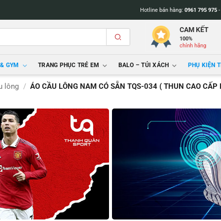
Hotline bán hàng:
0961 795 975
CAM KẾT
100%
chính hãng
 & GYM
TRANG PHỤC TRẺ EM
BALO – TÚI XÁCH
PHỤ KIỆN 
u lông
/
ÁO CẦU LÔNG NAM CÓ SẴN TQS-034 ( THUN CAO CẤP 