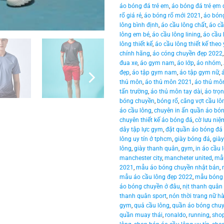
áo bóng đá trẻ em
,
áo bóng đá trẻ ẹm 
rổ giá rẻ
,
áo bóng rổ mới 2021
,
áo bóng
lông bình định
,
áo cầu lông chất
,
áo cầ
lông em bé
,
áo cầu lông lining
,
áo cầu 
lông thiết kế
,
áo cầu lông thiết kế theo
chính hãng
,
áo cóng chuyền đẹp 2022
đua xe
,
áo gym nam
,
áo lớp
,
áo nhóm
,
đẹp
,
áo tập gym nam
,
áo tập gym nữ
,
thủ môn
,
áo thủ môn 2021
,
áo thủ môn
tấn trường
,
áo thủ môn tay dài
,
áo trọn
bóng chuyền
,
bóng rổ
,
căng vợt cầu lô
áo cầu lông
,
chuyên in ấn quần áo bó
chuyên thiết kế áo bóng đá
,
cờ lưu niệ
dây tập lực gym
,
đặt quần áo bóng đá 
lông uy tín ở tphcm
,
giày bóng đá
,
già
lông
,
giày thanh quân
,
gym
,
in áo cầu 
manchester city
,
mancheter united
,
mẫu
2021
,
mẫu áo bóng chuyền nhật bản
,
mẫu áo cầu lông đẹp 2022
,
mẫu bóng 
áo bóng chuyền ở đâu
,
nịt thanh quân
thanh quân sport
,
nón thời trang nữ h
gym
,
quả cầu lông
,
quần áo bóng chu
quần muay thái
,
ronaldo
,
running
,
shop