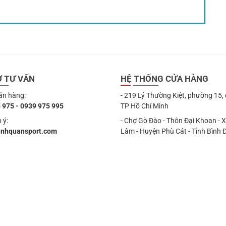
Ợ TƯ VẤN
HỆ THỐNG CỬA HÀNG
án hàng:
- 219 Lý Thường Kiệt, phường 15,
 975 - 0939 975 995
TP Hồ Chí Minh
 ý:
- Chợ Gò Đào - Thôn Đại Khoan - 
anhquansport.com
Lâm - Huyện Phù Cát - Tỉnh Bình 