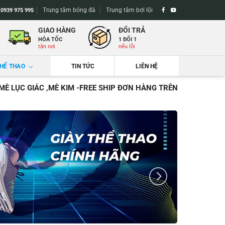
Trung tâm bóng đá
Trung tâm bơi lội
-
0939 975 995
GIAO HÀNG
ĐỔI TRẢ
HỎA TỐC
1 ĐỔI 1
tận nơi
nếu lỗi
THỂ THAO
TIN TỨC
LIÊN HỆ
MÈ LỤC GIÁC ,MÈ KIM -FREE SHIP ĐƠN HÀNG TRÊN