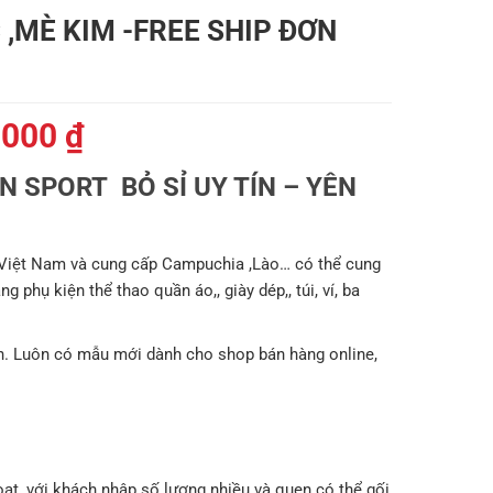
 ,MÈ KIM -FREE SHIP ĐƠN
Giá
.000
₫
hiện
 SPORT BỎ SỈ UY TÍN – YÊN
tại
000 ₫.
là:
179.000 ₫.
 Việt Nam và cung cấp Campuchia ,Lào… có thể cung
 phụ kiện thể thao quần áo,, giày dép,, túi, ví, ba
. Luôn có mẫu mới dành cho shop bán hàng online,
oạt, với khách nhập số lượng nhiều và quen có thể gối