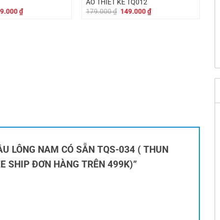
ÁO THIẾT KẾ TQ012
á
Giá
Giá
Giá
9.000
₫
179.000
₫
149.000
₫
c
hiện
gốc
hiện
tại
là:
tại
9.000 ₫.
là:
179.000 ₫.
là:
129.000 ₫.
149.000 ₫.
O CẦU LÔNG NAM CÓ SẴN TQS-034 ( THUN
EE SHIP ĐƠN HÀNG TRÊN 499K)”