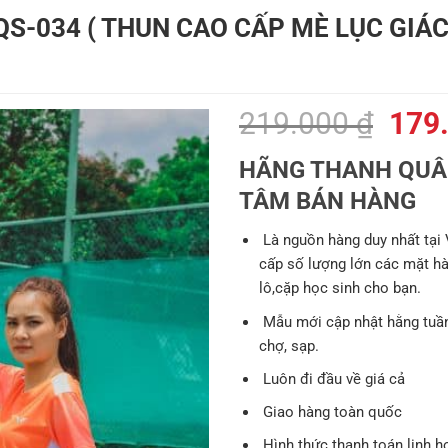
S-034 ( THUN CAO CẤP MÈ LỤC GIÁC
Giá
219.000
₫
179
gốc
HÃNG THANH QUÂN
là:
TÂM BÁN HÀNG
219.
Là nguồn hàng duy nhất tại
cấp số lượng lớn các mặt hàng
lô,cặp học sinh cho bạn.
Mẫu mới cập nhật hằng tuần
chợ, sạp.
Luôn đi đầu về giá cả
Giao hàng toàn quốc
Hình thức thanh toán linh h