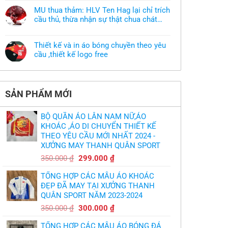
có
làm
bình
áo
MU thua thảm: HLV Ten Hag lại chỉ trích
luận
thun
ở
cầu thủ, thừa nhận sự thật chua chát
đồng
Xưởng
phục
của bầy quỷ nhỏ
Không
may
nhưng
có
áo
chưa
bình
khoác
có
Thiết kế và in áo bóng chuyền theo yêu
luận
theo
mẫu
ở
cầu ,thiết kế logo free
yêu
thì
MU
cầu
phải
Không
thua
thiết
làm
có
thảm:
kế
sao?
bình
HLV
tại
luận
Ten
TPHCM
ở
Hag
SẢN PHẨM MỚI
Thiết
lại
kế
chỉ
và
trích
in
cầu
BỘ QUẦN ÁO LÂN NAM NỮ,ÁO
áo
thủ,
bóng
KHOÁC ,ÁO DI CHUYỂN THIẾT KẾ
thừa
chuyền
nhận
THEO YÊU CẦU MỚI NHẤT 2024 -
theo
sự
yêu
XƯỞNG MAY THANH QUÂN SPORT
thật
cầu
chua
,thiết
Giá
Giá
chát
350.000
₫
299.000
₫
kế
của
gốc
hiện
logo
bầy
free
TỔNG HỢP CÁC MẪU ÁO KHOÁC
quỷ
là:
tại
nhỏ
ĐẸP ĐÃ MAY TẠI XƯỞNG THANH
350.000 ₫.
là:
QUÂN SPORT NĂM 2023-2024
299.000 ₫.
Giá
Giá
350.000
₫
300.000
₫
gốc
hiện
TỔNG HỢP CÁC MẪU ÁO BÓNG ĐÁ