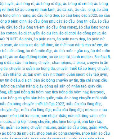
đội tuyển
,
áo bóng rổ
,
áo bóng rổ đẹp
,
áo bóng rổ em bé
,
áo bóng
 rổ thiết kế
,
áo bóng rổ thun lạnh
,
áo cá xấu
,
áo cầu lông
,
áo cầu
u lông chính hãng
,
áo cầu lông đẹp
,
áo cầu lông đẹp 2022
,
áo cầu
lông ở bình định
,
áo cầu lông phù cát
,
áo cầu lông thi đấu
,
áo cầu
 yêu cầy
,
áo cầu lông trẻ em
,
áo cầu lông yonex
,
áo cầu lông yonex
,
áo cotton
,
áo di chuyển
,
áo du lịch
,
áo đi chơi
,
áo đồng phục
,
áo
ÁO PHƯỢT
,
áo polo
,
áo polo nam
,
áo polo nam đẹp
,
áo polo nữ
áo team
,
áo team xe
,
áo thể thao
,
áo thể thao dành cho trẻ em
,
áo
 bùi tiến dũng
,
áo thủ môn đẹp
,
áo thủ môn ngắn tay
,
áo thủ môn
g tài
,
áo xe đạp đường trườn
,
áo xe leo núi
,
banh molten
,
Benfica B
,
ng ở đâu
,
cầu thủ bóng chuyền
,
champions
,
chelsea
,
chuyên in ấn
ng đá
,
chuyên sỉ quần áo bóng đá
,
chuyên thiết kế áo bóng chuyền
,
m
,
dây kháng lực tập gym
,
dây nịt thanh quân sport
,
dây tập gym
,
uy tín ở đâu
,
địa chỉ bán áo bóng chuyền uy tín
,
địa chỉ shop cầu
y bóng đá chính hãng
,
giày bóng đá sân cỏ nhân tạo
,
giày cầu
lông
,
kết quả bóng đá hôm nay
,
lịch bóng đá hôm nay
,
liverpool
,
 áo bóng chuyền hàn hàn quốc
,
mẫu áo bóng chuyền mới nhất
mẫu áo bóng chuyền thiết kế đẹp 2022
,
mẫu áo cầu lông đep
,
chuyền đẹp
,
mẫu cầu lông đẹp
,
mẫu cầu lông độc
,
mizuno
,
mua
 sport
,
nón lưỡi trai nam
,
nón nhập nhẩu
,
nón nữ rộng vành
,
nón
àn quốc
,
phụ kiện bóng chuyền
,
phụ kiện bóng rổ
,
phụ kiện tập
yền
,
quần áo bóng chuyền mizuno
,
quần áo cầu lông
,
quần MMA
,
 áo bóng đá phù cát
,
shop bán áo bóng chuyền
,
shop bán áo cầu