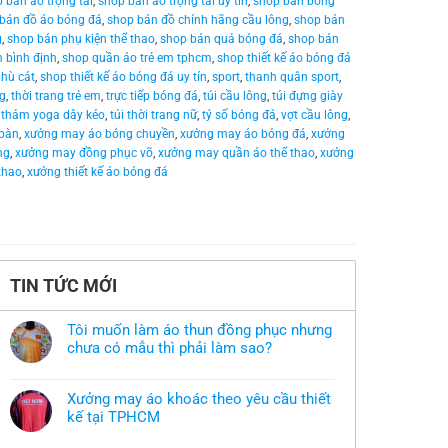
 bán áo trọng tài
,
shop bán áo trọng tài uy tín
,
shop bán bóng
bán đồ áo bóng đá
,
shop bán đồ chính hãng cầu lông
,
shop bán
g
,
shop bán phụ kiện thể thao
,
shop bán quả bóng đá
,
shop bán
 bình định
,
shop quần áo trẻ em tphcm
,
shop thiết kế áo bóng đá
phù cát
,
shop thiết kế áo bóng đá uy tín
,
sport
,
thanh quân sport
,
ng
,
thời trang trẻ em
,
trực tiếp bóng đá
,
túi cầu lông
,
túi đựng giày
 thảm yoga dây kéo
,
túi thời trang nữ
,
tỷ số bóng đá
,
vợt cầu lông
,
bàn
,
xưởng may áo bóng chuyền
,
xưởng may áo bóng đá
,
xưởng
ng
,
xưởng may đồng phục võ
,
xưởng may quần áo thể thao
,
xưởng
thao
,
xưởng thiết kế áo bóng đá
TIN TỨC MỚI
Tôi muốn làm áo thun đồng phục nhưng
chưa có mẫu thì phải làm sao?
Không
có
bình
Xưởng may áo khoác theo yêu cầu thiết
luận
ở
kế tại TPHCM
Tôi
Không
muốn