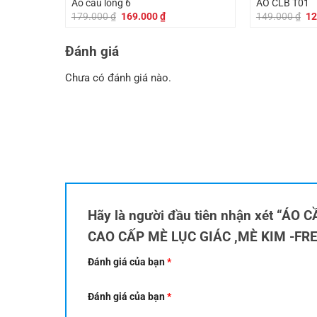
Áo cầu lông 6
ÁO CLB T01
Giá
Giá
Gi
179.000
₫
169.000
₫
149.000
₫
12
gốc
hiện
gố
là:
tại
là:
179.000 ₫.
là:
14
Đánh giá
169.000 ₫.
Chưa có đánh giá nào.
Hãy là người đầu tiên nhận xét “Á
CAO CẤP MÈ LỤC GIÁC ,MÈ KIM -FR
Đánh giá của bạn
*
Đánh giá của bạn
*