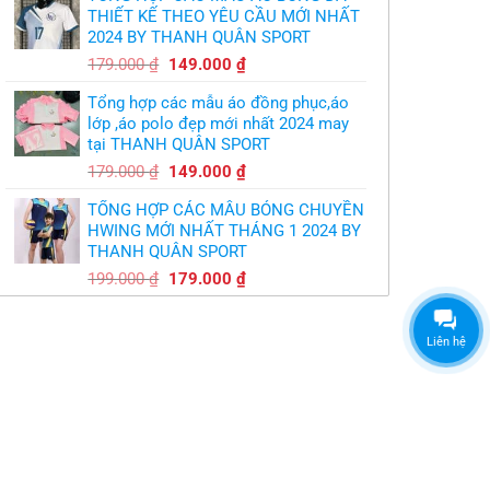
là:
tại
THIẾT KẾ THEO YÊU CẦU MỚI NHẤT
350.000 ₫.
là:
2024 BY THANH QUÂN SPORT
300.000 ₫.
Giá
Giá
179.000
₫
149.000
₫
gốc
hiện
Tổng hợp các mẫu áo đồng phục,áo
là:
tại
lớp ,áo polo đẹp mới nhất 2024 may
179.000 ₫.
là:
tại THANH QUÂN SPORT
149.000 ₫.
Giá
Giá
179.000
₫
149.000
₫
gốc
hiện
TỔNG HỢP CÁC MẪU BÓNG CHUYỀN
là:
tại
HWING MỚI NHẤT THÁNG 1 2024 BY
179.000 ₫.
là:
THANH QUÂN SPORT
149.000 ₫.
Giá
Giá
199.000
₫
179.000
₫
gốc
hiện
là:
tại
199.000 ₫.
là:
Liên hệ
179.000 ₫.