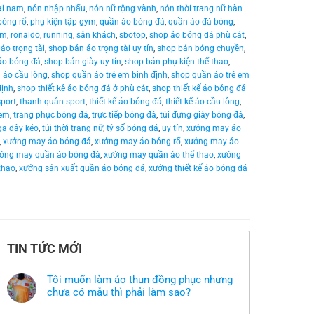
rai nam
,
nón nhập nhẩu
,
nón nữ rộng vành
,
nón thời trang nữ hàn
bóng rổ
,
phụ kiện tập gym
,
quần áo bóng đá
,
quần áo đá bóng
,
am
,
ronaldo
,
running
,
sân khách
,
sbotop
,
shop áo bóng đá phù cát
,
áo trọng tài
,
shop bán áo trọng tài uy tín
,
shop bán bóng chuyền
,
áo bóng đá
,
shop bán giày uy tín
,
shop bán phụ kiện thể thao
,
 áo cầu lông
,
shop quần áo trẻ em bình định
,
shop quần áo trẻ em
định
,
shop thiết kê áo bóng đá ở phù cát
,
shop thiết kế áo bóng đá
sport
,
thanh quân sport
,
thiết kế áo bóng đá
,
thiết kế áo cầu lông
,
 em
,
trang phục bóng đá
,
trực tiếp bóng đá
,
túi đựng giày bóng đá
,
ga dây kéo
,
túi thời trang nữ
,
tỷ số bóng đá
,
uy tín
,
xưởng may áo
,
xưởng may áo bóng đá
,
xưởng may áo bóng rổ
,
xưởng may áo
ởng may quần áo bóng đá
,
xưởng may quần áo thể thao
,
xưởng
thao
,
xưởng sản xuất quần áo bóng đá
,
xưởng thiết kế áo bóng đá
TIN TỨC MỚI
Tôi muốn làm áo thun đồng phục nhưng
chưa có mẫu thì phải làm sao?
Không