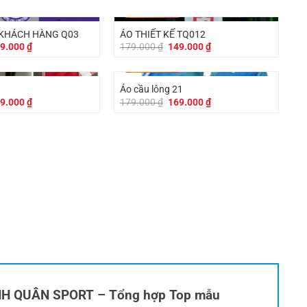
-
30.000
₫
 KHÁCH HÀNG Q03
ÁO THIẾT KẾ TQ012
á
Giá
Giá
Giá
9.000
₫
179.000
₫
149.000
₫
c
hiện
gốc
hiện
tại
là:
tại
-
10.000
₫
9.000 ₫.
là:
179.000 ₫.
là:
149.000 ₫.
149.000 ₫.
Áo cầu lông 21
á
Giá
Giá
Giá
9.000
₫
179.000
₫
169.000
₫
c
hiện
gốc
hiện
tại
là:
tại
9.000 ₫.
là:
179.000 ₫.
là:
129.000 ₫.
169.000 ₫.
HANH QUÂN SPORT – Tổng hợp Top mẫu