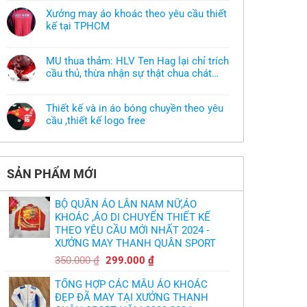
có
bình
Xưởng may áo khoác theo yêu cầu thiết
luận
ở
kế tại TPHCM
Tôi
Không
muốn
có
làm
bình
áo
MU thua thảm: HLV Ten Hag lại chỉ trích
luận
thun
ở
cầu thủ, thừa nhận sự thật chua chát
đồng
Xưởng
phục
của bầy quỷ nhỏ
Không
may
nhưng
có
áo
chưa
bình
khoác
có
Thiết kế và in áo bóng chuyền theo yêu
luận
theo
mẫu
ở
cầu ,thiết kế logo free
yêu
thì
MU
cầu
phải
Không
thua
thiết
làm
có
thảm:
kế
sao?
bình
HLV
tại
luận
Ten
TPHCM
ở
Hag
SẢN PHẨM MỚI
Thiết
lại
kế
chỉ
và
trích
in
cầu
BỘ QUẦN ÁO LÂN NAM NỮ,ÁO
áo
thủ,
bóng
KHOÁC ,ÁO DI CHUYỂN THIẾT KẾ
thừa
chuyền
nhận
THEO YÊU CẦU MỚI NHẤT 2024 -
theo
sự
yêu
XƯỞNG MAY THANH QUÂN SPORT
thật
cầu
chua
,thiết
Giá
Giá
chát
350.000
₫
299.000
₫
kế
của
gốc
hiện
logo
bầy
free
TỔNG HỢP CÁC MẪU ÁO KHOÁC
quỷ
là:
tại
nhỏ
ĐẸP ĐÃ MAY TẠI XƯỞNG THANH
350.000 ₫.
là: