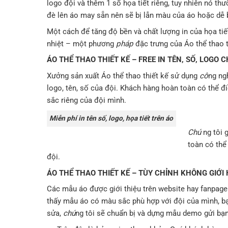
logo đội và thêm 1 số họa tiết riêng, tuy nhiên nó t
đè lên áo may sẵn nên sẽ bị lẫn màu của áo hoặc dễ 
Một cách để tăng độ bền và chất lượng in của họa tiế
nhiệt – một phương
pháp
đặc trưng của Áo thể thao t
ÁO THỂ THAO THIẾT KẾ – FREE IN TÊN, SỐ, LOGO
Xưởng sản xuất Áo thể thao thiết kế sử dụng
cô
ng ngh
logo, tên, số của đội. Khách hàng hoàn toàn có thể đi
sắc riêng của đội mình.
Miễn phí in tên số, logo, họa tiết trên áo
Chú
ng tôi 
toàn có thể
đội.
ÁO THỂ THAO THIẾT KẾ – TÙY CHỈNH KHÔNG GIỚI
Các mẫu áo được giới thiệu trên website hay fanpag
thấy mẫu áo có màu sắc phù hợp với đội của mình, b
sửa,
chú
ng tôi sẽ chuẩn bị và dựng mẫu demo gửi bạn