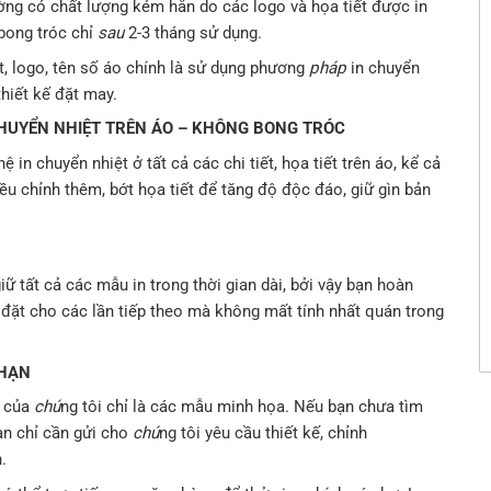
hường có chất lượng kém hẳn do các logo và họa tiết được in
bong tróc chỉ
sau
2-3 tháng sử dụng.
t, logo, tên số áo chính là sử dụng phương
pháp
in chuyển
hiết kế đặt may.
 CHUYỂN NHIỆT TRÊN ÁO – KHÔNG BONG TRÓC
ệ in chuyển nhiệt ở tất cả các chi tiết, họa tiết trên áo, kể cả
ều chỉnh thêm, bớt họa tiết để tăng độ độc đáo, giữ gìn bản
giữ tất cả các mẫu in trong thời gian dài, bởi vậy bạn hoàn
 đặt cho các lần tiếp theo mà không mất tính nhất quán trong
 HẠN
e của
chú
ng tôi chỉ là các mẫu minh họa. Nếu bạn chưa tìm
ạn chỉ cần gửi cho
chú
ng tôi yêu cầu thiết kế, chỉnh
.