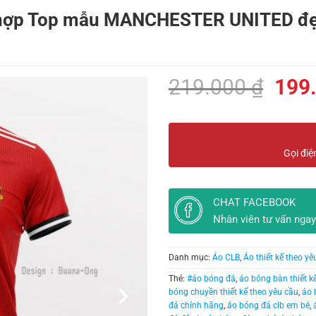
p Top mẫu MANCHESTER UNITED đẹp n
Giá
219.000
₫
199
gốc
là:
219.
Gọi điệ
CHAT FACEBOOK
Nhân viên tư vấn ngay
Danh mục:
Áo CLB
,
Áo thiết kế theo yê
Thẻ:
#áo bóng đá
,
áo bóng bàn thiết k
bóng chuyền thiết kế theo yêu cầu
,
áo 
đá chính hãng
,
áo bóng đá clb em bé
,