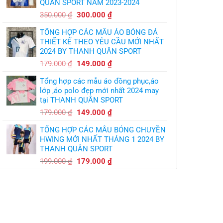
QUÂN SPORT NĂM 2023-2024
299.000 ₫.
Giá
Giá
350.000
₫
300.000
₫
gốc
hiện
TỔNG HỢP CÁC MẪU ÁO BÓNG ĐÁ
là:
tại
THIẾT KẾ THEO YÊU CẦU MỚI NHẤT
350.000 ₫.
là:
2024 BY THANH QUÂN SPORT
300.000 ₫.
Giá
Giá
179.000
₫
149.000
₫
gốc
hiện
Tổng hợp các mẫu áo đồng phục,áo
là:
tại
lớp ,áo polo đẹp mới nhất 2024 may
179.000 ₫.
là:
tại THANH QUÂN SPORT
149.000 ₫.
Giá
Giá
179.000
₫
149.000
₫
gốc
hiện
TỔNG HỢP CÁC MẪU BÓNG CHUYỀN
là:
tại
HWING MỚI NHẤT THÁNG 1 2024 BY
179.000 ₫.
là:
THANH QUÂN SPORT
149.000 ₫.
Giá
Giá
199.000
₫
179.000
₫
gốc
hiện
là:
tại
199.000 ₫.
là:
179.000 ₫.