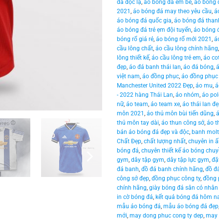
đá độc lạ
,
áo bóng đá em bé
,
áo bóng 
2021
,
áo bóng đá may theo yêu cầu
,
á
áo bóng đá quốc gia
,
áo bóng đá than
áo bóng đá trẻ ẹm đội tuyển
,
áo bóng đ
bóng rổ giá rẻ
,
áo bóng rổ mới 2021
,
á
cầu lông chất
,
áo cầu lông chính hãng
lông thiết kế
,
áo cầu lông trẻ em
,
áo co
đẹp
,
áo đá banh thái lan
,
áo đá bóng
,
việt nam
,
áo đồng phục
,
áo đồng phục 
Manchester United 2022 Đẹp
,
áo mu
,
á
- 2022 hàng Thái Lan
,
áo nhóm
,
áo po
nữ
,
áo team
,
áo team xe
,
áo thái lan đ
môn 2021
,
áo thủ môn bùi tiến dũng
,
thủ môn tay dài
,
áo thun công sở
,
áo t
bán áo bóng đá đẹp và độc
,
banh mol
Chất Đẹp
,
chất lượng nhất
,
chuyên in ấ
bóng đá
,
chuyên thiết kế áo bóng chu
gym
,
dây tập gym
,
dây tập lực gym
,
đặ
đá banh
,
đồ đá banh chính hãng
,
đồ đ
công sở đẹp
,
đồng phục công ty
,
đồng 
chính hãng
,
giày bóng đá sân cỏ nhân
in cờ bóng đá
,
kết quả bóng đá hôm n
mẫu áo bóng đá
,
mẫu áo bóng đá đẹp
mới
,
may dong phuc cong ty dep
,
may 