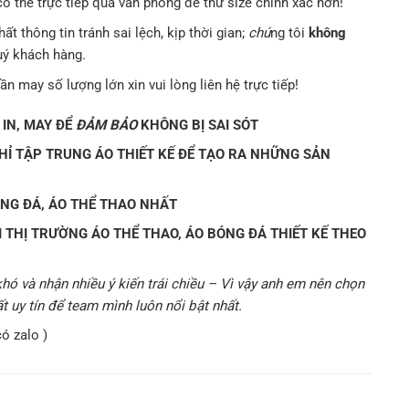
ó thể trực tiếp qua văn phòng để thử size chính xác hơn!
ất thông tin tránh sai lệch, kịp thời gian;
chú
ng tôi
không
uý khách hàng.
n may số lượng lớn xin vui lòng liên hệ trực tiếp!
 IN, MAY ĐỂ
ĐẢM BẢO
KHÔNG BỊ SAI SÓT
CHỈ TẬP TRUNG ÁO THIẾT KẾ ĐỂ TẠO RA NHỮNG SẢN
ÓNG ĐÁ, ÁO THỂ THAO NHẤT
ẠI THỊ TRƯỜNG ÁO THỂ THAO, ÁO BÓNG ĐÁ THIẾT KẾ THEO
ó và nhận nhiều ý kiến trái chiều – Vì vậy
anh em
nên chọn
 uy tín để team mình luôn nổi bật nhất.
ó zalo )