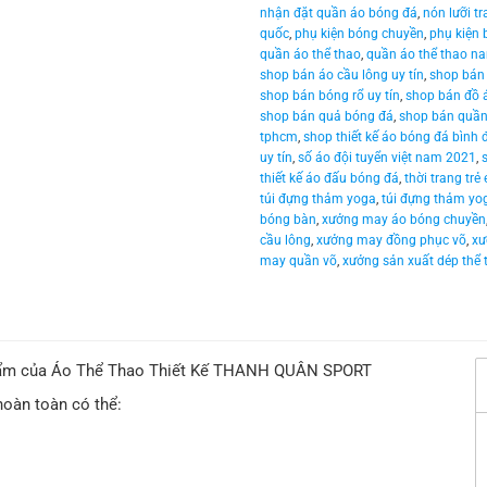
nhận đặt quần áo bóng đá
,
nón lưỡi t
quốc
,
phụ kiện bóng chuyền
,
phụ kiện 
quần áo thể thao
,
quần áo thể thao n
shop bán áo cầu lông uy tín
,
shop bán 
shop bán bóng rổ uy tín
,
shop bán đồ 
shop bán quả bóng đá
,
shop bán quần
tphcm
,
shop thiết kế áo bóng đá bình 
uy tín
,
số áo đội tuyển việt nam 2021
,
thiết kế áo đấu bóng đá
,
thời trang trẻ
túi đựng thảm yoga
,
túi đựng thảm yo
bóng bàn
,
xưởng may áo bóng chuyền
cầu lông
,
xưởng may đồng phục võ
,
xư
may quần võ
,
xưởng sản xuất dép thể 
phẩm của Áo Thể Thao Thiết Kế THANH QUÂN SPORT
hoàn toàn có thể: