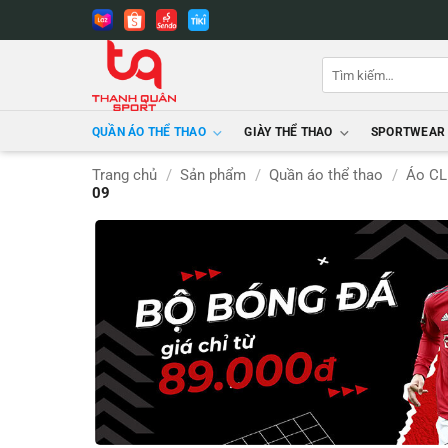
Bỏ
qua
nội
Tìm
dung
kiếm:
QUẦN ÁO THỂ THAO
GIÀY THỂ THAO
SPORTWEAR
Trang chủ
/
Sản phẩm
/
Quần áo thể thao
/
Áo CL
09