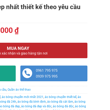
hất thiết kế theo yêu cầu
Giá
.000
₫
hiện
tại
MUA NGAY
000 ₫.
là:
n xác nhận và giao hàng tận nơi
199.000 ₫.
0961 795 975
0939 975 995
u cầu
,
Quần áo thể thao
ế
,
áo bóng chuyền mới nhất 2021
,
áo bóng chuyền thiết kế
,
áo
bóng đá 24h
,
áo bóng đá bình định
,
áo bóng đá cát lâm
,
áo bóng
áo bóng đá đẹp
,
áo bóng đá đẹp và độc
,
áo bóng đá độc
,
áo bóng