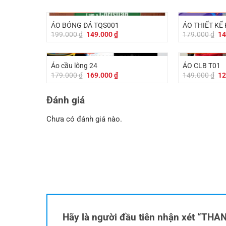
-
50.000
₫
-
30.000
₫
ÁO BÓNG ĐÁ TQS001
ÁO THIẾT KẾ
Giá
Giá
Gi
199.000
₫
149.000
₫
179.000
₫
14
gốc
hiện
gố
là:
tại
là:
-
10.000
₫
-
20.000
₫
199.000 ₫.
là:
17
149.000 ₫.
Áo cầu lông 24
ÁO CLB T01
Giá
Giá
Gi
179.000
₫
169.000
₫
149.000
₫
12
gốc
hiện
gố
là:
tại
là:
179.000 ₫.
là:
14
Đánh giá
169.000 ₫.
Chưa có đánh giá nào.
Hãy là người đầu tiên nhận xét “T