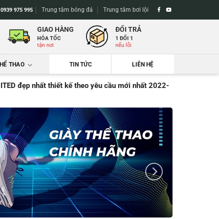
Trung tâm bóng đá
Trung tâm bơi lội
-
0939 975 995
GIAO HÀNG
ĐỔI TRẢ
HỎA TỐC
1 ĐỔI 1
tận nơi
nếu lỗi
THỂ THAO
TIN TỨC
LIÊN HỆ
đẹp nhất thiết kế theo yêu cầu mới nhất 2022-