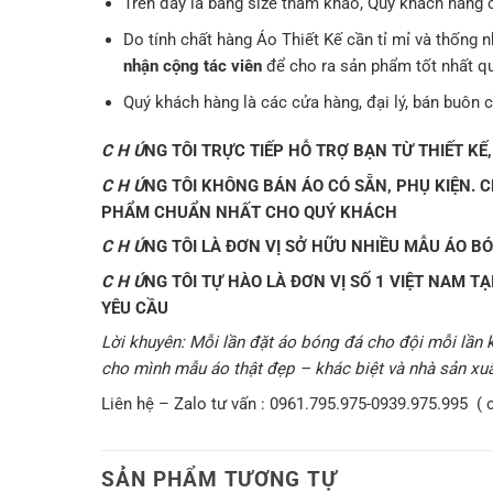
Trên đây là bảng size tham khảo, Quý khách hàng c
Do tính chất hàng Áo Thiết Kế cần tỉ mỉ và thống nh
nhận cộng tác viên
để cho ra sản phẩm tốt nhất q
Quý khách hàng là các cửa hàng, đại lý, bán buôn cầ
C H Ú
NG TÔI TRỰC TIẾP HỖ TRỢ BẠN TỪ THIẾT KẾ,
C H Ú
NG TÔI KHÔNG BÁN ÁO CÓ SẴN, PHỤ KIỆN. 
PHẨM CHUẨN NHẤT CHO QUÝ KHÁCH
C H Ú
NG TÔI LÀ ĐƠN VỊ SỞ HỮU NHIỀU MẪU ÁO B
C H Ú
NG TÔI TỰ HÀO LÀ ĐƠN VỊ SỐ 1 VIỆT NAM T
YÊU CẦU
Lời khuyên: Mỗi lần đặt áo bóng đá cho đội mỗi lần kh
cho mình mẫu áo thật đẹp – khác biệt và nhà sản xuất
Liên hệ – Zalo tư vấn : 0961.795.975-0939.975.995 ( c
SẢN PHẨM TƯƠNG TỰ