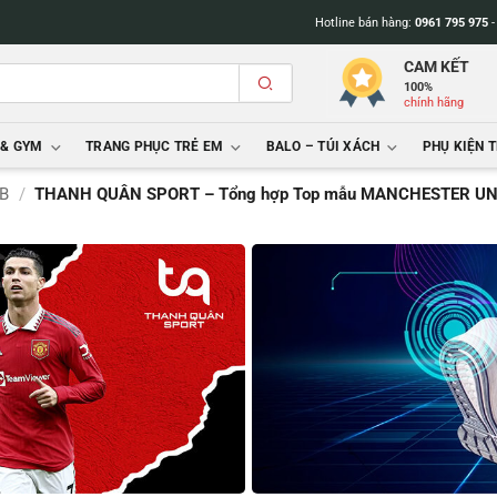
Hotline bán hàng:
0961 795 975
CAM KẾT
100%
chính hãng
 & GYM
TRANG PHỤC TRẺ EM
BALO – TÚI XÁCH
PHỤ KIỆN 
B
/
THANH QUÂN SPORT – Tổng hợp Top mẫu MANCHESTER UNITED 