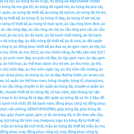
đá hà nội
,
áo bóng đá ko lo go
,
Áo Bóng Đá Manchester United
o bóng đá mu giá tốt
,
áo bóng đá người lớn
,
áo bóng đá phù cát
,
h quân
,
áo bóng đá thiết kế
,
áo bóng đá tphcm
,
áo bóng đá trẻ em
,
á tự thiết kế
,
áo bóng rổ
,
áo bóng rổ đẹp
,
áo bóng rổ em bé
,
áo
o bóng rổ thiết kế
,
áo bóng rổ thun lạnh
,
áo cầu lông bình định
,
áo
,
áo cầu lông đẹp
,
áo cầu lông em bé
,
áo cầu lông phù cát
,
áo cầu
tton
,
áo du lịch
,
áo đá banh
,
áo đá banh chất lượng
,
áo đá banh
áo đá bóng đẹp
,
áo đấu bóng đá thiết kế
,
áo đi chơi
,
áo đội tuyển
công ty
,
áo đồng phục thiết kế
,
áo đua xe
,
áo gym nam
,
áo lớp
,
Áo
o mu 2008
,
áo mu 2022
,
áo mu chính hãng
,
Áo MU sân nhà 2021
lo
,
áo polo nam đẹp
,
áo polo nữ đẹp
,
áo tập gym nam
,
áo tập gym
ẹp
,
áo thể thao
,
áo thể thao dành cho trẻ em
,
áo thủ môn
,
áo thủ
áo thủ môn đẹp
,
áo thủ môn ngắn tay
,
áo thủ môn tấn trường
,
áo
hun dong phuc
,
áo trọng tài
,
áo xe đạp đường trườn
,
áo xe leo núi
,
ten
,
bộ quần áo thể thao nam
,
bóng chuyền
,
bóng rổ
,
champions
,
n áo cầu lông
,
chuyên in ấn quần áo bóng đá
,
chuyên sỉ quần áo
yền
,
chuyên thiết kế áo bóng đá
,
cờ lưu niệm
,
dây kháng lực tập
t may in áo bóng đá rẻ đẹp
,
đặt quần áo bóng đá uy tín ở đâu
,
đồ
á banh mới nhất
,
đồ đá banh nam
,
đồng phục công sở
,
đồng phục
phục văn phòng
,
GĂNGTAYXƯƠNG
,
giày bóng đá
,
giày bóng đá
 tạo
,
giày thanh quân
,
gym
,
in ấn áo bóng đá
,
in ấn theo yêu cầu
,
ay
,
lịch bóng đá hôm nay
,
liverpool
,
logo áo bóng đá tự thiết kế
,
,
mẫu áo bóng đá mới nhất
,
mẫu áo bóng đá thiết kế
,
mẫu áo mu
đồng phục
,
may đồng phục công sở
,
may đồng phục công ty
,