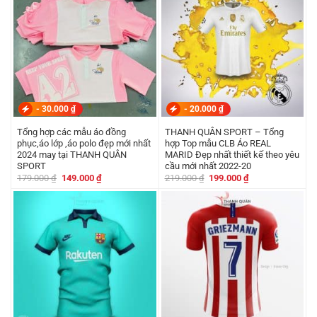
-
30.000
₫
-
20.000
₫
Tổng hợp các mẫu áo đồng
THANH QUÂN SPORT – Tổng
phục,áo lớp ,áo polo đẹp mới nhất
hợp Top mẫu CLB Áo REAL
2024 may tại THANH QUÂN
MARID Đẹp nhất thiết kế theo yêu
SPORT
cầu mới nhất 2022-20
Giá
Giá
Giá
Giá
179.000
₫
149.000
₫
219.000
₫
199.000
₫
gốc
hiện
gốc
hiện
là:
tại
là:
tại
179.000 ₫.
là:
219.000 ₫.
là:
149.000 ₫.
199.000 ₫.