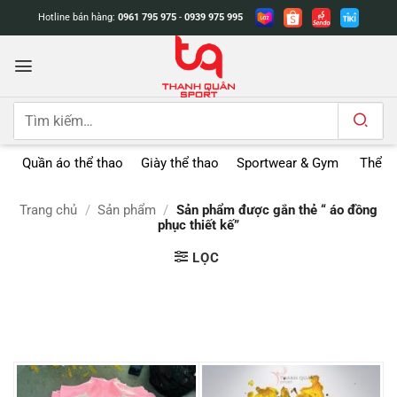
Bỏ
Hotline bán hàng:
0961 795 975
-
0939 975 995
qua
nội
dung
Tìm
kiếm:
Quần áo thể thao
Giày thể thao
Sportwear & Gym
Thể t
Trang chủ
/
Sản phẩm
/
Sản phẩm được gắn thẻ “ áo đồng
phục thiết kế”
LỌC