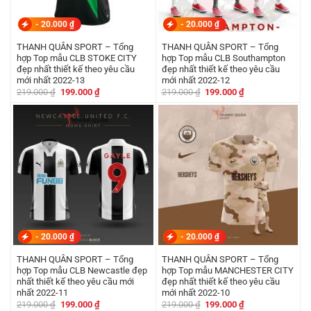
-
20.000
₫
-
20.000
₫
THANH QUÂN SPORT – Tổng
THANH QUÂN SPORT – Tổng
hợp Top mẫu CLB STOKE CITY
hợp Top mẫu CLB Southampton
đẹp nhất thiết kế theo yêu cầu
đẹp nhất thiết kế theo yêu cầu
mới nhất 2022-13
mới nhất 2022-12
Giá
Giá
Giá
Giá
219.000
₫
199.000
₫
219.000
₫
199.000
₫
gốc
hiện
gốc
hiện
là:
tại
là:
tại
219.000 ₫.
là:
219.000 ₫.
là:
199.000 ₫.
199.000 ₫.
-
20.000
₫
-
20.000
₫
THANH QUÂN SPORT – Tổng
THANH QUÂN SPORT – Tổng
hợp Top mẫu CLB Newcastle đẹp
hợp Top mẫu MANCHESTER CITY
nhất thiết kế theo yêu cầu mới
đẹp nhất thiết kế theo yêu cầu
nhất 2022-11
mới nhất 2022-10
Giá
Giá
Giá
Giá
219.000
₫
199.000
₫
219.000
₫
199.000
₫