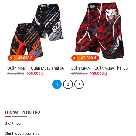
là:
tại
499.000 ₫.
là:
450.000 ₫.
-
49.000
₫
-
49.000
₫
Quần MMA – Quần Muay Thái 66
Quần MMA – Quần Muay Thái 65
Giá
Giá
Giá
Giá
499.000
₫
450.000
₫
499.000
₫
450.000
₫
gốc
hiện
gốc
hiện
là:
tại
là:
tại
499.000 ₫.
là:
1
2
499.000 ₫.
là:
450.000 ₫.
450.000 ₫.
THÔNG TIN HỖ TRỢ
Giới thiệu
Chính sách bảo mật