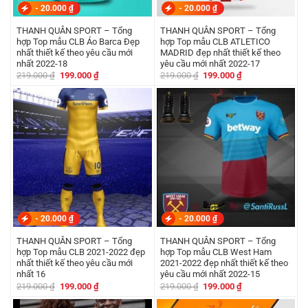
-
20.000
₫
-
20.000
₫
THANH QUÂN SPORT – Tổng
THANH QUÂN SPORT – Tổng
hợp Top mẫu CLB Áo Barca Đẹp
hợp Top mẫu CLB ATLETICO
nhất thiết kế theo yêu cầu mới
MADRID đẹp nhất thiết kế theo
nhất 2022-18
yêu cầu mới nhất 2022-17
Giá
Giá
Giá
Giá
219.000
₫
199.000
₫
219.000
₫
199.000
₫
gốc
hiện
gốc
hiện
là:
tại
là:
tại
219.000 ₫.
là:
219.000 ₫.
là:
199.000 ₫.
199.000 ₫.
-
20.000
₫
-
20.000
₫
THANH QUÂN SPORT – Tổng
THANH QUÂN SPORT – Tổng
hợp Top mẫu CLB 2021-2022 đẹp
hợp Top mẫu CLB West Ham
nhất thiết kế theo yêu cầu mới
2021-2022 đẹp nhất thiết kế theo
nhất 16
yêu cầu mới nhất 2022-15
Giá
Giá
Giá
Giá
219.000
₫
199.000
₫
219.000
₫
199.000
₫
gốc
hiện
gốc
hiện
là:
tại
là:
tại