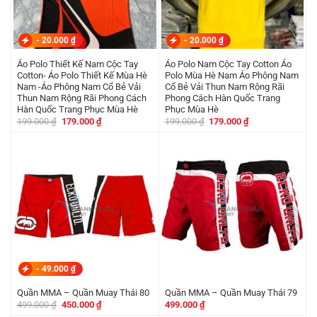
-
20.000
₫
-
20.000
₫
Áo Polo Thiết Kế Nam Cộc Tay
Áo Polo Nam Cộc Tay Cotton Áo
Cotton- Áo Polo Thiết Kế Mùa Hè
Polo Mùa Hè Nam Áo Phông Nam
Nam -Áo Phông Nam Cổ Bẻ Vải
Cổ Bẻ Vải Thun Nam Rộng Rãi
Thun Nam Rộng Rãi Phong Cách
Phong Cách Hàn Quốc Trang
Hàn Quốc Trang Phục Mùa Hè
Phục Mùa Hè
Giá
Giá
Giá
Giá
199.000
₫
179.000
₫
199.000
₫
179.000
₫
gốc
hiện
gốc
hiện
là:
tại
là:
tại
199.000 ₫.
là:
199.000 ₫.
là:
179.000 ₫.
179.000 ₫.
-
49.000
₫
Quần MMA – Quần Muay Thái 80
Quần MMA – Quần Muay Thái 79
Giá
Giá
499.000
₫
450.000
₫
499.000
₫
gốc
hiện