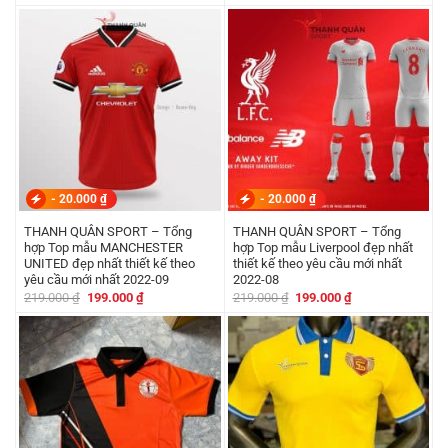
gốc
hiện
gốc
hiện
là:
tại
là:
tại
219.000 ₫.
là:
219.000 ₫.
là:
199.000 ₫.
199.000 ₫.
-
20.000
₫
-
20.000
₫
THANH QUÂN SPORT – Tổng
THANH QUÂN SPORT – Tổng
hợp Top mẫu MANCHESTER
hợp Top mẫu Liverpool đẹp nhất
UNITED đẹp nhất thiết kế theo
thiết kế theo yêu cầu mới nhất
yêu cầu mới nhất 2022-09
2022-08
Giá
Giá
Giá
Giá
219.000
₫
199.000
₫
219.000
₫
199.000
₫
gốc
hiện
gốc
hiện
là:
tại
là:
tại
219.000 ₫.
là:
219.000 ₫.
là:
199.000 ₫.
199.000 ₫.