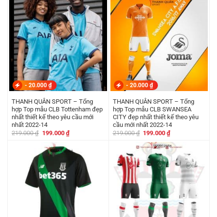
219.000 ₫.
là:
219.000 ₫.
là:
199.000 ₫.
199.000 ₫.
-
20.000
₫
-
20.000
₫
THANH QUÂN SPORT – Tổng
THANH QUÂN SPORT – Tổng
hợp Top mẫu CLB Tottenham đẹp
hợp Top mẫu CLB SWANSEA
nhất thiết kế theo yêu cầu mới
CITY đẹp nhất thiết kế theo yêu
nhất 2022-14
cầu mới nhất 2022-14
Giá
Giá
Giá
Giá
219.000
₫
199.000
₫
219.000
₫
199.000
₫
gốc
hiện
gốc
hiện
là:
tại
là:
tại
219.000 ₫.
là:
219.000 ₫.
là:
199.000 ₫.
199.000 ₫.