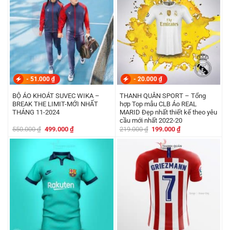
-
51.000
₫
-
20.000
₫
BỘ ÁO KHOÁT SUVEC WIKA –
THANH QUÂN SPORT – Tổng
BREAK THE LIMIT-MỚI NHẤT
hợp Top mẫu CLB Áo REAL
THÁNG 11-2024
MARID Đẹp nhất thiết kế theo yêu
cầu mới nhất 2022-20
Giá
Giá
Giá
Giá
550.000
₫
499.000
₫
219.000
₫
199.000
₫
gốc
hiện
gốc
hiện
là:
tại
là:
tại
550.000 ₫.
là:
219.000 ₫.
là:
499.000 ₫.
199.000 ₫.