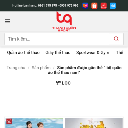
Bỏ
Hotline bán hàng:
0961 795 975
-
0939 975 995
qua
nội
dung
Tìm
kiếm:
Quần áo thể thao
Giày thể thao
Sportwear & Gym
Thể t
Trang chủ
/
Sản phẩm
/
Sản phẩm được gắn thẻ “ bộ quần
áo thể thao nam”
LỌC