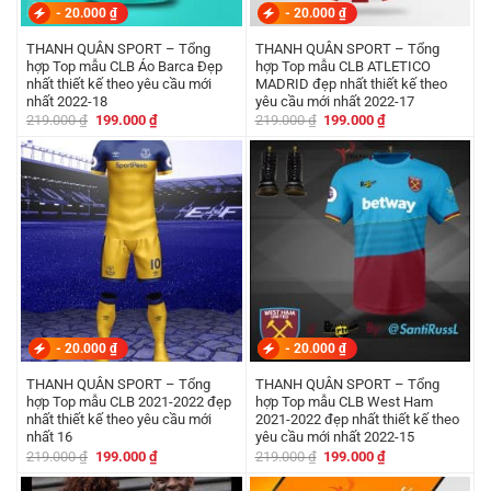
-
20.000
₫
-
20.000
₫
THANH QUÂN SPORT – Tổng
THANH QUÂN SPORT – Tổng
hợp Top mẫu CLB Áo Barca Đẹp
hợp Top mẫu CLB ATLETICO
nhất thiết kế theo yêu cầu mới
MADRID đẹp nhất thiết kế theo
nhất 2022-18
yêu cầu mới nhất 2022-17
Giá
Giá
Giá
Giá
219.000
₫
199.000
₫
219.000
₫
199.000
₫
gốc
hiện
gốc
hiện
là:
tại
là:
tại
219.000 ₫.
là:
219.000 ₫.
là:
199.000 ₫.
199.000 ₫.
-
20.000
₫
-
20.000
₫
THANH QUÂN SPORT – Tổng
THANH QUÂN SPORT – Tổng
hợp Top mẫu CLB 2021-2022 đẹp
hợp Top mẫu CLB West Ham
nhất thiết kế theo yêu cầu mới
2021-2022 đẹp nhất thiết kế theo
nhất 16
yêu cầu mới nhất 2022-15
Giá
Giá
Giá
Giá
219.000
₫
199.000
₫
219.000
₫
199.000
₫
gốc
hiện
gốc
hiện
là:
tại
là:
tại