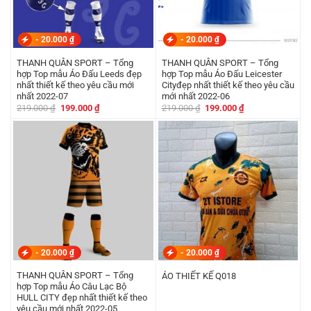
-
20.000
₫
-
20.000
₫
THANH QUÂN SPORT – Tổng
THANH QUÂN SPORT – Tổng
hợp Top mẫu Áo Đấu Leeds đẹp
hợp Top mẫu Áo Đấu Leicester
nhất thiết kế theo yêu cầu mới
Cityđẹp nhất thiết kế theo yêu cầu
nhất 2022-07
mới nhất 2022-06
Giá
Giá
Giá
Giá
219.000
₫
199.000
₫
219.000
₫
199.000
₫
gốc
hiện
gốc
hiện
là:
tại
là:
tại
219.000 ₫.
là:
219.000 ₫.
là:
199.000 ₫.
199.000 ₫.
-
20.000
₫
-
20.000
₫
THANH QUÂN SPORT – Tổng
ÁO THIẾT KẾ Q018
hợp Top mẫu Áo Câu Lạc Bộ
HULL CITY đẹp nhất thiết kế theo
yêu cầu mới nhất 2022-05