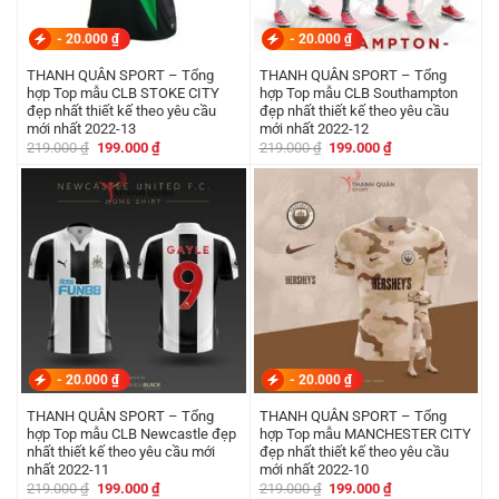
-
20.000
₫
-
20.000
₫
THANH QUÂN SPORT – Tổng
THANH QUÂN SPORT – Tổng
hợp Top mẫu CLB STOKE CITY
hợp Top mẫu CLB Southampton
đẹp nhất thiết kế theo yêu cầu
đẹp nhất thiết kế theo yêu cầu
mới nhất 2022-13
mới nhất 2022-12
Giá
Giá
Giá
Giá
219.000
₫
199.000
₫
219.000
₫
199.000
₫
gốc
hiện
gốc
hiện
là:
tại
là:
tại
219.000 ₫.
là:
219.000 ₫.
là:
199.000 ₫.
199.000 ₫.
-
20.000
₫
-
20.000
₫
THANH QUÂN SPORT – Tổng
THANH QUÂN SPORT – Tổng
hợp Top mẫu CLB Newcastle đẹp
hợp Top mẫu MANCHESTER CITY
nhất thiết kế theo yêu cầu mới
đẹp nhất thiết kế theo yêu cầu
nhất 2022-11
mới nhất 2022-10
Giá
Giá
Giá
Giá
219.000
₫
199.000
₫
219.000
₫
199.000
₫