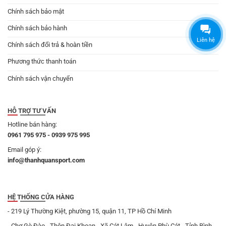
Chính sách bảo mật
Chính sách bảo hành
Liên hệ
Chính sách đổi trả & hoàn tiền
Phương thức thanh toán
Chính sách vận chuyển
HỖ TRỢ TƯ VẤN
Hotline bán hàng:
0961 795 975 - 0939 975 995
Email góp ý:
info@thanhquansport.com
HỆ THỐNG CỬA HÀNG
- 219 Lý Thường Kiệt, phường 15, quận 11, TP Hồ Chí Minh
- Chợ Gò Đào - Thôn Đại Khoan - Xã Cát Lâm - Huyện Phù Cát - Tỉnh Bình