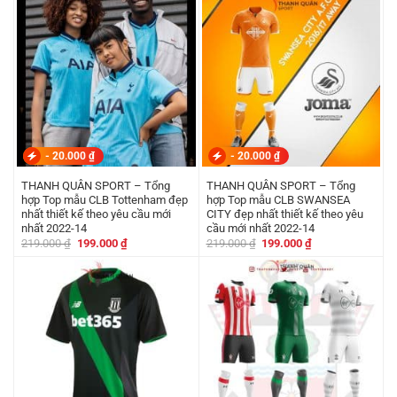
219.000 ₫.
là:
219.000 ₫.
là:
199.000 ₫.
199.000 ₫.
-
20.000
₫
-
20.000
₫
THANH QUÂN SPORT – Tổng
THANH QUÂN SPORT – Tổng
hợp Top mẫu CLB Tottenham đẹp
hợp Top mẫu CLB SWANSEA
nhất thiết kế theo yêu cầu mới
CITY đẹp nhất thiết kế theo yêu
nhất 2022-14
cầu mới nhất 2022-14
Giá
Giá
Giá
Giá
219.000
₫
199.000
₫
219.000
₫
199.000
₫
gốc
hiện
gốc
hiện
là:
tại
là:
tại
219.000 ₫.
là:
219.000 ₫.
là:
199.000 ₫.
199.000 ₫.