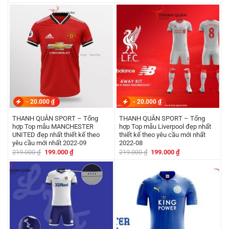
gốc
hiện
gốc
hiện
là:
tại
là:
tại
219.000 ₫.
là:
219.000 ₫.
là:
199.000 ₫.
199.000 ₫.
-
20.000
₫
-
20.000
₫
THANH QUÂN SPORT – Tổng
THANH QUÂN SPORT – Tổng
hợp Top mẫu MANCHESTER
hợp Top mẫu Liverpool đẹp nhất
UNITED đẹp nhất thiết kế theo
thiết kế theo yêu cầu mới nhất
yêu cầu mới nhất 2022-09
2022-08
Giá
Giá
Giá
Giá
219.000
₫
199.000
₫
219.000
₫
199.000
₫
gốc
hiện
gốc
hiện
là:
tại
là:
tại
219.000 ₫.
là:
219.000 ₫.
là:
199.000 ₫.
199.000 ₫.