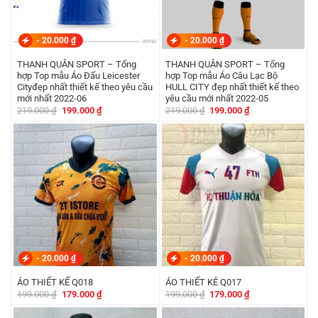
-
20.000
₫
-
20.000
₫
THANH QUÂN SPORT – Tổng
THANH QUÂN SPORT – Tổng
hợp Top mẫu Áo Đấu Leicester
hợp Top mẫu Áo Câu Lạc Bộ
Cityđẹp nhất thiết kế theo yêu cầu
HULL CITY đẹp nhất thiết kế theo
mới nhất 2022-06
yêu cầu mới nhất 2022-05
Giá
Giá
Giá
Giá
219.000
₫
199.000
₫
219.000
₫
199.000
₫
gốc
hiện
gốc
hiện
là:
tại
là:
tại
219.000 ₫.
là:
219.000 ₫.
là:
199.000 ₫.
199.000 ₫.
-
20.000
₫
-
20.000
₫
ÁO THIẾT KẾ Q018
ÁO THIẾT KÊ Q017
Giá
Giá
Giá
Giá
199.000
₫
179.000
₫
199.000
₫
179.000
₫
gốc
hiện
gốc
hiện
là:
tại
là:
tại