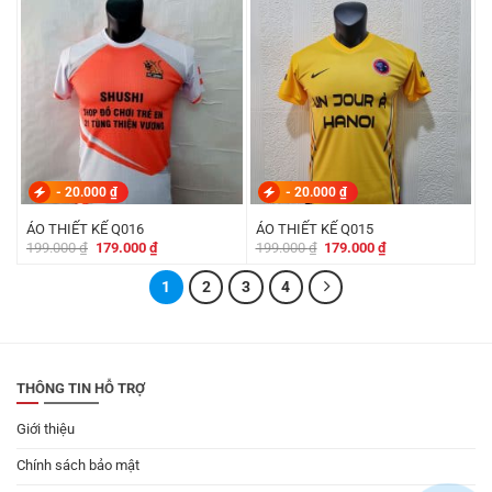
199.000 ₫.
là:
199.000 ₫.
là:
179.000 ₫.
179.000 ₫.
-
20.000
₫
-
20.000
₫
ÁO THIẾT KẾ Q016
ÁO THIẾT KẾ Q015
Giá
Giá
Giá
Giá
199.000
₫
179.000
₫
199.000
₫
179.000
₫
gốc
hiện
gốc
hiện
là:
tại
là:
tại
199.000 ₫.
là:
1
2
3
4
199.000 ₫.
là:
179.000 ₫.
179.000 ₫.
THÔNG TIN HỖ TRỢ
Giới thiệu
Chính sách bảo mật