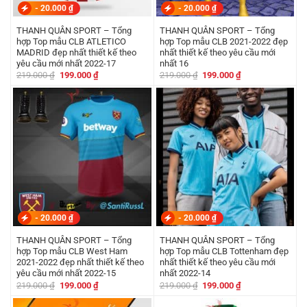
-
20.000
₫
-
20.000
₫
THANH QUÂN SPORT – Tổng
THANH QUÂN SPORT – Tổng
hợp Top mẫu CLB ATLETICO
hợp Top mẫu CLB 2021-2022 đẹp
MADRID đẹp nhất thiết kế theo
nhất thiết kế theo yêu cầu mới
yêu cầu mới nhất 2022-17
nhất 16
Giá
Giá
Giá
Giá
219.000
₫
199.000
₫
219.000
₫
199.000
₫
gốc
hiện
gốc
hiện
là:
tại
là:
tại
219.000 ₫.
là:
219.000 ₫.
là:
199.000 ₫.
199.000 ₫.
-
20.000
₫
-
20.000
₫
THANH QUÂN SPORT – Tổng
THANH QUÂN SPORT – Tổng
hợp Top mẫu CLB West Ham
hợp Top mẫu CLB Tottenham đẹp
2021-2022 đẹp nhất thiết kế theo
nhất thiết kế theo yêu cầu mới
yêu cầu mới nhất 2022-15
nhất 2022-14
Giá
Giá
Giá
Giá
219.000
₫
199.000
₫
219.000
₫
199.000
₫
gốc
hiện
gốc
hiện
là:
tại
là:
tại