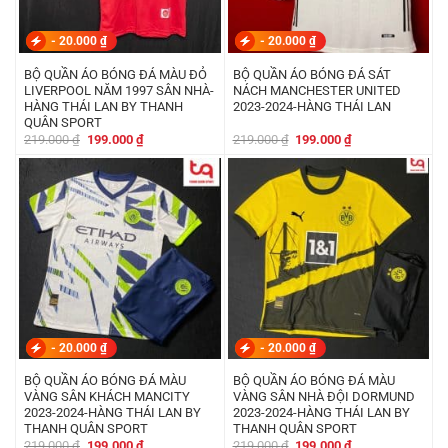
-
20.000
₫
-
20.000
₫
BỘ QUẦN ÁO BÓNG ĐÁ MÀU ĐỎ
BỘ QUẦN ÁO BÓNG ĐÁ SÁT
LIVERPOOL NĂM 1997 SÂN NHÀ-
NÁCH MANCHESTER UNITED
HÀNG THÁI LAN BY THANH
2023-2024-HÀNG THÁI LAN
QUÂN SPORT
Giá
Giá
Giá
Giá
219.000
₫
199.000
₫
219.000
₫
199.000
₫
gốc
hiện
gốc
hiện
là:
tại
là:
tại
219.000 ₫.
là:
219.000 ₫.
là:
199.000 ₫.
199.000 ₫.
-
20.000
₫
-
20.000
₫
BỘ QUẦN ÁO BÓNG ĐÁ MÀU
BỘ QUẦN ÁO BÓNG ĐÁ MÀU
VÀNG SÂN KHÁCH MANCITY
VÀNG SÂN NHÀ ĐỘI DORMUND
2023-2024-HÀNG THÁI LAN BY
2023-2024-HÀNG THÁI LAN BY
THANH QUÂN SPORT
THANH QUÂN SPORT
Giá
Giá
Giá
Giá
219.000
₫
199.000
₫
219.000
₫
199.000
₫