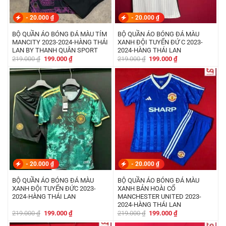
-
20.000
₫
-
20.000
₫
BỘ QUẦN ÁO BÓNG ĐÁ MÀU TÍM
BỘ QUẦN ÁO BÓNG ĐÁ MÀU
MANCITY 2023-2024-HÀNG THÁI
XANH ĐỘI TUYỂN ĐỨ C 2023-
LAN BY THANH QUÂN SPORT
2024-HÀNG THÁI LAN
Giá
Giá
Giá
Giá
219.000
₫
199.000
₫
219.000
₫
199.000
₫
gốc
hiện
gốc
hiện
là:
tại
là:
tại
219.000 ₫.
là:
219.000 ₫.
là:
199.000 ₫.
199.000 ₫.
-
20.000
₫
-
20.000
₫
BỘ QUẦN ÁO BÓNG ĐÁ MÀU
BỘ QUẦN ÁO BÓNG ĐÁ MÀU
XANH ĐỘI TUYỂN ĐỨC 2023-
XANH BẢN HOÀI CỔ
2024-HÀNG THÁI LAN
MANCHESTER UNITED 2023-
2024-HÀNG THÁI LAN
Giá
Giá
Giá
Giá
219.000
₫
199.000
₫
219.000
₫
199.000
₫
gốc
hiện
gốc
hiện
là:
tại
là:
tại