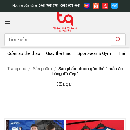
Bỏ
Hotline bán hàng:
0961 795 975
-
0939 975 995
qua
nội
dung
Tìm
kiếm:
Quần áo thể thao
Giày thể thao
Sportwear & Gym
Thể t
Trang chủ
/
Sản phẩm
/
Sản phẩm được gắn thẻ “ mẫu áo
bóng đá đẹp”
LỌC