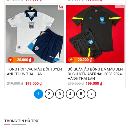
gốc
hiện
gốc
hiện
là:
tại
là:
tại
219.000 ₫.
là:
219.000 ₫.
là:
199.000 ₫.
199.000 ₫.
-
20.000
₫
-
20.000
₫
TỔNG HỢP CÁC MẪU ĐỘI TUYỂN
BỘ QUẦN ÁO BÓNG ĐÁ MÀU ĐEN
ANH THUN THÁI LAN
DI CHUYỂN ASERNAL 2023-2024-
HÀNG THÁI LAN
Giá
Giá
Giá
Giá
219.000
₫
199.000
₫
219.000
₫
199.000
₫
gốc
hiện
gốc
hiện
là:
tại
là:
tại
219.000 ₫.
1
là:
2
3
4
5
219.000 ₫.
là:
199.000 ₫.
199.000 ₫.
THÔNG TIN HỖ TRỢ