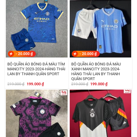
219.000 ₫.
là:
219.000 ₫.
là:
199.000 ₫.
199.000 ₫.
-
20.000
₫
-
20.000
₫
BỘ QUẦN ÁO BÓNG ĐÁ MÀU TÍM
BỘ QUẦN ÁO BÓNG ĐÁ MÀU
MANCITY 2023-2024-HÀNG THÁI
XANH MANCITY 2023-2024-
LAN BY THANH QUÂN SPORT
HÀNG THÁI LAN BY THANH
QUÂN SPORT
Giá
Giá
Giá
Giá
219.000
₫
199.000
₫
219.000
₫
199.000
₫
gốc
hiện
gốc
hiện
là:
tại
là:
tại
219.000 ₫.
là:
219.000 ₫.
là:
199.000 ₫.
199.000 ₫.