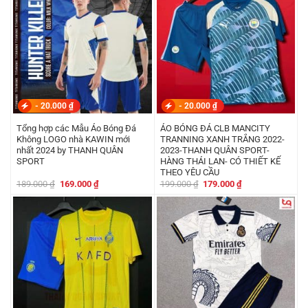
-
20.000
₫
-
20.000
₫
Tổng hợp các Mẫu Áo Bóng Đá
ÁO BÓNG ĐÁ CLB MANCITY
Không LOGO nhà KAWIN mới
TRANNING XANH TRẮNG 2022-
nhất 2024 by THANH QUÂN
2023-THANH QUÂN SPORT-
SPORT
HÀNG THÁI LAN- CÓ THIẾT KẾ
THEO YÊU CẦU
Giá
Giá
Giá
Giá
189.000
₫
169.000
₫
199.000
₫
179.000
₫
gốc
hiện
gốc
hiện
là:
tại
là:
tại
189.000 ₫.
là:
199.000 ₫.
là:
169.000 ₫.
179.000 ₫.