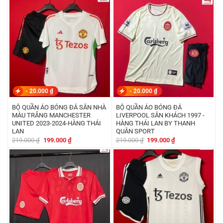
219.000 ₫.
là:
219.000 ₫.
là:
199.000 ₫.
199.000 ₫.
-
20.000
₫
-
20.000
₫
BỘ QUẦN ÁO BÓNG ĐÁ SÂN NHÀ
BỘ QUẦN ÁO BÓNG ĐÁ
MÀU TRẮNG MANCHESTER
LIVERPOOL SÂN KHÁCH 1997 -
UNITED 2023-2024-HÀNG THÁI
HÀNG THÁI LAN BY THANH
LAN
QUÂN SPORT
Giá
Giá
Giá
Giá
219.000
₫
199.000
₫
219.000
₫
199.000
₫
gốc
hiện
gốc
hiện
là:
tại
là:
tại
219.000 ₫.
là:
219.000 ₫.
là:
199.000 ₫.
199.000 ₫.