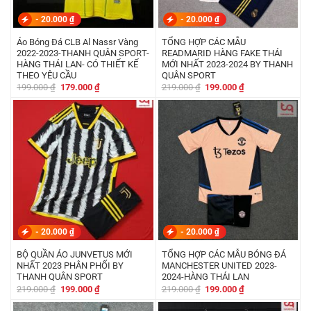
-
20.000
₫
-
20.000
₫
Áo Bóng Đá CLB Al Nassr Vàng
TỔNG HỢP CÁC MẪU
2022-2023-THANH QUÂN SPORT-
READMARID HÀNG FAKE THÁI
HÀNG THÁI LAN- CÓ THIẾT KẾ
MỚI NHẤT 2023-2024 BY THANH
THEO YÊU CẦU
QUÂN SPORT
Giá
Giá
Giá
Giá
199.000
₫
179.000
₫
219.000
₫
199.000
₫
gốc
hiện
gốc
hiện
là:
tại
là:
tại
199.000 ₫.
là:
219.000 ₫.
là:
179.000 ₫.
199.000 ₫.
-
20.000
₫
-
20.000
₫
BỘ QUẦN ÁO JUNVETUS MỚI
TỔNG HỢP CÁC MẪU BÓNG ĐÁ
NHẤT 2023 PHÂN PHỐI BY
MANCHESTER UNITED 2023-
THANH QUÂN SPORT
2024-HÀNG THÁI LAN
Giá
Giá
Giá
Giá
219.000
₫
199.000
₫
219.000
₫
199.000
₫
gốc
hiện
gốc
hiện
là:
tại
là:
tại