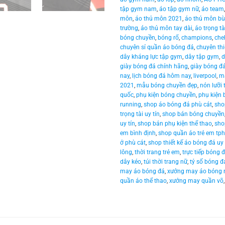
tập gym nam
,
áo tập gym nữ
,
áo team
môn
,
áo thủ môn 2021
,
áo thủ môn bùi
trường
,
áo thủ môn tay dài
,
áo trọng tà
bóng chuyền
,
bóng rổ
,
champions
,
che
chuyên sỉ quần áo bóng đá
,
chuyên thi
dây kháng lực tập gym
,
dây tập gym
,
d
giày bóng đá chính hãng
,
giày bóng đ
nay
,
lịch bóng đá hôm nay
,
liverpool
,
ma
2021
,
mẫu bóng chuyền đẹp
,
nón lưỡi 
quốc
,
phụ kiện bóng chuyền
,
phụ kiện 
running
,
shop áo bóng đá phù cát
,
sho
trọng tài uy tín
,
shop bán bóng chuyền
uy tín
,
shop bán phụ kiện thể thao
,
sho
em bình định
,
shop quần áo trẻ em tp
ở phù cát
,
shop thiết kế áo bóng đá uy 
lông
,
thời trang trẻ em
,
trực tiếp bóng 
dây kéo
,
túi thời trang nữ
,
tỷ số bóng đ
may áo bóng đá
,
xưởng may áo bóng 
quần áo thể thao
,
xưởng may quần võ