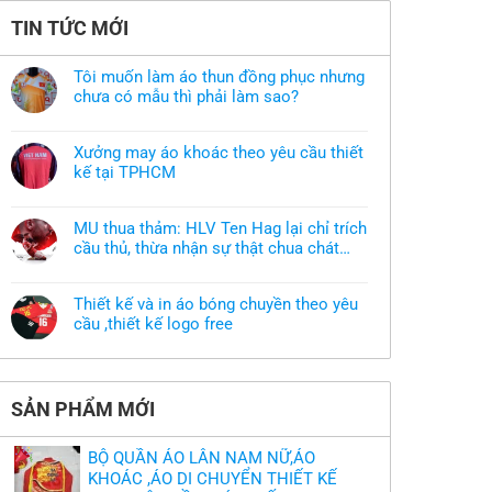
TIN TỨC MỚI
Tôi muốn làm áo thun đồng phục nhưng
chưa có mẫu thì phải làm sao?
Không
có
bình
Xưởng may áo khoác theo yêu cầu thiết
luận
ở
kế tại TPHCM
Tôi
Không
muốn
có
làm
bình
áo
MU thua thảm: HLV Ten Hag lại chỉ trích
luận
thun
ở
cầu thủ, thừa nhận sự thật chua chát
đồng
Xưởng
phục
của bầy quỷ nhỏ
Không
may
nhưng
có
áo
chưa
bình
khoác
có
Thiết kế và in áo bóng chuyền theo yêu
luận
theo
mẫu
ở
cầu ,thiết kế logo free
yêu
thì
MU
cầu
phải
Không
thua
thiết
làm
có
thảm:
kế
sao?
bình
HLV
tại
luận
Ten
TPHCM
ở
Hag
SẢN PHẨM MỚI
Thiết
lại
kế
chỉ
và
trích
in
cầu
BỘ QUẦN ÁO LÂN NAM NỮ,ÁO
áo
thủ,
bóng
KHOÁC ,ÁO DI CHUYỂN THIẾT KẾ
thừa
chuyền