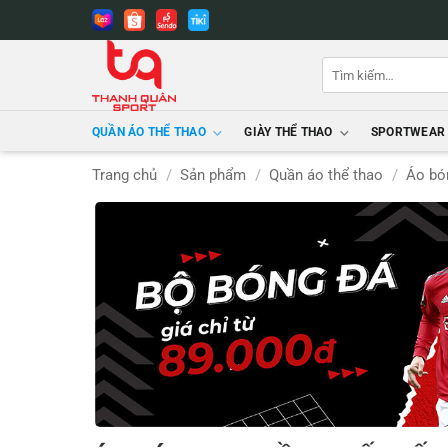
Bỏ
qua
nội
Tìm
dung
kiếm:
QUẦN ÁO THỂ THAO
GIÀY THỂ THAO
SPORTWEAR
Trang chủ
/
Sản phẩm
/
Quần áo thể thao
/
Áo bó