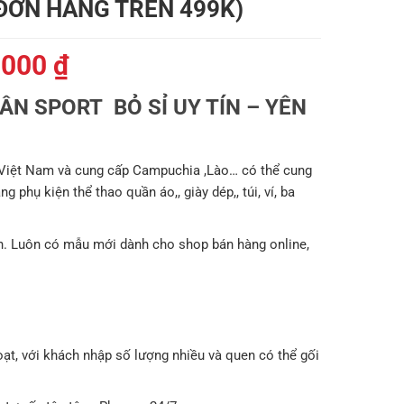
 ĐƠN HÀNG TRÊN 499K)
Giá
.000
₫
hiện
N SPORT BỎ SỈ UY TÍN – YÊN
tại
000 ₫.
là:
179.000 ₫.
 Việt Nam và cung cấp Campuchia ,Lào… có thể cung
 phụ kiện thể thao quần áo,, giày dép,, túi, ví, ba
. Luôn có mẫu mới dành cho shop bán hàng online,
oạt, với khách nhập số lượng nhiều và quen có thể gối