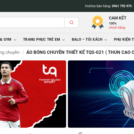
Hotline bán hàng:
0961 795 975
CAM KẾT
100%
chính hãng
 & GYM
TRANG PHỤC TRẺ EM
BALO – TÚI XÁCH
PHỤ KIỆN 
ng chuyền
/
ÁO BÓNG CHUYỀN THIẾT KẾ TQS-021 ( THUN CAO 