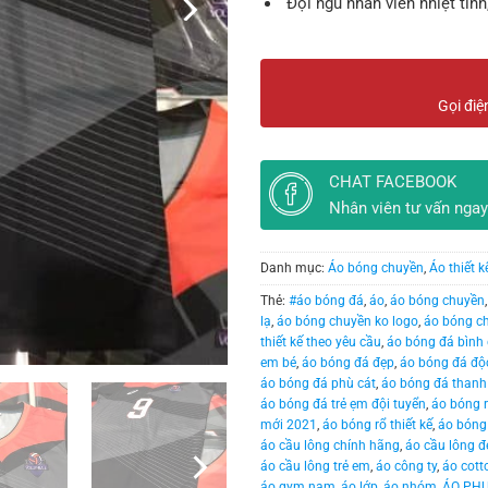
Đội ngũ nhân viên nhiệt tình
Gọi điệ
CHAT FACEBOOK
Nhân viên tư vấn ngay
Danh mục:
Áo bóng chuyền
,
Áo thiết k
Thẻ:
#áo bóng đá
,
áo
,
áo bóng chuyền
lạ
,
áo bóng chuyền ko logo
,
áo bóng c
thiết kế theo yêu cầu
,
áo bóng đá bình 
em bé
,
áo bóng đá đẹp
,
áo bóng đá độ
áo bóng đá phù cát
,
áo bóng đá thanh
áo bóng đá trẻ ẹm đội tuyển
,
áo bóng 
mới 2021
,
áo bóng rổ thiết kế
,
áo bóng 
áo cầu lông chính hãng
,
áo cầu lông đ
áo cầu lông trẻ em
,
áo công ty
,
áo cott
áo gym nam
,
áo lớp
,
áo nhóm
,
ÁO PH