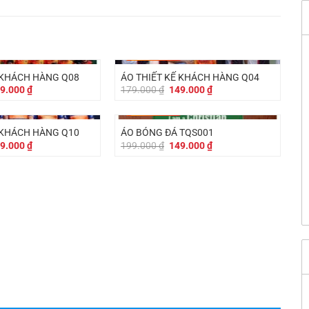
-
30.000
₫
 KHÁCH HÀNG Q08
ÁO THIẾT KẾ KHÁCH HÀNG Q04
á
Giá
Giá
Giá
9.000
₫
179.000
₫
149.000
₫
c
hiện
gốc
hiện
tại
là:
tại
-
50.000
₫
9.000 ₫.
là:
179.000 ₫.
là:
149.000 ₫.
149.000 ₫.
 KHÁCH HÀNG Q10
ÁO BÓNG ĐÁ TQS001
á
Giá
Giá
Giá
9.000
₫
199.000
₫
149.000
₫
c
hiện
gốc
hiện
tại
là:
tại
9.000 ₫.
là:
199.000 ₫.
là:
179.000 ₫.
149.000 ₫.