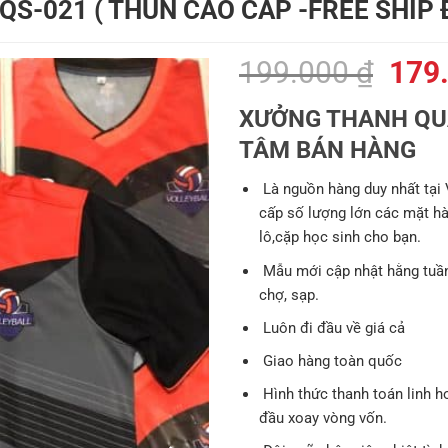
QS-021 ( THUN CAO CẤP -FREE SHIP
Giá
199.000
₫
179
gốc
XƯỞNG THANH QUÂ
là:
TÂM BÁN HÀNG
199.
Là nguồn hàng duy nhất tại
cấp số lượng lớn các mặt hàng
lô,cặp học sinh cho bạn.
Mẫu mới cập nhật hằng tuần
chợ, sạp.
Luôn đi đầu về giá cả
Giao hàng toàn quốc
Hình thức thanh toán linh h
đầu xoay vòng vốn.