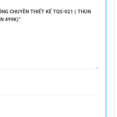
O BÓNG CHUYỀN THIẾT KẾ TQS-021 ( THUN
ÊN 499K)”