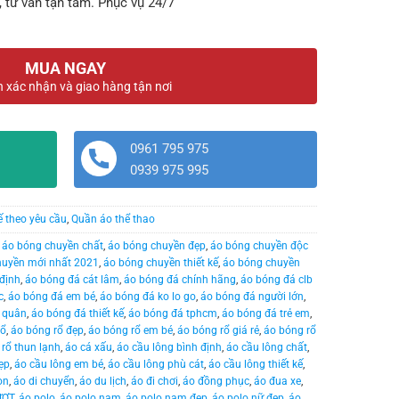
, tư vấn tận tâm. Phục vụ 24/7
MUA NGAY
n xác nhận và giao hàng tận nơi
0961 795 975
0939 975 995
ế theo yêu cầu
,
Quần áo thể thao
,
áo bóng chuyền chất
,
áo bóng chuyền đẹp
,
áo bóng chuyền độc
huyền mới nhất 2021
,
áo bóng chuyền thiết kế
,
áo bóng chuyền
định
,
áo bóng đá cát lâm
,
áo bóng đá chính hãng
,
áo bóng đá clb
c
,
áo bóng đá em bé
,
áo bóng đá ko lo go
,
áo bóng đá người lớn
,
 quân
,
áo bóng đá thiết kế
,
áo bóng đá tphcm
,
áo bóng đá trẻ em
,
rổ
,
áo bóng rổ đẹp
,
áo bóng rổ em bé
,
áo bóng rổ giá rẻ
,
áo bóng rổ
rổ thun lạnh
,
áo cá xấu
,
áo cầu lông bình định
,
áo cầu lông chất
,
ẹp
,
áo cầu lông em bé
,
áo cầu lông phù cát
,
áo cầu lông thiết kế
,
on
,
áo di chuyển
,
áo du lịch
,
áo đi chơi
,
áo đồng phục
,
áo đua xe
,
ƯỢT
,
áo polo
,
áo polo nam
,
áo polo nam đẹp
,
áo polo nữ đẹp
,
áo