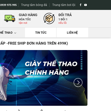
Trung tâm bóng đá
Trung tâm bơi lội
-
0939 975 995
GIAO HÀNG
ĐỔI TRẢ
HỎA TỐC
1 ĐỔI 1
tận nơi
nếu lỗi
THỂ THAO
TIN TỨC
LIÊN HỆ
CẤP -FREE SHIP ĐƠN HÀNG TRÊN 499K)