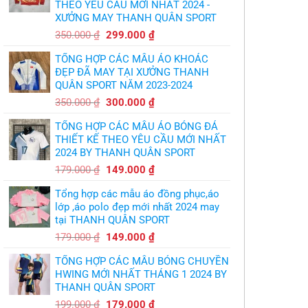
nhận
THEO YÊU CẦU MỚI NHẤT 2024 -
theo
sự
yêu
XƯỞNG MAY THANH QUÂN SPORT
thật
cầu
chua
,thiết
Giá
Giá
chát
350.000
₫
299.000
₫
kế
của
gốc
hiện
logo
bầy
free
TỔNG HỢP CÁC MẪU ÁO KHOÁC
quỷ
là:
tại
nhỏ
ĐẸP ĐÃ MAY TẠI XƯỞNG THANH
350.000 ₫.
là:
QUÂN SPORT NĂM 2023-2024
299.000 ₫.
Giá
Giá
350.000
₫
300.000
₫
gốc
hiện
TỔNG HỢP CÁC MẪU ÁO BÓNG ĐÁ
là:
tại
THIẾT KẾ THEO YÊU CẦU MỚI NHẤT
350.000 ₫.
là:
2024 BY THANH QUÂN SPORT
300.000 ₫.
Giá
Giá
179.000
₫
149.000
₫
gốc
hiện
Tổng hợp các mẫu áo đồng phục,áo
là:
tại
lớp ,áo polo đẹp mới nhất 2024 may
179.000 ₫.
là:
tại THANH QUÂN SPORT
149.000 ₫.
Giá
Giá
179.000
₫
149.000
₫
gốc
hiện
TỔNG HỢP CÁC MẪU BÓNG CHUYỀN
là:
tại
HWING MỚI NHẤT THÁNG 1 2024 BY
179.000 ₫.
là:
THANH QUÂN SPORT
149.000 ₫.
Giá
Giá
199.000
₫
179.000
₫