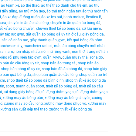
,
áo team xe
,
áo thể thao
,
áo thể thao dành cho trẻ em
,
áo thủ
 tiến dũng
,
áo thủ môn đẹp
,
áo thủ môn ngắn tay
,
áo thủ môn tấn
i
,
áo xe đạp đường trườn
,
áo xe leo núi
,
banh molten
,
Benfica B
,
lsea
,
chuyên in ấn áo cầu lông
,
chuyên in ấn quần áo bóng đá
,
ết kế áo bóng chuyền
,
chuyên thiết kế áo bóng đá
,
cờ lưu niệm
,
ây tập lực gym
,
đặt quần áo bóng đá uy tín ở đâu
,
giày bóng đá
,
á sân cỏ nhân tạo
,
giày thanh quân
,
gym
,
kết quả bóng đá hôm
nchester city
,
mancheter united
,
mẫu áo bóng chuyền mới nhất
trai nam
,
nón nhập nhẩu
,
nón nữ rộng vành
,
nón thời trang nữ hàn
bóng rổ
,
phụ kiện tập gym
,
quần MMA
,
quần muay thái
,
ronaldo
,
p bán áo cầu lông uy tín
,
shop bán áo trọng tài
,
shop bán áo
,
shop bán bóng rổ uy tín
,
shop bán đồ áo bóng đá
,
shop bán giày
p bán quả bóng đá
,
shop bán quần áo cầu lông
,
shop quần áo trẻ
hcm
,
shop thiết kế áo bóng đá bình định
,
shop thiết kê áo bóng đá
tín
,
sport
,
thanh quân sport
,
thiết kế áo bóng đá
,
thiết kế áo cầu
đá
,
túi đựng giày bóng đá
,
túi đựng thảm yoga
,
túi đựng thảm yoga
á
,
xưởng may áo bóng bàn
,
xưởng may áo bóng chuyền
,
xưởng
rổ
,
xưởng may áo cầu lông
,
xưởng may đồng phục võ
,
xưởng may
,
xưởng sản xuất dép thể thao
,
xưởng thiết kế áo bóng đá