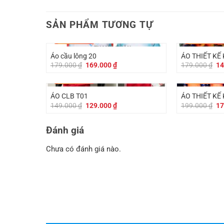
SẢN PHẨM TƯƠNG TỰ
-
10.000
₫
-
30.000
₫
Áo cầu lông 20
ÁO THIẾT KẾ
Giá
Giá
Gi
179.000
₫
169.000
₫
179.000
₫
14
gốc
hiện
gố
là:
tại
là:
-
20.000
₫
-
20.000
₫
179.000 ₫.
là:
17
169.000 ₫.
ÁO CLB T01
ÁO THIẾT KẾ
Giá
Giá
Gi
149.000
₫
129.000
₫
199.000
₫
17
gốc
hiện
gố
là:
tại
là:
149.000 ₫.
là:
19
Đánh giá
129.000 ₫.
Chưa có đánh giá nào.