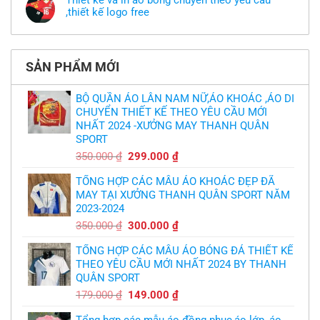
Thiết kế và in áo bóng chuyền theo yêu cầu
có
luận
theo
mẫu
,thiết kế logo free
ở
yêu
thì
MU
cầu
Không
phải
thua
thiết
có
làm
thảm:
kế
bình
sao?
HLV
tại
luận
Ten
TPHCM
ở
Hag
SẢN PHẨM MỚI
Thiết
lại
kế
chỉ
và
trích
in
BỘ QUẦN ÁO LÂN NAM NỮ,ÁO KHOÁC ,ÁO DI
cầu
áo
thủ,
CHUYỂN THIẾT KẾ THEO YÊU CẦU MỚI
bóng
thừa
chuyền
nhận
NHẤT 2024 -XƯỞNG MAY THANH QUÂN
theo
sự
yêu
SPORT
thật
cầu
chua
,thiết
Giá
Giá
350.000
₫
299.000
₫
chát
kế
của
gốc
hiện
logo
bầy
free
TỔNG HỢP CÁC MẪU ÁO KHOÁC ĐẸP ĐÃ
là:
tại
quỷ
nhỏ
MAY TẠI XƯỞNG THANH QUÂN SPORT NĂM
350.000 ₫.
là:
2023-2024
299.000 ₫.
Giá
Giá
350.000
₫
300.000
₫
gốc
hiện
TỔNG HỢP CÁC MẪU ÁO BÓNG ĐÁ THIẾT KẾ
là:
tại
THEO YÊU CẦU MỚI NHẤT 2024 BY THANH
350.000 ₫.
là:
QUÂN SPORT
300.000 ₫.
Giá
Giá
179.000
₫
149.000
₫
gốc
hiện