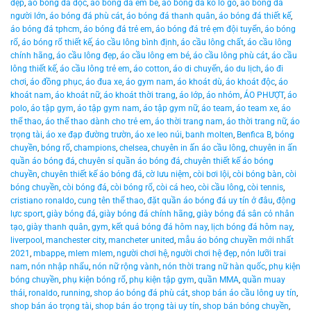
đẹp
,
áo bóng đá độc
,
áo bóng đá em bé
,
áo bóng đá ko lo go
,
áo bóng đá
người lớn
,
áo bóng đá phù cát
,
áo bóng đá thanh quân
,
áo bóng đá thiết kế
,
áo bóng đá tphcm
,
áo bóng đá trẻ em
,
áo bóng đá trẻ ẹm đội tuyển
,
áo bóng
rổ
,
áo bóng rổ thiết kế
,
áo cầu lông bình định
,
áo cầu lông chất
,
áo cầu lông
chính hãng
,
áo cầu lông đẹp
,
áo cầu lông em bé
,
áo cầu lông phù cát
,
áo cầu
lông thiết kế
,
áo cầu lông trẻ em
,
áo cotton
,
áo di chuyển
,
áo du lịch
,
áo đi
chơi
,
áo đồng phục
,
áo đua xe
,
áo gym nam
,
áo khoát dù
,
áo khoát độc
,
áo
khoát nam
,
áo khoát nữ
,
áo khoát thời trang
,
áo lớp
,
áo nhóm
,
ÁO PHƯỢT
,
áo
polo
,
áo tập gym
,
áo tập gym nam
,
áo tập gym nữ
,
áo team
,
áo team xe
,
áo
thể thao
,
áo thể thao dành cho trẻ em
,
áo thời trang nam
,
áo thời trang nữ
,
áo
trọng tài
,
áo xe đạp đường trườn
,
áo xe leo núi
,
banh molten
,
Benfica B
,
bóng
chuyền
,
bóng rổ
,
champions
,
chelsea
,
chuyên in ấn áo cầu lông
,
chuyên in ấn
quần áo bóng đá
,
chuyên sỉ quần áo bóng đá
,
chuyên thiết kế áo bóng
chuyền
,
chuyên thiết kế áo bóng đá
,
cờ lưu niệm
,
còi bơi lội
,
còi bóng bàn
,
còi
bóng chuyền
,
còi bóng đá
,
còi bóng rổ
,
còi cá heo
,
còi cầu lông
,
còi tennis
,
cristiano ronaldo
,
cung tên thể thao
,
đặt quần áo bóng đá uy tín ở đâu
,
động
lực sport
,
giày bóng đá
,
giày bóng đá chính hãng
,
giày bóng đá sân cỏ nhân
tạo
,
giày thanh quân
,
gym
,
kết quả bóng đá hôm nay
,
lịch bóng đá hôm nay
,
liverpool
,
manchester city
,
mancheter united
,
mẫu áo bóng chuyền mới nhất
2021
,
mbappe
,
mlem mlem
,
người chơi hệ
,
người chơi hệ đẹp
,
nón lưỡi trai
nam
,
nón nhập nhẩu
,
nón nữ rộng vành
,
nón thời trang nữ hàn quốc
,
phụ kiện
bóng chuyền
,
phụ kiện bóng rổ
,
phụ kiện tập gym
,
quần MMA
,
quần muay
thái
,
ronaldo
,
running
,
shop áo bóng đá phù cát
,
shop bán áo cầu lông uy tín
,
shop bán áo trọng tài
,
shop bán áo trọng tài uy tín
,
shop bán bóng chuyền
,