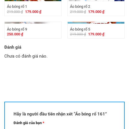
179.000 ₫.
Áo bóng rổ 1
Áo bóng rổ 2
Giá
Giá
Giá
Giá
219.000
₫
179.000
₫
219.000
₫
179.000
₫
gốc
hiện
gốc
hiện
là:
tại
là:
tại
-
40.000
₫
219.000 ₫.
là:
219.000 ₫.
là:
179.000 ₫.
179.000 ₫.
Áo bóng rổ 9
Áo bóng rổ 5
Giá
Giá
250.000
₫
219.000
₫
179.000
₫
gốc
hiện
là:
tại
219.000 ₫.
là:
Đánh giá
179.000 ₫.
Chưa có đánh giá nào.
Hãy là người đầu tiên nhận xét “Áo bóng rổ 161”
Đánh giá của bạn
*