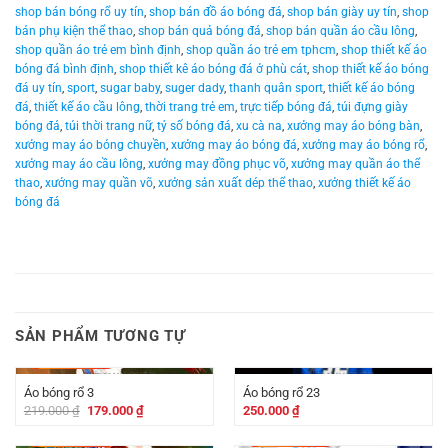
shop bán bóng rổ uy tín
,
shop bán đồ áo bóng đá
,
shop bán giày uy tín
,
shop
bán phụ kiện thể thao
,
shop bán quả bóng đá
,
shop bán quần áo cầu lông
,
shop quần áo trẻ em bình định
,
shop quần áo trẻ em tphcm
,
shop thiết kế áo
bóng đá bình định
,
shop thiết kê áo bóng đá ở phù cát
,
shop thiết kế áo bóng
đá uy tín
,
sport
,
sugar baby
,
suger dady
,
thanh quân sport
,
thiết kế áo bóng
đá
,
thiết kế áo cầu lông
,
thời trang trẻ em
,
trực tiếp bóng đá
,
túi đựng giày
bóng đá
,
túi thời trang nữ
,
tỷ số bóng đá
,
xu cà na
,
xưởng may áo bóng bàn
,
xưởng may áo bóng chuyền
,
xưởng may áo bóng đá
,
xưởng may áo bóng rổ
,
xưởng may áo cầu lông
,
xưởng may đồng phục võ
,
xưởng may quần áo thể
thao
,
xưởng may quần võ
,
xưởng sản xuất dép thể thao
,
xưởng thiết kế áo
bóng đá
SẢN PHẨM TƯƠNG TỰ
-
40.000
₫
Áo bóng rổ 3
Áo bóng rổ 23
Giá
Giá
219.000
₫
179.000
₫
250.000
₫
gốc
hiện
là:
tại
-
40.000
₫
-
40.000
₫
219.000 ₫.
là: