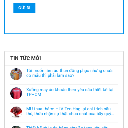
TIN TỨC MỚI
Tôi muốn làm áo thun đồng phục nhưng chưa
có mẫu thì phải làm sao?
Không
có
bình
Xưởng may áo khoác theo yêu cầu thiết kế tại
luận
TPHCM
ở
Tôi
Không
muốn
có
làm
bình
áo
MU thua thảm: HLV Ten Hag lại chỉ trích cầu
luận
thun
thủ, thừa nhận sự thật chua chát của bầy quỷ
ở
đồng
Xưởng
nhỏ
phục
Không
may
nhưng
có
áo
chưa
bình
khoác