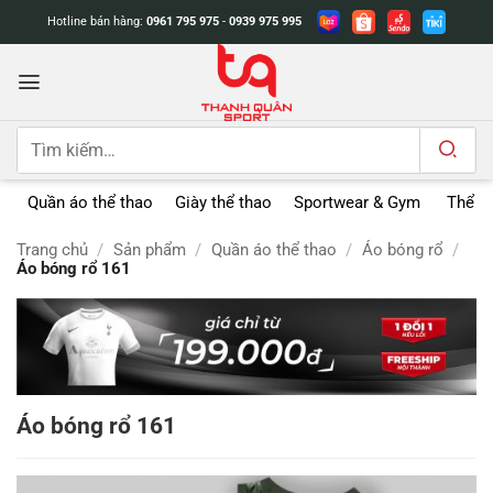
Bỏ
Hotline bán hàng:
0961 795 975
-
0939 975 995
qua
nội
dung
Tìm
kiếm:
Quần áo thể thao
Giày thể thao
Sportwear & Gym
Thể t
Trang chủ
/
Sản phẩm
/
Quần áo thể thao
/
Áo bóng rổ
/
Áo bóng rổ 161
Áo bóng rổ 161