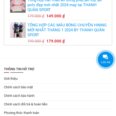
Tổng hợp các mẫu áo đồng phục,áo lớp ,áo
là:
tại
polo đẹp mới nhất 2024 may tại THANH
179.000 ₫.
là:
QUÂN SPORT
149.000 ₫.
Giá
Giá
179.000
₫
149.000
₫
gốc
hiện
TỔNG HỢP CÁC MẪU BÓNG CHUYỀN HWING
là:
tại
MỚI NHẤT THÁNG 1 2024 BY THANH QUÂN
179.000 ₫.
là:
SPORT
149.000 ₫.
Giá
Giá
199.000
₫
179.000
₫
gốc
hiện
là:
tại
199.000 ₫.
là:
179.000 ₫.
Liên hệ
THÔNG TIN HỖ TRỢ
Giới thiệu
Chính sách bảo mật
Chính sách bảo hành
Chính sách đổi trả & hoàn tiền
Phương thức thanh toán