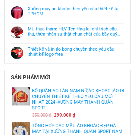
có
bình
Xưởng may áo khoác theo yêu cầu thiết kế tại
luận
TPHCM
ở
Tôi
Không
muốn
có
làm
bình
áo
MU thua thảm: HLV Ten Hag lại chỉ trích cầu
luận
thun
thủ, thừa nhận sự thật chua chát của bầy quỷ
ở
đồng
Xưởng
nhỏ
phục
Không
may
nhưng
có
áo
chưa
bình
khoác
Thiết kế và in áo bóng chuyền theo yêu cầu
có
luận
theo
mẫu
,thiết kế logo free
ở
yêu
thì
MU
cầu
Không
phải
thua
thiết
có
làm
thảm:
kế
bình
sao?
HLV
tại
luận
Ten
TPHCM
ở
Hag
SẢN PHẨM MỚI
Thiết
lại
kế
chỉ
và
trích
in
BỘ QUẦN ÁO LÂN NAM NỮ,ÁO KHOÁC ,ÁO DI
cầu
áo
thủ,
CHUYỂN THIẾT KẾ THEO YÊU CẦU MỚI
bóng
thừa
chuyền
nhận
NHẤT 2024 -XƯỞNG MAY THANH QUÂN
theo
sự
yêu
SPORT
thật
cầu
chua
,thiết
Giá
Giá
350.000
₫
299.000
₫
chát
kế
của
gốc
hiện
logo
bầy
free
TỔNG HỢP CÁC MẪU ÁO KHOÁC ĐẸP ĐÃ
là:
tại
quỷ
nhỏ
MAY TẠI XƯỞNG THANH QUÂN SPORT NĂM
350.000 ₫.
là: