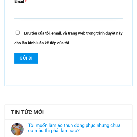
Email
*
Lưu tên của tôi, email, và trang web trong trình duyệt này
cho lần bình luận kế tiếp của tôi.
TIN TỨC MỚI
Tôi muốn làm áo thun đồng phục nhưng chưa
có mẫu thì phải làm sao?
Không