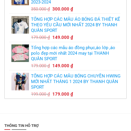
2023-2024
299.000 ₫.
Giá
Giá
350.000
₫
300.000
₫
gốc
hiện
TỔNG HỢP CÁC MẪU ÁO BÓNG ĐÁ THIẾT KẾ
là:
tại
THEO YÊU CẦU MỚI NHẤT 2024 BY THANH
350.000 ₫.
là:
QUÂN SPORT
300.000 ₫.
Giá
Giá
179.000
₫
149.000
₫
gốc
hiện
Tổng hợp các mẫu áo đồng phục,áo lớp ,áo
là:
tại
polo đẹp mới nhất 2024 may tại THANH
179.000 ₫.
là:
QUÂN SPORT
149.000 ₫.
Giá
Giá
179.000
₫
149.000
₫
gốc
hiện
TỔNG HỢP CÁC MẪU BÓNG CHUYỀN HWING
là:
tại
MỚI NHẤT THÁNG 1 2024 BY THANH QUÂN
179.000 ₫.
là:
SPORT
149.000 ₫.
Giá
Giá
199.000
₫
179.000
₫
gốc
hiện
là:
tại
199.000 ₫.
là:
179.000 ₫.
THÔNG TIN HỖ TRỢ