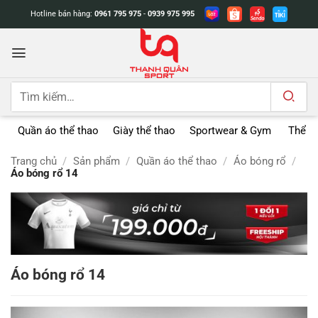
Bỏ
Hotline bán hàng:
0961 795 975
-
0939 975 995
qua
nội
dung
Tìm
kiếm:
Quần áo thể thao
Giày thể thao
Sportwear & Gym
Thể t
Trang chủ
/
Sản phẩm
/
Quần áo thể thao
/
Áo bóng rổ
/
Áo bóng rổ 14
Áo bóng rổ 14