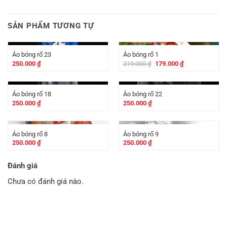
SẢN PHẨM TƯƠNG TỰ
-
40.000
₫
Áo bóng rổ 23
Áo bóng rổ 1
Giá
Giá
250.000
₫
219.000
₫
179.000
₫
gốc
hiện
là:
tại
219.000 ₫.
là:
179.000 ₫.
Áo bóng rổ 18
Áo bóng rổ 22
250.000
₫
250.000
₫
Áo bóng rổ 8
Áo bóng rổ 9
250.000
₫
250.000
₫
Đánh giá
Chưa có đánh giá nào.