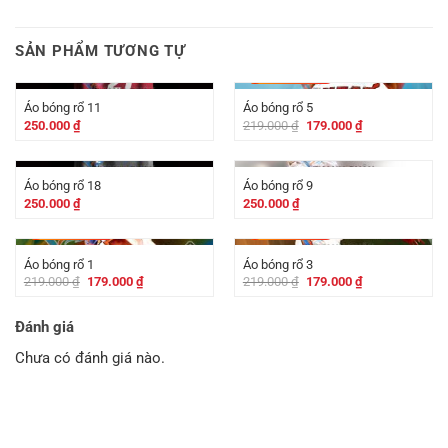
SẢN PHẨM TƯƠNG TỰ
-
40.000
₫
Áo bóng rổ 11
Áo bóng rổ 5
Giá
Giá
250.000
₫
219.000
₫
179.000
₫
gốc
hiện
là:
tại
219.000 ₫.
là:
179.000 ₫.
Áo bóng rổ 18
Áo bóng rổ 9
250.000
₫
250.000
₫
-
40.000
₫
-
40.000
₫
Áo bóng rổ 1
Áo bóng rổ 3
Giá
Giá
Giá
Giá
219.000
₫
179.000
₫
219.000
₫
179.000
₫
gốc
hiện
gốc
hiện
là:
tại
là:
tại
219.000 ₫.
là:
219.000 ₫.
là:
Đánh giá
179.000 ₫.
179.000 ₫.
Chưa có đánh giá nào.