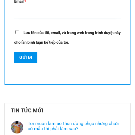
Email
*
Lưu tên của tôi, email, và trang web trong trình duyệt này
cho lần bình luận kế tiếp của tôi.
TIN TỨC MỚI
Tôi muốn làm áo thun đồng phục nhưng chưa
có mẫu thì phải làm sao?
Không