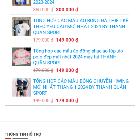
2023-2024
299.000 ₫.
Giá
Giá
350.000
₫
300.000
₫
gốc
hiện
TỔNG HỢP CÁC MẪU ÁO BÓNG ĐÁ THIẾT KẾ
là:
tại
THEO YÊU CẦU MỚI NHẤT 2024 BY THANH
350.000 ₫.
là:
QUÂN SPORT
300.000 ₫.
Giá
Giá
179.000
₫
149.000
₫
gốc
hiện
Tổng hợp các mẫu áo đồng phục,áo lớp ,áo
là:
tại
polo đẹp mới nhất 2024 may tại THANH
179.000 ₫.
là:
QUÂN SPORT
149.000 ₫.
Giá
Giá
179.000
₫
149.000
₫
gốc
hiện
TỔNG HỢP CÁC MẪU BÓNG CHUYỀN HWING
là:
tại
MỚI NHẤT THÁNG 1 2024 BY THANH QUÂN
179.000 ₫.
là:
SPORT
149.000 ₫.
Giá
Giá
199.000
₫
179.000
₫
gốc
hiện
là:
tại
199.000 ₫.
là:
179.000 ₫.
THÔNG TIN HỖ TRỢ