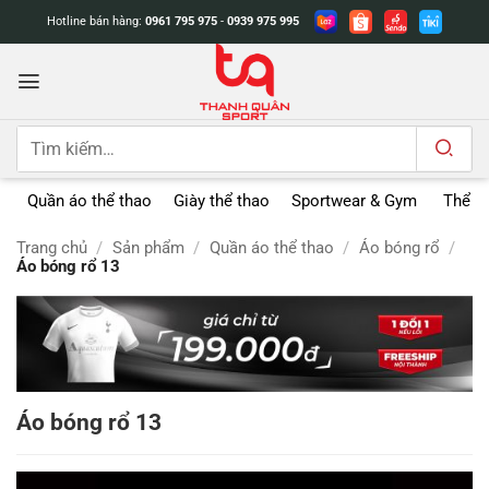
Bỏ
Hotline bán hàng:
0961 795 975
-
0939 975 995
qua
nội
dung
Tìm
kiếm:
Quần áo thể thao
Giày thể thao
Sportwear & Gym
Thể t
Trang chủ
/
Sản phẩm
/
Quần áo thể thao
/
Áo bóng rổ
/
Áo bóng rổ 13
Áo bóng rổ 13