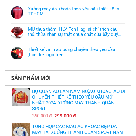
có
bình
Xưởng may áo khoác theo yêu cầu thiết kế tại
luận
TPHCM
ở
Tôi
Không
muốn
có
làm
bình
áo
MU thua thảm: HLV Ten Hag lại chỉ trích cầu
luận
thun
thủ, thừa nhận sự thật chua chát của bầy quỷ
ở
đồng
Xưởng
nhỏ
phục
Không
may
nhưng
có
áo
chưa
bình
khoác
Thiết kế và in áo bóng chuyền theo yêu cầu
có
luận
theo
mẫu
,thiết kế logo free
ở
yêu
thì
MU
cầu
Không
phải
thua
thiết
có
làm
thảm:
kế
bình
sao?
HLV
tại
luận
Ten
TPHCM
ở
Hag
SẢN PHẨM MỚI
Thiết
lại
kế
chỉ
và
trích
in
BỘ QUẦN ÁO LÂN NAM NỮ,ÁO KHOÁC ,ÁO DI
cầu
áo
thủ,
CHUYỂN THIẾT KẾ THEO YÊU CẦU MỚI
bóng
thừa
chuyền
nhận
NHẤT 2024 -XƯỞNG MAY THANH QUÂN
theo
sự
yêu
SPORT
thật
cầu
chua
,thiết
Giá
Giá
350.000
₫
299.000
₫
chát
kế
của
gốc
hiện
logo
bầy
free
TỔNG HỢP CÁC MẪU ÁO KHOÁC ĐẸP ĐÃ
là:
tại
quỷ
nhỏ
MAY TẠI XƯỞNG THANH QUÂN SPORT NĂM
350.000 ₫.
là: