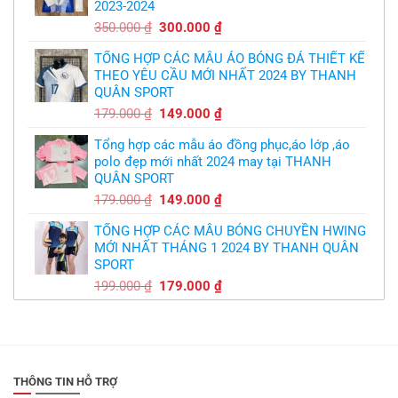
2023-2024
299.000 ₫.
Giá
Giá
350.000
₫
300.000
₫
gốc
hiện
TỔNG HỢP CÁC MẪU ÁO BÓNG ĐÁ THIẾT KẾ
là:
tại
THEO YÊU CẦU MỚI NHẤT 2024 BY THANH
350.000 ₫.
là:
QUÂN SPORT
300.000 ₫.
Giá
Giá
179.000
₫
149.000
₫
gốc
hiện
Tổng hợp các mẫu áo đồng phục,áo lớp ,áo
là:
tại
polo đẹp mới nhất 2024 may tại THANH
179.000 ₫.
là:
QUÂN SPORT
149.000 ₫.
Giá
Giá
179.000
₫
149.000
₫
gốc
hiện
TỔNG HỢP CÁC MẪU BÓNG CHUYỀN HWING
là:
tại
MỚI NHẤT THÁNG 1 2024 BY THANH QUÂN
179.000 ₫.
là:
SPORT
149.000 ₫.
Giá
Giá
199.000
₫
179.000
₫
gốc
hiện
là:
tại
199.000 ₫.
là:
179.000 ₫.
THÔNG TIN HỖ TRỢ