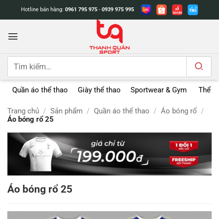
Bỏ
Hotline bán hàng:
0961 795 975
-
0939 975 995
qua
nội
dung
Tìm
kiếm:
Quần áo thể thao
Giày thể thao
Sportwear & Gym
Thể t
Trang chủ
/
Sản phẩm
/
Quần áo thể thao
/
Áo bóng rổ
/
Áo bóng rổ 25
Áo bóng rổ 25