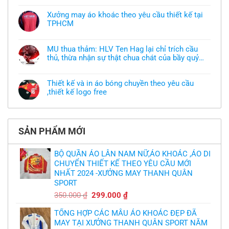
có
bình
Xưởng may áo khoác theo yêu cầu thiết kế tại
luận
TPHCM
ở
Tôi
Không
muốn
có
làm
bình
áo
MU thua thảm: HLV Ten Hag lại chỉ trích cầu
luận
thun
thủ, thừa nhận sự thật chua chát của bầy quỷ
ở
đồng
Xưởng
nhỏ
phục
Không
may
nhưng
có
áo
chưa
bình
khoác
Thiết kế và in áo bóng chuyền theo yêu cầu
có
luận
theo
mẫu
,thiết kế logo free
ở
yêu
thì
MU
cầu
Không
phải
thua
thiết
có
làm
thảm:
kế
bình
sao?
HLV
tại
luận
Ten
TPHCM
ở
Hag
SẢN PHẨM MỚI
Thiết
lại
kế
chỉ
và
trích
in
BỘ QUẦN ÁO LÂN NAM NỮ,ÁO KHOÁC ,ÁO DI
cầu
áo
thủ,
CHUYỂN THIẾT KẾ THEO YÊU CẦU MỚI
bóng
thừa
chuyền
nhận
NHẤT 2024 -XƯỞNG MAY THANH QUÂN
theo
sự
yêu
SPORT
thật
cầu
chua
,thiết
Giá
Giá
350.000
₫
299.000
₫
chát
kế
của
gốc
hiện
logo
bầy
free
TỔNG HỢP CÁC MẪU ÁO KHOÁC ĐẸP ĐÃ
là:
tại
quỷ
nhỏ
MAY TẠI XƯỞNG THANH QUÂN SPORT NĂM
350.000 ₫.
là: