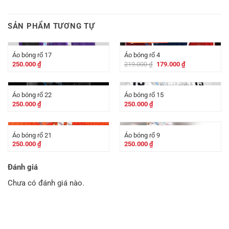
SẢN PHẨM TƯƠNG TỰ
-
40.000
₫
Áo bóng rổ 17
Áo bóng rổ 4
Giá
Giá
250.000
₫
219.000
₫
179.000
₫
gốc
hiện
là:
tại
219.000 ₫.
là:
179.000 ₫.
Áo bóng rổ 22
Áo bóng rổ 15
250.000
₫
250.000
₫
Áo bóng rổ 21
Áo bóng rổ 9
250.000
₫
250.000
₫
Đánh giá
Chưa có đánh giá nào.