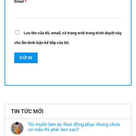
Email
*
Lưu tên của tôi, email, và trang web trong trình duyệt này
cho lần bình luận kế tiếp của tôi.
TIN TỨC MỚI
Tôi muốn làm áo thun đồng phục nhưng chưa
có mẫu thì phải làm sao?
Không