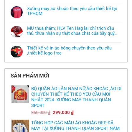
có
bình
Xưởng may áo khoác theo yêu cầu thiết kế tại
luận
TPHCM
ở
Tôi
Không
muốn
có
làm
bình
áo
MU thua thảm: HLV Ten Hag lại chỉ trích cầu
luận
thun
thủ, thừa nhận sự thật chua chát của bầy quỷ
ở
đồng
Xưởng
nhỏ
phục
Không
may
nhưng
có
áo
chưa
bình
khoác
Thiết kế và in áo bóng chuyền theo yêu cầu
có
luận
theo
mẫu
,thiết kế logo free
ở
yêu
thì
MU
cầu
Không
phải
thua
thiết
có
làm
thảm:
kế
bình
sao?
HLV
tại
luận
Ten
TPHCM
ở
Hag
SẢN PHẨM MỚI
Thiết
lại
kế
chỉ
và
trích
in
BỘ QUẦN ÁO LÂN NAM NỮ,ÁO KHOÁC ,ÁO DI
cầu
áo
thủ,
CHUYỂN THIẾT KẾ THEO YÊU CẦU MỚI
bóng
thừa
chuyền
nhận
NHẤT 2024 -XƯỞNG MAY THANH QUÂN
theo
sự
yêu
SPORT
thật
cầu
chua
,thiết
Giá
Giá
350.000
₫
299.000
₫
chát
kế
của
gốc
hiện
logo
bầy
free
TỔNG HỢP CÁC MẪU ÁO KHOÁC ĐẸP ĐÃ
là:
tại
quỷ
nhỏ
MAY TẠI XƯỞNG THANH QUÂN SPORT NĂM
350.000 ₫.
là: