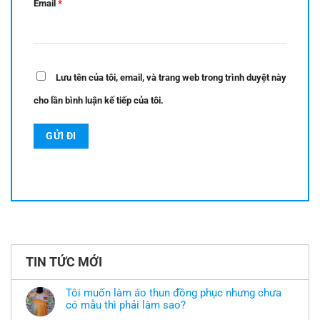
Email
*
Lưu tên của tôi, email, và trang web trong trình duyệt này
cho lần bình luận kế tiếp của tôi.
TIN TỨC MỚI
Tôi muốn làm áo thun đồng phục nhưng chưa
có mẫu thì phải làm sao?
Không