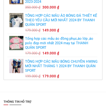
2023-2024
299.000 ₫.
Giá
Giá
350.000
₫
300.000
₫
gốc
hiện
TỔNG HỢP CÁC MẪU ÁO BÓNG ĐÁ THIẾT KẾ
là:
tại
THEO YÊU CẦU MỚI NHẤT 2024 BY THANH
350.000 ₫.
là:
QUÂN SPORT
300.000 ₫.
Giá
Giá
179.000
₫
149.000
₫
gốc
hiện
Tổng hợp các mẫu áo đồng phục,áo lớp ,áo
là:
tại
polo đẹp mới nhất 2024 may tại THANH
179.000 ₫.
là:
QUÂN SPORT
149.000 ₫.
Giá
Giá
179.000
₫
149.000
₫
gốc
hiện
TỔNG HỢP CÁC MẪU BÓNG CHUYỀN HWING
là:
tại
MỚI NHẤT THÁNG 1 2024 BY THANH QUÂN
179.000 ₫.
là:
SPORT
149.000 ₫.
Giá
Giá
199.000
₫
179.000
₫
gốc
hiện
là:
tại
199.000 ₫.
là:
179.000 ₫.
THÔNG TIN HỖ TRỢ