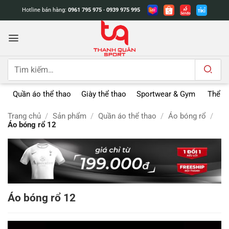
Bỏ
Hotline bán hàng:
0961 795 975
-
0939 975 995
qua
nội
dung
Tìm
kiếm:
Quần áo thể thao
Giày thể thao
Sportwear & Gym
Thể t
Trang chủ
/
Sản phẩm
/
Quần áo thể thao
/
Áo bóng rổ
/
Áo bóng rổ 12
Áo bóng rổ 12