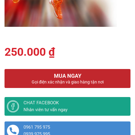
250.000
₫
MUA NGAY
Gọi điện xác nhận và giao hàng tận nơi
CHAT FACEBOOK
Nhân viên tư vấn ngay
0961 795 975
0939 975 995