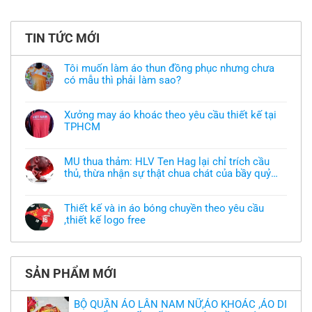
TIN TỨC MỚI
Tôi muốn làm áo thun đồng phục nhưng chưa
có mẫu thì phải làm sao?
Không
có
bình
Xưởng may áo khoác theo yêu cầu thiết kế tại
luận
TPHCM
ở
Tôi
Không
muốn
có
làm
bình
áo
MU thua thảm: HLV Ten Hag lại chỉ trích cầu
luận
thun
thủ, thừa nhận sự thật chua chát của bầy quỷ
ở
đồng
Xưởng
nhỏ
phục
Không
may
nhưng
có
áo
chưa
bình
khoác
Thiết kế và in áo bóng chuyền theo yêu cầu
có
luận
theo
mẫu
,thiết kế logo free
ở
yêu
thì
MU
cầu
Không
phải
thua
thiết
có
làm
thảm:
kế
bình
sao?
HLV
tại
luận
Ten
TPHCM
ở
Hag
SẢN PHẨM MỚI
Thiết
lại
kế
chỉ
và
trích
in
BỘ QUẦN ÁO LÂN NAM NỮ,ÁO KHOÁC ,ÁO DI
cầu
áo
thủ,