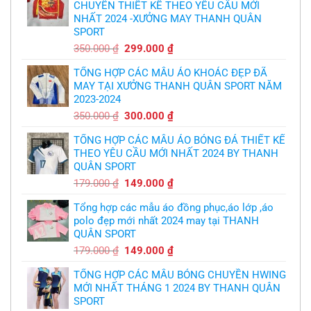
CHUYỂN THIẾT KẾ THEO YÊU CẦU MỚI
bóng
thừa
chuyền
nhận
NHẤT 2024 -XƯỞNG MAY THANH QUÂN
theo
sự
yêu
SPORT
thật
cầu
chua
,thiết
Giá
Giá
350.000
₫
299.000
₫
chát
kế
của
gốc
hiện
logo
bầy
free
TỔNG HỢP CÁC MẪU ÁO KHOÁC ĐẸP ĐÃ
là:
tại
quỷ
nhỏ
MAY TẠI XƯỞNG THANH QUÂN SPORT NĂM
350.000 ₫.
là:
2023-2024
299.000 ₫.
Giá
Giá
350.000
₫
300.000
₫
gốc
hiện
TỔNG HỢP CÁC MẪU ÁO BÓNG ĐÁ THIẾT KẾ
là:
tại
THEO YÊU CẦU MỚI NHẤT 2024 BY THANH
350.000 ₫.
là:
QUÂN SPORT
300.000 ₫.
Giá
Giá
179.000
₫
149.000
₫
gốc
hiện
Tổng hợp các mẫu áo đồng phục,áo lớp ,áo
là:
tại
polo đẹp mới nhất 2024 may tại THANH
179.000 ₫.
là:
QUÂN SPORT
149.000 ₫.
Giá
Giá
179.000
₫
149.000
₫
gốc
hiện
TỔNG HỢP CÁC MẪU BÓNG CHUYỀN HWING
là:
tại
MỚI NHẤT THÁNG 1 2024 BY THANH QUÂN
179.000 ₫.
là:
SPORT
149.000 ₫.