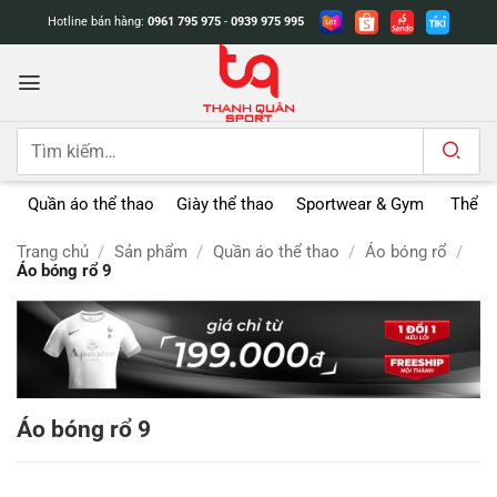
Bỏ
Hotline bán hàng:
0961 795 975
-
0939 975 995
qua
nội
dung
Tìm
kiếm:
Quần áo thể thao
Giày thể thao
Sportwear & Gym
Thể t
Trang chủ
/
Sản phẩm
/
Quần áo thể thao
/
Áo bóng rổ
/
Áo bóng rổ 9
Áo bóng rổ 9