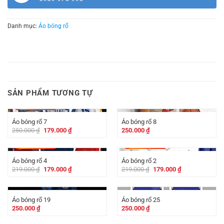
Danh mục:
Áo bóng rổ
SẢN PHẨM TƯƠNG TỰ
-
71.000
₫
Áo bóng rổ 7
Áo bóng rổ 8
Giá
Giá
250.000
₫
179.000
₫
250.000
₫
gốc
hiện
là:
tại
-
40.000
₫
-
40.000
₫
250.000 ₫.
là:
179.000 ₫.
Áo bóng rổ 4
Áo bóng rổ 2
Giá
Giá
Giá
Giá
219.000
₫
179.000
₫
219.000
₫
179.000
₫
gốc
hiện
gốc
hiện
là:
tại
là:
tại
219.000 ₫.
là:
219.000 ₫.
là:
179.000 ₫.
179.000 ₫.
Áo bóng rổ 19
Áo bóng rổ 25
250.000
₫
250.000
₫