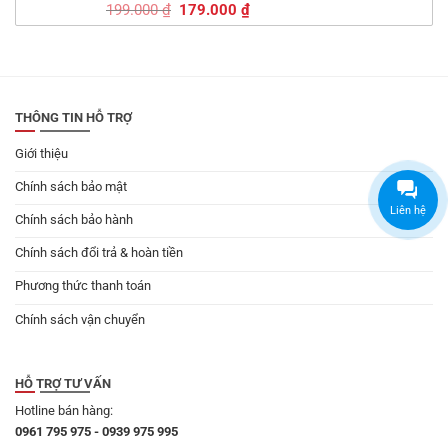
Giá
Giá
199.000
₫
179.000
₫
gốc
hiện
là:
tại
199.000 ₫.
là:
179.000 ₫.
THÔNG TIN HỖ TRỢ
Giới thiệu
Chính sách bảo mật
Liên hệ
Chính sách bảo hành
Chính sách đổi trả & hoàn tiền
Phương thức thanh toán
Chính sách vận chuyển
HỖ TRỢ TƯ VẤN
Hotline bán hàng:
0961 795 975 - 0939 975 995