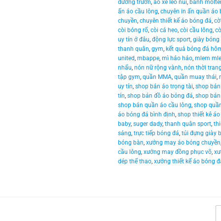
đường trườn
,
áo xe leo núi
,
banh molte
ấn áo cầu lông
,
chuyên in ấn quần áo
chuyền
,
chuyên thiết kế áo bóng đá
,
cờ
còi bóng rổ
,
còi cá heo
,
còi cầu lông
,
cò
uy tín ở đâu
,
động lực sport
,
giày bóng
thanh quân
,
gym
,
kết quả bóng đá hô
united
,
mbappe
,
mì hảo hảo
,
mlem ml
nhẩu
,
nón nữ rộng vành
,
nón thời tran
tập gym
,
quần MMA
,
quần muay thái
,
uy tín
,
shop bán áo trọng tài
,
shop bán 
tín
,
shop bán đồ áo bóng đá
,
shop bán 
shop bán quần áo cầu lông
,
shop quần
áo bóng đá bình định
,
shop thiết kê á
baby
,
suger dady
,
thanh quân sport
,
th
sảng
,
trực tiếp bóng đá
,
túi đựng giày 
bóng bàn
,
xưởng may áo bóng chuyền
cầu lông
,
xưởng may đồng phục võ
,
xư
dép thể thao
,
xưởng thiết kế áo bóng đ