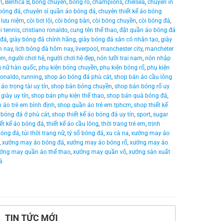
n
,
Benfica B
,
bóng chuyền
,
bóng rổ
,
champions
,
chelsea
,
chuyên in
 bóng đá
,
chuyên sỉ quần áo bóng đá
,
chuyên thiết kế áo bóng
 lưu niệm
,
còi bơi lội
,
còi bóng bàn
,
còi bóng chuyền
,
còi bóng đá
,
i tennis
,
cristiano ronaldo
,
cung tên thể thao
,
đặt quần áo bóng đá
 đá
,
giày bóng đá chính hãng
,
giày bóng đá sân cỏ nhân tạo
,
giày
m nay
,
lịch bóng đá hôm nay
,
liverpool
,
manchester city
,
mancheter
em
,
người chơi hệ
,
người chơi hệ đẹp
,
nón lưỡi trai nam
,
nón nhập
g nữ hàn quốc
,
phụ kiện bóng chuyền
,
phụ kiện bóng rổ
,
phụ kiện
ronaldo
,
running
,
shop áo bóng đá phù cát
,
shop bán áo cầu lông
áo trọng tài uy tín
,
shop bán bóng chuyền
,
shop bán bóng rổ uy
giày uy tín
,
shop bán phụ kiện thể thao
,
shop bán quả bóng đá
,
 áo trẻ em bình định
,
shop quần áo trẻ em tphcm
,
shop thiết kế
o bóng đá ở phù cát
,
shop thiết kế áo bóng đá uy tín
,
sport
,
sugar
iết kế áo bóng đá
,
thiết kế áo cầu lông
,
thời trang trẻ em
,
trịnh
bóng đá
,
túi thời trang nữ
,
tỷ số bóng đá
,
xu cà na
,
xưởng may áo
,
xưởng may áo bóng đá
,
xưởng may áo bóng rổ
,
xưởng may áo
ởng may quần áo thể thao
,
xưởng may quần võ
,
xưởng sản xuất
á
TIN TỨC MỚI