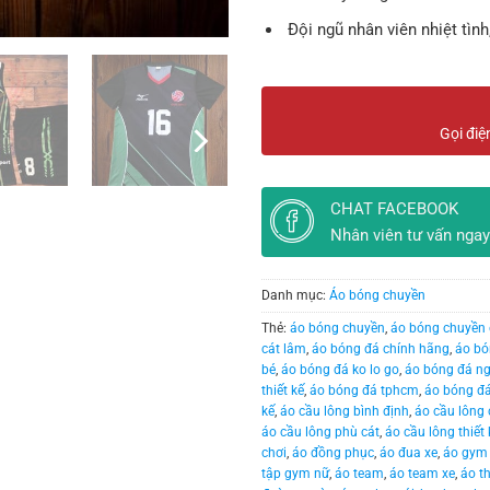
Đội ngũ nhân viên nhiệt tình
Gọi điệ
CHAT FACEBOOK
Nhân viên tư vấn ngay
Danh mục:
Áo bóng chuyền
Thẻ:
áo bóng chuyền
,
áo bóng chuyền 
cát lâm
,
áo bóng đá chính hãng
,
áo bó
bé
,
áo bóng đá ko lo go
,
áo bóng đá ng
thiết kế
,
áo bóng đá tphcm
,
áo bóng đá
kế
,
áo cầu lông bình định
,
áo cầu lông 
áo cầu lông phù cát
,
áo cầu lông thiết 
chơi
,
áo đồng phục
,
áo đua xe
,
áo gym
tập gym nữ
,
áo team
,
áo team xe
,
áo t