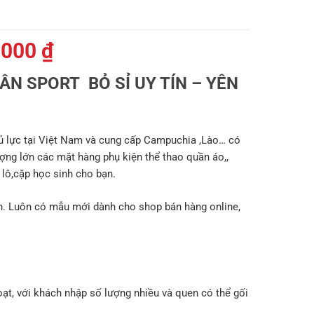
Giá
.000
₫
hiện
N SPORT BỎ SỈ UY TÍN – YÊN
tại
000 ₫.
là:
179.000 ₫.
 lực tại Việt Nam và cung cấp Campuchia ,Lào… có
ợng lớn các mặt hàng phụ kiện thể thao quần áo,,
ba lô,cặp học sinh cho bạn.
. Luôn có mẫu mới dành cho shop bán hàng online,
oạt, với khách nhập số lượng nhiều và quen có thể gối