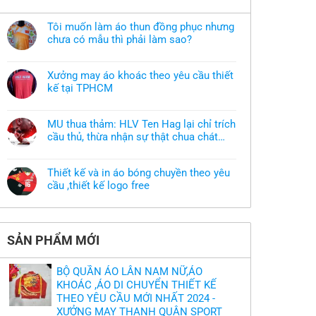
Tôi muốn làm áo thun đồng phục nhưng
chưa có mẫu thì phải làm sao?
Không
có
bình
Xưởng may áo khoác theo yêu cầu thiết
luận
ở
kế tại TPHCM
Tôi
Không
muốn
có
làm
bình
áo
MU thua thảm: HLV Ten Hag lại chỉ trích
luận
thun
ở
cầu thủ, thừa nhận sự thật chua chát
đồng
Xưởng
phục
của bầy quỷ nhỏ
Không
may
nhưng
có
áo
chưa
bình
khoác
có
Thiết kế và in áo bóng chuyền theo yêu
luận
theo
mẫu
ở
cầu ,thiết kế logo free
yêu
thì
MU
cầu
phải
Không
thua
thiết
làm
có
thảm:
kế
sao?
bình
HLV
tại
luận
Ten
TPHCM
ở
Hag
SẢN PHẨM MỚI
Thiết
lại
kế
chỉ
và
trích
in
cầu
BỘ QUẦN ÁO LÂN NAM NỮ,ÁO
áo
thủ,
bóng
KHOÁC ,ÁO DI CHUYỂN THIẾT KẾ
thừa
chuyền
nhận
THEO YÊU CẦU MỚI NHẤT 2024 -
theo
sự
yêu
XƯỞNG MAY THANH QUÂN SPORT
thật