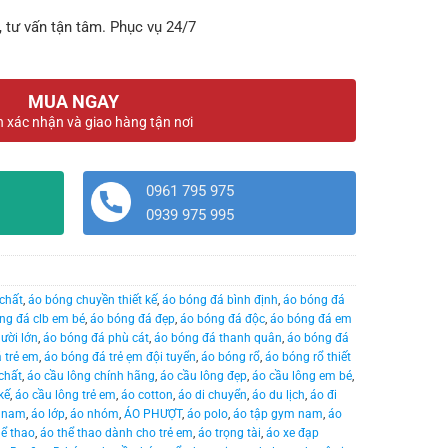
, tư vấn tận tâm. Phục vụ 24/7
MUA NGAY
n xác nhận và giao hàng tận nơi
0961 795 975
0939 975 995
chất
,
áo bóng chuyền thiết kế
,
áo bóng đá bình định
,
áo bóng đá
ng đá clb em bé
,
áo bóng đá đẹp
,
áo bóng đá độc
,
áo bóng đá em
ười lớn
,
áo bóng đá phù cát
,
áo bóng đá thanh quân
,
áo bóng đá
 trẻ em
,
áo bóng đá trẻ ẹm đội tuyển
,
áo bóng rổ
,
áo bóng rổ thiết
chất
,
áo cầu lông chính hãng
,
áo cầu lông đẹp
,
áo cầu lông em bé
,
kế
,
áo cầu lông trẻ em
,
áo cotton
,
áo di chuyển
,
áo du lịch
,
áo đi
 nam
,
áo lớp
,
áo nhóm
,
ÁO PHƯỢT
,
áo polo
,
áo tập gym nam
,
áo
hể thao
,
áo thể thao dành cho trẻ em
,
áo trọng tài
,
áo xe đạp