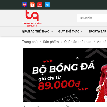
Bỏ
qua
nội
Tìm
dung
kiếm:
QUẦN ÁO THỂ THAO
GIÀY THỂ THAO
SPORTWEAR
Trang chủ
/
Sản phẩm
/
Quần áo thể thao
/
Áo bó