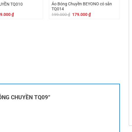
159.000 ₫.
179.000 ₫.
Áo Bóng Chuyền BEYONO có sẵn
UYỀN TQ010
TQ014
á
Giá
Giá
Giá
9.000
₫
199.000
₫
179.000
₫
c
hiện
gốc
hiện
tại
là:
tại
9.000 ₫.
là:
199.000 ₫.
là:
179.000 ₫.
179.000 ₫.
O BÓNG CHUYỀN TQ09”