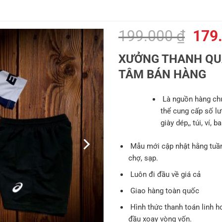
Giá
199.000
₫
179
gốc
XƯỞNG THANH QUÂ
là:
TÂM BÁN HÀNG
199.
Là nguồn hàng chủ
thể cung cấp số lư
giày dép,, túi, ví, 
Mẫu mới cập nhật hằng tuần
chợ, sạp.
Luôn đi đầu về giá cả
Giao hàng toàn quốc
Hình thức thanh toán linh h
đầu xoay vòng vốn.