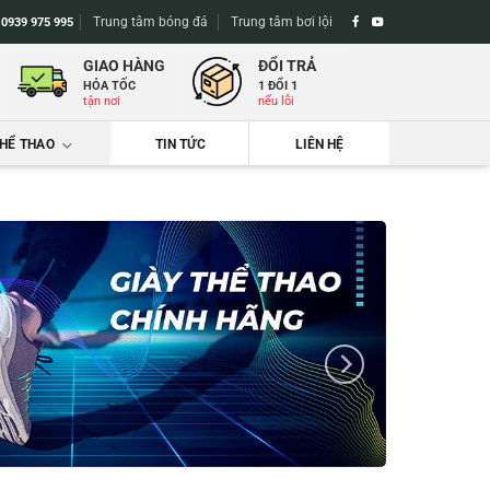
Trung tâm bóng đá
Trung tâm bơi lội
-
0939 975 995
GIAO HÀNG
ĐỔI TRẢ
HỎA TỐC
1 ĐỔI 1
tận nơi
nếu lỗi
THỂ THAO
TIN TỨC
LIÊN HỆ