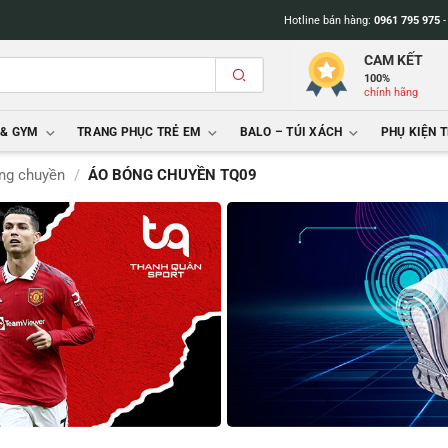
Hotline bán hàng:
0961 795 975
CAM KẾT
100%
chính hãng
 & GYM
TRANG PHỤC TRẺ EM
BALO – TÚI XÁCH
PHỤ KIỆN 
ng chuyền
/
ÁO BÓNG CHUYỀN TQ09