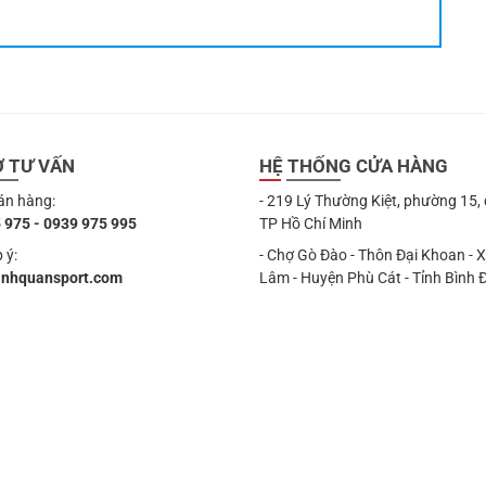
Ợ TƯ VẤN
HỆ THỐNG CỬA HÀNG
án hàng:
- 219 Lý Thường Kiệt, phường 15,
 975 - 0939 975 995
TP Hồ Chí Minh
 ý:
- Chợ Gò Đào - Thôn Đại Khoan - 
anhquansport.com
Lâm - Huyện Phù Cát - Tỉnh Bình 