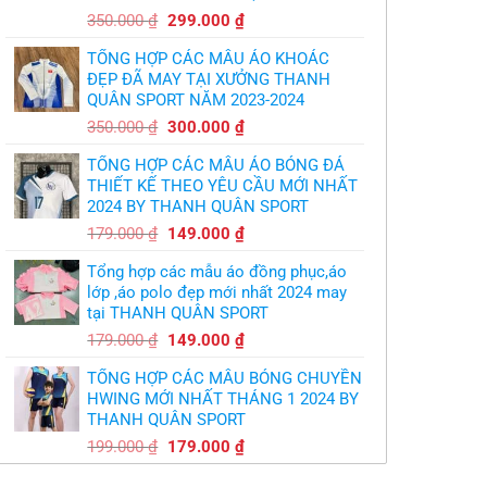
cầu
chua
,thiết
Giá
Giá
chát
350.000
₫
299.000
₫
kế
của
gốc
hiện
logo
bầy
free
TỔNG HỢP CÁC MẪU ÁO KHOÁC
quỷ
là:
tại
nhỏ
ĐẸP ĐÃ MAY TẠI XƯỞNG THANH
350.000 ₫.
là:
QUÂN SPORT NĂM 2023-2024
299.000 ₫.
Giá
Giá
350.000
₫
300.000
₫
gốc
hiện
TỔNG HỢP CÁC MẪU ÁO BÓNG ĐÁ
là:
tại
THIẾT KẾ THEO YÊU CẦU MỚI NHẤT
350.000 ₫.
là:
2024 BY THANH QUÂN SPORT
300.000 ₫.
Giá
Giá
179.000
₫
149.000
₫
gốc
hiện
Tổng hợp các mẫu áo đồng phục,áo
là:
tại
lớp ,áo polo đẹp mới nhất 2024 may
179.000 ₫.
là:
tại THANH QUÂN SPORT
149.000 ₫.
Giá
Giá
179.000
₫
149.000
₫
gốc
hiện
TỔNG HỢP CÁC MẪU BÓNG CHUYỀN
là:
tại
HWING MỚI NHẤT THÁNG 1 2024 BY
179.000 ₫.
là:
THANH QUÂN SPORT
149.000 ₫.
Giá
Giá
199.000
₫
179.000
₫
gốc
hiện