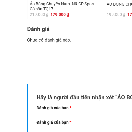
179.000 ₫.
Áo Bóng Chuyền Nam- Nữ CP Sport
ÁO BÓNG CH
Có sẵn TQ17
Giá
Giá
Gi
219.000
₫
179.000
₫
199.000
₫
17
gốc
hiện
gố
là:
tại
là:
219.000 ₫.
là:
19
Đánh giá
179.000 ₫.
Chưa có đánh giá nào.
Hãy là người đầu tiên nhận xét “Á
Đánh giá của bạn
*
Đánh giá của bạn
*