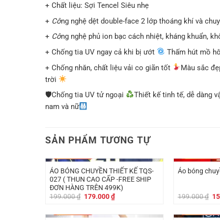
+ Chất liệu: Sợi Tencel Siêu nhẹ
+
Cô
ng nghệ dệt double-face 2 lớp thoáng khí và chuy
+
Cô
ng nghệ phủ ion bạc cách nhiệt, kháng khuẩn, kh
+ Chống tia UV ngay cả khi bị ướt
Thấm hút mồ hôi
+ Chống nhăn, chất liệu vải co giãn tốt
Màu sắc đẹp
trời
🛡Chống tia UV tử ngoại
Thiết kế tinh tế, dễ dàng
nam và nữ
SẢN PHẨM TƯƠNG TỰ
-
20.000
₫
-
40.000
₫
ÁO BÓNG CHUYỀN THIẾT KẾ TQS-
Áo bóng chuy
027 ( THUN CAO CẤP -FREE SHIP
ĐƠN HÀNG TRÊN 499K)
Giá
Giá
Gi
199.000
₫
179.000
₫
199.000
₫
15
gốc
hiện
gố
là:
tại
là:
-
40.000
₫
-
20.000
₫
199.000 ₫.
là:
19