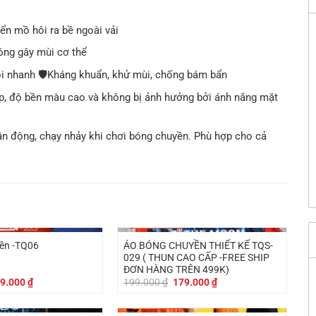
ển mồ hôi ra bề ngoài vải
ông gây mùi cơ thể
 nhanh 🛡Kháng khuẩn, khử mùi, chống bám bẩn
, độ bền màu cao và không bị ảnh hưởng bởi ánh nắng mặt
 vận động, chạy nhảy khi chơi bóng chuyền. Phù hợp cho cả
-
20.000
₫
ÁO BÓNG CHUYỀN THIẾT KẾ TQS-
ền -TQ06
029 ( THUN CAO CẤP -FREE SHIP
ĐƠN HÀNG TRÊN 499K)
á
Giá
Giá
Giá
9.000
₫
199.000
₫
179.000
₫
c
hiện
gốc
hiện
tại
là:
tại
-
20.000
₫
9.000 ₫.
là:
199.000 ₫.
là: