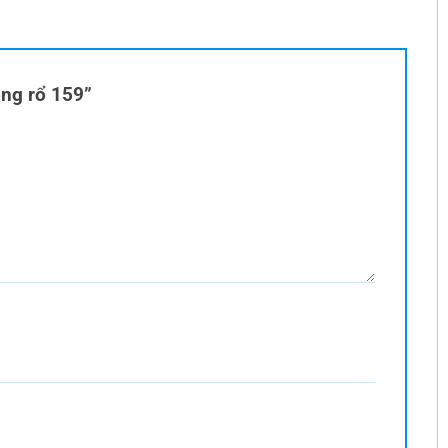
óng rổ 159”