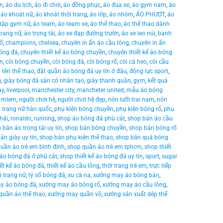
ển
,
áo du lịch
,
áo đi chơi
,
áo đồng phục
,
áo đua xe
,
áo gym nam
,
áo
,
áo khoát nữ
,
áo khoát thời trang
,
áo lớp
,
áo nhóm
,
ÁO PHƯỢT
,
áo
 tập gym nữ
,
áo team
,
áo team xe
,
áo thể thao
,
áo thể thao dành
trang nữ
,
áo trọng tài
,
áo xe đạp đường trườn
,
áo xe leo núi
,
banh
ổ
,
champions
,
chelsea
,
chuyên in ấn áo cầu lông
,
chuyên in ấn
bóng đá
,
chuyên thiết kế áo bóng chuyền
,
chuyên thiết kế áo bóng
àn
,
còi bóng chuyền
,
còi bóng đá
,
còi bóng rổ
,
còi cá heo
,
còi cầu
 tên thể thao
,
đặt quần áo bóng đá uy tín ở đâu
,
động lực sport
,
g
,
giày bóng đá sân cỏ nhân tạo
,
giày thanh quân
,
gym
,
kết quả
ay
,
liverpool
,
manchester city
,
mancheter united
,
mẫu áo bóng
 mlem
,
người chơi hệ
,
người chơi hệ đẹp
,
nón lưỡi trai nam
,
nón
i trang nữ hàn quốc
,
phụ kiện bóng chuyền
,
phụ kiện bóng rổ
,
phụ
hái
,
ronaldo
,
running
,
shop áo bóng đá phù cát
,
shop bán áo cầu
 bán áo trọng tài uy tín
,
shop bán bóng chuyền
,
shop bán bóng rổ
án giày uy tín
,
shop bán phụ kiện thể thao
,
shop bán quả bóng
uần áo trẻ em bình định
,
shop quần áo trẻ em tphcm
,
shop thiết
 áo bóng đá ở phù cát
,
shop thiết kế áo bóng đá uy tín
,
sport
,
sugar
iết kế áo bóng đá
,
thiết kế áo cầu lông
,
thời trang trẻ em
,
trực tiếp
ời trang nữ
,
tỷ số bóng đá
,
xu cà na
,
xưởng may áo bóng bàn
,
y áo bóng đá
,
xưởng may áo bóng rổ
,
xưởng may áo cầu lông
,
quần áo thể thao
,
xưởng may quần võ
,
xưởng sản xuất dép thể