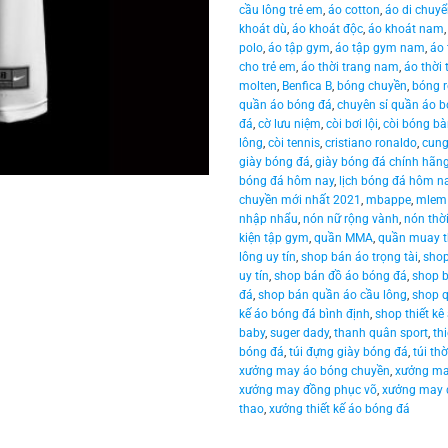
cầu lông trẻ em
,
áo cotton
,
áo di chuy
khoát dù
,
áo khoát độc
,
áo khoát nam
polo
,
áo tập gym
,
áo tập gym nam
,
áo
cho trẻ em
,
áo thời trang nam
,
áo thời 
molten
,
Benfica B
,
bóng chuyền
,
bóng r
quần áo bóng đá
,
chuyên sỉ quần áo 
đá
,
cờ lưu niệm
,
còi bơi lội
,
còi bóng b
lông
,
còi tennis
,
cristiano ronaldo
,
cung
giày bóng đá
,
giày bóng đá chính hãn
bóng đá hôm nay
,
lịch bóng đá hôm n
chuyền mới nhất 2021
,
mbappe
,
mlem
nhập nhẩu
,
nón nữ rộng vành
,
nón thờ
kiện tập gym
,
quần MMA
,
quần muay t
lông uy tín
,
shop bán áo trọng tài
,
shop
uy tín
,
shop bán đồ áo bóng đá
,
shop b
đá
,
shop bán quần áo cầu lông
,
shop q
kế áo bóng đá bình định
,
shop thiết kê
baby
,
suger dady
,
thanh quân sport
,
th
bóng đá
,
túi đựng giày bóng đá
,
túi th
xưởng may áo bóng chuyền
,
xưởng ma
xưởng may đồng phục võ
,
xưởng may 
thao
,
xưởng thiết kế áo bóng đá