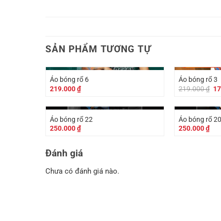
SẢN PHẨM TƯƠNG TỰ
-
40.000
₫
Áo bóng rổ 6
Áo bóng rổ 3
Gi
219.000
₫
219.000
₫
17
gố
là:
21
Áo bóng rổ 22
Áo bóng rổ 2
250.000
₫
250.000
₫
Đánh giá
Chưa có đánh giá nào.