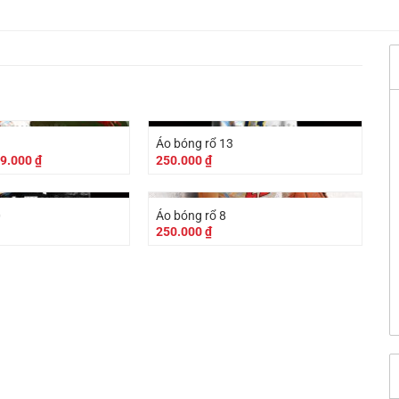
Áo bóng rổ 13
á
Giá
9.000
₫
250.000
₫
c
hiện
tại
9.000 ₫.
là:
179.000 ₫.
0
Áo bóng rổ 8
250.000
₫