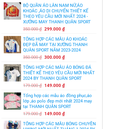
trích
in
cầu
BỘ QUẦN ÁO LÂN NAM NỮ,ÁO
áo
thủ,
bóng
KHOÁC ,ÁO DI CHUYỂN THIẾT KẾ
thừa
chuyền
nhận
THEO YÊU CẦU MỚI NHẤT 2024 -
theo
sự
yêu
XƯỞNG MAY THANH QUÂN SPORT
thật
cầu
chua
,thiết
Giá
Giá
chát
350.000
₫
299.000
₫
kế
của
gốc
hiện
logo
bầy
free
TỔNG HỢP CÁC MẪU ÁO KHOÁC
quỷ
là:
tại
nhỏ
ĐẸP ĐÃ MAY TẠI XƯỞNG THANH
350.000 ₫.
là:
QUÂN SPORT NĂM 2023-2024
299.000 ₫.
Giá
Giá
350.000
₫
300.000
₫
gốc
hiện
TỔNG HỢP CÁC MẪU ÁO BÓNG ĐÁ
là:
tại
THIẾT KẾ THEO YÊU CẦU MỚI NHẤT
350.000 ₫.
là:
2024 BY THANH QUÂN SPORT
300.000 ₫.
Giá
Giá
179.000
₫
149.000
₫
gốc
hiện
Tổng hợp các mẫu áo đồng phục,áo
là:
tại
lớp ,áo polo đẹp mới nhất 2024 may
179.000 ₫.
là:
tại THANH QUÂN SPORT
149.000 ₫.
Giá
Giá
179.000
₫
149.000
₫
gốc
hiện
TỔNG HỢP CÁC MẪU BÓNG CHUYỀN
là:
tại