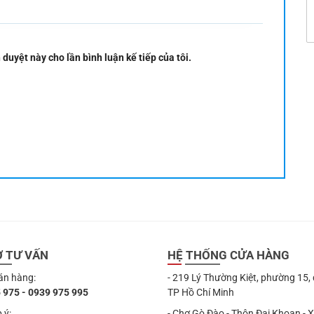
 duyệt này cho lần bình luận kế tiếp của tôi.
Ợ TƯ VẤN
HỆ THỐNG CỬA HÀNG
án hàng:
- 219 Lý Thường Kiệt, phường 15,
 975 - 0939 975 995
TP Hồ Chí Minh
 ý:
- Chợ Gò Đào - Thôn Đại Khoan - 