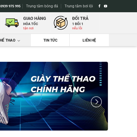
Trung tâm bóng đá
Trung tâm bơi lội
-
0939 975 995
GIAO HÀNG
ĐỔI TRẢ
HỎA TỐC
1 ĐỔI 1
tận nơi
nếu lỗi
THỂ THAO
TIN TỨC
LIÊN HỆ