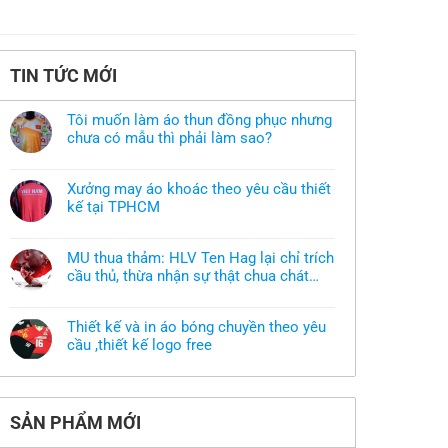
TIN TỨC MỚI
Tôi muốn làm áo thun đồng phục nhưng
chưa có mẫu thì phải làm sao?
Không
có
bình
Xưởng may áo khoác theo yêu cầu thiết
luận
ở
kế tại TPHCM
Tôi
Không
muốn
có
làm
bình
áo
MU thua thảm: HLV Ten Hag lại chỉ trích
luận
thun
ở
cầu thủ, thừa nhận sự thật chua chát
đồng
Xưởng
phục
của bầy quỷ nhỏ
Không
may
nhưng
có
áo
chưa
bình
khoác
có
Thiết kế và in áo bóng chuyền theo yêu
luận
theo
mẫu
ở
cầu ,thiết kế logo free
yêu
thì
MU
cầu
phải
Không
thua
thiết
làm
có
thảm:
kế
sao?
bình
HLV
tại
luận
Ten
TPHCM
ở
Hag
SẢN PHẨM MỚI
Thiết
lại
kế
chỉ
và