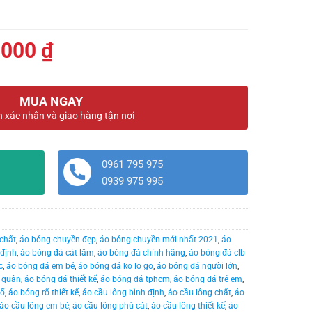
Giá
.000
₫
hiện
tại
MUA NGAY
000 ₫.
là:
n xác nhận và giao hàng tận nơi
189.000 ₫.
0961 795 975
0939 975 995
chất
,
áo bóng chuyền đẹp
,
áo bóng chuyền mới nhất 2021
,
áo
 định
,
áo bóng đá cát lâm
,
áo bóng đá chính hãng
,
áo bóng đá clb
c
,
áo bóng đá em bé
,
áo bóng đá ko lo go
,
áo bóng đá người lớn
,
 quân
,
áo bóng đá thiết kế
,
áo bóng đá tphcm
,
áo bóng đá trẻ em
,
rổ
,
áo bóng rổ thiết kế
,
áo cầu lông bình định
,
áo cầu lông chất
,
áo
áo cầu lông em bé
,
áo cầu lông phù cát
,
áo cầu lông thiết kế
,
áo