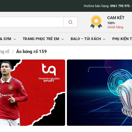
Hotline bán hàng:
0961 795 975
CAM KẾT
100%
chính hãng
 & GYM
TRANG PHỤC TRẺ EM
BALO – TÚI XÁCH
PHỤ KIỆN 
ng rổ
/
Áo bóng rổ 159