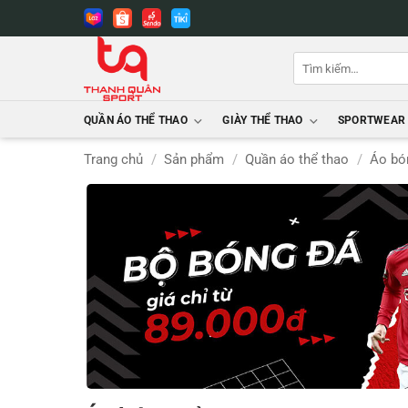
Bỏ
qua
nội
Tìm
dung
kiếm:
QUẦN ÁO THỂ THAO
GIÀY THỂ THAO
SPORTWEAR
Trang chủ
/
Sản phẩm
/
Quần áo thể thao
/
Áo bó