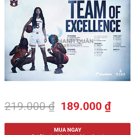
Giá
Giá
219.000
₫
189.000
₫
gốc
hiện
là:
tại
MUA NGAY