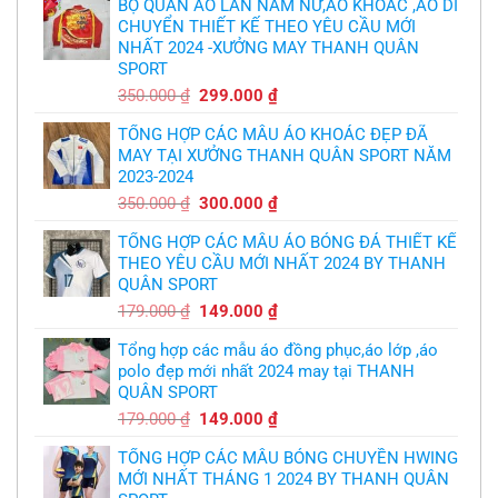
BỘ QUẦN ÁO LÂN NAM NỮ,ÁO KHOÁC ,ÁO DI
cầu
áo
thủ,
CHUYỂN THIẾT KẾ THEO YÊU CẦU MỚI
bóng
thừa
chuyền
nhận
NHẤT 2024 -XƯỞNG MAY THANH QUÂN
theo
sự
yêu
SPORT
thật
cầu
chua
,thiết
Giá
Giá
350.000
₫
299.000
₫
chát
kế
của
gốc
hiện
logo
bầy
free
TỔNG HỢP CÁC MẪU ÁO KHOÁC ĐẸP ĐÃ
là:
tại
quỷ
nhỏ
MAY TẠI XƯỞNG THANH QUÂN SPORT NĂM
350.000 ₫.
là:
2023-2024
299.000 ₫.
Giá
Giá
350.000
₫
300.000
₫
gốc
hiện
TỔNG HỢP CÁC MẪU ÁO BÓNG ĐÁ THIẾT KẾ
là:
tại
THEO YÊU CẦU MỚI NHẤT 2024 BY THANH
350.000 ₫.
là:
QUÂN SPORT
300.000 ₫.
Giá
Giá
179.000
₫
149.000
₫
gốc
hiện
Tổng hợp các mẫu áo đồng phục,áo lớp ,áo
là:
tại
polo đẹp mới nhất 2024 may tại THANH
179.000 ₫.
là:
QUÂN SPORT
149.000 ₫.
Giá
Giá
179.000
₫
149.000
₫
gốc
hiện
TỔNG HỢP CÁC MẪU BÓNG CHUYỀN HWING
là:
tại
MỚI NHẤT THÁNG 1 2024 BY THANH QUÂN
179.000 ₫.
là: