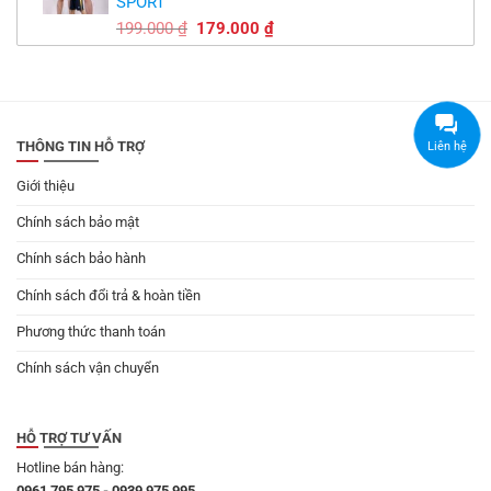
SPORT
149.000 ₫.
Giá
Giá
199.000
₫
179.000
₫
gốc
hiện
là:
tại
199.000 ₫.
là:
179.000 ₫.
THÔNG TIN HỖ TRỢ
Liên hệ
Giới thiệu
Chính sách bảo mật
Chính sách bảo hành
Chính sách đổi trả & hoàn tiền
Phương thức thanh toán
Chính sách vận chuyển
HỖ TRỢ TƯ VẤN
Hotline bán hàng:
0961 795 975 - 0939 975 995