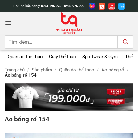
Bỏ
Hotline bán hàng:
0961 795 975
-
0939 975 995
qua
nội
dung
Tìm
kiếm:
Quần áo thể thao
Giày thể thao
Sportwear & Gym
Thể t
Trang chủ
/
Sản phẩm
/
Quần áo thể thao
/
Áo bóng rổ
/
Áo bóng rổ 154
Áo bóng rổ 154