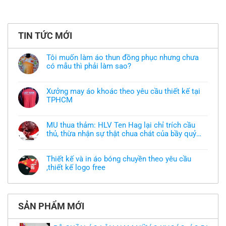
TIN TỨC MỚI
Tôi muốn làm áo thun đồng phục nhưng chưa
có mẫu thì phải làm sao?
Không
có
bình
Xưởng may áo khoác theo yêu cầu thiết kế tại
luận
TPHCM
ở
Tôi
Không
muốn
có
làm
bình
áo
MU thua thảm: HLV Ten Hag lại chỉ trích cầu
luận
thun
thủ, thừa nhận sự thật chua chát của bầy quỷ
ở
đồng
Xưởng
nhỏ
phục
Không
may
nhưng
có
áo
chưa
bình
khoác
Thiết kế và in áo bóng chuyền theo yêu cầu
có
luận
theo
mẫu
,thiết kế logo free
ở
yêu
thì
MU
cầu
Không
phải
thua
thiết
có
làm
thảm:
kế
bình
sao?
HLV
tại
luận
Ten
TPHCM
ở
Hag
SẢN PHẨM MỚI
Thiết
lại
kế
chỉ
và
trích
in