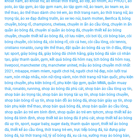
khoát nam
,
áo khoát nữ
,
áo khoát thời trang
,
áo lớp
,
áo nhóm
,
ÁO PHƯỢT
,
áo
polo
,
áo tập gym
,
áo tập gym nam
,
áo tập gym nữ
,
áo team
,
áo team xe
,
áo
thể thao
,
áo thể thao dành cho trẻ em
,
áo thời trang nam
,
áo thời trang nữ
,
áo
trọng tài
,
áo xe đạp đường trườn
,
áo xe leo núi
,
banh molten
,
Benfica B
,
bóng
chuyền
,
bóng rổ
,
champions
,
chelsea
,
chuyên in ấn áo cầu lông
,
chuyên in ấn
quần áo bóng đá
,
chuyên sỉ quần áo bóng đá
,
chuyên thiết kế áo bóng
chuyền
,
chuyên thiết kế áo bóng đá
,
cờ lưu niệm
,
còi bơi lội
,
còi bóng bàn
,
còi
bóng chuyền
,
còi bóng đá
,
còi bóng rổ
,
còi cá heo
,
còi cầu lông
,
còi tennis
,
cristiano ronaldo
,
cung tên thể thao
,
đặt quần áo bóng đá uy tín ở đâu
,
động
lực sport
,
giày bóng đá
,
giày bóng đá chính hãng
,
giày bóng đá sân cỏ nhân
tạo
,
giày thanh quân
,
gym
,
kết quả bóng đá hôm nay
,
lịch bóng đá hôm nay
,
liverpool
,
manchester city
,
mancheter united
,
mẫu áo bóng chuyền mới nhất
2021
,
mbappe
,
mlem mlem
,
người chơi hệ
,
người chơi hệ đẹp
,
nón lưỡi trai
nam
,
nón nhập nhẩu
,
nón nữ rộng vành
,
nón thời trang nữ hàn quốc
,
phụ kiện
bóng chuyền
,
phụ kiện bóng rổ
,
phụ kiện tập gym
,
quần MMA
,
quần muay
thái
,
ronaldo
,
running
,
shop áo bóng đá phù cát
,
shop bán áo cầu lông uy tín
,
shop bán áo trọng tài
,
shop bán áo trọng tài uy tín
,
shop bán bóng chuyền
,
shop bán bóng rổ uy tín
,
shop bán đồ áo bóng đá
,
shop bán giày uy tín
,
shop
bán phụ kiện thể thao
,
shop bán quả bóng đá
,
shop bán quần áo cầu lông
,
shop quần áo trẻ em bình định
,
shop quần áo trẻ em tphcm
,
shop thiết kế áo
bóng đá bình định
,
shop thiết kê áo bóng đá ở phù cát
,
shop thiết kế áo bóng
đá uy tín
,
sport
,
sugar baby
,
suger dady
,
thanh quân sport
,
thiết kế áo bóng
đá
,
thiết kế áo cầu lông
,
thời trang trẻ em
,
trực tiếp bóng đá
,
túi đựng giày
bóng đá
,
túi thời trang nữ
,
tỷ số bóng đá
,
xu cà na
,
xưởng may áo bóng bàn
,