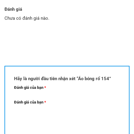
là:
tại
250.000 ₫.
là:
Đánh giá
179.000 ₫.
Chưa có đánh giá nào.
Hãy là người đầu tiên nhận xét “Áo bóng rổ 154”
Đánh giá của bạn
*
Đánh giá của bạn
*