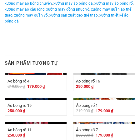
xưởng may áo bóng chuyền
,
xưởng may áo bóng đá
,
xưởng may áo bóng rổ
,
xưởng may áo cầu lông
,
xưởng may đồng phục võ
,
xưởng may quần áo thể
thao
,
xưởng may quần võ
,
xưởng sản xuất dép thể thao
,
xưởng thiết kế áo
bóng đá
SẢN PHẨM TƯƠNG TỰ
-
40.000
₫
Áo bóng rổ 4
Áo bóng rổ 16
Giá
Giá
219.000
₫
179.000
₫
250.000
₫
gốc
hiện
là:
tại
-
40.000
₫
219.000 ₫.
là:
179.000 ₫.
Áo bóng rổ 19
Áo bóng rổ 1
Giá
Giá
250.000
₫
219.000
₫
179.000
₫
gốc
hiện
là:
tại
-
71.000
₫
219.000 ₫.
là:
179.000 ₫.
Áo bóng rổ 11
Áo bóng rổ 7
Giá
Giá
250.000
₫
250.000
₫
179.000
₫
gốc
hiện