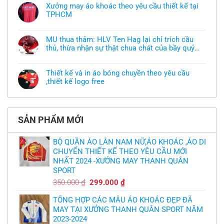
bình
Xưởng may áo khoác theo yêu cầu thiết kế tại
luận
TPHCM
ở
Tôi
Không
muốn
có
làm
bình
áo
MU thua thảm: HLV Ten Hag lại chỉ trích cầu
luận
thun
thủ, thừa nhận sự thật chua chát của bầy quỷ
ở
đồng
Xưởng
nhỏ
phục
Không
may
nhưng
có
áo
chưa
bình
khoác
Thiết kế và in áo bóng chuyền theo yêu cầu
có
luận
theo
mẫu
,thiết kế logo free
ở
yêu
thì
MU
cầu
Không
phải
thua
thiết
có
làm
thảm:
kế
bình
sao?
HLV
tại
luận
Ten
TPHCM
ở
Hag
SẢN PHẨM MỚI
Thiết
lại
kế
chỉ
và
trích
in
BỘ QUẦN ÁO LÂN NAM NỮ,ÁO KHOÁC ,ÁO DI
cầu
áo
thủ,
CHUYỂN THIẾT KẾ THEO YÊU CẦU MỚI
bóng
thừa
chuyền
nhận
NHẤT 2024 -XƯỞNG MAY THANH QUÂN
theo
sự
yêu
SPORT
thật
cầu
chua
,thiết
Giá
Giá
350.000
₫
299.000
₫
chát
kế
của
gốc
hiện
logo
bầy
free
TỔNG HỢP CÁC MẪU ÁO KHOÁC ĐẸP ĐÃ
là:
tại
quỷ
nhỏ
MAY TẠI XƯỞNG THANH QUÂN SPORT NĂM
350.000 ₫.
là:
2023-2024
299.000 ₫.