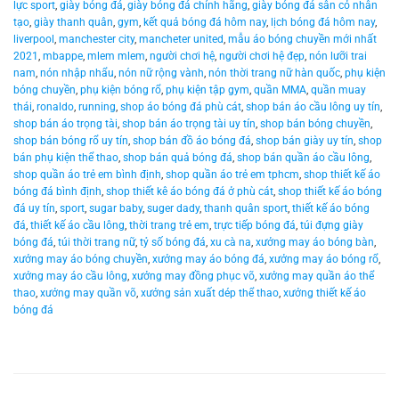
lực sport
,
giày bóng đá
,
giày bóng đá chính hãng
,
giày bóng đá sân cỏ nhân
tạo
,
giày thanh quân
,
gym
,
kết quả bóng đá hôm nay
,
lịch bóng đá hôm nay
,
liverpool
,
manchester city
,
mancheter united
,
mẫu áo bóng chuyền mới nhất
2021
,
mbappe
,
mlem mlem
,
người chơi hệ
,
người chơi hệ đẹp
,
nón lưỡi trai
nam
,
nón nhập nhẩu
,
nón nữ rộng vành
,
nón thời trang nữ hàn quốc
,
phụ kiện
bóng chuyền
,
phụ kiện bóng rổ
,
phụ kiện tập gym
,
quần MMA
,
quần muay
thái
,
ronaldo
,
running
,
shop áo bóng đá phù cát
,
shop bán áo cầu lông uy tín
,
shop bán áo trọng tài
,
shop bán áo trọng tài uy tín
,
shop bán bóng chuyền
,
shop bán bóng rổ uy tín
,
shop bán đồ áo bóng đá
,
shop bán giày uy tín
,
shop
bán phụ kiện thể thao
,
shop bán quả bóng đá
,
shop bán quần áo cầu lông
,
shop quần áo trẻ em bình định
,
shop quần áo trẻ em tphcm
,
shop thiết kế áo
bóng đá bình định
,
shop thiết kê áo bóng đá ở phù cát
,
shop thiết kế áo bóng
đá uy tín
,
sport
,
sugar baby
,
suger dady
,
thanh quân sport
,
thiết kế áo bóng
đá
,
thiết kế áo cầu lông
,
thời trang trẻ em
,
trực tiếp bóng đá
,
túi đựng giày
bóng đá
,
túi thời trang nữ
,
tỷ số bóng đá
,
xu cà na
,
xưởng may áo bóng bàn
,
xưởng may áo bóng chuyền
,
xưởng may áo bóng đá
,
xưởng may áo bóng rổ
,
xưởng may áo cầu lông
,
xưởng may đồng phục võ
,
xưởng may quần áo thể
thao
,
xưởng may quần võ
,
xưởng sản xuất dép thể thao
,
xưởng thiết kế áo
bóng đá