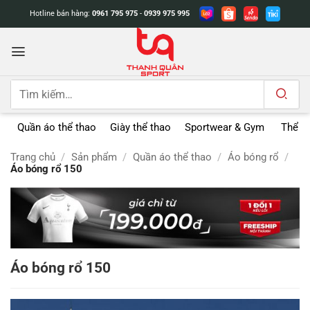
Bỏ
Hotline bán hàng:
0961 795 975
-
0939 975 995
qua
nội
dung
Tìm
kiếm:
Quần áo thể thao
Giày thể thao
Sportwear & Gym
Thể t
Trang chủ
/
Sản phẩm
/
Quần áo thể thao
/
Áo bóng rổ
/
Áo bóng rổ 150
Áo bóng rổ 150