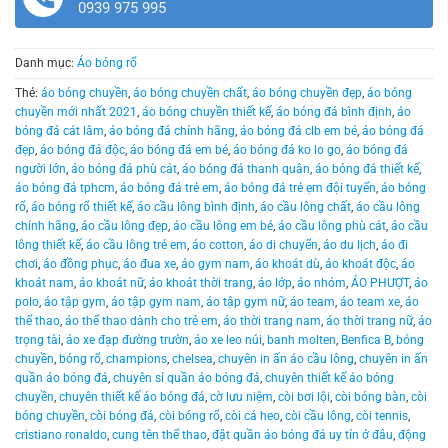
0939 975 995
Danh mục:
Áo bóng rổ
Thẻ:
áo bóng chuyền
,
áo bóng chuyền chất
,
áo bóng chuyền đẹp
,
áo bóng
chuyền mới nhất 2021
,
áo bóng chuyền thiết kế
,
áo bóng đá bình định
,
áo
bóng đá cát lâm
,
áo bóng đá chính hãng
,
áo bóng đá clb em bé
,
áo bóng đá
đẹp
,
áo bóng đá độc
,
áo bóng đá em bé
,
áo bóng đá ko lo go
,
áo bóng đá
người lớn
,
áo bóng đá phù cát
,
áo bóng đá thanh quân
,
áo bóng đá thiết kế
,
áo bóng đá tphcm
,
áo bóng đá trẻ em
,
áo bóng đá trẻ ẹm đội tuyển
,
áo bóng
rổ
,
áo bóng rổ thiết kế
,
áo cầu lông bình định
,
áo cầu lông chất
,
áo cầu lông
chính hãng
,
áo cầu lông đẹp
,
áo cầu lông em bé
,
áo cầu lông phù cát
,
áo cầu
lông thiết kế
,
áo cầu lông trẻ em
,
áo cotton
,
áo di chuyển
,
áo du lịch
,
áo đi
chơi
,
áo đồng phục
,
áo đua xe
,
áo gym nam
,
áo khoát dù
,
áo khoát độc
,
áo
khoát nam
,
áo khoát nữ
,
áo khoát thời trang
,
áo lớp
,
áo nhóm
,
ÁO PHƯỢT
,
áo
polo
,
áo tập gym
,
áo tập gym nam
,
áo tập gym nữ
,
áo team
,
áo team xe
,
áo
thể thao
,
áo thể thao dành cho trẻ em
,
áo thời trang nam
,
áo thời trang nữ
,
áo
trọng tài
,
áo xe đạp đường trườn
,
áo xe leo núi
,
banh molten
,
Benfica B
,
bóng
chuyền
,
bóng rổ
,
champions
,
chelsea
,
chuyên in ấn áo cầu lông
,
chuyên in ấn
quần áo bóng đá
,
chuyên sỉ quần áo bóng đá
,
chuyên thiết kế áo bóng
chuyền
,
chuyên thiết kế áo bóng đá
,
cờ lưu niệm
,
còi bơi lội
,
còi bóng bàn
,
còi
bóng chuyền
,
còi bóng đá
,
còi bóng rổ
,
còi cá heo
,
còi cầu lông
,
còi tennis
,
cristiano ronaldo
,
cung tên thể thao
,
đặt quần áo bóng đá uy tín ở đâu
,
động