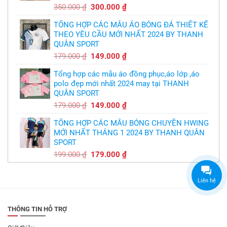
Giá
Giá
350.000
₫
300.000
₫
gốc
hiện
TỔNG HỢP CÁC MẪU ÁO BÓNG ĐÁ THIẾT KẾ
là:
tại
THEO YÊU CẦU MỚI NHẤT 2024 BY THANH
350.000 ₫.
là:
QUÂN SPORT
300.000 ₫.
Giá
Giá
179.000
₫
149.000
₫
gốc
hiện
Tổng hợp các mẫu áo đồng phục,áo lớp ,áo
là:
tại
polo đẹp mới nhất 2024 may tại THANH
179.000 ₫.
là:
QUÂN SPORT
149.000 ₫.
Giá
Giá
179.000
₫
149.000
₫
gốc
hiện
TỔNG HỢP CÁC MẪU BÓNG CHUYỀN HWING
là:
tại
MỚI NHẤT THÁNG 1 2024 BY THANH QUÂN
179.000 ₫.
là:
SPORT
149.000 ₫.
Giá
Giá
199.000
₫
179.000
₫
gốc
hiện
là:
tại
Liên hệ
199.000 ₫.
là:
179.000 ₫.
THÔNG TIN HỖ TRỢ