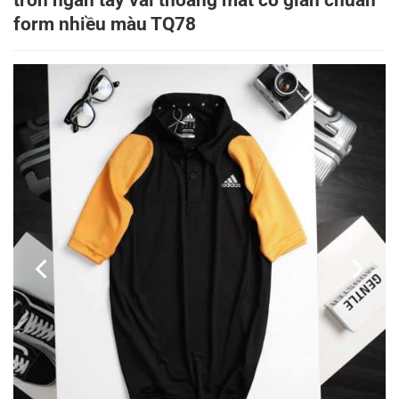
tròn ngắn tay vải thoáng mát co giãn chuẩn
form nhiều màu TQ78