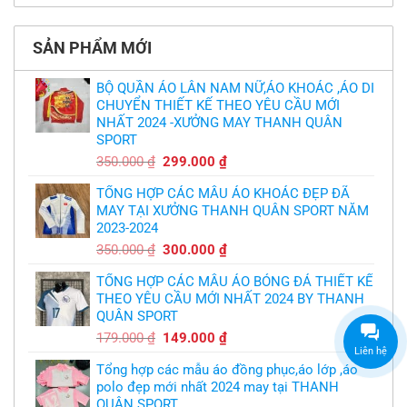
thiết
có
làm
thảm:
kế
bình
sao?
HLV
tại
luận
Ten
TPHCM
ở
Hag
SẢN PHẨM MỚI
Thiết
lại
kế
chỉ
và
trích
in
BỘ QUẦN ÁO LÂN NAM NỮ,ÁO KHOÁC ,ÁO DI
cầu
áo
thủ,
CHUYỂN THIẾT KẾ THEO YÊU CẦU MỚI
bóng
thừa
chuyền
nhận
NHẤT 2024 -XƯỞNG MAY THANH QUÂN
theo
sự
yêu
SPORT
thật
cầu
chua
,thiết
Giá
Giá
350.000
₫
299.000
₫
chát
kế
của
gốc
hiện
logo
bầy
free
TỔNG HỢP CÁC MẪU ÁO KHOÁC ĐẸP ĐÃ
là:
tại
quỷ
nhỏ
MAY TẠI XƯỞNG THANH QUÂN SPORT NĂM
350.000 ₫.
là:
2023-2024
299.000 ₫.
Giá
Giá
350.000
₫
300.000
₫
gốc
hiện
TỔNG HỢP CÁC MẪU ÁO BÓNG ĐÁ THIẾT KẾ
là:
tại
THEO YÊU CẦU MỚI NHẤT 2024 BY THANH
350.000 ₫.
là:
QUÂN SPORT
300.000 ₫.
Giá
Giá
179.000
₫
149.000
₫
Liên hệ
gốc
hiện
Tổng hợp các mẫu áo đồng phục,áo lớp ,áo
là:
tại
polo đẹp mới nhất 2024 may tại THANH
179.000 ₫.
là:
QUÂN SPORT
149.000 ₫.