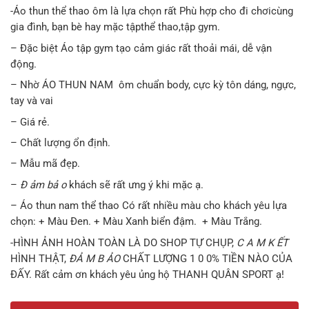
-Áo thun thể thao ôm là lựa chọn rất Phù hợp cho đi chơicùng
gia đình, bạn bè hay mặc tậpthể thao,tập gym.
– Đặc biệt Áo tập gym tạo cảm giác rất thoải mái, dễ vận
động.
– Nhờ ÁO THUN NAM ôm chuẩn body, cực kỳ tôn dáng, ngực,
tay và vai
– Giá rẻ.
– Chất lượng ổn định.
– Mẫu mã đẹp.
–
Đ ảm bả o
khách sẽ rất ưng ý khi mặc ạ.
– Áo thun nam thể thao Có rất nhiều màu cho khách yêu lựa
chọn: + Màu Đen. + Màu Xanh biển đậm. + Màu Trắng.
-HÌNH ẢNH HOÀN TOÀN LÀ DO SHOP TỰ CHỤP,
C A M K ẾT
HÌNH THẬT,
ĐẢ M B ẢO
CHẤT LƯỢNG 1 0 0% TIỀN NÀO CỦA
ĐẤY. Rất cảm ơn khách yêu ủng hộ THANH QUÂN SPORT ạ!