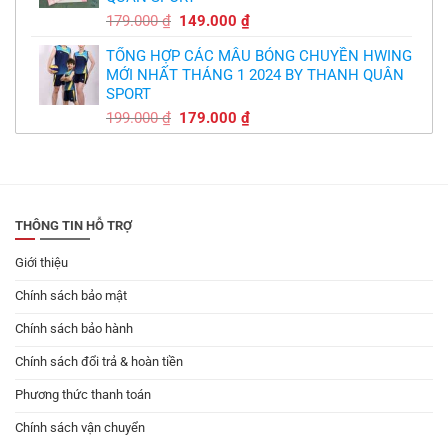
Giá
Giá
179.000
₫
149.000
₫
gốc
hiện
TỔNG HỢP CÁC MẪU BÓNG CHUYỀN HWING
là:
tại
MỚI NHẤT THÁNG 1 2024 BY THANH QUÂN
179.000 ₫.
là:
SPORT
149.000 ₫.
Giá
Giá
199.000
₫
179.000
₫
gốc
hiện
là:
tại
199.000 ₫.
là:
179.000 ₫.
THÔNG TIN HỖ TRỢ
Giới thiệu
Chính sách bảo mật
Chính sách bảo hành
Chính sách đổi trả & hoàn tiền
Phương thức thanh toán
Chính sách vận chuyển