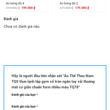
259.000 ₫.
199.000 ₫.
Áo bóng đá 4
Áo bóng đá 2
Giá
Giá
Giá
Giá
219.000
₫
199.000
₫
219.000
₫
179.000
₫
gốc
hiện
gốc
hiện
là:
tại
là:
tại
219.000 ₫.
là:
219.000 ₫.
là:
Đánh giá
199.000 ₫.
179.000 ₫.
Chưa có đánh giá nào.
Hãy là người đầu tiên nhận xét “Áo Thể Thao Nam
TQS thun lạnh tập gym cổ tròn ngắn tay vải thoáng
mát co giãn chuẩn form nhiều màu TQ78”
Đánh giá của bạn
*
Đánh giá của bạn
*