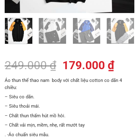
Giá
Giá
249.000
₫
179.000
₫
gốc
hiện
Áo thun thể thao nam body với chất liệu cotton co dãn 4
là:
tại
chiều:
249.000 ₫.
là:
– Siêu co dãn.
– Siêu thoải mái.
179.
– Chất thun thấm hút mồ hôi.
– Chất vải mịn, mềm, nhẹ, rất mướt tay
. -Áo chuẩn siêu mẫu.