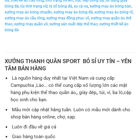
đá
,
thiết kế áo cầu lông
,
thời trang trẻ em
,
trực tiếp bóng đá
,
túi đựng giày
bóng đá
,
túi thời trang nữ
,
tỷ số bóng đá
,
xu cà na
,
xưởng may áo bóng bàn
,
xưởng may áo bóng chuyền
,
xưởng may áo bóng đá
,
xưởng may áo bóng rổ
,
xưởng may áo cầu lông
,
xưởng may đồng phục võ
,
xưởng may quần áo thể
thao
,
xưởng may quần võ
,
xưởng sản xuất dép thể thao
,
xưởng thiết kế áo
bóng đá
XƯỞNG THANH QUÂN SPORT BỎ SỈ UY TÍN – YÊN
TÂM BÁN HÀNG
Là nguồn hàng duy nhất tại Việt Nam và cung cấp
Campuchia ,Lào… có thể cung cấp số lượng lớn các mặt
hàng phụ kiện thể thao quần áo,, giày dép,, túi, ví, ba lô,cặp
học sinh cho bạn.
Mẫu mới cập nhật hằng tuần. Luôn có mẫu mới dành cho
shop bán hàng online, chợ, sạp.
Luôn đi đầu về giá cả
Giao hàng toàn quốc