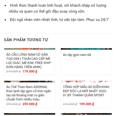
Hình thức thanh toán linh hoạt, với khách nhập số lượng
nhiều và quen có thể gối đầu xoay vòng vốn.
Đội ngũ nhân viên nhiệt tình, tư vấn tận tâm. Phục vụ 24/7
SẢN PHẨM TƯƠNG TỰ
-
40.000
₫
ÁO CẦU LÔNG NAM CÓ SẴN
Áo tập gym nam 68
TQS-034 ( THUN CAO CẤP MÈ
LỤC GIÁC ,MÈ KIM -FREE SHIP
ĐƠN HÀNG TRÊN 499K)
Giá
Giá
219.000
₫
179.000
₫
gốc
hiện
là:
tại
-
40.000
₫
-
20.000
₫
219.000 ₫.
là:
179.000 ₫.
Áo Thể Thao Nam ASERNAL
TỔNG HỢP MẪU ÁO ĐIỀN KINH
thun lạnh tập gym cổ tròn ngắn
ĐẸP ĐỘC LẠ MỚI NHẤT 2023-
tay vải thoáng mát co giãn
01 BY THANH QUÂN SPORT
chuẩn form nhiều màu-
Giá
Giá
Giá
Giá
299.000
₫
259.000
₫
219.000
₫
199.000
₫
gốc
hiện
gốc
hiện
là:
tại
là:
tại
-
20.000
₫
-
40.000
₫
299.000 ₫.
là:
219.000 ₫.
là: