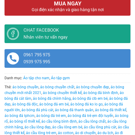
MUA NGAY
Gọi điện xác nhận và giao hàng tận nơi
CHAT FACEBOOK
Nhân viên tư vấn ngay
0961 795 975
0939 975 995
Danh mục:
Áo tập cho nam
,
Áo tập gym
Thẻ:
áo bóng chuyền
,
áo bóng chuyền chất
,
áo bóng chuyền đẹp
,
áo bóng
chuyền mới nhất 2021
,
áo bóng chuyền thiết kế
,
áo bóng đá bình định
,
áo
bóng đá cát lâm
,
áo bóng đá chính hãng
,
áo bóng đá clb em bé
,
áo bóng đá
đẹp
,
áo bóng đá độc
,
áo bóng đá em bé
,
áo bóng đá ko lo go
,
áo bóng đá
người lớn
,
áo bóng đá phù cát
,
áo bóng đá thanh quân
,
áo bóng đá thiết kế
,
áo bóng đá tphcm
,
áo bóng đá trẻ em
,
áo bóng đá trẻ ẹm đội tuyển
,
áo bóng
rổ
,
áo bóng rổ thiết kế
,
áo cầu lông bình định
,
áo cầu lông chất
,
áo cầu lông
chính hãng
,
áo cầu lông đẹp
,
áo cầu lông em bé
,
áo cầu lông phù cát
,
áo cầu
lông thiết kế
,
áo cầu lông trẻ em
,
áo cotton
,
áo di chuyển
,
áo du lịch
,
áo đi