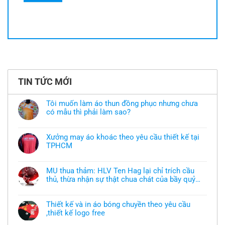
TIN TỨC MỚI
Tôi muốn làm áo thun đồng phục nhưng chưa
có mẫu thì phải làm sao?
Không
có
bình
Xưởng may áo khoác theo yêu cầu thiết kế tại
luận
TPHCM
ở
Tôi
Không
muốn
có
làm
bình
áo
MU thua thảm: HLV Ten Hag lại chỉ trích cầu
luận
thun
thủ, thừa nhận sự thật chua chát của bầy quỷ
ở
đồng
Xưởng
nhỏ
phục
Không
may
nhưng
có
áo
chưa
bình
khoác
Thiết kế và in áo bóng chuyền theo yêu cầu
có
luận
theo
mẫu
,thiết kế logo free
ở
yêu
thì
MU
cầu
Không
phải
thua