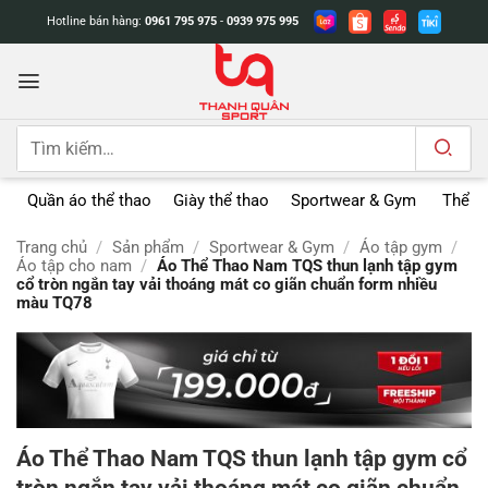
Bỏ
Hotline bán hàng:
0961 795 975
-
0939 975 995
qua
nội
dung
Tìm
kiếm:
Quần áo thể thao
Giày thể thao
Sportwear & Gym
Thể t
Trang chủ
/
Sản phẩm
/
Sportwear & Gym
/
Áo tập gym
/
Áo tập cho nam
/
Áo Thể Thao Nam TQS thun lạnh tập gym
cổ tròn ngắn tay vải thoáng mát co giãn chuẩn form nhiều
màu TQ78
Áo Thể Thao Nam TQS thun lạnh tập gym cổ