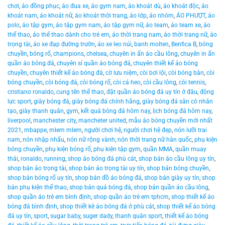
chơi
,
áo đồng phục
,
áo đua xe
,
áo gym nam
,
áo khoát dù
,
áo khoát độc
,
áo
khoát nam
,
áo khoát nữ
,
áo khoát thời trang
,
áo lớp
,
áo nhóm
,
ÁO PHƯỢT
,
áo
polo
,
áo tập gym
,
áo tập gym nam
,
áo tập gym nữ
,
áo team
,
áo team xe
,
áo
thể thao
,
áo thể thao dành cho trẻ em
,
áo thời trang nam
,
áo thời trang nữ
,
áo
trọng tài
,
áo xe đạp đường trườn
,
áo xe leo núi
,
banh molten
,
Benfica B
,
bóng
chuyền
,
bóng rổ
,
champions
,
chelsea
,
chuyên in ấn áo cầu lông
,
chuyên in ấn
quần áo bóng đá
,
chuyên sỉ quần áo bóng đá
,
chuyên thiết kế áo bóng
chuyền
,
chuyên thiết kế áo bóng đá
,
cờ lưu niệm
,
còi bơi lội
,
còi bóng bàn
,
còi
bóng chuyền
,
còi bóng đá
,
còi bóng rổ
,
còi cá heo
,
còi cầu lông
,
còi tennis
,
cristiano ronaldo
,
cung tên thể thao
,
đặt quần áo bóng đá uy tín ở đâu
,
động
lực sport
,
giày bóng đá
,
giày bóng đá chính hãng
,
giày bóng đá sân cỏ nhân
tạo
,
giày thanh quân
,
gym
,
kết quả bóng đá hôm nay
,
lịch bóng đá hôm nay
,
liverpool
,
manchester city
,
mancheter united
,
mẫu áo bóng chuyền mới nhất
2021
,
mbappe
,
mlem mlem
,
người chơi hệ
,
người chơi hệ đẹp
,
nón lưỡi trai
nam
,
nón nhập nhẩu
,
nón nữ rộng vành
,
nón thời trang nữ hàn quốc
,
phụ kiện
bóng chuyền
,
phụ kiện bóng rổ
,
phụ kiện tập gym
,
quần MMA
,
quần muay
thái
,
ronaldo
,
running
,
shop áo bóng đá phù cát
,
shop bán áo cầu lông uy tín
,
shop bán áo trọng tài
,
shop bán áo trọng tài uy tín
,
shop bán bóng chuyền
,
shop bán bóng rổ uy tín
,
shop bán đồ áo bóng đá
,
shop bán giày uy tín
,
shop
bán phụ kiện thể thao
,
shop bán quả bóng đá
,
shop bán quần áo cầu lông
,
shop quần áo trẻ em bình định
,
shop quần áo trẻ em tphcm
,
shop thiết kế áo
bóng đá bình định
,
shop thiết kê áo bóng đá ở phù cát
,
shop thiết kế áo bóng
đá uy tín
,
sport
,
sugar baby
,
suger dady
,
thanh quân sport
,
thiết kế áo bóng