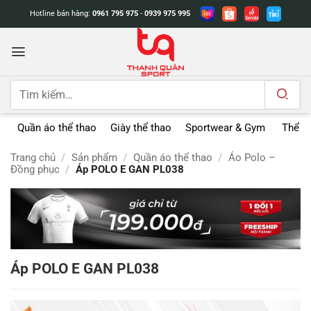
Bỏ
Hotline bán hàng:
0961 795 975
-
0939 975 995
qua
nội
dung
Tìm
kiếm:
Quần áo thể thao
Giày thể thao
Sportwear & Gym
Thể t
Trang chủ
/
Sản phẩm
/
Quần áo thể thao
/
Áo Polo –
Đồng phục
/
Áp POLO E GAN PL038
Áp POLO E GAN PL038