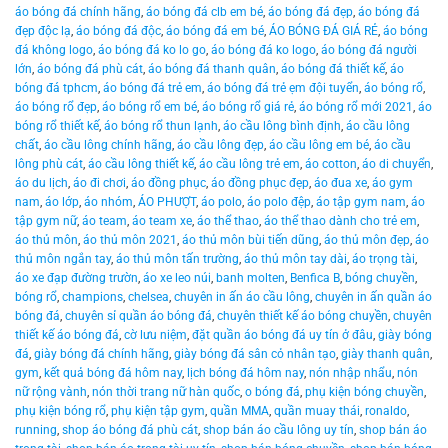
áo bóng đá chính hãng
,
áo bóng đá clb em bé
,
áo bóng đá đẹp
,
áo bóng đá
đẹp độc lạ
,
áo bóng đá độc
,
áo bóng đá em bé
,
ÁO BÓNG ĐÁ GIÁ RẺ
,
áo bóng
đá không logo
,
áo bóng đá ko lo go
,
áo bóng đá ko logo
,
áo bóng đá người
lớn
,
áo bóng đá phù cát
,
áo bóng đá thanh quân
,
áo bóng đá thiết kế
,
áo
bóng đá tphcm
,
áo bóng đá trẻ em
,
áo bóng đá trẻ ẹm đội tuyển
,
áo bóng rổ
,
áo bóng rổ đẹp
,
áo bóng rổ em bé
,
áo bóng rổ giá rẻ
,
áo bóng rổ mới 2021
,
áo
bóng rổ thiết kế
,
áo bóng rổ thun lạnh
,
áo cầu lông bình định
,
áo cầu lông
chất
,
áo cầu lông chính hãng
,
áo cầu lông đẹp
,
áo cầu lông em bé
,
áo cầu
lông phù cát
,
áo cầu lông thiết kế
,
áo cầu lông trẻ em
,
áo cotton
,
áo di chuyển
,
áo du lịch
,
áo đi chơi
,
áo đồng phục
,
áo đồng phục đẹp
,
áo đua xe
,
áo gym
nam
,
áo lớp
,
áo nhóm
,
ÁO PHƯỢT
,
áo polo
,
áo polo đệp
,
áo tập gym nam
,
áo
tập gym nữ
,
áo team
,
áo team xe
,
áo thể thao
,
áo thể thao dành cho trẻ em
,
áo thủ môn
,
áo thủ môn 2021
,
áo thủ môn bùi tiến dũng
,
áo thủ môn đẹp
,
áo
thủ môn ngắn tay
,
áo thủ môn tấn trường
,
áo thủ môn tay dài
,
áo trọng tài
,
áo xe đạp đường trườn
,
áo xe leo núi
,
banh molten
,
Benfica B
,
bóng chuyền
,
bóng rổ
,
champions
,
chelsea
,
chuyên in ấn áo cầu lông
,
chuyên in ấn quần áo
bóng đá
,
chuyên sỉ quần áo bóng đá
,
chuyên thiết kế áo bóng chuyền
,
chuyên
thiết kế áo bóng đá
,
cờ lưu niệm
,
đặt quần áo bóng đá uy tín ở đâu
,
giày bóng
đá
,
giày bóng đá chính hãng
,
giày bóng đá sân cỏ nhân tạo
,
giày thanh quân
,
gym
,
kết quả bóng đá hôm nay
,
lịch bóng đá hôm nay
,
nón nhập nhẩu
,
nón
nữ rộng vành
,
nón thời trang nữ hàn quốc
,
o bóng đá
,
phụ kiện bóng chuyền
,
phụ kiện bóng rổ
,
phụ kiện tập gym
,
quần MMA
,
quần muay thái
,
ronaldo
,
running
,
shop áo bóng đá phù cát
,
shop bán áo cầu lông uy tín
,
shop bán áo