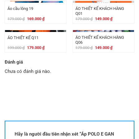
179.000 ₫.
là:
179.000 ₫.
là:
169.000 ₫.
149.000 ₫.
ÁO THIẾT KẾ KHÁCH HÀNG
Áo cầu lông 19
Q01
Giá
Giá
Giá
Giá
179.000
₫
169.000
₫
179.000
₫
149.000
₫
gốc
hiện
gốc
hiện
là:
tại
là:
tại
-
20.000
₫
-
30.000
₫
179.000 ₫.
là:
179.000 ₫.
là:
169.000 ₫.
149.000 ₫.
ÁO THIẾT KẾ KHÁCH HÀNG
ÁO THIẾT KẾ Q11
Q06
Giá
Giá
Giá
Giá
199.000
₫
179.000
₫
179.000
₫
149.000
₫
gốc
hiện
gốc
hiện
là:
tại
là:
tại
199.000 ₫.
là:
179.000 ₫.
là:
Đánh giá
179.000 ₫.
149.000 ₫.
Chưa có đánh giá nào.
Hãy là người đầu tiên nhận xét “Áp POLO E GAN