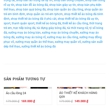
trọng tài
,
shop bán áo trọng tài uy tín
,
shop bán bóng chuyền
,
shop bán bóng
rổ uy tín
,
shop bán đồ áo bóng đá
,
shop bán giày uy tín
,
shop bán phụ kiện
thể thao
,
shop bán quả bóng đá
,
shop bán quần áo cầu lông
,
shop quần áo
trẻ em bình định
,
shop quần áo trẻ em tphcm
,
shop thiết kế áo bóng đá bình
định
,
shop thiết kê áo bóng đá ở phù cát
,
shop thiết kế áo bóng đá uy tín
,
sport
,
thanh quân sport
,
thiết kế áo bóng đá
,
thiết kế áo cầu lông
,
thời trang
trẻ em
,
trực tiếp bóng đá
,
túi đựng giày bóng đá
,
túi thời trang nữ
,
tỷ số bóng
đá
,
xưởng may áo bóng bàn
,
xưởng may áo bóng chuyền
,
xưởng may áo
bóng đá
,
xưởng may áo bóng rổ
,
xưởng may áo cầu lông
,
xưởng may đồng
phục võ
,
xưởng may quần áo thể thao
,
xưởng may quần võ
,
xưởng sản xuất
dép thể thao
,
xưởng thiết kế áo bóng đá
SẢN PHẨM TƯƠNG TỰ
-
10.000
₫
-
30.000
₫
ÁO THIẾT KẾ KHÁCH HÀNG
Áo cầu lông 24
Q09
Giá
Giá
Giá
Giá
179.000
₫
169.000
₫
179.000
₫
149.000
₫
gốc
hiện
gốc
hiện
là:
tại
là:
tại
-
10.000
₫
-
30.000
₫