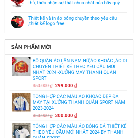
thun
thủ, thừa nhận sự thật chua chát của bầy quỷ
ở
đồng
Xưởng
nhỏ
phục
Không
may
nhưng
có
áo
chưa
bình
khoác
Thiết kế và in áo bóng chuyền theo yêu cầu
có
luận
theo
mẫu
,thiết kế logo free
ở
yêu
thì
MU
cầu
Không
phải
thua
thiết
có
làm
thảm:
kế
bình
sao?
HLV
tại
luận
Ten
TPHCM
ở
Hag
SẢN PHẨM MỚI
Thiết
lại
kế
chỉ
và
trích
in
BỘ QUẦN ÁO LÂN NAM NỮ,ÁO KHOÁC ,ÁO DI
cầu
áo
thủ,
CHUYỂN THIẾT KẾ THEO YÊU CẦU MỚI
bóng
thừa
chuyền
nhận
NHẤT 2024 -XƯỞNG MAY THANH QUÂN
theo
sự
yêu
SPORT
thật
cầu
chua
,thiết
Giá
Giá
350.000
₫
299.000
₫
chát
kế
của
gốc
hiện
logo
bầy
free
TỔNG HỢP CÁC MẪU ÁO KHOÁC ĐẸP ĐÃ
là:
tại
quỷ
nhỏ
MAY TẠI XƯỞNG THANH QUÂN SPORT NĂM
350.000 ₫.
là:
2023-2024
299.000 ₫.
Giá
Giá
350.000
₫
300.000
₫
gốc
hiện
TỔNG HỢP CÁC MẪU ÁO BÓNG ĐÁ THIẾT KẾ
là:
tại
THEO YÊU CẦU MỚI NHẤT 2024 BY THANH
350.000 ₫.
là:
QUÂN SPORT