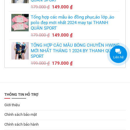
300.000 ₫.
Giá
Giá
179.000
₫
149.000
₫
gốc
hiện
Tổng hợp các mẫu áo đồng phục,áo lớp ,áo
là:
tại
polo đẹp mới nhất 2024 may tại THANH
179.000 ₫.
là:
QUÂN SPORT
149.000 ₫.
Giá
Giá
179.000
₫
149.000
₫
gốc
hiện
TỔNG HỢP CÁC MẪU BÓNG CHUYỀN HWING
là:
tại
MỚI NHẤT THÁNG 1 2024 BY THANH QUÂN
179.000 ₫.
là:
SPORT
149.000 ₫.
Liên hệ
Giá
Giá
199.000
₫
179.000
₫
gốc
hiện
là:
tại
199.000 ₫.
là:
179.000 ₫.
THÔNG TIN HỖ TRỢ
Giới thiệu
Chính sách bảo mật
Chính sách bảo hành