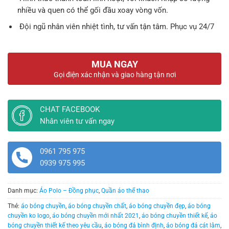
nhiều và quen có thể gối đầu xoay vòng vốn.
Đội ngũ nhân viên nhiệt tình, tư vấn tận tâm. Phục vụ 24/7
MUA NGAY
Gọi điện xác nhận và giao hàng tận nơi
CHAT FACEBOOK
Nhân viên tư vấn ngay
0961 795 975
0939 975 995
Danh mục:
Áo Polo – Đồng phục
,
Quần áo thể thao
Thẻ:
áo bóng chuyền
,
áo bóng chuyền chất
,
áo bóng chuyền đẹp
,
áo bóng
chuyền ko logo
,
áo bóng chuyền mới nhất 2021
,
áo bóng chuyền thiết kế
,
áo
bóng chuyền thiết kế theo yêu cầu
,
áo bóng đá bình định
,
áo bóng đá cát lâm
,