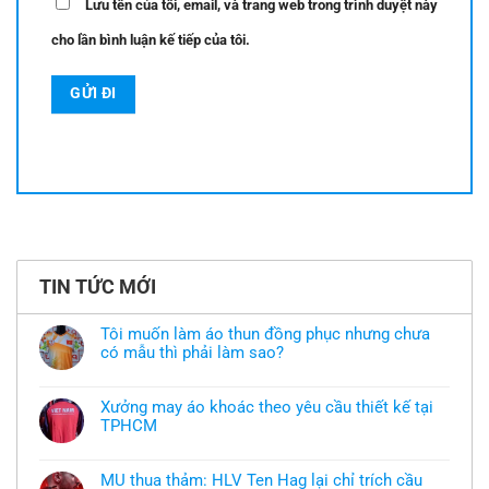
Lưu tên của tôi, email, và trang web trong trình duyệt này
cho lần bình luận kế tiếp của tôi.
TIN TỨC MỚI
Tôi muốn làm áo thun đồng phục nhưng chưa
có mẫu thì phải làm sao?
Không
có
bình
Xưởng may áo khoác theo yêu cầu thiết kế tại
luận
TPHCM
ở
Tôi
Không
muốn
có
làm
bình
áo
MU thua thảm: HLV Ten Hag lại chỉ trích cầu
luận