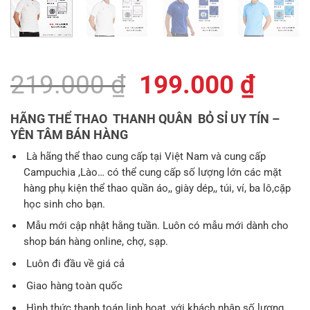
Giá
Giá
219.000
₫
199.000
₫
gốc
hiện
HÃNG THỂ THAO THANH QUÂN BỎ SỈ UY TÍN –
là:
tại
YÊN TÂM BÁN HÀNG
219.000 ₫.
là:
Là hãng thể thao cung cấp tại Việt Nam và cung cấp
Campuchia ,Lào… có thể cung cấp số lượng lớn các mặt
199.
hàng phụ kiện thể thao quần áo,, giày dép,, túi, ví, ba lô,cặp
học sinh cho bạn.
Mẫu mới cập nhật hằng tuần. Luôn có mẫu mới dành cho
shop bán hàng online, chợ, sạp.
Luôn đi đầu về giá cả
Giao hàng toàn quốc
Hình thức thanh toán linh hoạt, với khách nhập số lượng