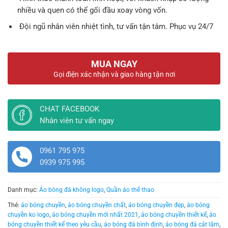
nhiều và quen có thể gối đầu xoay vòng vốn.
Đội ngũ nhân viên nhiệt tình, tư vấn tận tâm. Phục vụ 24/7
MUA NGAY
Gọi điện xác nhận và giao hàng tận nơi
CHAT FACEBOOK
Nhân viên tư vấn ngay
0961 795 975
0939 975 995
Danh mục:
Áo bóng đá không logo
,
Quần áo thể thao
Thẻ:
áo bóng chuyền
,
áo bóng chuyền chất
,
áo bóng chuyền đẹp
,
áo bóng
chuyền ko logo
,
áo bóng chuyền mới nhất 2021
,
áo bóng chuyền thiết kế
,
áo
bóng chuyền thiết kế theo yêu cầu
,
áo bóng đá bình định
,
áo bóng đá cát lâm
,