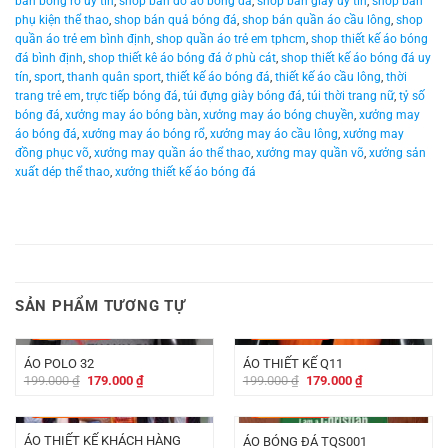
bán bóng rổ uy tín
,
shop bán đồ áo bóng đá
,
shop bán giày uy tín
,
shop bán
phụ kiện thể thao
,
shop bán quả bóng đá
,
shop bán quần áo cầu lông
,
shop
quần áo trẻ em bình định
,
shop quần áo trẻ em tphcm
,
shop thiết kế áo bóng
đá bình định
,
shop thiết kê áo bóng đá ở phù cát
,
shop thiết kế áo bóng đá uy
tín
,
sport
,
thanh quân sport
,
thiết kế áo bóng đá
,
thiết kế áo cầu lông
,
thời
trang trẻ em
,
trực tiếp bóng đá
,
túi đựng giày bóng đá
,
túi thời trang nữ
,
tỷ số
bóng đá
,
xưởng may áo bóng bàn
,
xưởng may áo bóng chuyền
,
xưởng may
áo bóng đá
,
xưởng may áo bóng rổ
,
xưởng may áo cầu lông
,
xưởng may
đồng phục võ
,
xưởng may quần áo thể thao
,
xưởng may quần võ
,
xưởng sản
xuất dép thể thao
,
xưởng thiết kế áo bóng đá
SẢN PHẨM TƯƠNG TỰ
-
20.000
₫
-
20.000
₫
ÁO POLO 32
ÁO THIẾT KẾ Q11
Giá
Giá
Giá
Giá
199.000
₫
179.000
₫
199.000
₫
179.000
₫
gốc
hiện
gốc
hiện
là:
tại
là:
tại
-
30.000
₫
-
50.000
₫
199.000 ₫.
là:
199.000 ₫.
là:
179.000 ₫.
179.000 ₫.
ÁO THIẾT KẾ KHÁCH HÀNG
ÁO BÓNG ĐÁ TQS001