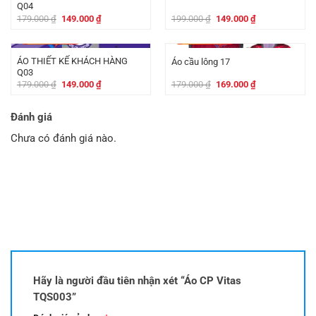
Q04
Giá
Giá
Giá
Giá
179.000
₫
149.000
₫
199.000
₫
149.000
₫
gốc
hiện
gốc
hiện
là:
tại
là:
tại
-
30.000
₫
-
10.000
₫
179.000 ₫.
là:
199.000 ₫.
là:
149.000 ₫.
149.000 ₫.
ÁO THIẾT KẾ KHÁCH HÀNG
Áo cầu lông 17
Q03
Giá
Giá
Giá
Giá
179.000
₫
149.000
₫
179.000
₫
169.000
₫
gốc
hiện
gốc
hiện
là:
tại
là:
tại
179.000 ₫.
là:
179.000 ₫.
là:
Đánh giá
149.000 ₫.
169.000 ₫.
Chưa có đánh giá nào.
Hãy là người đầu tiên nhận xét “Áo CP Vitas
TQS003”