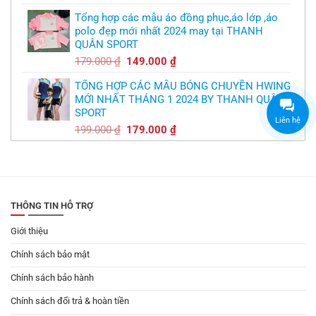
gốc
hiện
Tổng hợp các mẫu áo đồng phục,áo lớp ,áo
là:
tại
polo đẹp mới nhất 2024 may tại THANH
179.000 ₫.
là:
QUÂN SPORT
149.000 ₫.
Giá
Giá
179.000
₫
149.000
₫
gốc
hiện
TỔNG HỢP CÁC MẪU BÓNG CHUYỀN HWING
là:
tại
MỚI NHẤT THÁNG 1 2024 BY THANH QUÂN
179.000 ₫.
là:
SPORT
149.000 ₫.
Liên hệ
Giá
Giá
199.000
₫
179.000
₫
gốc
hiện
là:
tại
199.000 ₫.
là:
179.000 ₫.
THÔNG TIN HỖ TRỢ
Giới thiệu
Chính sách bảo mật
Chính sách bảo hành
Chính sách đổi trả & hoàn tiền