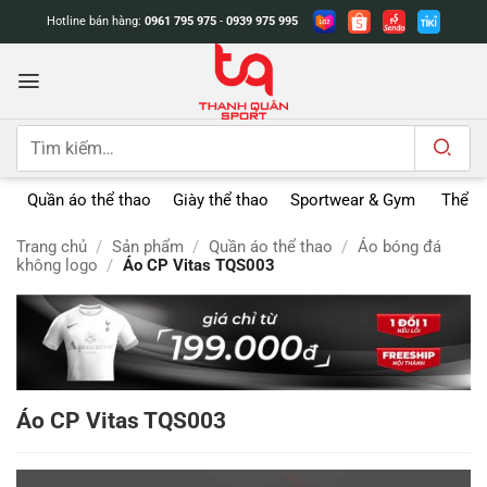
Bỏ
Hotline bán hàng:
0961 795 975
-
0939 975 995
qua
nội
dung
Tìm
kiếm:
Quần áo thể thao
Giày thể thao
Sportwear & Gym
Thể t
Trang chủ
/
Sản phẩm
/
Quần áo thể thao
/
Áo bóng đá
không logo
/
Áo CP Vitas TQS003
Áo CP Vitas TQS003