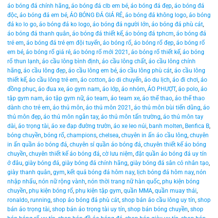
áo bóng đá chính hãng
,
áo bóng đá clb em bé
,
áo bóng đá đẹp
,
áo bóng đá
độc
,
áo bóng đá em bé
,
ÁO BÓNG ĐÁ GIÁ RẺ
,
áo bóng đá không logo
,
áo bóng
đá ko lo go
,
áo bóng đá ko logo
,
áo bóng đá người lớn
,
áo bóng đá phù cát
,
áo bóng đá thanh quân
,
áo bóng đá thiết kế
,
áo bóng đá tphcm
,
áo bóng đá
trẻ em
,
áo bóng đá trẻ ẹm đội tuyển
,
áo bóng rổ
,
áo bóng rổ đẹp
,
áo bóng rổ
em bé
,
áo bóng rổ giá rẻ
,
áo bóng rổ mới 2021
,
áo bóng rổ thiết kế
,
áo bóng
rổ thun lạnh
,
áo cầu lông bình định
,
áo cầu lông chất
,
áo cầu lông chính
hãng
,
áo cầu lông đẹp
,
áo cầu lông em bé
,
áo cầu lông phù cát
,
áo cầu lông
thiết kế
,
áo cầu lông trẻ em
,
áo cotton
,
áo di chuyển
,
áo du lịch
,
áo đi chơi
,
áo
đồng phục
,
áo đua xe
,
áo gym nam
,
áo lớp
,
áo nhóm
,
ÁO PHƯỢT
,
áo polo
,
áo
tập gym nam
,
áo tập gym nữ
,
áo team
,
áo team xe
,
áo thể thao
,
áo thể thao
dành cho trẻ em
,
áo thủ môn
,
áo thủ môn 2021
,
áo thủ môn bùi tiến dũng
,
áo
thủ môn đẹp
,
áo thủ môn ngắn tay
,
áo thủ môn tấn trường
,
áo thủ môn tay
dài
,
áo trọng tài
,
áo xe đạp đường trườn
,
áo xe leo núi
,
banh molten
,
Benfica B
,
bóng chuyền
,
bóng rổ
,
champions
,
chelsea
,
chuyên in ấn áo cầu lông
,
chuyên
in ấn quần áo bóng đá
,
chuyên sỉ quần áo bóng đá
,
chuyên thiết kế áo bóng
chuyền
,
chuyên thiết kế áo bóng đá
,
cờ lưu niệm
,
đặt quần áo bóng đá uy tín
ở đâu
,
giày bóng đá
,
giày bóng đá chính hãng
,
giày bóng đá sân cỏ nhân tạo
,
giày thanh quân
,
gym
,
kết quả bóng đá hôm nay
,
lịch bóng đá hôm nay
,
nón
nhập nhẩu
,
nón nữ rộng vành
,
nón thời trang nữ hàn quốc
,
phụ kiện bóng
chuyền
,
phụ kiện bóng rổ
,
phụ kiện tập gym
,
quần MMA
,
quần muay thái
,
ronaldo
,
running
,
shop áo bóng đá phù cát
,
shop bán áo cầu lông uy tín
,
shop
bán áo trọng tài
,
shop bán áo trọng tài uy tín
,
shop bán bóng chuyền
,
shop