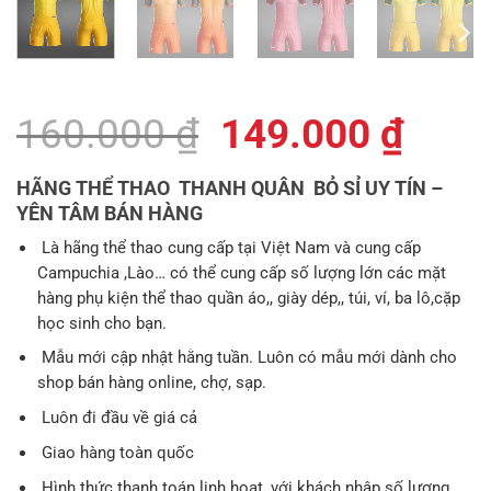
Giá
Giá
160.000
₫
149.000
₫
gốc
hiện
HÃNG THỂ THAO THANH QUÂN BỎ SỈ UY TÍN –
là:
tại
YÊN TÂM BÁN HÀNG
160.000 ₫.
là:
Là hãng thể thao cung cấp tại Việt Nam và cung cấp
Campuchia ,Lào… có thể cung cấp số lượng lớn các mặt
149.
hàng phụ kiện thể thao quần áo,, giày dép,, túi, ví, ba lô,cặp
học sinh cho bạn.
Mẫu mới cập nhật hằng tuần. Luôn có mẫu mới dành cho
shop bán hàng online, chợ, sạp.
Luôn đi đầu về giá cả
Giao hàng toàn quốc
Hình thức thanh toán linh hoạt, với khách nhập số lượng