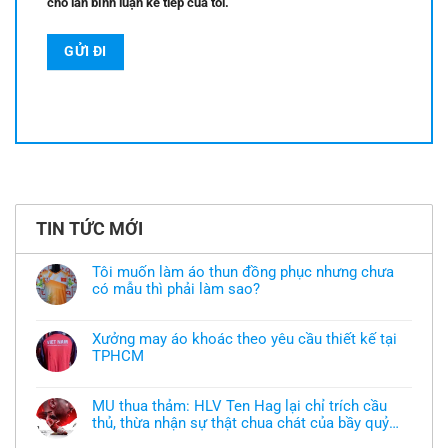
cho lần bình luận kế tiếp của tôi.
TIN TỨC MỚI
Tôi muốn làm áo thun đồng phục nhưng chưa
có mẫu thì phải làm sao?
Không
có
bình
Xưởng may áo khoác theo yêu cầu thiết kế tại
luận
TPHCM
ở
Tôi
Không
muốn
có
làm
bình
áo
MU thua thảm: HLV Ten Hag lại chỉ trích cầu
luận
thun
thủ, thừa nhận sự thật chua chát của bầy quỷ
ở
đồng
Xưởng
nhỏ
phục
Không
may