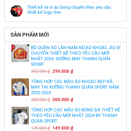
nhưng
có
áo
chưa
bình
khoác
Thiết kế và in áo bóng chuyền theo yêu cầu
có
luận
theo
mẫu
,thiết kế logo free
ở
yêu
thì
MU
cầu
Không
phải
thua
thiết
có
làm
thảm:
kế
bình
sao?
HLV
tại
luận
Ten
TPHCM
ở
Hag
SẢN PHẨM MỚI
Thiết
lại
kế
chỉ
và
trích
in
BỘ QUẦN ÁO LÂN NAM NỮ,ÁO KHOÁC ,ÁO DI
cầu
áo
thủ,
CHUYỂN THIẾT KẾ THEO YÊU CẦU MỚI
bóng
thừa
chuyền
nhận
NHẤT 2024 -XƯỞNG MAY THANH QUÂN
theo
sự
yêu
SPORT
thật
cầu
chua
,thiết
Giá
Giá
350.000
₫
299.000
₫
chát
kế
của
gốc
hiện
logo
bầy
free
TỔNG HỢP CÁC MẪU ÁO KHOÁC ĐẸP ĐÃ
là:
tại
quỷ
nhỏ
MAY TẠI XƯỞNG THANH QUÂN SPORT NĂM
350.000 ₫.
là:
2023-2024
299.000 ₫.
Giá
Giá
350.000
₫
300.000
₫
gốc
hiện
TỔNG HỢP CÁC MẪU ÁO BÓNG ĐÁ THIẾT KẾ
là:
tại
THEO YÊU CẦU MỚI NHẤT 2024 BY THANH
350.000 ₫.
là:
QUÂN SPORT
300.000 ₫.
Giá
Giá
179.000
₫
149.000
₫