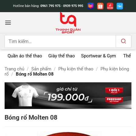
Bỏ
Hotline bán hàng:
0961 795 975
-
0939 975 995
qua
nội
dung
Tìm
kiếm:
Quần áo thể thao
Giày thể thao
Sportwear & Gym
Thể t
Trang chủ
/
Sản phẩm
/
Phụ kiện thể thao
/
Phụ kiện bóng
rổ
/
Bóng rổ Molten 08
Bóng rổ Molten 08