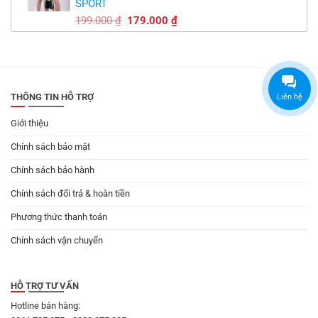
SPORT
149.000 ₫.
Giá
Giá
199.000
₫
179.000
₫
gốc
hiện
là:
tại
199.000 ₫.
là:
179.000 ₫.
THÔNG TIN HỖ TRỢ
Liên hệ
Giới thiệu
Chính sách bảo mật
Chính sách bảo hành
Chính sách đổi trả & hoàn tiền
Phương thức thanh toán
Chính sách vận chuyển
HỖ TRỢ TƯ VẤN
Hotline bán hàng: