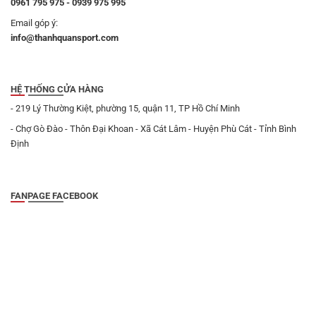
0961 795 975 - 0939 975 995
Email góp ý:
info@thanhquansport.com
HỆ THỐNG CỬA HÀNG
- 219 Lý Thường Kiệt, phường 15, quận 11, TP Hồ Chí Minh
- Chợ Gò Đào - Thôn Đại Khoan - Xã Cát Lâm - Huyện Phù Cát - Tỉnh Bình
Định
FANPAGE FACEBOOK