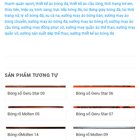
thanh quân sport
,
thiết kế áo bóng đá
,
thiết kế áo cầu lông
,
thời trang trẻ em
,
thủy tiên
,
triệu vy
,
trịnh sảng
,
trực tiếp bóng đá
,
túi đựng giày bóng đá
,
túi thời
trang nữ
,
tỷ số bóng đá
,
xu cà na
,
xưởng may áo bóng bàn
,
xưởng may áo
bóng chuyền
,
xưởng may áo bóng đá
,
xưởng may áo bóng rổ
,
xưởng may áo
cầu lông
,
xưởng may đồng phục võ
,
xưởng may quần áo thể thao
,
xưởng may
quần võ
,
xưởng sản xuất dép thể thao
,
xưởng thiết kế áo bóng đá
SẢN PHẨM TƯƠNG TỰ
Bóng sổ Geru Star 03
Bóng sổ Geru Star 06
Bóng rổ Molten 05
Bóng sổ Geru Star 07
Bóng rổMolten 14
Bóng rổ Molten 09