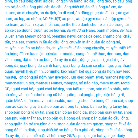
định
,
áo cầu lông chất
,
áo cầu lông chính hãng
,
áo cầu lông đẹp
,
áo cầu lông
em bé
,
áo cầu lông phù cát
,
áo cầu lông thiết kế
,
áo cầu lông trẻ em
,
áo
cotton
,
áo di chuyển
,
áo du lịch
,
áo đi chơi
,
áo đồng phục
,
áo đua xe
,
áo gym
nam
,
áo lớp
,
áo nhóm
,
ÁO PHƯỢT
,
áo polo
,
áo tập gym nam
,
áo tập gym nữ
,
áo team
,
áo team xe
,
áo thể thao
,
áo thể thao dành cho trẻ em
,
áo trọng tài
,
áo xe đạp đường trườn
,
áo xe leo núi
,
Bà Phương Hằng
,
banh molten
,
Benfica
B
,
Benjamin Mendy
,
bóng rổ
,
breaking news
,
carlos caicedo
,
champions
,
châu
tấn
,
chelsea
,
chuyên in ấn áo cầu lông
,
chuyên in ấn quần áo bóng đá
,
chuyên sỉ quần áo bóng đá
,
chuyên thiết kế áo bóng chuyền
,
chuyên thiết kế
áo bóng đá
,
cờ lưu niệm
,
cristiano ronaldo
,
cung tên thể thao
,
dormunt
,
đàm
vĩnh hưng
,
đặt quần áo bóng đá uy tín ở đâu
,
động lực sport
,
gia lai
,
giày
bóng đá
,
giày bóng đá chính hãng
,
giày bóng đá sân cỏ nhân tạo
,
giày thanh
quân
,
huỳnh hiểu minh
,
Jorginho
,
kẹp ngầm
,
kết quả bóng đá hôm nay
,
lego
master
,
lịch bóng đá hôm nay
,
liverpool
,
lưu diệc phàm
,
lyon
,
manchester city
,
mancheter united
,
matheus Nunes
,
mbappe
,
mì hảo hảo
,
mlem mlem
,
Moto
GP
,
người chơi hệ
,
người chơi hệ đẹp
,
nón lưỡi trai nam
,
nón nhập nhẩu
,
nón
nữ rộng vành
,
nón thời trang nữ hàn quốc
,
paul pogba
,
phụ kiện bóng rổ
,
quần MMA
,
quần muay thái
,
ronaldo
,
running
,
shop áo bóng đá phù cát
,
shop
bán áo cầu lông uy tín
,
shop bán áo trọng tài
,
shop bán áo trọng tài uy tín
,
shop bán bóng rổ uy tín
,
shop bán đồ áo bóng đá
,
shop bán giày uy tín
,
shop
bán phụ kiện thể thao
,
shop bán quả bóng đá
,
shop bán quần áo cầu lông
,
shop quần áo trẻ em bình định
,
shop quần áo trẻ em tphcm
,
shop thiết kế áo
bóng đá bình định
,
shop thiết kê áo bóng đá ở phù cát
,
shop thiết kế áo bóng
đá uy tín
,
số ca nhiễm Covil hôm nay 28/8
,
sport
,
sugar baby
,
suger dady
,