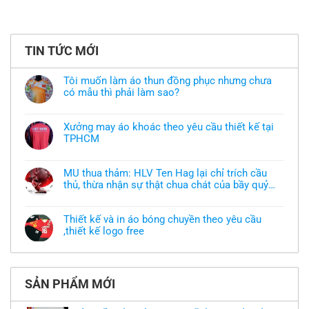
TIN TỨC MỚI
Tôi muốn làm áo thun đồng phục nhưng chưa
có mẫu thì phải làm sao?
Không
có
bình
Xưởng may áo khoác theo yêu cầu thiết kế tại
luận
TPHCM
ở
Tôi
Không
muốn
có
làm
bình
áo
MU thua thảm: HLV Ten Hag lại chỉ trích cầu
luận
thun
thủ, thừa nhận sự thật chua chát của bầy quỷ
ở
đồng
Xưởng
nhỏ
phục
Không
may
nhưng
có
áo
chưa
bình
khoác
Thiết kế và in áo bóng chuyền theo yêu cầu
có
luận
theo
mẫu
,thiết kế logo free
ở
yêu
thì
MU
cầu
Không
phải
thua
thiết
có
làm
thảm:
kế
bình
sao?
HLV
tại
luận
Ten
TPHCM
ở
Hag
SẢN PHẨM MỚI
Thiết
lại
kế
chỉ
và
trích