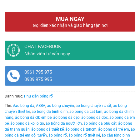
MUA NGAY
Gọi điện xác nhận và giao hàng tận nơi
CHAT FACEBOOK
Nhân viên tư vấn ngay
0961 795 975
0939 975 995
Danh mục:
Phụ kiện bóng rổ
Thẻ:
#áo bóng đá
,
ABBA
,
áo bóng chuyền
,
áo bóng chuyền chất
,
áo bóng
chuyền thiết kế
,
áo bóng đá bình định
,
áo bóng đá cát lâm
,
áo bóng đá chính
hãng
,
áo bóng đá clb em bé
,
áo bóng đá đẹp
,
áo bóng đá độc
,
áo bóng đá em
bé
,
áo bóng đá ko lo go
,
áo bóng đá người lớn
,
áo bóng đá phù cát
,
áo bóng
đá thanh quân
,
áo bóng đá thiết kế
,
áo bóng đá tphcm
,
áo bóng đá trẻ em
,
áo
bóng đá trẻ ẹm đội tuyển
,
áo bóng rổ
,
áo bóng rổ thiết kế
,
áo cầu lông bình