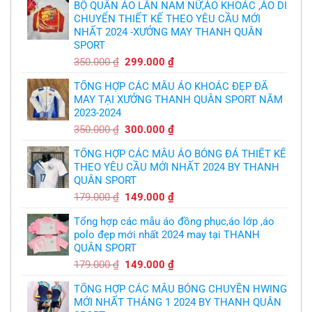
in
BỘ QUẦN ÁO LÂN NAM NỮ,ÁO KHOÁC ,ÁO DI
cầu
áo
thủ,
CHUYỂN THIẾT KẾ THEO YÊU CẦU MỚI
bóng
thừa
chuyền
nhận
NHẤT 2024 -XƯỞNG MAY THANH QUÂN
theo
sự
yêu
SPORT
thật
cầu
chua
,thiết
Giá
Giá
350.000
₫
299.000
₫
chát
kế
của
gốc
hiện
logo
bầy
free
TỔNG HỢP CÁC MẪU ÁO KHOÁC ĐẸP ĐÃ
là:
tại
quỷ
nhỏ
MAY TẠI XƯỞNG THANH QUÂN SPORT NĂM
350.000 ₫.
là:
2023-2024
299.000 ₫.
Giá
Giá
350.000
₫
300.000
₫
gốc
hiện
TỔNG HỢP CÁC MẪU ÁO BÓNG ĐÁ THIẾT KẾ
là:
tại
THEO YÊU CẦU MỚI NHẤT 2024 BY THANH
350.000 ₫.
là:
QUÂN SPORT
300.000 ₫.
Giá
Giá
179.000
₫
149.000
₫
gốc
hiện
Tổng hợp các mẫu áo đồng phục,áo lớp ,áo
là:
tại
polo đẹp mới nhất 2024 may tại THANH
179.000 ₫.
là:
QUÂN SPORT
149.000 ₫.
Giá
Giá
179.000
₫
149.000
₫
gốc
hiện
TỔNG HỢP CÁC MẪU BÓNG CHUYỀN HWING
là:
tại
MỚI NHẤT THÁNG 1 2024 BY THANH QUÂN
179.000 ₫.
là: