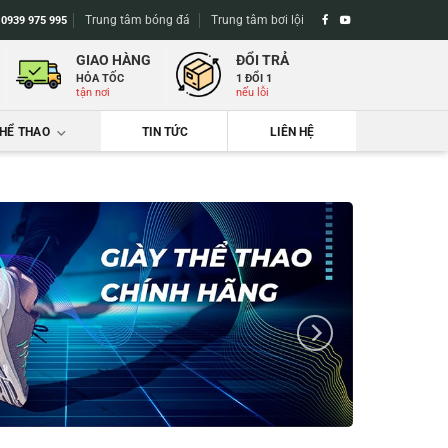
Trung tâm bóng đá
Trung tâm bơi lội
-
0939 975 995
GIAO HÀNG
ĐỔI TRẢ
HỎA TỐC
1 ĐỔI 1
tận nơi
nếu lỗi
THỂ THAO
TIN TỨC
LIÊN HỆ