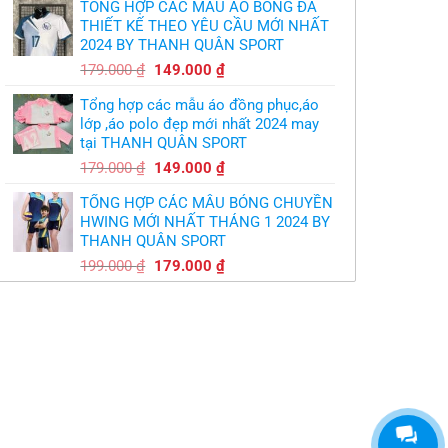
TỔNG HỢP CÁC MẪU ÁO BÓNG ĐÁ
là:
tại
THIẾT KẾ THEO YÊU CẦU MỚI NHẤT
350.000 ₫.
là:
2024 BY THANH QUÂN SPORT
300.000 ₫.
Giá
Giá
179.000
₫
149.000
₫
gốc
hiện
Tổng hợp các mẫu áo đồng phục,áo
là:
tại
lớp ,áo polo đẹp mới nhất 2024 may
179.000 ₫.
là:
tại THANH QUÂN SPORT
149.000 ₫.
Giá
Giá
179.000
₫
149.000
₫
gốc
hiện
TỔNG HỢP CÁC MẪU BÓNG CHUYỀN
là:
tại
HWING MỚI NHẤT THÁNG 1 2024 BY
179.000 ₫.
là:
THANH QUÂN SPORT
149.000 ₫.
Giá
Giá
199.000
₫
179.000
₫
gốc
hiện
là:
tại
199.000 ₫.
là:
179.000 ₫.