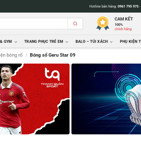
Hotline bán hàng:
0961 795 975
CAM KẾT
100%
chính hãng
 & GYM
TRANG PHỤC TRẺ EM
BALO – TÚI XÁCH
PHỤ KIỆN 
iện bóng rổ
/
Bóng sổ Geru Star 09