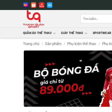
Bỏ
qua
nội
Tìm
dung
kiếm:
QUẦN ÁO THỂ THAO
GIÀY THỂ THAO
SPORTWEAR
Trang chủ
/
Sản phẩm
/
Phụ kiện thể thao
/
Phụ k