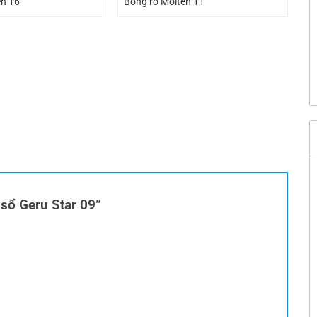
en 16
Bóng rổ Molten 11
 sổ Geru Star 09”