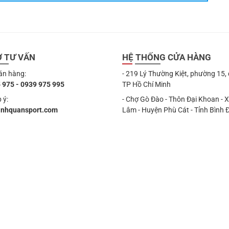
Ợ TƯ VẤN
HỆ THỐNG CỬA HÀNG
án hàng:
- 219 Lý Thường Kiệt, phường 15,
 975 - 0939 975 995
TP Hồ Chí Minh
 ý:
- Chợ Gò Đào - Thôn Đại Khoan - 
anhquansport.com
Lâm - Huyện Phù Cát - Tỉnh Bình 