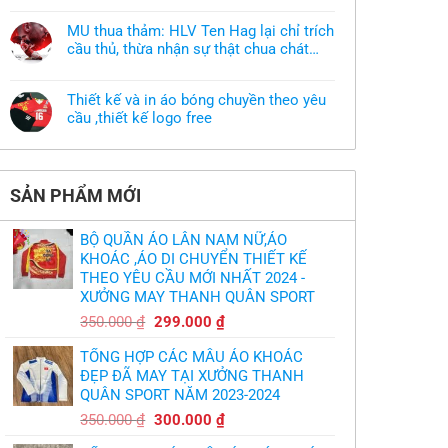
muốn
có
làm
bình
áo
MU thua thảm: HLV Ten Hag lại chỉ trích
luận
thun
ở
cầu thủ, thừa nhận sự thật chua chát
đồng
Xưởng
phục
của bầy quỷ nhỏ
Không
may
nhưng
có
áo
chưa
bình
khoác
có
Thiết kế và in áo bóng chuyền theo yêu
luận
theo
mẫu
ở
cầu ,thiết kế logo free
yêu
thì
MU
cầu
phải
Không
thua
thiết
làm
có
thảm:
kế
sao?
bình
HLV
tại
luận
Ten
TPHCM
ở
Hag
SẢN PHẨM MỚI
Thiết
lại
kế
chỉ
và
trích
in
cầu
BỘ QUẦN ÁO LÂN NAM NỮ,ÁO
áo
thủ,
bóng
KHOÁC ,ÁO DI CHUYỂN THIẾT KẾ
thừa
chuyền
nhận
THEO YÊU CẦU MỚI NHẤT 2024 -
theo
sự
yêu
XƯỞNG MAY THANH QUÂN SPORT
thật
cầu
chua
,thiết
Giá
Giá
chát
350.000
₫
299.000
₫
kế
của
gốc
hiện
logo
bầy
free
TỔNG HỢP CÁC MẪU ÁO KHOÁC
quỷ
là:
tại
nhỏ
ĐẸP ĐÃ MAY TẠI XƯỞNG THANH
350.000 ₫.
là:
QUÂN SPORT NĂM 2023-2024
299.000 ₫.
Giá
Giá
350.000
₫
300.000
₫
gốc
hiện