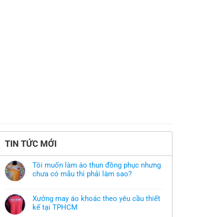
TIN TỨC MỚI
Tôi muốn làm áo thun đồng phục nhưng
chưa có mẫu thì phải làm sao?
Không
có
bình
Xưởng may áo khoác theo yêu cầu thiết
luận
ở
kế tại TPHCM
Tôi
Không