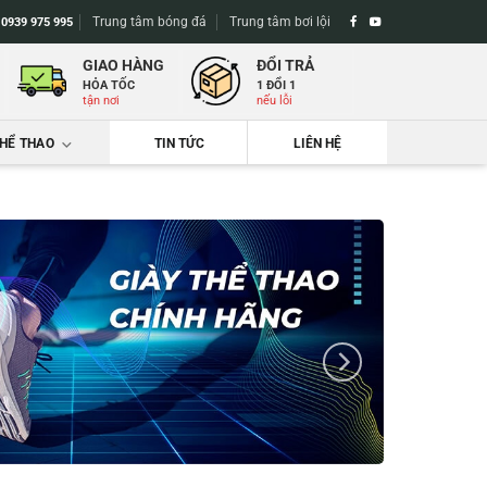
Trung tâm bóng đá
Trung tâm bơi lội
-
0939 975 995
GIAO HÀNG
ĐỔI TRẢ
HỎA TỐC
1 ĐỔI 1
tận nơi
nếu lỗi
THỂ THAO
TIN TỨC
LIÊN HỆ