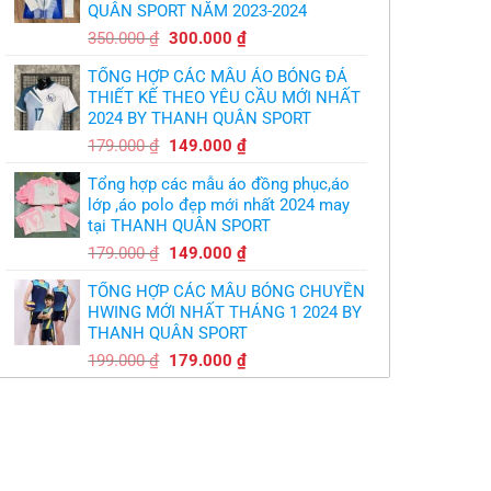
QUÂN SPORT NĂM 2023-2024
299.000 ₫.
Giá
Giá
350.000
₫
300.000
₫
gốc
hiện
TỔNG HỢP CÁC MẪU ÁO BÓNG ĐÁ
là:
tại
THIẾT KẾ THEO YÊU CẦU MỚI NHẤT
350.000 ₫.
là:
2024 BY THANH QUÂN SPORT
300.000 ₫.
Giá
Giá
179.000
₫
149.000
₫
gốc
hiện
Tổng hợp các mẫu áo đồng phục,áo
là:
tại
lớp ,áo polo đẹp mới nhất 2024 may
179.000 ₫.
là:
tại THANH QUÂN SPORT
149.000 ₫.
Giá
Giá
179.000
₫
149.000
₫
gốc
hiện
TỔNG HỢP CÁC MẪU BÓNG CHUYỀN
là:
tại
HWING MỚI NHẤT THÁNG 1 2024 BY
179.000 ₫.
là:
THANH QUÂN SPORT
149.000 ₫.
Giá
Giá
199.000
₫
179.000
₫
gốc
hiện
là:
tại
199.000 ₫.
là:
179.000 ₫.