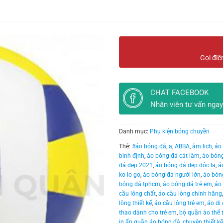
Gọi điệ
CHAT FACEBOOK
Nhân viên tư vấn ngay
Danh mục:
Phụ kiện bóng chuyền
Thẻ:
#áo bóng đá
,
a
,
ABBA
,
âm lịch
,
áo
bình định
,
áo bóng đá cát lâm
,
áo bóng
đá đẹp 2021
,
áo bóng đá đẹp độc lạ
,
á
ko lo go
,
áo bóng đá người lớn
,
áo bón
bóng đá tphcm
,
áo bóng đá trẻ em
,
áo 
cầu lông chất
,
áo cầu lông chính hãng
lông thiết kế
,
áo cầu lông trẻ em
,
áo di
thao dành cho trẻ em
,
bộ quần áo thể
in ấn quần áo bóng đá
,
chuyên thiết k