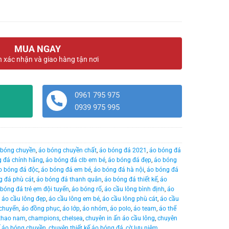
MUA NGAY
n xác nhận và giao hàng tận nơi
0961 795 975
0939 975 995
 bóng chuyền
,
áo bóng chuyền chất
,
áo bóng đá 2021
,
áo bóng đá
 đá chính hãng
,
áo bóng đá clb em bé
,
áo bóng đá đẹp
,
áo bóng
o bóng đá độc
,
áo bóng đá em bé
,
áo bóng đá hà nội
,
áo bóng đá
g đá phù cát
,
áo bóng đá thanh quân
,
áo bóng đá thiết kế
,
áo
bóng đá trẻ ẹm đội tuyển
,
áo bóng rổ
,
áo cầu lông bình định
,
áo
,
áo cầu lông đẹp
,
áo cầu lông em bé
,
áo cầu lông phù cát
,
áo cầu
 chuyển
,
áo đồng phục
,
áo lớp
,
áo nhóm
,
áo polo
,
áo team
,
áo thể
 thao nam
,
champions
,
chelsea
,
chuyên in ấn áo cầu lông
,
chuyên
ế áo bóng chuyền
,
chuyên thiết kế áo bóng đá
,
cờ lưu niệm
,