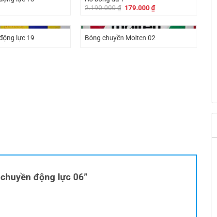
Giá
Giá
2.190.000
₫
179.000
₫
gốc
hiện
là:
tại
2.190.000 ₫.
là:
179.000 ₫.
động lực 19
Bóng chuyền Molten 02
g chuyền động lực 06”