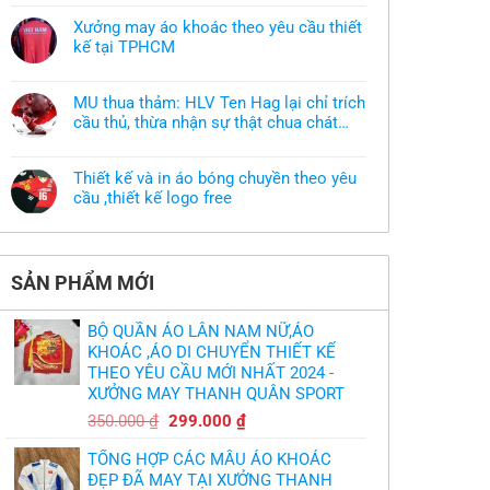
có
bình
Xưởng may áo khoác theo yêu cầu thiết
luận
ở
kế tại TPHCM
Tôi
Không
muốn
có
làm
bình
áo
MU thua thảm: HLV Ten Hag lại chỉ trích
luận
thun
ở
cầu thủ, thừa nhận sự thật chua chát
đồng
Xưởng
phục
của bầy quỷ nhỏ
Không
may
nhưng
có
áo
chưa
bình
khoác
có
Thiết kế và in áo bóng chuyền theo yêu
luận
theo
mẫu
ở
cầu ,thiết kế logo free
yêu
thì
MU
cầu
phải
Không
thua
thiết
làm
có
thảm:
kế
sao?
bình
HLV
tại
luận
Ten
TPHCM
ở
Hag
SẢN PHẨM MỚI
Thiết
lại
kế
chỉ
và
trích
in
cầu
BỘ QUẦN ÁO LÂN NAM NỮ,ÁO
áo
thủ,
bóng
KHOÁC ,ÁO DI CHUYỂN THIẾT KẾ
thừa
chuyền
nhận
THEO YÊU CẦU MỚI NHẤT 2024 -
theo
sự
yêu
XƯỞNG MAY THANH QUÂN SPORT
thật
cầu
chua
,thiết
Giá
Giá
chát
350.000
₫
299.000
₫
kế
của
gốc
hiện
logo
bầy
free
TỔNG HỢP CÁC MẪU ÁO KHOÁC
quỷ
là:
tại
nhỏ
ĐẸP ĐÃ MAY TẠI XƯỞNG THANH
350.000 ₫.
là: