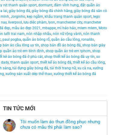
y nịt thanh quân sport
,
dormunt
,
đàm vĩnh hưng
,
đặt quần áo
ia lai
,
giày bóng đá
,
giày bóng đá chính hãng
,
giày bóng đá sân cỏ
 minh
,
Jorginho
,
kẹp ngầm
,
khẩu trang thanh quân sport
,
lego
 nay
,
liverpool
,
lưu diệc phàm
,
lyon
,
manchester city
,
mancheter
đá đẹp
,
mẫu áo đẹp 2021
,
mbappe
,
mì hảo hảo
,
mlem mlem
,
Moto
n lưỡi trai nam
,
nón nhập nhẩu
,
nón nữ rộng vành
,
nón thanh
c
,
paul pogba
,
quần áo bóng rổ
,
quần áo cầu lông
,
ronaldo
,
p bán áo cầu lông uy tín
,
shop bán đồ áo bóng đá
,
shop bán giày
p quần áo trẻ em bình định
,
shop quần áo trẻ em tphcm
,
shop
ết kê áo bóng đá ở phù cát
,
shop thiết kế áo bóng đá uy tín
,
so
 dady
,
thanh quân sport
,
thiết kế áo bóng đá
,
thiết kế áo cầu lông
,
nh sảng
,
túi đựng giày bóng đá
,
túi thời trang nữ
,
xu cà na
,
xưởng
ông
,
xưởng sản xuất dép thể thao
,
xưởng thiết kế áo bóng đá
TIN TỨC MỚI
Tôi muốn làm áo thun đồng phục nhưng
chưa có mẫu thì phải làm sao?
Không