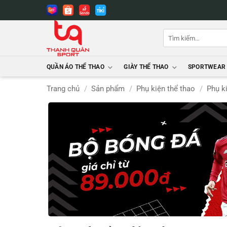
Bỏ
qua
nội
Tìm
dung
kiếm:
QUẦN ÁO THỂ THAO
GIÀY THỂ THAO
SPORTWEAR
Trang chủ
/
Sản phẩm
/
Phụ kiện thể thao
/
Phụ k