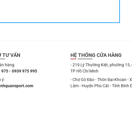
Ợ TƯ VẤN
HỆ THỐNG CỬA HÀNG
án hàng:
- 219 Lý Thường Kiệt, phường 15,
 975 - 0939 975 995
TP Hồ Chí Minh
 ý:
- Chợ Gò Đào - Thôn Đại Khoan - 
anhquansport.com
Lâm - Huyện Phù Cát - Tỉnh Bình 