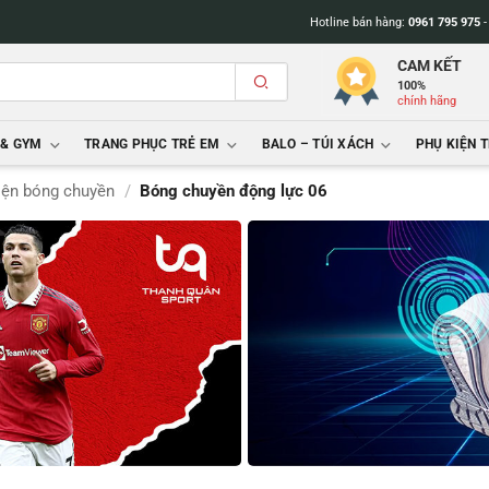
Hotline bán hàng:
0961 795 975
CAM KẾT
100%
chính hãng
 & GYM
TRANG PHỤC TRẺ EM
BALO – TÚI XÁCH
PHỤ KIỆN 
iện bóng chuyền
/
Bóng chuyền động lực 06