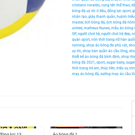
cristiano ronaldo
,
cung tên thể thao
,
dâ
bóng đá uy tín ở đâu
,
động lực sport
,
g
nhân tạo
,
giày thanh quân
,
huỳnh hiểu
master
,
lịch bóng đá
,
lịch bóng đá hôm
united
,
matheus Nunes
,
mẫu áo bóng 
GP
,
người chơi hệ
,
người chơi hệ đẹp
,
nó
quân sport
,
nón thời trang nữ hàn quố
running
,
shop áo bóng đá phù cát
,
sho
uy tín
,
shop bán quần áo cầu lông
,
sho
thiết kế áo bóng đá bình định
,
shop thi
bóng đá 2021
,
sport
,
sugar baby
,
suger
thời trang trẻ em
,
thủy tiên
,
triệu vy
,
trị
may áo bóng đá
,
xưởng may áo cầu l
-
2.011.000
₫
động lực 13
Áo bóng đá 1