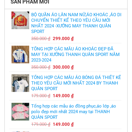
Hag
SẢN PHẨM MỚI
Thiết
lại
kế
chỉ
và
trích
in
BỘ QUẦN ÁO LÂN NAM NỮ,ÁO KHOÁC ,ÁO DI
cầu
áo
thủ,
CHUYỂN THIẾT KẾ THEO YÊU CẦU MỚI
bóng
thừa
chuyền
nhận
NHẤT 2024 -XƯỞNG MAY THANH QUÂN
theo
sự
yêu
SPORT
thật
cầu
chua
,thiết
Giá
Giá
350.000
₫
299.000
₫
chát
kế
của
gốc
hiện
logo
bầy
free
TỔNG HỢP CÁC MẪU ÁO KHOÁC ĐẸP ĐÃ
là:
tại
quỷ
nhỏ
MAY TẠI XƯỞNG THANH QUÂN SPORT NĂM
350.000 ₫.
là:
2023-2024
299.000 ₫.
Giá
Giá
350.000
₫
300.000
₫
gốc
hiện
TỔNG HỢP CÁC MẪU ÁO BÓNG ĐÁ THIẾT KẾ
là:
tại
THEO YÊU CẦU MỚI NHẤT 2024 BY THANH
350.000 ₫.
là:
QUÂN SPORT
300.000 ₫.
Giá
Giá
179.000
₫
149.000
₫
gốc
hiện
Tổng hợp các mẫu áo đồng phục,áo lớp ,áo
là:
tại
polo đẹp mới nhất 2024 may tại THANH
179.000 ₫.
là:
QUÂN SPORT
149.000 ₫.
Giá
Giá
179.000
₫
149.000
₫
gốc
hiện