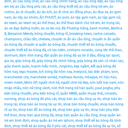
định
,
áo cầu lông chất
,
áo cầu lông chính hãng
,
áo cầu lông đẹp
,
áo cầu lông
em bé
,
áo cầu lông phù cát
,
áo cầu lông thiết kế
,
áo cầu lông trẻ em
,
áo
cotton
,
áo di chuyển
,
áo du lịch
,
áo đi chơi
,
áo đồng phục
,
áo đua xe
,
áo gym
nam
,
áo lớp
,
áo nhóm
,
ÁO PHƯỢT
,
áo polo
,
áo tập gym nam
,
áo tập gym nữ
,
áo team
,
áo team xe
,
áo thể thao
,
áo thể thao dành cho trẻ em
,
áo trọng tài
,
áo xe đạp đường trườn
,
áo xe leo núi
,
Bà Phương Hằng
,
banh molten
,
Benfica
B
,
Benjamin Mendy
,
bóng chuyền
,
bóng rổ
,
breaking news
,
carlos caicedo
,
champions
,
châu tấn
,
chelsea
,
chuyên in ấn áo cầu lông
,
chuyên in ấn quần
áo bóng đá
,
chuyên sỉ quần áo bóng đá
,
chuyên thiết kế áo bóng chuyền
,
chuyên thiết kế áo bóng đá
,
cờ lưu niệm
,
cristiano ronaldo
,
cung tên thể thao
,
dormunt
,
đàm vĩnh hưng
,
đặt quần áo bóng đá uy tín ở đâu
,
động lực sport
,
gia lai
,
giày bóng đá
,
giày bóng đá chính hãng
,
giày bóng đá sân cỏ nhân tạo
,
giày thanh quân
,
huỳnh hiểu minh
,
Jorginho
,
kẹp ngầm
,
kết quả bóng đá
hôm nay
,
lego master
,
lịch bóng đá hôm nay
,
liverpool
,
lưu diệc phàm
,
lyon
,
manchester city
,
mancheter united
,
matheus Nunes
,
mbappe
,
mì hảo hảo
,
mlem mlem
,
Moto GP
,
người chơi hệ
,
người chơi hệ đẹp
,
nón lưỡi trai nam
,
nón
nhập nhẩu
,
nón nữ rộng vành
,
nón thời trang nữ hàn quốc
,
paul pogba
,
phụ
kiện bóng chuyền
,
phụ kiện bóng rổ
,
quần MMA
,
quần muay thái
,
ronaldo
,
running
,
shop áo bóng đá phù cát
,
shop bán áo cầu lông uy tín
,
shop bán áo
trọng tài
,
shop bán áo trọng tài uy tín
,
shop bán bóng chuyền
,
shop bán bóng
rổ uy tín
,
shop bán đồ áo bóng đá
,
shop bán giày uy tín
,
shop bán phụ kiện
thể thao
,
shop bán quả bóng đá
,
shop bán quần áo cầu lông
,
shop quần áo
trẻ em bình định
,
shop quần áo trẻ em tphcm
,
shop thiết kế áo bóng đá bình
định
,
shop thiết kê áo bóng đá ở phù cát
,
shop thiết kế áo bóng đá uy tín
,
số