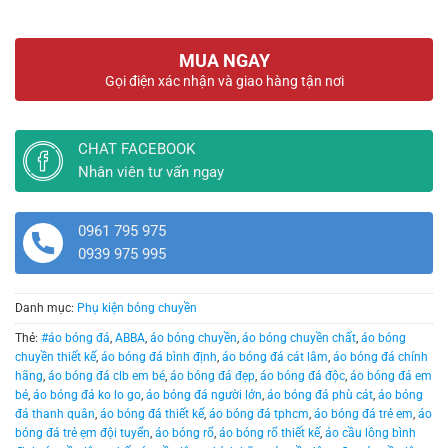
MUA NGAY
Gọi điện xác nhận và giao hàng tận nơi
CHAT FACEBOOK
Nhân viên tư vấn ngay
0961 795 975
0939 975 995
Danh mục:
Phụ kiện bóng chuyền
Thẻ:
#áo bóng đá
,
ABBA
,
áo bóng chuyền
,
áo bóng chuyền chất
,
áo bóng
chuyền thiết kế
,
áo bóng đá bình định
,
áo bóng đá cát lâm
,
áo bóng đá chính
hãng
,
áo bóng đá clb em bé
,
áo bóng đá đẹp
,
áo bóng đá độc
,
áo bóng đá em
bé
,
áo bóng đá ko lo go
,
áo bóng đá người lớn
,
áo bóng đá phù cát
,
áo bóng
đá thanh quân
,
áo bóng đá thiết kế
,
áo bóng đá tphcm
,
áo bóng đá trẻ em
,
áo
bóng đá trẻ ẹm đội tuyển
,
áo bóng rổ
,
áo bóng rổ thiết kế
,
áo cầu lông bình