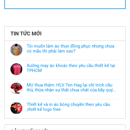
TIN TỨC MỚI
Tôi muốn làm áo thun đồng phục nhưng chưa
có mẫu thì phải làm sao?
Không
có
bình
Xưởng may áo khoác theo yêu cầu thiết kế tại
luận
TPHCM
ở
Tôi
Không
muốn
có
làm
bình
áo
MU thua thảm: HLV Ten Hag lại chỉ trích cầu
luận
thun
thủ, thừa nhận sự thật chua chát của bầy quỷ
ở
đồng
Xưởng
nhỏ
phục
Không
may
nhưng
có
áo
chưa
bình
khoác
Thiết kế và in áo bóng chuyền theo yêu cầu
có
luận
theo
mẫu
,thiết kế logo free
ở
yêu
thì
MU
cầu
Không
phải
thua
thiết
có
làm
thảm:
kế
bình
sao?
HLV
tại
luận
Ten
TPHCM
ở