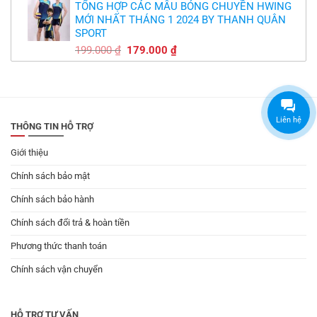
TỔNG HỢP CÁC MẪU BÓNG CHUYỀN HWING
là:
tại
MỚI NHẤT THÁNG 1 2024 BY THANH QUÂN
179.000 ₫.
là:
SPORT
149.000 ₫.
Giá
Giá
199.000
₫
179.000
₫
gốc
hiện
là:
tại
199.000 ₫.
là:
179.000 ₫.
Liên hệ
THÔNG TIN HỖ TRỢ
Giới thiệu
Chính sách bảo mật
Chính sách bảo hành
Chính sách đổi trả & hoàn tiền
Phương thức thanh toán
Chính sách vận chuyển
HỖ TRỢ TƯ VẤN