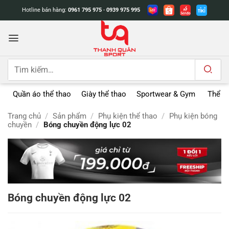
Bỏ
Hotline bán hàng:
0961 795 975
-
0939 975 995
qua
nội
dung
Tìm
kiếm:
Quần áo thể thao
Giày thể thao
Sportwear & Gym
Thể t
Trang chủ
/
Sản phẩm
/
Phụ kiện thể thao
/
Phụ kiện bóng
chuyền
/
Bóng chuyền động lực 02
Bóng chuyền động lực 02