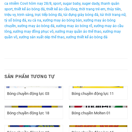
ca nhiễm Covil hôm nay 28/8
,
sport
,
sugar baby
,
suger dady
,
thanh quân
sport
,
thiết kế áo bóng đá
,
thiết kế áo cầu lông
,
thời trang trẻ em
,
thủy tiên
,
triệu vy
,
trịnh sảng
,
trực tiếp bóng đá
,
túi đựng giày bóng đá
,
túi thời trang nữ
,
tỷ số bóng đá
,
xu cà na
,
xưởng may áo bóng bàn
,
xưởng may áo bóng
chuyền
,
xưởng may áo bóng đá
,
xưởng may áo bóng rổ
,
xưởng may áo cầu
lông
,
xưởng may đồng phục võ
,
xưởng may quần áo thể thao
,
xưởng may
quần võ
,
xưởng sản xuất dép thể thao
,
xưởng thiết kế áo bóng đá
SẢN PHẨM TƯƠNG TỰ
Bóng chuyền động lực 03
Bóng chuyền động lực 11
Bóng chuyền động lực 18
Bóng chuyền Molten 01