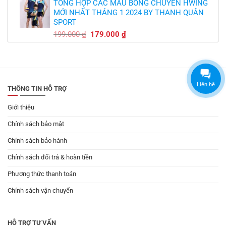
TỔNG HỢP CÁC MẪU BÓNG CHUYỀN HWING
là:
tại
MỚI NHẤT THÁNG 1 2024 BY THANH QUÂN
179.000 ₫.
là:
SPORT
149.000 ₫.
Giá
Giá
199.000
₫
179.000
₫
gốc
hiện
là:
tại
199.000 ₫.
là:
179.000 ₫.
Liên hệ
THÔNG TIN HỖ TRỢ
Giới thiệu
Chính sách bảo mật
Chính sách bảo hành
Chính sách đổi trả & hoàn tiền
Phương thức thanh toán
Chính sách vận chuyển
HỖ TRỢ TƯ VẤN