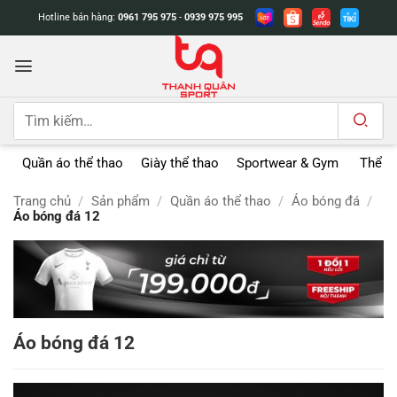
Bỏ
Hotline bán hàng:
0961 795 975
-
0939 975 995
qua
nội
dung
Tìm
kiếm:
Quần áo thể thao
Giày thể thao
Sportwear & Gym
Thể t
Trang chủ
/
Sản phẩm
/
Quần áo thể thao
/
Áo bóng đá
/
Áo bóng đá 12
Áo bóng đá 12