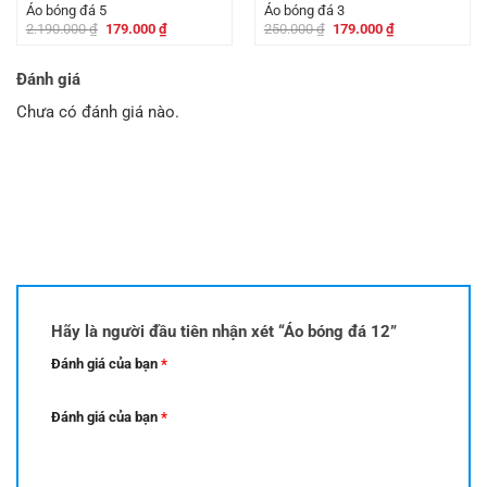
Áo bóng đá 5
Áo bóng đá 3
Giá
Giá
Giá
Giá
2.190.000
₫
179.000
₫
250.000
₫
179.000
₫
gốc
hiện
gốc
hiện
là:
tại
là:
tại
2.190.000 ₫.
là:
250.000 ₫.
là:
Đánh giá
179.000 ₫.
179.000 ₫.
Chưa có đánh giá nào.
Hãy là người đầu tiên nhận xét “Áo bóng đá 12”
Đánh giá của bạn
*
Đánh giá của bạn
*