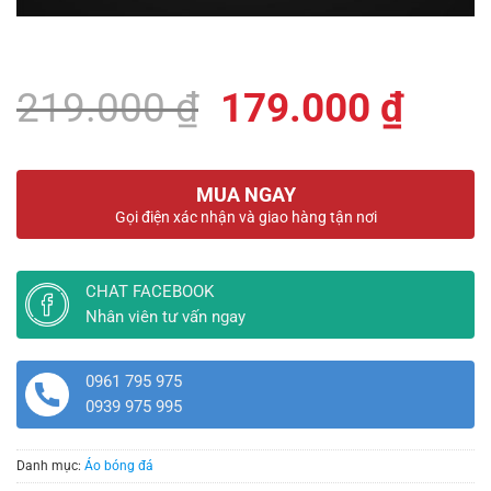
Giá
Giá
219.000
₫
179.000
₫
gốc
hiện
là:
tại
MUA NGAY
219.000 ₫.
là:
Gọi điện xác nhận và giao hàng tận nơi
179.
CHAT FACEBOOK
Nhân viên tư vấn ngay
0961 795 975
0939 975 995
Danh mục:
Áo bóng đá