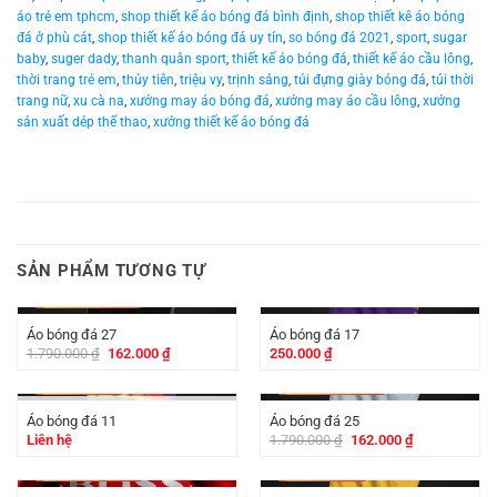
áo trẻ em tphcm
,
shop thiết kế áo bóng đá bình định
,
shop thiết kê áo bóng
đá ở phù cát
,
shop thiết kế áo bóng đá uy tín
,
so bóng đá 2021
,
sport
,
sugar
baby
,
suger dady
,
thanh quân sport
,
thiết kế áo bóng đá
,
thiết kế áo cầu lông
,
thời trang trẻ em
,
thủy tiên
,
triệu vy
,
trịnh sảng
,
túi đựng giày bóng đá
,
túi thời
trang nữ
,
xu cà na
,
xưởng may áo bóng đá
,
xưởng may áo cầu lông
,
xưởng
sản xuất dép thể thao
,
xưởng thiết kế áo bóng đá
SẢN PHẨM TƯƠNG TỰ
-
1.628.000
₫
Áo bóng đá 27
Áo bóng đá 17
Giá
Giá
1.790.000
₫
162.000
₫
250.000
₫
gốc
hiện
là:
tại
-
40.000
₫
-
1.628.000
₫
1.790.000 ₫.
là:
162.000 ₫.
Áo bóng đá 11
Áo bóng đá 25
HẾT HÀNG
Giá
Giá
Liên hệ
1.790.000
₫
162.000
₫
gốc
hiện
là:
tại
-
2.011.000
₫
-
71.000
₫
1.790.000 ₫.
là:
162.000 ₫.