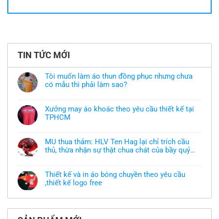
TIN TỨC MỚI
Tôi muốn làm áo thun đồng phục nhưng chưa
có mẫu thì phải làm sao?
Không
có
bình
Xưởng may áo khoác theo yêu cầu thiết kế tại
luận
TPHCM
ở
Tôi
Không
muốn
có
làm
bình
áo
MU thua thảm: HLV Ten Hag lại chỉ trích cầu
luận
thun
thủ, thừa nhận sự thật chua chát của bầy quỷ
ở
đồng
Xưởng
nhỏ
phục
Không
may
nhưng
có
áo
chưa
bình
khoác
Thiết kế và in áo bóng chuyền theo yêu cầu
có
luận
theo
mẫu
,thiết kế logo free
ở
yêu
thì
MU
cầu
Không
phải
thua
thiết
có
làm
thảm:
kế
bình
sao?
HLV
tại
luận
Ten
TPHCM
ở
Hag