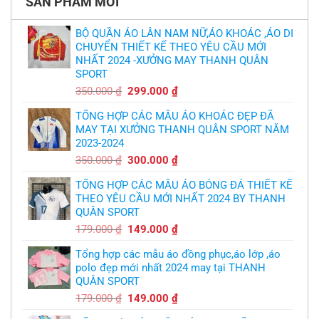
SẢN PHẨM MỚI
Thiết
lại
kế
chỉ
và
trích
in
BỘ QUẦN ÁO LÂN NAM NỮ,ÁO KHOÁC ,ÁO DI
cầu
áo
thủ,
CHUYỂN THIẾT KẾ THEO YÊU CẦU MỚI
bóng
thừa
chuyền
nhận
NHẤT 2024 -XƯỞNG MAY THANH QUÂN
theo
sự
yêu
SPORT
thật
cầu
chua
,thiết
Giá
Giá
350.000
₫
299.000
₫
chát
kế
của
gốc
hiện
logo
bầy
free
TỔNG HỢP CÁC MẪU ÁO KHOÁC ĐẸP ĐÃ
là:
tại
quỷ
nhỏ
MAY TẠI XƯỞNG THANH QUÂN SPORT NĂM
350.000 ₫.
là:
2023-2024
299.000 ₫.
Giá
Giá
350.000
₫
300.000
₫
gốc
hiện
TỔNG HỢP CÁC MẪU ÁO BÓNG ĐÁ THIẾT KẾ
là:
tại
THEO YÊU CẦU MỚI NHẤT 2024 BY THANH
350.000 ₫.
là:
QUÂN SPORT
300.000 ₫.
Giá
Giá
179.000
₫
149.000
₫
gốc
hiện
Tổng hợp các mẫu áo đồng phục,áo lớp ,áo
là:
tại
polo đẹp mới nhất 2024 may tại THANH
179.000 ₫.
là:
QUÂN SPORT
149.000 ₫.
Giá
Giá
179.000
₫
149.000
₫
gốc
hiện