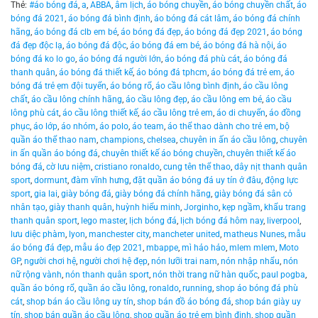
Thẻ:
#áo bóng đá
,
a
,
ABBA
,
âm lịch
,
áo bóng chuyền
,
áo bóng chuyền chất
,
áo
bóng đá 2021
,
áo bóng đá bình định
,
áo bóng đá cát lâm
,
áo bóng đá chính
hãng
,
áo bóng đá clb em bé
,
áo bóng đá đẹp
,
áo bóng đá đẹp 2021
,
áo bóng
đá đẹp độc lạ
,
áo bóng đá độc
,
áo bóng đá em bé
,
áo bóng đá hà nội
,
áo
bóng đá ko lo go
,
áo bóng đá người lớn
,
áo bóng đá phù cát
,
áo bóng đá
thanh quân
,
áo bóng đá thiết kế
,
áo bóng đá tphcm
,
áo bóng đá trẻ em
,
áo
bóng đá trẻ ẹm đội tuyển
,
áo bóng rổ
,
áo cầu lông bình định
,
áo cầu lông
chất
,
áo cầu lông chính hãng
,
áo cầu lông đẹp
,
áo cầu lông em bé
,
áo cầu
lông phù cát
,
áo cầu lông thiết kế
,
áo cầu lông trẻ em
,
áo di chuyển
,
áo đồng
phục
,
áo lớp
,
áo nhóm
,
áo polo
,
áo team
,
áo thể thao dành cho trẻ em
,
bộ
quần áo thể thao nam
,
champions
,
chelsea
,
chuyên in ấn áo cầu lông
,
chuyên
in ấn quần áo bóng đá
,
chuyên thiết kế áo bóng chuyền
,
chuyên thiết kế áo
bóng đá
,
cờ lưu niệm
,
cristiano ronaldo
,
cung tên thể thao
,
dây nịt thanh quân
sport
,
dormunt
,
đàm vĩnh hưng
,
đặt quần áo bóng đá uy tín ở đâu
,
động lực
sport
,
gia lai
,
giày bóng đá
,
giày bóng đá chính hãng
,
giày bóng đá sân cỏ
nhân tạo
,
giày thanh quân
,
huỳnh hiểu minh
,
Jorginho
,
kẹp ngầm
,
khẩu trang
thanh quân sport
,
lego master
,
lịch bóng đá
,
lịch bóng đá hôm nay
,
liverpool
,
lưu diệc phàm
,
lyon
,
manchester city
,
mancheter united
,
matheus Nunes
,
mẫu
áo bóng đá đẹp
,
mẫu áo đẹp 2021
,
mbappe
,
mì hảo hảo
,
mlem mlem
,
Moto
GP
,
người chơi hệ
,
người chơi hệ đẹp
,
nón lưỡi trai nam
,
nón nhập nhẩu
,
nón
nữ rộng vành
,
nón thanh quân sport
,
nón thời trang nữ hàn quốc
,
paul pogba
,
quần áo bóng rổ
,
quần áo cầu lông
,
ronaldo
,
running
,
shop áo bóng đá phù
cát
,
shop bán áo cầu lông uy tín
,
shop bán đồ áo bóng đá
,
shop bán giày uy
tín
,
shop bán quần áo cầu lông
,
shop quần áo trẻ em bình định
,
shop quần