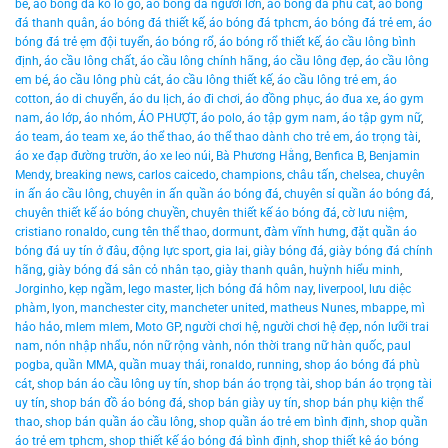
bé
,
áo bóng đá ko lo go
,
áo bóng đá người lớn
,
áo bóng đá phù cát
,
áo bóng
đá thanh quân
,
áo bóng đá thiết kế
,
áo bóng đá tphcm
,
áo bóng đá trẻ em
,
áo
bóng đá trẻ ẹm đội tuyển
,
áo bóng rổ
,
áo bóng rổ thiết kế
,
áo cầu lông bình
định
,
áo cầu lông chất
,
áo cầu lông chính hãng
,
áo cầu lông đẹp
,
áo cầu lông
em bé
,
áo cầu lông phù cát
,
áo cầu lông thiết kế
,
áo cầu lông trẻ em
,
áo
cotton
,
áo di chuyển
,
áo du lịch
,
áo đi chơi
,
áo đồng phục
,
áo đua xe
,
áo gym
nam
,
áo lớp
,
áo nhóm
,
ÁO PHƯỢT
,
áo polo
,
áo tập gym nam
,
áo tập gym nữ
,
áo team
,
áo team xe
,
áo thể thao
,
áo thể thao dành cho trẻ em
,
áo trọng tài
,
áo xe đạp đường trườn
,
áo xe leo núi
,
Bà Phương Hằng
,
Benfica B
,
Benjamin
Mendy
,
breaking news
,
carlos caicedo
,
champions
,
châu tấn
,
chelsea
,
chuyên
in ấn áo cầu lông
,
chuyên in ấn quần áo bóng đá
,
chuyên sỉ quần áo bóng đá
,
chuyên thiết kế áo bóng chuyền
,
chuyên thiết kế áo bóng đá
,
cờ lưu niệm
,
cristiano ronaldo
,
cung tên thể thao
,
dormunt
,
đàm vĩnh hưng
,
đặt quần áo
bóng đá uy tín ở đâu
,
động lực sport
,
gia lai
,
giày bóng đá
,
giày bóng đá chính
hãng
,
giày bóng đá sân cỏ nhân tạo
,
giày thanh quân
,
huỳnh hiểu minh
,
Jorginho
,
kẹp ngầm
,
lego master
,
lịch bóng đá hôm nay
,
liverpool
,
lưu diệc
phàm
,
lyon
,
manchester city
,
mancheter united
,
matheus Nunes
,
mbappe
,
mì
hảo hảo
,
mlem mlem
,
Moto GP
,
người chơi hệ
,
người chơi hệ đẹp
,
nón lưỡi trai
nam
,
nón nhập nhẩu
,
nón nữ rộng vành
,
nón thời trang nữ hàn quốc
,
paul
pogba
,
quần MMA
,
quần muay thái
,
ronaldo
,
running
,
shop áo bóng đá phù
cát
,
shop bán áo cầu lông uy tín
,
shop bán áo trọng tài
,
shop bán áo trọng tài
uy tín
,
shop bán đồ áo bóng đá
,
shop bán giày uy tín
,
shop bán phụ kiện thể
thao
,
shop bán quần áo cầu lông
,
shop quần áo trẻ em bình định
,
shop quần
áo trẻ em tphcm
,
shop thiết kế áo bóng đá bình định
,
shop thiết kê áo bóng