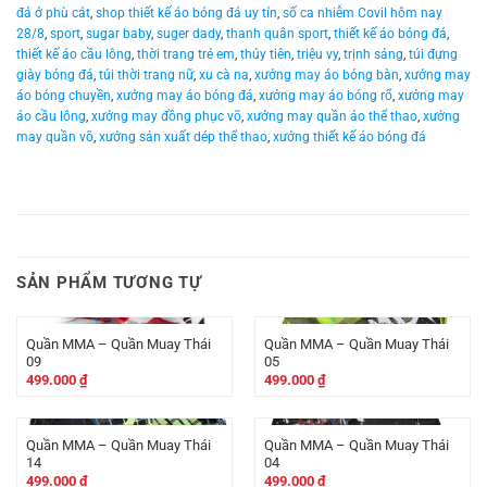
đá ở phù cát
,
shop thiết kế áo bóng đá uy tín
,
số ca nhiễm Covil hôm nay
28/8
,
sport
,
sugar baby
,
suger dady
,
thanh quân sport
,
thiết kế áo bóng đá
,
thiết kế áo cầu lông
,
thời trang trẻ em
,
thủy tiên
,
triệu vy
,
trịnh sảng
,
túi đựng
giày bóng đá
,
túi thời trang nữ
,
xu cà na
,
xưởng may áo bóng bàn
,
xưởng may
áo bóng chuyền
,
xưởng may áo bóng đá
,
xưởng may áo bóng rổ
,
xưởng may
áo cầu lông
,
xưởng may đồng phục võ
,
xưởng may quần áo thể thao
,
xưởng
may quần võ
,
xưởng sản xuất dép thể thao
,
xưởng thiết kế áo bóng đá
SẢN PHẨM TƯƠNG TỰ
Quần MMA – Quần Muay Thái
Quần MMA – Quần Muay Thái
09
05
499.000
₫
499.000
₫
Quần MMA – Quần Muay Thái
Quần MMA – Quần Muay Thái
14
04
499.000
₫
499.000
₫