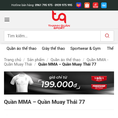
Bỏ
Hotline bán hàng:
0961 795 975
-
0939 975 995
qua
nội
dung
Tìm
kiếm:
Quần áo thể thao
Giày thể thao
Sportwear & Gym
Thể t
Trang chủ
/
Sản phẩm
/
Quần áo thể thao
/
Quần MMA -
Quần Muay Thái
/
Quần MMA – Quần Muay Thái 77
Quần MMA – Quần Muay Thái 77