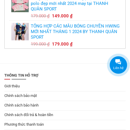
polo đẹp mới nhất 2024 may tại THANH
179.000 ₫.
là:
QUÂN SPORT
149.000 ₫.
Giá
Giá
179.000
₫
149.000
₫
gốc
hiện
TỔNG HỢP CÁC MẪU BÓNG CHUYỀN HWING
là:
tại
MỚI NHẤT THÁNG 1 2024 BY THANH QUÂN
179.000 ₫.
là:
SPORT
149.000 ₫.
Giá
Giá
199.000
₫
179.000
₫
gốc
hiện
là:
tại
199.000 ₫.
là:
179.000 ₫.
Liên hệ
THÔNG TIN HỖ TRỢ
Giới thiệu
Chính sách bảo mật
Chính sách bảo hành
Chính sách đổi trả & hoàn tiền
Phương thức thanh toán