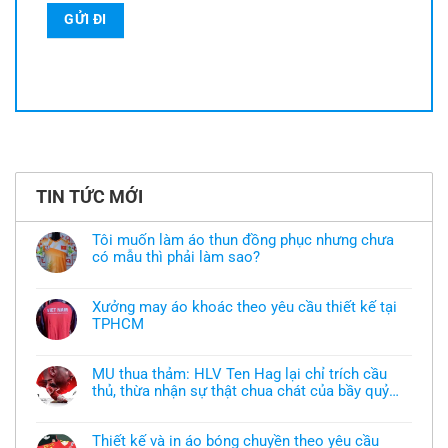
TIN TỨC MỚI
Tôi muốn làm áo thun đồng phục nhưng chưa
có mẫu thì phải làm sao?
Không
có
bình
Xưởng may áo khoác theo yêu cầu thiết kế tại
luận
TPHCM
ở
Tôi
Không
muốn
có
làm
bình
áo
MU thua thảm: HLV Ten Hag lại chỉ trích cầu
luận
thun
thủ, thừa nhận sự thật chua chát của bầy quỷ
ở
đồng
Xưởng
nhỏ
phục
Không
may
nhưng
có
áo
chưa
bình
khoác
Thiết kế và in áo bóng chuyền theo yêu cầu
có
luận