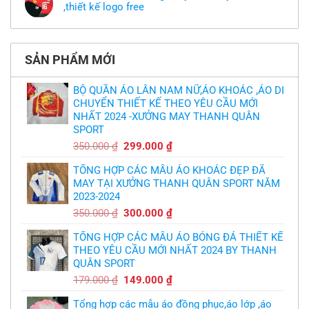
theo
mẫu
,thiết kế logo free
ở
yêu
thì
MU
cầu
Không
phải
thua
thiết
có
làm
thảm:
kế
bình
sao?
HLV
tại
luận
Ten
TPHCM
ở
Hag
SẢN PHẨM MỚI
Thiết
lại
kế
chỉ
và
trích
in
BỘ QUẦN ÁO LÂN NAM NỮ,ÁO KHOÁC ,ÁO DI
cầu
áo
thủ,
CHUYỂN THIẾT KẾ THEO YÊU CẦU MỚI
bóng
thừa
chuyền
nhận
NHẤT 2024 -XƯỞNG MAY THANH QUÂN
theo
sự
yêu
SPORT
thật
cầu
chua
,thiết
Giá
Giá
350.000
₫
299.000
₫
chát
kế
của
gốc
hiện
logo
bầy
free
TỔNG HỢP CÁC MẪU ÁO KHOÁC ĐẸP ĐÃ
là:
tại
quỷ
nhỏ
MAY TẠI XƯỞNG THANH QUÂN SPORT NĂM
350.000 ₫.
là:
2023-2024
299.000 ₫.
Giá
Giá
350.000
₫
300.000
₫
gốc
hiện
TỔNG HỢP CÁC MẪU ÁO BÓNG ĐÁ THIẾT KẾ
là:
tại
THEO YÊU CẦU MỚI NHẤT 2024 BY THANH
350.000 ₫.
là:
QUÂN SPORT
300.000 ₫.
Giá
Giá
179.000
₫
149.000
₫
gốc
hiện
Tổng hợp các mẫu áo đồng phục,áo lớp ,áo
là:
tại