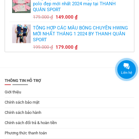
polo đẹp mới nhất 2024 may tại THANH
179.000 ₫.
là:
QUÂN SPORT
149.000 ₫.
Giá
Giá
179.000
₫
149.000
₫
gốc
hiện
TỔNG HỢP CÁC MẪU BÓNG CHUYỀN HWING
là:
tại
MỚI NHẤT THÁNG 1 2024 BY THANH QUÂN
179.000 ₫.
là:
SPORT
149.000 ₫.
Giá
Giá
199.000
₫
179.000
₫
gốc
hiện
là:
tại
199.000 ₫.
là:
179.000 ₫.
Liên hệ
THÔNG TIN HỖ TRỢ
Giới thiệu
Chính sách bảo mật
Chính sách bảo hành
Chính sách đổi trả & hoàn tiền
Phương thức thanh toán