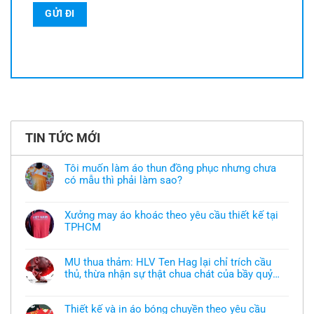
TIN TỨC MỚI
Tôi muốn làm áo thun đồng phục nhưng chưa
có mẫu thì phải làm sao?
Không
có
bình
Xưởng may áo khoác theo yêu cầu thiết kế tại
luận
TPHCM
ở
Tôi
Không
muốn
có
làm
bình
áo
MU thua thảm: HLV Ten Hag lại chỉ trích cầu
luận
thun
thủ, thừa nhận sự thật chua chát của bầy quỷ
ở
đồng
Xưởng
nhỏ
phục
Không
may
nhưng
có
áo
chưa
bình
khoác
Thiết kế và in áo bóng chuyền theo yêu cầu
có
luận