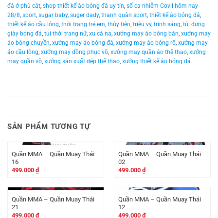
đá ở phù cát
,
shop thiết kế áo bóng đá uy tín
,
số ca nhiễm Covil hôm nay
28/8
,
sport
,
sugar baby
,
suger dady
,
thanh quân sport
,
thiết kế áo bóng đá
,
thiết kế áo cầu lông
,
thời trang trẻ em
,
thủy tiên
,
triệu vy
,
trịnh sảng
,
túi đựng
giày bóng đá
,
túi thời trang nữ
,
xu cà na
,
xưởng may áo bóng bàn
,
xưởng may
áo bóng chuyền
,
xưởng may áo bóng đá
,
xưởng may áo bóng rổ
,
xưởng may
áo cầu lông
,
xưởng may đồng phục võ
,
xưởng may quần áo thể thao
,
xưởng
may quần võ
,
xưởng sản xuất dép thể thao
,
xưởng thiết kế áo bóng đá
SẢN PHẨM TƯƠNG TỰ
Quần MMA – Quần Muay Thái
Quần MMA – Quần Muay Thái
16
02
499.000
₫
499.000
₫
Quần MMA – Quần Muay Thái
Quần MMA – Quần Muay Thái
21
12
499.000
₫
499.000
₫