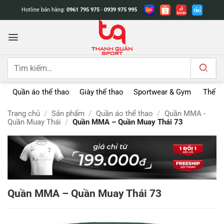
Bỏ
Hotline bán hàng:
0961 795 975
-
0939 975 995
qua
nội
dung
Tìm
kiếm:
Quần áo thể thao
Giày thể thao
Sportwear & Gym
Thể t
Trang chủ
/
Sản phẩm
/
Quần áo thể thao
/
Quần MMA -
Quần Muay Thái
/
Quần MMA – Quần Muay Thái 73
Quần MMA – Quần Muay Thái 73