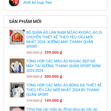
theo
mẫu
,thiết kế logo free
ở
yêu
thì
MU
cầu
Không
phải
thua
thiết
có
làm
thảm:
kế
bình
sao?
HLV
tại
luận
Ten
TPHCM
ở
Hag
SẢN PHẨM MỚI
Thiết
lại
kế
chỉ
và
trích
in
BỘ QUẦN ÁO LÂN NAM NỮ,ÁO KHOÁC ,ÁO DI
cầu
áo
thủ,
CHUYỂN THIẾT KẾ THEO YÊU CẦU MỚI
bóng
thừa
chuyền
nhận
NHẤT 2024 -XƯỞNG MAY THANH QUÂN
theo
sự
yêu
SPORT
thật
cầu
chua
,thiết
Giá
Giá
350.000
₫
299.000
₫
chát
kế
của
gốc
hiện
logo
bầy
free
TỔNG HỢP CÁC MẪU ÁO KHOÁC ĐẸP ĐÃ
là:
tại
quỷ
nhỏ
MAY TẠI XƯỞNG THANH QUÂN SPORT NĂM
350.000 ₫.
là:
2023-2024
299.000 ₫.
Giá
Giá
350.000
₫
300.000
₫
gốc
hiện
TỔNG HỢP CÁC MẪU ÁO BÓNG ĐÁ THIẾT KẾ
là:
tại
THEO YÊU CẦU MỚI NHẤT 2024 BY THANH
350.000 ₫.
là:
QUÂN SPORT
300.000 ₫.
Giá
Giá
179.000
₫
149.000
₫
gốc
hiện
Tổng hợp các mẫu áo đồng phục,áo lớp ,áo
là:
tại