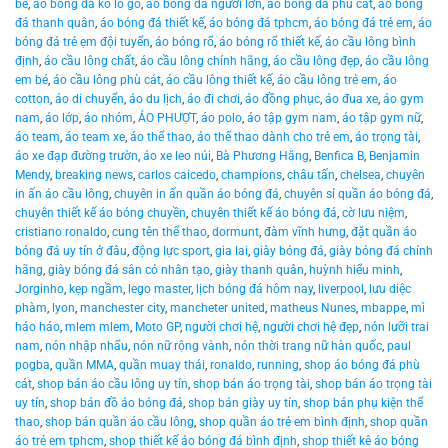
bé
,
áo bóng đá ko lo go
,
áo bóng đá người lớn
,
áo bóng đá phù cát
,
áo bóng
đá thanh quân
,
áo bóng đá thiết kế
,
áo bóng đá tphcm
,
áo bóng đá trẻ em
,
áo
bóng đá trẻ ẹm đội tuyển
,
áo bóng rổ
,
áo bóng rổ thiết kế
,
áo cầu lông bình
định
,
áo cầu lông chất
,
áo cầu lông chính hãng
,
áo cầu lông đẹp
,
áo cầu lông
em bé
,
áo cầu lông phù cát
,
áo cầu lông thiết kế
,
áo cầu lông trẻ em
,
áo
cotton
,
áo di chuyển
,
áo du lịch
,
áo đi chơi
,
áo đồng phục
,
áo đua xe
,
áo gym
nam
,
áo lớp
,
áo nhóm
,
ÁO PHƯỢT
,
áo polo
,
áo tập gym nam
,
áo tập gym nữ
,
áo team
,
áo team xe
,
áo thể thao
,
áo thể thao dành cho trẻ em
,
áo trọng tài
,
áo xe đạp đường trườn
,
áo xe leo núi
,
Bà Phương Hằng
,
Benfica B
,
Benjamin
Mendy
,
breaking news
,
carlos caicedo
,
champions
,
châu tấn
,
chelsea
,
chuyên
in ấn áo cầu lông
,
chuyên in ấn quần áo bóng đá
,
chuyên sỉ quần áo bóng đá
,
chuyên thiết kế áo bóng chuyền
,
chuyên thiết kế áo bóng đá
,
cờ lưu niệm
,
cristiano ronaldo
,
cung tên thể thao
,
dormunt
,
đàm vĩnh hưng
,
đặt quần áo
bóng đá uy tín ở đâu
,
động lực sport
,
gia lai
,
giày bóng đá
,
giày bóng đá chính
hãng
,
giày bóng đá sân cỏ nhân tạo
,
giày thanh quân
,
huỳnh hiểu minh
,
Jorginho
,
kẹp ngầm
,
lego master
,
lịch bóng đá hôm nay
,
liverpool
,
lưu diệc
phàm
,
lyon
,
manchester city
,
mancheter united
,
matheus Nunes
,
mbappe
,
mì
hảo hảo
,
mlem mlem
,
Moto GP
,
người chơi hệ
,
người chơi hệ đẹp
,
nón lưỡi trai
nam
,
nón nhập nhẩu
,
nón nữ rộng vành
,
nón thời trang nữ hàn quốc
,
paul
pogba
,
quần MMA
,
quần muay thái
,
ronaldo
,
running
,
shop áo bóng đá phù
cát
,
shop bán áo cầu lông uy tín
,
shop bán áo trọng tài
,
shop bán áo trọng tài
uy tín
,
shop bán đồ áo bóng đá
,
shop bán giày uy tín
,
shop bán phụ kiện thể
thao
,
shop bán quần áo cầu lông
,
shop quần áo trẻ em bình định
,
shop quần
áo trẻ em tphcm
,
shop thiết kế áo bóng đá bình định
,
shop thiết kê áo bóng