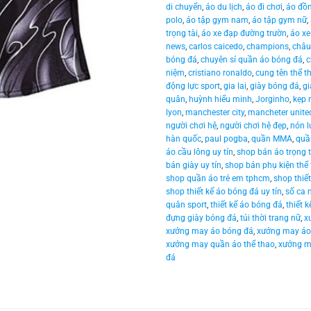
di chuyển
,
áo du lịch
,
áo đi chơi
,
áo đồ
polo
,
áo tập gym nam
,
áo tập gym nữ
,
trọng tài
,
áo xe đạp đường trườn
,
áo xe
news
,
carlos caicedo
,
champions
,
châu
bóng đá
,
chuyên sỉ quần áo bóng đá
,
c
niệm
,
cristiano ronaldo
,
cung tên thể t
động lực sport
,
gia lai
,
giày bóng đá
,
gi
quân
,
huỳnh hiểu minh
,
Jorginho
,
kẹp
lyon
,
manchester city
,
mancheter unite
người chơi hệ
,
người chơi hệ đẹp
,
nón l
hàn quốc
,
paul pogba
,
quần MMA
,
quầ
áo cầu lông uy tín
,
shop bán áo trọng t
bán giày uy tín
,
shop bán phụ kiện thể
shop quần áo trẻ em tphcm
,
shop thiế
shop thiết kế áo bóng đá uy tín
,
số ca 
quân sport
,
thiết kế áo bóng đá
,
thiết 
đựng giày bóng đá
,
túi thời trang nữ
,
x
xưởng may áo bóng đá
,
xưởng may áo
xưởng may quần áo thể thao
,
xưởng m
đá