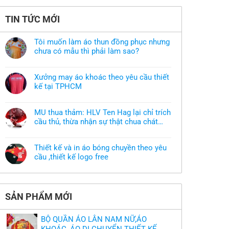
TIN TỨC MỚI
Tôi muốn làm áo thun đồng phục nhưng
chưa có mẫu thì phải làm sao?
Không
có
bình
Xưởng may áo khoác theo yêu cầu thiết
luận
ở
kế tại TPHCM
Tôi
Không
muốn
có
làm
bình
áo
MU thua thảm: HLV Ten Hag lại chỉ trích
luận
thun
ở
cầu thủ, thừa nhận sự thật chua chát
đồng
Xưởng
phục
của bầy quỷ nhỏ
Không
may
nhưng
có
áo
chưa
bình
khoác
có
Thiết kế và in áo bóng chuyền theo yêu
luận
theo
mẫu
ở
cầu ,thiết kế logo free
yêu
thì
MU
cầu
phải
Không
thua
thiết
làm
có
thảm:
kế
sao?
bình
HLV
tại
luận
Ten
TPHCM
ở
Hag
SẢN PHẨM MỚI
Thiết
lại
kế
chỉ
và
trích
in
cầu
BỘ QUẦN ÁO LÂN NAM NỮ,ÁO
áo
thủ,
bóng
KHOÁC ,ÁO DI CHUYỂN THIẾT KẾ