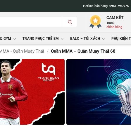
Hotline bán hàng:
0961 795 975
CAM KẾT
100%
chính hãng
 & GYM
TRANG PHỤC TRẺ EM
BALO – TÚI XÁCH
PHỤ KIỆN 
MMA - Quần Muay Thái
/
Quần MMA – Quần Muay Thái 68