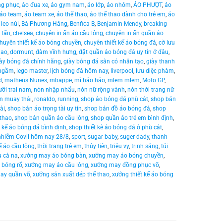
ng phục
,
áo đua xe
,
áo gym nam
,
áo lớp
,
áo nhóm
,
ÁO PHƯỢT
,
áo
áo team
,
áo team xe
,
áo thể thao
,
áo thể thao dành cho trẻ em
,
áo
 leo núi
,
Bà Phương Hằng
,
Benfica B
,
Benjamin Mendy
,
breaking
 tấn
,
chelsea
,
chuyên in ấn áo cầu lông
,
chuyên in ấn quần áo
huyên thiết kế áo bóng chuyền
,
chuyên thiết kế áo bóng đá
,
cờ lưu
hao
,
dormunt
,
đàm vĩnh hưng
,
đặt quần áo bóng đá uy tín ở đâu
,
ày bóng đá chính hãng
,
giày bóng đá sân cỏ nhân tạo
,
giày thanh
 ngầm
,
lego master
,
lịch bóng đá hôm nay
,
liverpool
,
lưu diệc phàm
,
d
,
matheus Nunes
,
mbappe
,
mì hảo hảo
,
mlem mlem
,
Moto GP
,
ưỡi trai nam
,
nón nhập nhẩu
,
nón nữ rộng vành
,
nón thời trang nữ
n muay thái
,
ronaldo
,
running
,
shop áo bóng đá phù cát
,
shop bán
ài
,
shop bán áo trọng tài uy tín
,
shop bán đồ áo bóng đá
,
shop
 thao
,
shop bán quần áo cầu lông
,
shop quần áo trẻ em bình định
,
t kế áo bóng đá bình định
,
shop thiết kê áo bóng đá ở phù cát
,
nhiễm Covil hôm nay 28/8
,
sport
,
sugar baby
,
suger dady
,
thanh
kế áo cầu lông
,
thời trang trẻ em
,
thủy tiên
,
triệu vy
,
trịnh sảng
,
túi
u cà na
,
xưởng may áo bóng bàn
,
xưởng may áo bóng chuyền
,
 bóng rổ
,
xưởng may áo cầu lông
,
xưởng may đồng phục võ
,
ay quần võ
,
xưởng sản xuất dép thể thao
,
xưởng thiết kế áo bóng