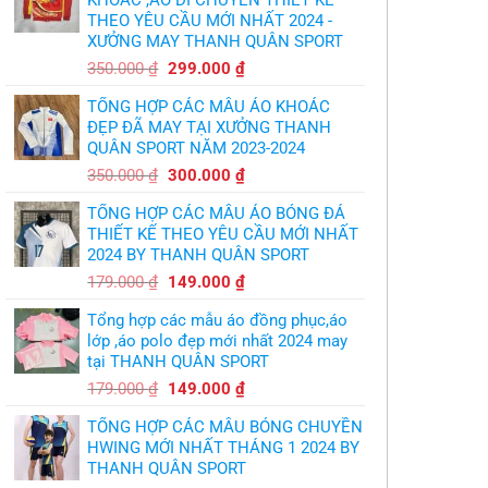
thừa
chuyền
nhận
THEO YÊU CẦU MỚI NHẤT 2024 -
theo
sự
yêu
XƯỞNG MAY THANH QUÂN SPORT
thật
cầu
chua
,thiết
Giá
Giá
chát
350.000
₫
299.000
₫
kế
của
gốc
hiện
logo
bầy
free
TỔNG HỢP CÁC MẪU ÁO KHOÁC
quỷ
là:
tại
nhỏ
ĐẸP ĐÃ MAY TẠI XƯỞNG THANH
350.000 ₫.
là:
QUÂN SPORT NĂM 2023-2024
299.000 ₫.
Giá
Giá
350.000
₫
300.000
₫
gốc
hiện
TỔNG HỢP CÁC MẪU ÁO BÓNG ĐÁ
là:
tại
THIẾT KẾ THEO YÊU CẦU MỚI NHẤT
350.000 ₫.
là:
2024 BY THANH QUÂN SPORT
300.000 ₫.
Giá
Giá
179.000
₫
149.000
₫
gốc
hiện
Tổng hợp các mẫu áo đồng phục,áo
là:
tại
lớp ,áo polo đẹp mới nhất 2024 may
179.000 ₫.
là:
tại THANH QUÂN SPORT
149.000 ₫.
Giá
Giá
179.000
₫
149.000
₫
gốc
hiện
TỔNG HỢP CÁC MẪU BÓNG CHUYỀN
là:
tại
HWING MỚI NHẤT THÁNG 1 2024 BY
179.000 ₫.
là:
THANH QUÂN SPORT
149.000 ₫.