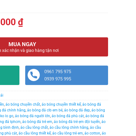
Giá
.000
₫
hiện
tại
MUA NGAY
000 ₫.
là:
n xác nhận và giao hàng tận nơi
450.000 ₫.
0961 795 975
0939 975 995
ái
yền
,
áo bóng chuyền chất
,
áo bóng chuyền thiết kế
,
áo bóng đá
 đá chính hãng
,
áo bóng đá clb em bé
,
áo bóng đá đẹp
,
áo bóng
ko lo go
,
áo bóng đá người lớn
,
áo bóng đá phù cát
,
áo bóng đá
ng đá tphcm
,
áo bóng đá trẻ em
,
áo bóng đá trẻ ẹm đội tuyển
,
áo
ng bình định
,
áo cầu lông chất
,
áo cầu lông chính hãng
,
áo cầu
ng phù cát
,
áo cầu lông thiết kế
,
áo cầu lông trẻ em
,
áo cotton
,
áo