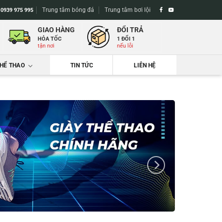
Trung tâm bóng đá
Trung tâm bơi lội
-
0939 975 995
GIAO HÀNG
ĐỔI TRẢ
HỎA TỐC
1 ĐỔI 1
tận nơi
nếu lỗi
THỂ THAO
TIN TỨC
LIÊN HỆ