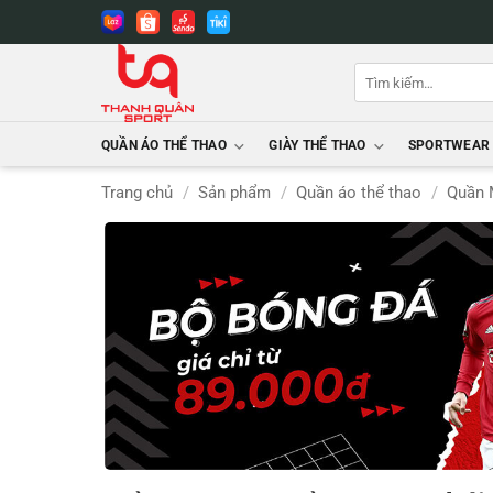
Bỏ
qua
nội
Tìm
dung
kiếm:
QUẦN ÁO THỂ THAO
GIÀY THỂ THAO
SPORTWEAR
Trang chủ
/
Sản phẩm
/
Quần áo thể thao
/
Quần 