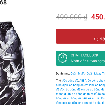
 68
Giá
499.000
₫
450
gốc
là:
499.
Gọi điệ
CHAT FACEBOOK
Nhân viên tư vấn ngay
Danh mục:
Quần MMA - Quần Muay Th
Thẻ:
#áo bóng đá
,
ABBA
,
áo bóng chu
bình định
,
áo bóng đá cát lâm
,
áo bóng
đá độc
,
áo bóng đá em bé
,
áo bóng đá 
thanh quân
,
áo bóng đá thiết kế
,
áo bó
bóng rổ
,
áo bóng rổ thiết kế
,
áo cầu lô
lông đẹp
,
áo cầu lông em bé
,
áo cầu lô