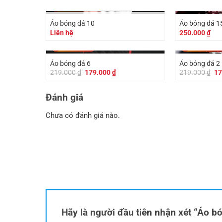
-
2.011.000
₫
Áo bóng đá 10
Áo bóng đá 1
HẾT HÀNG
Liên hệ
250.000
₫
-
40.000
₫
-
40.000
₫
Áo bóng đá 6
Áo bóng đá 2
Giá
Giá
Gi
219.000
₫
179.000
₫
219.000
₫
17
gốc
hiện
gố
là:
tại
là:
219.000 ₫.
là:
21
Đánh giá
179.000 ₫.
Chưa có đánh giá nào.
Hãy là người đầu tiên nhận xét “Áo b