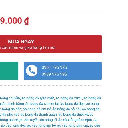
á
Giá
9.000
₫
c
hiện
tại
MUA NGAY
190.000 ₫.
là:
n xác nhận và giao hàng tận nơi
179.000 ₫.
0961 795 975
0939 975 995
 bóng chuyền
,
áo bóng chuyền chất
,
áo bóng đá 2021
,
áo bóng đá
 đá chính hãng
,
áo bóng đá clb em bé
,
áo bóng đá đẹp
,
áo bóng
o bóng đá độc
,
áo bóng đá em bé
,
áo bóng đá hà nội
,
áo bóng đá
g đá phù cát
,
áo bóng đá thanh quân
,
áo bóng đá thiết kế
,
áo
bóng đá trẻ ẹm đội tuyển
,
áo bóng rổ
,
áo cầu lông bình định
,
áo
,
áo cầu lông đẹp
,
áo cầu lông em bé
,
áo cầu lông phù cát
,
áo cầu