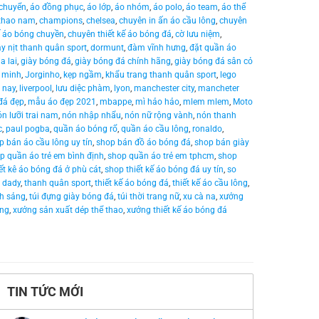
 chuyển
,
áo đồng phục
,
áo lớp
,
áo nhóm
,
áo polo
,
áo team
,
áo thể
 thao nam
,
champions
,
chelsea
,
chuyên in ấn áo cầu lông
,
chuyên
ế áo bóng chuyền
,
chuyên thiết kế áo bóng đá
,
cờ lưu niệm
,
y nịt thanh quân sport
,
dormunt
,
đàm vĩnh hưng
,
đặt quần áo
ia lai
,
giày bóng đá
,
giày bóng đá chính hãng
,
giày bóng đá sân cỏ
 minh
,
Jorginho
,
kẹp ngầm
,
khẩu trang thanh quân sport
,
lego
 nay
,
liverpool
,
lưu diệc phàm
,
lyon
,
manchester city
,
mancheter
đá đẹp
,
mẫu áo đẹp 2021
,
mbappe
,
mì hảo hảo
,
mlem mlem
,
Moto
n lưỡi trai nam
,
nón nhập nhẩu
,
nón nữ rộng vành
,
nón thanh
c
,
paul pogba
,
quần áo bóng rổ
,
quần áo cầu lông
,
ronaldo
,
p bán áo cầu lông uy tín
,
shop bán đồ áo bóng đá
,
shop bán giày
p quần áo trẻ em bình định
,
shop quần áo trẻ em tphcm
,
shop
ết kê áo bóng đá ở phù cát
,
shop thiết kế áo bóng đá uy tín
,
so
 dady
,
thanh quân sport
,
thiết kế áo bóng đá
,
thiết kế áo cầu lông
,
nh sảng
,
túi đựng giày bóng đá
,
túi thời trang nữ
,
xu cà na
,
xưởng
ông
,
xưởng sản xuất dép thể thao
,
xưởng thiết kế áo bóng đá
TIN TỨC MỚI