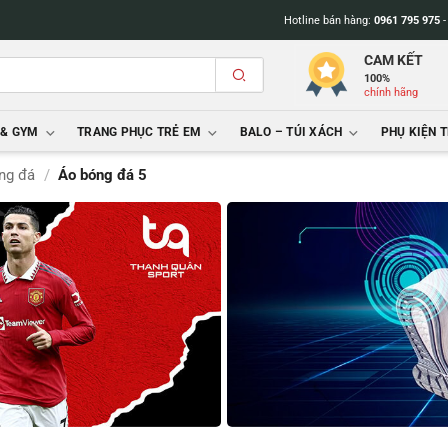
Hotline bán hàng:
0961 795 975
CAM KẾT
100%
chính hãng
 & GYM
TRANG PHỤC TRẺ EM
BALO – TÚI XÁCH
PHỤ KIỆN 
ng đá
/
Áo bóng đá 5