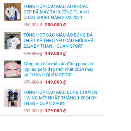
gốc
hiện
logo
bầy
free
TỔNG HỢP CÁC MẪU ÁO KHOÁC
quỷ
là:
tại
nhỏ
ĐẸP ĐÃ MAY TẠI XƯỞNG THANH
350.000 ₫.
là:
QUÂN SPORT NĂM 2023-2024
299.000 ₫.
Giá
Giá
350.000
₫
300.000
₫
gốc
hiện
TỔNG HỢP CÁC MẪU ÁO BÓNG ĐÁ
là:
tại
THIẾT KẾ THEO YÊU CẦU MỚI NHẤT
350.000 ₫.
là:
2024 BY THANH QUÂN SPORT
300.000 ₫.
Giá
Giá
179.000
₫
149.000
₫
gốc
hiện
Tổng hợp các mẫu áo đồng phục,áo
là:
tại
lớp ,áo polo đẹp mới nhất 2024 may
179.000 ₫.
là:
tại THANH QUÂN SPORT
149.000 ₫.
Giá
Giá
179.000
₫
149.000
₫
gốc
hiện
TỔNG HỢP CÁC MẪU BÓNG CHUYỀN
là:
tại
HWING MỚI NHẤT THÁNG 1 2024 BY
179.000 ₫.
là:
THANH QUÂN SPORT
149.000 ₫.
Giá
Giá
199.000
₫
179.000
₫
gốc
hiện
là:
tại
199.000 ₫.
là: