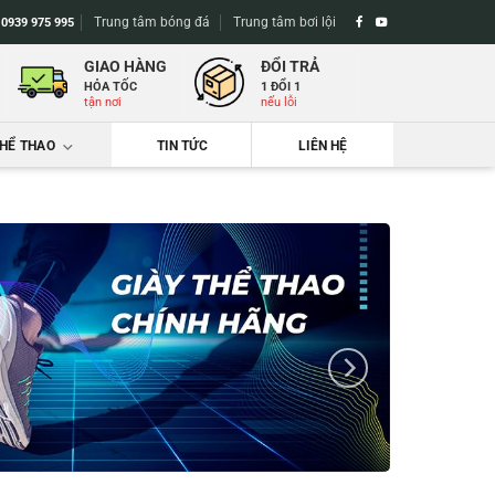
Trung tâm bóng đá
Trung tâm bơi lội
-
0939 975 995
GIAO HÀNG
ĐỔI TRẢ
HỎA TỐC
1 ĐỔI 1
tận nơi
nếu lỗi
THỂ THAO
TIN TỨC
LIÊN HỆ