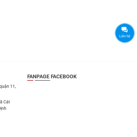
179.000 ₫.
Liên hệ
FANPAGE FACEBOOK
 quận 11,
Xã Cát
Định