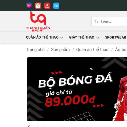
Bỏ
qua
nội
Tìm
dung
kiếm:
QUẦN ÁO THỂ THAO
GIÀY THỂ THAO
SPORTWEAR
Trang chủ
/
Sản phẩm
/
Quần áo thể thao
/
Áo bó