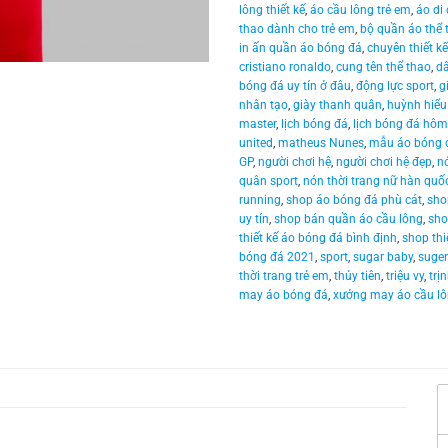
lông thiết kế
,
áo cầu lông trẻ em
,
áo di
thao dành cho trẻ em
,
bộ quần áo thể
in ấn quần áo bóng đá
,
chuyên thiết k
cristiano ronaldo
,
cung tên thể thao
,
dâ
bóng đá uy tín ở đâu
,
động lực sport
,
g
nhân tạo
,
giày thanh quân
,
huỳnh hiểu
master
,
lịch bóng đá
,
lịch bóng đá hôm
united
,
matheus Nunes
,
mẫu áo bóng 
GP
,
người chơi hệ
,
người chơi hệ đẹp
,
nó
quân sport
,
nón thời trang nữ hàn quố
running
,
shop áo bóng đá phù cát
,
sho
uy tín
,
shop bán quần áo cầu lông
,
sho
thiết kế áo bóng đá bình định
,
shop thi
bóng đá 2021
,
sport
,
sugar baby
,
suger
thời trang trẻ em
,
thủy tiên
,
triệu vy
,
trị
may áo bóng đá
,
xưởng may áo cầu l