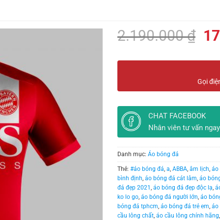
Gi
2.190.000
₫
17
gố
là:
2.
Gọi điệ
CHAT FACEBOOK
Nhân viên tư vấn ngay
Danh mục:
Áo bóng đá
Thẻ:
#áo bóng đá
,
a
,
ABBA
,
âm lịch
,
áo
bình định
,
áo bóng đá cát lâm
,
áo bóng
đá đẹp 2021
,
áo bóng đá đẹp độc lạ
,
á
ko lo go
,
áo bóng đá người lớn
,
áo bón
bóng đá tphcm
,
áo bóng đá trẻ em
,
áo 
cầu lông chất
,
áo cầu lông chính hãng