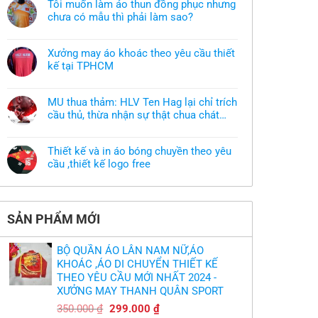
Tôi muốn làm áo thun đồng phục nhưng
chưa có mẫu thì phải làm sao?
Không
có
bình
Xưởng may áo khoác theo yêu cầu thiết
luận
ở
kế tại TPHCM
Tôi
Không
muốn
có
làm
bình
áo
MU thua thảm: HLV Ten Hag lại chỉ trích
luận
thun
ở
cầu thủ, thừa nhận sự thật chua chát
đồng
Xưởng
phục
của bầy quỷ nhỏ
Không
may
nhưng
có
áo
chưa
bình
khoác
có
Thiết kế và in áo bóng chuyền theo yêu
luận
theo
mẫu
ở
cầu ,thiết kế logo free
yêu
thì
MU
cầu
phải
Không
thua
thiết
làm
có
thảm:
kế
sao?
bình
HLV
tại
luận
Ten
TPHCM
ở
Hag
SẢN PHẨM MỚI
Thiết
lại
kế
chỉ
và
trích
in
cầu
BỘ QUẦN ÁO LÂN NAM NỮ,ÁO
áo
thủ,
bóng
KHOÁC ,ÁO DI CHUYỂN THIẾT KẾ
thừa
chuyền
nhận
THEO YÊU CẦU MỚI NHẤT 2024 -
theo
sự
yêu
XƯỞNG MAY THANH QUÂN SPORT
thật
cầu
chua
,thiết
Giá
Giá
chát
350.000
₫
299.000
₫
kế
của