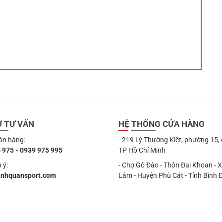
Ợ TƯ VẤN
HỆ THỐNG CỬA HÀNG
án hàng:
- 219 Lý Thường Kiệt, phường 15,
 975 - 0939 975 995
TP Hồ Chí Minh
 ý:
- Chợ Gò Đào - Thôn Đại Khoan - 
anhquansport.com
Lâm - Huyện Phù Cát - Tỉnh Bình 