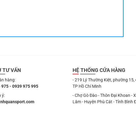
Ợ TƯ VẤN
HỆ THỐNG CỬA HÀNG
án hàng:
- 219 Lý Thường Kiệt, phường 15,
 975 - 0939 975 995
TP Hồ Chí Minh
 ý:
- Chợ Gò Đào - Thôn Đại Khoan - 
anhquansport.com
Lâm - Huyện Phù Cát - Tỉnh Bình 