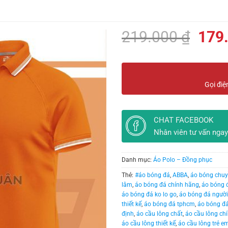
Giá
219.000
₫
179
gốc
là:
219.
Gọi điệ
CHAT FACEBOOK
Nhân viên tư vấn ngay
Danh mục:
Áo Polo – Đồng phục
Thẻ:
#áo bóng đá
,
ABBA
,
áo bóng chu
lâm
,
áo bóng đá chính hãng
,
áo bóng 
áo bóng đá ko lo go
,
áo bóng đá người
thiết kế
,
áo bóng đá tphcm
,
áo bóng đá
định
,
áo cầu lông chất
,
áo cầu lông ch
áo cầu lông thiết kế
,
áo cầu lông trẻ e