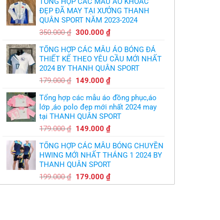
TỔNG HỢP CÁC MẪU ÁO KHOÁC
quỷ
là:
tại
nhỏ
ĐẸP ĐÃ MAY TẠI XƯỞNG THANH
350.000 ₫.
là:
QUÂN SPORT NĂM 2023-2024
299.000 ₫.
Giá
Giá
350.000
₫
300.000
₫
gốc
hiện
TỔNG HỢP CÁC MẪU ÁO BÓNG ĐÁ
là:
tại
THIẾT KẾ THEO YÊU CẦU MỚI NHẤT
350.000 ₫.
là:
2024 BY THANH QUÂN SPORT
300.000 ₫.
Giá
Giá
179.000
₫
149.000
₫
gốc
hiện
Tổng hợp các mẫu áo đồng phục,áo
là:
tại
lớp ,áo polo đẹp mới nhất 2024 may
179.000 ₫.
là:
tại THANH QUÂN SPORT
149.000 ₫.
Giá
Giá
179.000
₫
149.000
₫
gốc
hiện
TỔNG HỢP CÁC MẪU BÓNG CHUYỀN
là:
tại
HWING MỚI NHẤT THÁNG 1 2024 BY
179.000 ₫.
là:
THANH QUÂN SPORT
149.000 ₫.
Giá
Giá
199.000
₫
179.000
₫
gốc
hiện
là:
tại
199.000 ₫.
là:
179.000 ₫.