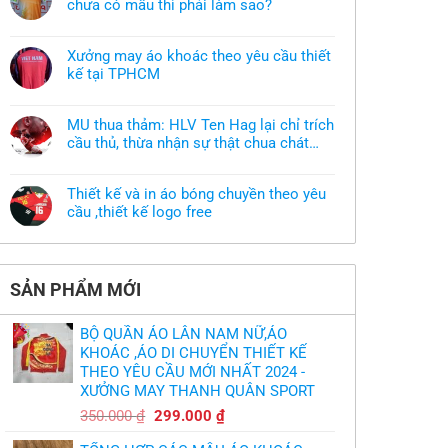
chưa có mẫu thì phải làm sao?
Không
có
bình
Xưởng may áo khoác theo yêu cầu thiết
luận
ở
kế tại TPHCM
Tôi
Không
muốn
có
làm
bình
áo
MU thua thảm: HLV Ten Hag lại chỉ trích
luận
thun
ở
cầu thủ, thừa nhận sự thật chua chát
đồng
Xưởng
phục
của bầy quỷ nhỏ
Không
may
nhưng
có
áo
chưa
bình
khoác
có
Thiết kế và in áo bóng chuyền theo yêu
luận
theo
mẫu
ở
cầu ,thiết kế logo free
yêu
thì
MU
cầu
phải
Không
thua
thiết
làm
có
thảm:
kế
sao?
bình
HLV
tại
luận
Ten
TPHCM
ở
Hag
SẢN PHẨM MỚI
Thiết
lại
kế
chỉ
và
trích
in
cầu
BỘ QUẦN ÁO LÂN NAM NỮ,ÁO
áo
thủ,
bóng
KHOÁC ,ÁO DI CHUYỂN THIẾT KẾ
thừa
chuyền
nhận
THEO YÊU CẦU MỚI NHẤT 2024 -
theo
sự
yêu
XƯỞNG MAY THANH QUÂN SPORT
thật
cầu
chua
,thiết
Giá
Giá
chát
350.000
₫
299.000
₫
kế
của
gốc
hiện
logo
bầy
free