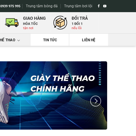
Trung tâm bóng đá
Trung tâm bơi lội
-
0939 975 995
GIAO HÀNG
ĐỔI TRẢ
HỎA TỐC
1 ĐỔI 1
tận nơi
nếu lỗi
THỂ THAO
TIN TỨC
LIÊN HỆ