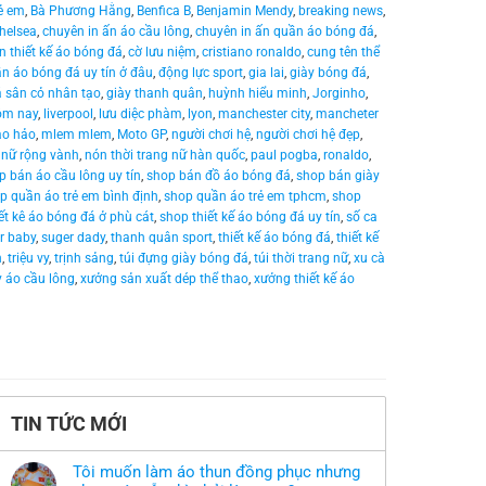
rẻ em
,
Bà Phương Hằng
,
Benfica B
,
Benjamin Mendy
,
breaking news
,
helsea
,
chuyên in ấn áo cầu lông
,
chuyên in ấn quần áo bóng đá
,
n thiết kế áo bóng đá
,
cờ lưu niệm
,
cristiano ronaldo
,
cung tên thể
n áo bóng đá uy tín ở đâu
,
động lực sport
,
gia lai
,
giày bóng đá
,
á sân cỏ nhân tạo
,
giày thanh quân
,
huỳnh hiểu minh
,
Jorginho
,
ôm nay
,
liverpool
,
lưu diệc phàm
,
lyon
,
manchester city
,
mancheter
ảo hảo
,
mlem mlem
,
Moto GP
,
người chơi hệ
,
người chơi hệ đẹp
,
 nữ rộng vành
,
nón thời trang nữ hàn quốc
,
paul pogba
,
ronaldo
,
p bán áo cầu lông uy tín
,
shop bán đồ áo bóng đá
,
shop bán giày
p quần áo trẻ em bình định
,
shop quần áo trẻ em tphcm
,
shop
ết kê áo bóng đá ở phù cát
,
shop thiết kế áo bóng đá uy tín
,
số ca
r baby
,
suger dady
,
thanh quân sport
,
thiết kế áo bóng đá
,
thiết kế
n
,
triệu vy
,
trịnh sảng
,
túi đựng giày bóng đá
,
túi thời trang nữ
,
xu cà
 áo cầu lông
,
xưởng sản xuất dép thể thao
,
xưởng thiết kế áo
TIN TỨC MỚI
Tôi muốn làm áo thun đồng phục nhưng