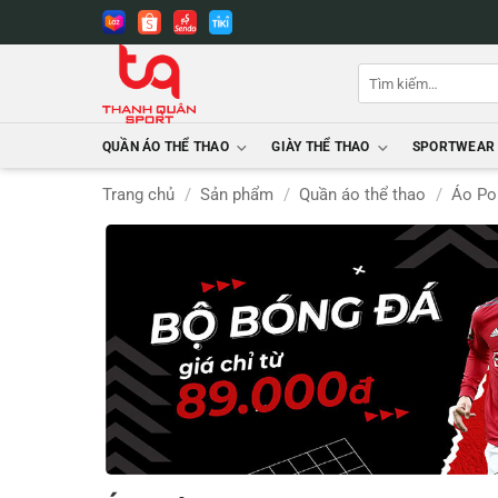
Bỏ
qua
nội
Tìm
dung
kiếm:
QUẦN ÁO THỂ THAO
GIÀY THỂ THAO
SPORTWEAR
Trang chủ
/
Sản phẩm
/
Quần áo thể thao
/
Áo Po