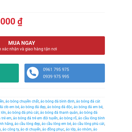
Giá
.000
₫
hiện
tại
MUA NGAY
000 ₫.
là:
n xác nhận và giao hàng tận nơi
179.000 ₫.
0961 795 975
0939 975 995
yền
,
áo bóng chuyền chất
,
áo bóng đá bình định
,
áo bóng đá cát
đá clb em bé
,
áo bóng đá đẹp
,
áo bóng đá độc
,
áo bóng đá em bé
,
 lớn
,
áo bóng đá phù cát
,
áo bóng đá thanh quân
,
áo bóng đá
 trẻ em
,
áo bóng đá trẻ ẹm đội tuyển
,
áo bóng rổ
,
áo cầu lông bình
ính hãng
,
áo cầu lông đẹp
,
áo cầu lông em bé
,
áo cầu lông phù cát
,
m
,
áo công ty
,
áo di chuyển
,
áo đồng phục
,
áo lớp
,
áo nhóm
,
áo