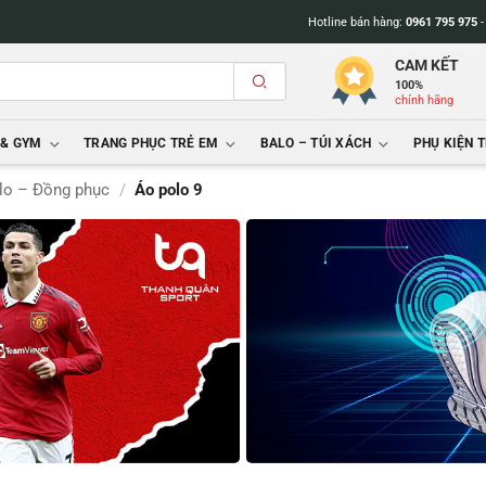
Hotline bán hàng:
0961 795 975
CAM KẾT
100%
chính hãng
 & GYM
TRANG PHỤC TRẺ EM
BALO – TÚI XÁCH
PHỤ KIỆN 
lo – Đồng phục
/
Áo polo 9