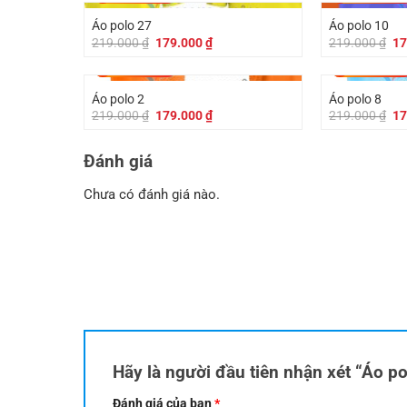
Áo polo 27
Áo polo 10
Giá
Giá
Gi
219.000
₫
179.000
₫
219.000
₫
17
gốc
hiện
gố
là:
tại
là:
-
40.000
₫
-
40.000
₫
219.000 ₫.
là:
21
179.000 ₫.
Áo polo 2
Áo polo 8
Giá
Giá
Gi
219.000
₫
179.000
₫
219.000
₫
17
gốc
hiện
gố
là:
tại
là:
219.000 ₫.
là:
21
Đánh giá
179.000 ₫.
Chưa có đánh giá nào.
Hãy là người đầu tiên nhận xét “Áo p
Đánh giá của bạn
*