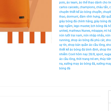
polo
,
áo team
,
áo thể thao dành cho t
carlos caicedo
,
champions
,
châu tấn
,
c
chuyên thiết kế áo bóng chuyền
,
chuyê
thao
,
dormunt
,
đàm vĩnh hưng
,
đặt quầ
giày bóng đá chính hãng
,
giày bóng đ
kẹp ngầm
,
lego master
,
lịch bóng đá h
united
,
matheus Nunes
,
mbappe
,
mì h
nón lưỡi trai nam
,
nón nhập nhẩu
,
nón
running
,
shop áo bóng đá phù cát
,
sho
uy tín
,
shop bán quần áo cầu lông
,
sho
thiết kế áo bóng đá bình định
,
shop thi
nhiễm Covil hôm nay 28/8
,
sport
,
suga
áo cầu lông
,
thời trang trẻ em
,
thủy tiê
na
,
xưởng may áo bóng đá
,
xưởng may
bóng đá
-
40.000
₫