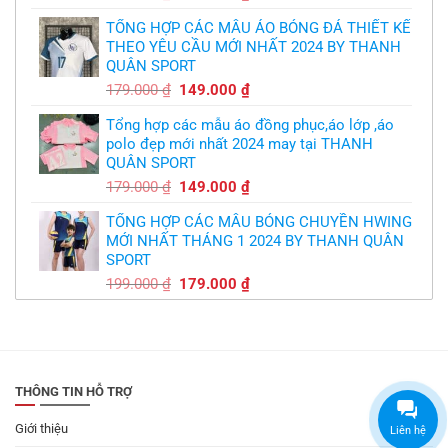
gốc
hiện
TỔNG HỢP CÁC MẪU ÁO BÓNG ĐÁ THIẾT KẾ
là:
tại
THEO YÊU CẦU MỚI NHẤT 2024 BY THANH
350.000 ₫.
là:
QUÂN SPORT
300.000 ₫.
Giá
Giá
179.000
₫
149.000
₫
gốc
hiện
Tổng hợp các mẫu áo đồng phục,áo lớp ,áo
là:
tại
polo đẹp mới nhất 2024 may tại THANH
179.000 ₫.
là:
QUÂN SPORT
149.000 ₫.
Giá
Giá
179.000
₫
149.000
₫
gốc
hiện
TỔNG HỢP CÁC MẪU BÓNG CHUYỀN HWING
là:
tại
MỚI NHẤT THÁNG 1 2024 BY THANH QUÂN
179.000 ₫.
là:
SPORT
149.000 ₫.
Giá
Giá
199.000
₫
179.000
₫
gốc
hiện
là:
tại
199.000 ₫.
là:
179.000 ₫.
THÔNG TIN HỖ TRỢ
Giới thiệu
Liên hệ