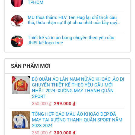
TPHCM
ở
Tôi
Không
muốn
có
làm
bình
áo
MU thua thảm: HLV Ten Hag lại chỉ trích cầu
luận
thun
thủ, thừa nhận sự thật chua chát của bầy quỷ
ở
đồng
Xưởng
nhỏ
phục
Không
may
nhưng
có
áo
chưa
bình
khoác
Thiết kế và in áo bóng chuyền theo yêu cầu
có
luận
theo
mẫu
,thiết kế logo free
ở
yêu
thì
MU
cầu
Không
phải
thua
thiết
có
làm
thảm:
kế
bình
sao?
HLV
tại
luận
Ten
TPHCM
ở
Hag
SẢN PHẨM MỚI
Thiết
lại
kế
chỉ
và
trích
in
BỘ QUẦN ÁO LÂN NAM NỮ,ÁO KHOÁC ,ÁO DI
cầu
áo
thủ,
CHUYỂN THIẾT KẾ THEO YÊU CẦU MỚI
bóng
thừa
chuyền
nhận
NHẤT 2024 -XƯỞNG MAY THANH QUÂN
theo
sự
yêu
SPORT
thật
cầu
chua
,thiết
Giá
Giá
350.000
₫
299.000
₫
chát
kế
của
gốc
hiện
logo
bầy
free
TỔNG HỢP CÁC MẪU ÁO KHOÁC ĐẸP ĐÃ
là:
tại
quỷ
nhỏ
MAY TẠI XƯỞNG THANH QUÂN SPORT NĂM
350.000 ₫.
là:
2023-2024
299.000 ₫.
Giá
Giá
350.000
₫
300.000
₫