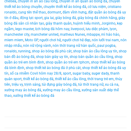
chelsea
,
chuyên in ấn áo cầu lông
,
chuyên in ấn quần áo bóng đá
,
chuyên
thiết kế áo bóng chuyền
,
chuyên thiết kế áo bóng đá
,
cờ lưu niệm
,
cristiano
ronaldo
,
cung tên thể thao
,
dormunt
,
đàm vĩnh hưng
,
đặt quần áo bóng đá uy
tín ở đâu
,
động lực sport
,
gia lai
,
giày bóng đá
,
giày bóng đá chính hãng
,
giày
bóng đá sân cỏ nhân tạo
,
giày thanh quân
,
huỳnh hiểu minh
,
Jorginho
,
kẹp
ngầm
,
lego master
,
lịch bóng đá hôm nay
,
liverpool
,
lưu diệc phàm
,
lyon
,
manchester city
,
mancheter united
,
matheus Nunes
,
mbappe
,
mì hảo hảo
,
mlem mlem
,
Moto GP
,
người chơi hệ
,
người chơi hệ đẹp
,
nón lưỡi trai nam
,
nón
nhập nhẩu
,
nón nữ rộng vành
,
nón thời trang nữ hàn quốc
,
paul pogba
,
ronaldo
,
running
,
shop áo bóng đá phù cát
,
shop bán áo cầu lông uy tín
,
shop
bán đồ áo bóng đá
,
shop bán giày uy tín
,
shop bán quần áo cầu lông
,
shop
quần áo trẻ em bình định
,
shop quần áo trẻ em tphcm
,
shop thiết kế áo bóng
đá bình định
,
shop thiết kê áo bóng đá ở phù cát
,
shop thiết kế áo bóng đá uy
tín
,
số ca nhiễm Covil hôm nay 28/8
,
sport
,
sugar baby
,
suger dady
,
thanh
quân sport
,
thiết kế áo bóng đá
,
thiết kế áo cầu lông
,
thời trang trẻ em
,
thủy
tiên
,
triệu vy
,
trịnh sảng
,
túi đựng giày bóng đá
,
túi thời trang nữ
,
xu cà na
,
xưởng may áo bóng đá
,
xưởng may áo cầu lông
,
xưởng sản xuất dép thể
thao
,
xưởng thiết kế áo bóng đá