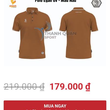
Giá
Giá
219.000
₫
179.000
₫
gốc
hiện
là:
tại
MUA NGAY