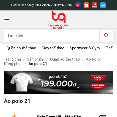
Bỏ
Hotline bán hàng:
0961 795 975
-
0939 975 995
qua
nội
dung
Tìm
kiếm:
Quần áo thể thao
Giày thể thao
Sportwear & Gym
Thể t
Trang chủ
/
Sản phẩm
/
Quần áo thể thao
/
Áo Polo –
Đồng phục
/
Áo polo 21
Áo polo 21