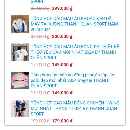
yêu
SPORT
thật
cầu
chua
,thiết
Giá
Giá
350.000
₫
299.000
₫
chát
kế
của
gốc
hiện
logo
bầy
free
TỔNG HỢP CÁC MẪU ÁO KHOÁC ĐẸP ĐÃ
là:
tại
quỷ
nhỏ
MAY TẠI XƯỞNG THANH QUÂN SPORT NĂM
350.000 ₫.
là:
2023-2024
299.000 ₫.
Giá
Giá
350.000
₫
300.000
₫
gốc
hiện
TỔNG HỢP CÁC MẪU ÁO BÓNG ĐÁ THIẾT KẾ
là:
tại
THEO YÊU CẦU MỚI NHẤT 2024 BY THANH
350.000 ₫.
là:
QUÂN SPORT
300.000 ₫.
Giá
Giá
179.000
₫
149.000
₫
gốc
hiện
Tổng hợp các mẫu áo đồng phục,áo lớp ,áo
là:
tại
polo đẹp mới nhất 2024 may tại THANH
179.000 ₫.
là:
QUÂN SPORT
149.000 ₫.
Giá
Giá
179.000
₫
149.000
₫
gốc
hiện
TỔNG HỢP CÁC MẪU BÓNG CHUYỀN HWING
là:
tại
MỚI NHẤT THÁNG 1 2024 BY THANH QUÂN
179.000 ₫.
là:
SPORT
149.000 ₫.
Giá
Giá
199.000
₫
179.000
₫
gốc
hiện