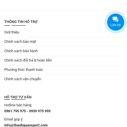
là:
tại
199.000 ₫.
là:
179.000 ₫.
THÔNG TIN HỖ TRỢ
Liên hệ
Giới thiệu
Chính sách bảo mật
Chính sách bảo hành
Chính sách đổi trả & hoàn tiền
Phương thức thanh toán
Chính sách vận chuyển
HỖ TRỢ TƯ VẤN
Hotline bán hàng:
0961 795 975 - 0939 975 995
Email góp ý:
info@thanhquansport.com