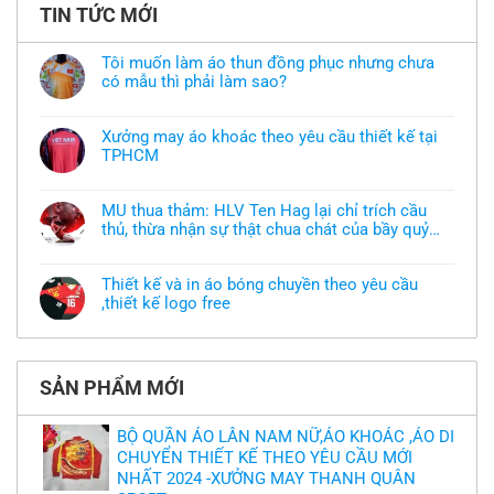
TIN TỨC MỚI
Tôi muốn làm áo thun đồng phục nhưng chưa
có mẫu thì phải làm sao?
Không
có
bình
Xưởng may áo khoác theo yêu cầu thiết kế tại
luận
TPHCM
ở
Tôi
Không
muốn
có
làm
bình
áo
MU thua thảm: HLV Ten Hag lại chỉ trích cầu
luận
thun
thủ, thừa nhận sự thật chua chát của bầy quỷ
ở
đồng
Xưởng
nhỏ
phục
Không
may
nhưng
có
áo
chưa
bình
khoác
Thiết kế và in áo bóng chuyền theo yêu cầu
có
luận
theo
mẫu
,thiết kế logo free
ở
yêu
thì
MU
cầu
Không
phải
thua
thiết
có
làm
thảm:
kế
bình
sao?
HLV
tại
luận
Ten
TPHCM
ở
Hag
SẢN PHẨM MỚI
Thiết
lại
kế
chỉ
và
trích
in
BỘ QUẦN ÁO LÂN NAM NỮ,ÁO KHOÁC ,ÁO DI
cầu
áo
thủ,
CHUYỂN THIẾT KẾ THEO YÊU CẦU MỚI
bóng
thừa
chuyền
nhận
NHẤT 2024 -XƯỞNG MAY THANH QUÂN
theo
sự