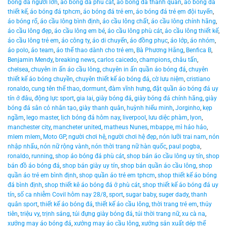
bóng đá người lớn
,
áo bóng đá phù cát
,
áo bóng đá thanh quân
,
áo bóng đá
thiết kế
,
áo bóng đá tphcm
,
áo bóng đá trẻ em
,
áo bóng đá trẻ ẹm đội tuyển
,
áo bóng rổ
,
áo cầu lông bình định
,
áo cầu lông chất
,
áo cầu lông chính hãng
,
áo cầu lông đẹp
,
áo cầu lông em bé
,
áo cầu lông phù cát
,
áo cầu lông thiết kế
,
áo cầu lông trẻ em
,
áo công ty
,
áo di chuyển
,
áo đồng phục
,
áo lớp
,
áo nhóm
,
áo polo
,
áo team
,
áo thể thao dành cho trẻ em
,
Bà Phương Hằng
,
Benfica B
,
Benjamin Mendy
,
breaking news
,
carlos caicedo
,
champions
,
châu tấn
,
chelsea
,
chuyên in ấn áo cầu lông
,
chuyên in ấn quần áo bóng đá
,
chuyên
thiết kế áo bóng chuyền
,
chuyên thiết kế áo bóng đá
,
cờ lưu niệm
,
cristiano
ronaldo
,
cung tên thể thao
,
dormunt
,
đàm vĩnh hưng
,
đặt quần áo bóng đá uy
tín ở đâu
,
động lực sport
,
gia lai
,
giày bóng đá
,
giày bóng đá chính hãng
,
giày
bóng đá sân cỏ nhân tạo
,
giày thanh quân
,
huỳnh hiểu minh
,
Jorginho
,
kẹp
ngầm
,
lego master
,
lịch bóng đá hôm nay
,
liverpool
,
lưu diệc phàm
,
lyon
,
manchester city
,
mancheter united
,
matheus Nunes
,
mbappe
,
mì hảo hảo
,
mlem mlem
,
Moto GP
,
người chơi hệ
,
người chơi hệ đẹp
,
nón lưỡi trai nam
,
nón
nhập nhẩu
,
nón nữ rộng vành
,
nón thời trang nữ hàn quốc
,
paul pogba
,
ronaldo
,
running
,
shop áo bóng đá phù cát
,
shop bán áo cầu lông uy tín
,
shop
bán đồ áo bóng đá
,
shop bán giày uy tín
,
shop bán quần áo cầu lông
,
shop
quần áo trẻ em bình định
,
shop quần áo trẻ em tphcm
,
shop thiết kế áo bóng
đá bình định
,
shop thiết kê áo bóng đá ở phù cát
,
shop thiết kế áo bóng đá uy
tín
,
số ca nhiễm Covil hôm nay 28/8
,
sport
,
sugar baby
,
suger dady
,
thanh
quân sport
,
thiết kế áo bóng đá
,
thiết kế áo cầu lông
,
thời trang trẻ em
,
thủy
tiên
,
triệu vy
,
trịnh sảng
,
túi đựng giày bóng đá
,
túi thời trang nữ
,
xu cà na
,
xưởng may áo bóng đá
,
xưởng may áo cầu lông
,
xưởng sản xuất dép thể