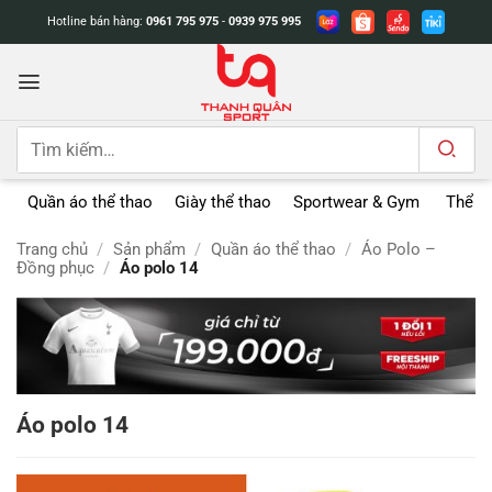
Bỏ
Hotline bán hàng:
0961 795 975
-
0939 975 995
qua
nội
dung
Tìm
kiếm:
Quần áo thể thao
Giày thể thao
Sportwear & Gym
Thể t
Trang chủ
/
Sản phẩm
/
Quần áo thể thao
/
Áo Polo –
Đồng phục
/
Áo polo 14
Áo polo 14