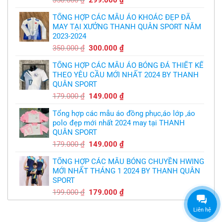
chát
kế
của
gốc
hiện
logo
bầy
free
TỔNG HỢP CÁC MẪU ÁO KHOÁC ĐẸP ĐÃ
là:
tại
quỷ
nhỏ
MAY TẠI XƯỞNG THANH QUÂN SPORT NĂM
350.000 ₫.
là:
2023-2024
299.000 ₫.
Giá
Giá
350.000
₫
300.000
₫
gốc
hiện
TỔNG HỢP CÁC MẪU ÁO BÓNG ĐÁ THIẾT KẾ
là:
tại
THEO YÊU CẦU MỚI NHẤT 2024 BY THANH
350.000 ₫.
là:
QUÂN SPORT
300.000 ₫.
Giá
Giá
179.000
₫
149.000
₫
gốc
hiện
Tổng hợp các mẫu áo đồng phục,áo lớp ,áo
là:
tại
polo đẹp mới nhất 2024 may tại THANH
179.000 ₫.
là:
QUÂN SPORT
149.000 ₫.
Giá
Giá
179.000
₫
149.000
₫
gốc
hiện
TỔNG HỢP CÁC MẪU BÓNG CHUYỀN HWING
là:
tại
MỚI NHẤT THÁNG 1 2024 BY THANH QUÂN
179.000 ₫.
là:
SPORT
149.000 ₫.
Giá
Giá
199.000
₫
179.000
₫
gốc
hiện
là:
tại
Liên hệ
199.000 ₫.
là: