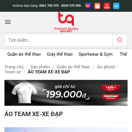
Bỏ
Hotline bán hàng:
0961 795 975
-
0939 975 995
qua
nội
dung
Tìm
kiếm:
Quần áo thể thao
Giày thể thao
Sportwear & Gym
Thể t
Trang chủ
/
Sản phẩm
/
Quần áo thể thao
/
Áo phượt -
Team xe
/
ÁO TEAM XE-XE ĐẠP
ÁO TEAM XE-XE ĐẠP