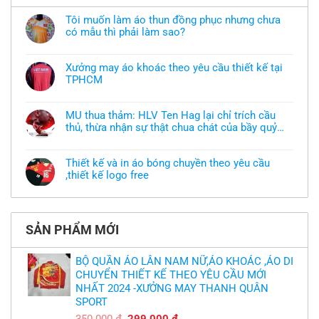
Tôi muốn làm áo thun đồng phục nhưng chưa
có mẫu thì phải làm sao?
Không
có
bình
Xưởng may áo khoác theo yêu cầu thiết kế tại
luận
TPHCM
ở
Tôi
Không
muốn
có
làm
bình
áo
MU thua thảm: HLV Ten Hag lại chỉ trích cầu
luận
thun
thủ, thừa nhận sự thật chua chát của bầy quỷ
ở
đồng
Xưởng
nhỏ
phục
Không
may
nhưng
có
áo
chưa
bình
khoác
Thiết kế và in áo bóng chuyền theo yêu cầu
có
luận
theo
mẫu
,thiết kế logo free
ở
yêu
thì
MU
cầu
Không
phải
thua
thiết
có
làm
thảm:
kế
bình
sao?
HLV
tại
luận
Ten
TPHCM
ở
Hag
SẢN PHẨM MỚI
Thiết
lại
kế
chỉ
và
trích
in
BỘ QUẦN ÁO LÂN NAM NỮ,ÁO KHOÁC ,ÁO DI
cầu
áo
thủ,
CHUYỂN THIẾT KẾ THEO YÊU CẦU MỚI
bóng
thừa
chuyền
nhận
NHẤT 2024 -XƯỞNG MAY THANH QUÂN
theo
sự
yêu
SPORT
thật
cầu
chua
,thiết
Giá
Giá
350.000
₫
299.000
₫