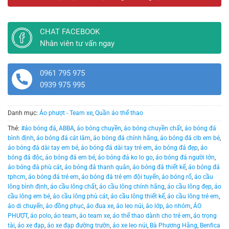
CHAT FACEBOOK
Nhân viên tư vấn ngay
0961 795 975
0939 975 995
Danh mục:
Áo phượt - Team xe
,
Quần áo thể thao
Thẻ:
#áo bóng đá
,
ABBA
,
áo bóng chuyền
,
áo bóng chuyền chất
,
áo bóng đá
bình định
,
áo bóng đá cát lâm
,
áo bóng đá chính hãng
,
áo bóng đá clb em bé
,
áo bóng đá dài tay em bé
,
áo bóng đá dài tay trẻ em
,
áo bóng đá đẹp
,
áo
bóng đá độc
,
áo bóng đá em bé
,
áo bóng đá ko lo go
,
áo bóng đá người lớn
,
áo bóng đá phù cát
,
áo bóng đá thanh quân
,
áo bóng đá thiết kế
,
áo bóng đá
tphcm
,
áo bóng đá trẻ em
,
áo bóng đá trẻ ẹm đội tuyển
,
áo bóng rổ
,
áo cầu
lông bình định
,
áo cầu lông chất
,
áo cầu lông chính hãng
,
áo cầu lông đẹp
,
áo
cầu lông em bé
,
áo cầu lông phù cát
,
áo cầu lông thiết kế
,
áo cầu lông trẻ em
,
áo di chuyển
,
áo đồng phục
,
áo đua xe
,
áo leo núi
,
áo lớp
,
áo nhóm
,
ÁO
PHƯỢT
,
áo polo
,
áo team
,
áo team xe
,
áo thể thao dành cho trẻ em
,
áo trọng
tài
,
áo xe đạp
,
áo xe đạp đường trườn
,
áo xe leo núi
,
Bà Phương Hằng
,
Benfica