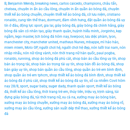
B
,
Benjamin Mendy
,
breaking news
,
carlos caicedo
,
champions
,
châu tấn
,
chelsea
,
chuyên in ấn áo cầu lông
,
chuyên in ấn quần áo bóng đá
,
chuyên
thiết kế áo bóng chuyền
,
chuyên thiết kế áo bóng đá
,
cờ lưu niệm
,
cristiano
ronaldo
,
cung tên thể thao
,
dormunt
,
đàm vĩnh hưng
,
đặt quần áo bóng đá uy
tín ở đâu
,
động lực sport
,
gia lai
,
giày bóng đá
,
giày bóng đá chính hãng
,
giày
bóng đá sân cỏ nhân tạo
,
giày thanh quân
,
huỳnh hiểu minh
,
Jorginho
,
kẹp
ngầm
,
lego master
,
lịch bóng đá hôm nay
,
liverpool
,
lưu diệc phàm
,
lyon
,
manchester city
,
mancheter united
,
matheus Nunes
,
mbappe
,
mì hảo hảo
,
mlem mlem
,
Moto GP
,
người chơi hệ
,
người chơi hệ đẹp
,
nón lưỡi trai nam
,
nón
nhập nhẩu
,
nón nữ rộng vành
,
nón thời trang nữ hàn quốc
,
paul pogba
,
ronaldo
,
running
,
shop áo bóng đá phù cát
,
shop bán áo cầu lông uy tín
,
shop
bán áo trọng tài
,
shop bán áo trọng tài uy tín
,
shop bán đồ áo bóng đá
,
shop
bán giày uy tín
,
shop bán quần áo cầu lông
,
shop quần áo trẻ em bình định
,
shop quần áo trẻ em tphcm
,
shop thiết kế áo bóng đá bình định
,
shop thiết kê
áo bóng đá ở phù cát
,
shop thiết kế áo bóng đá uy tín
,
số ca nhiễm Covil hôm
nay 28/8
,
sport
,
sugar baby
,
suger dady
,
thanh quân sport
,
thiết kế áo bóng
đá
,
thiết kế áo cầu lông
,
thời trang trẻ em
,
thủy tiên
,
triệu vy
,
trịnh sảng
,
túi
đựng giày bóng đá
,
túi thời trang nữ
,
xu cà na
,
xưởng may áo bóng bàn
,
xưởng may áo bóng chuyền
,
xưởng may áo bóng đá
,
xưởng may áo bóng rổ
,
xưởng may áo cầu lông
,
xưởng sản xuất dép thể thao
,
xưởng thiết kế áo bóng
đá