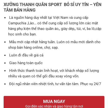
gốc
hiện
XƯỞNG THANH QUÂN SPORT BỎ SỈ UY TÍN – YÊN
là:
tại
TÂM BÁN HÀNG
199.000 ₫.
là:
Là nguồn hàng duy nhất tại Việt Nam và cung cấp
Campuchia ,Lào… có thể cung cấp số lượng lớn các mặt
179.
hàng phụ kiện thể thao quần áo,, giày dép,, túi, ví, ba lô,cặp
học sinh cho bạn.
Mẫu mới cập nhật hằng tuần. Luôn có mẫu mới dành cho
shop bán hàng online, chợ, sạp.
Luôn đi đầu về giá cả
Giao hàng toàn quốc
Hình thức thanh toán linh hoạt, với khách nhập số lượng
nhiều và quen có thể gối đầu xoay vòng vốn.
Đội ngũ nhân viên nhiệt tình, tư vấn tận tâm. Phục vụ 24/7
MUA NGAY
Gọi điện xác nhận và giao hàng tận nơi