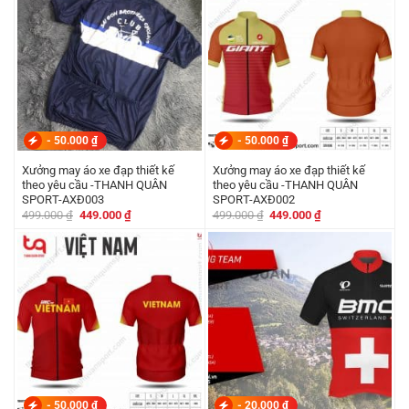
-
50.000
₫
-
50.000
₫
Xưởng may áo xe đạp thiết kế
Xưởng may áo xe đạp thiết kế
theo yêu cầu -THANH QUÂN
theo yêu cầu -THANH QUÂN
SPORT-AXĐ003
SPORT-AXĐ002
Giá
Giá
Giá
Giá
499.000
₫
449.000
₫
499.000
₫
449.000
₫
gốc
hiện
gốc
hiện
là:
tại
là:
tại
499.000 ₫.
là:
499.000 ₫.
là:
449.000 ₫.
449.000 ₫.
-
50.000
₫
-
20.000
₫