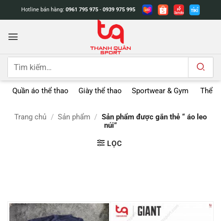
Bỏ
Hotline bán hàng:
0961 795 975
-
0939 975 995
qua
nội
dung
Tìm
kiếm:
Quần áo thể thao
Giày thể thao
Sportwear & Gym
Thể t
Trang chủ
/
Sản phẩm
/
Sản phẩm được gắn thẻ “ áo leo
núi”
LỌC