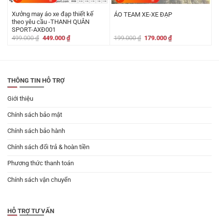
Xưởng may áo xe đạp thiết kế
ÁO TEAM XE-XE ĐẠP
theo yêu cầu -THANH QUÂN
SPORT-AXĐ001
Giá
Giá
Giá
Giá
499.000
₫
449.000
₫
199.000
₫
179.000
₫
gốc
hiện
gốc
hiện
là:
tại
là:
tại
499.000 ₫.
là:
199.000 ₫.
là:
449.000 ₫.
179.000 ₫.
THÔNG TIN HỖ TRỢ
Giới thiệu
Chính sách bảo mật
Chính sách bảo hành
Chính sách đổi trả & hoàn tiền
Phương thức thanh toán
Chính sách vận chuyển
HỖ TRỢ TƯ VẤN