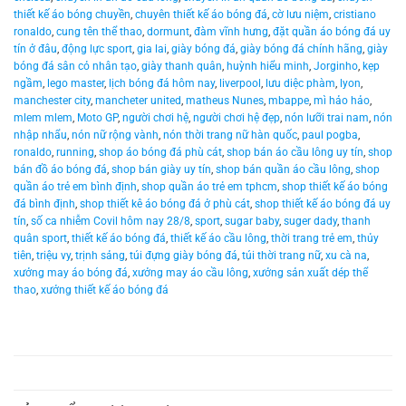
thiết kế áo bóng chuyền
,
chuyên thiết kế áo bóng đá
,
cờ lưu niệm
,
cristiano
ronaldo
,
cung tên thể thao
,
dormunt
,
đàm vĩnh hưng
,
đặt quần áo bóng đá uy
tín ở đâu
,
động lực sport
,
gia lai
,
giày bóng đá
,
giày bóng đá chính hãng
,
giày
bóng đá sân cỏ nhân tạo
,
giày thanh quân
,
huỳnh hiểu minh
,
Jorginho
,
kẹp
ngầm
,
lego master
,
lịch bóng đá hôm nay
,
liverpool
,
lưu diệc phàm
,
lyon
,
manchester city
,
mancheter united
,
matheus Nunes
,
mbappe
,
mì hảo hảo
,
mlem mlem
,
Moto GP
,
người chơi hệ
,
người chơi hệ đẹp
,
nón lưỡi trai nam
,
nón
nhập nhẩu
,
nón nữ rộng vành
,
nón thời trang nữ hàn quốc
,
paul pogba
,
ronaldo
,
running
,
shop áo bóng đá phù cát
,
shop bán áo cầu lông uy tín
,
shop
bán đồ áo bóng đá
,
shop bán giày uy tín
,
shop bán quần áo cầu lông
,
shop
quần áo trẻ em bình định
,
shop quần áo trẻ em tphcm
,
shop thiết kế áo bóng
đá bình định
,
shop thiết kê áo bóng đá ở phù cát
,
shop thiết kế áo bóng đá uy
tín
,
số ca nhiễm Covil hôm nay 28/8
,
sport
,
sugar baby
,
suger dady
,
thanh
quân sport
,
thiết kế áo bóng đá
,
thiết kế áo cầu lông
,
thời trang trẻ em
,
thủy
tiên
,
triệu vy
,
trịnh sảng
,
túi đựng giày bóng đá
,
túi thời trang nữ
,
xu cà na
,
xưởng may áo bóng đá
,
xưởng may áo cầu lông
,
xưởng sản xuất dép thể
thao
,
xưởng thiết kế áo bóng đá