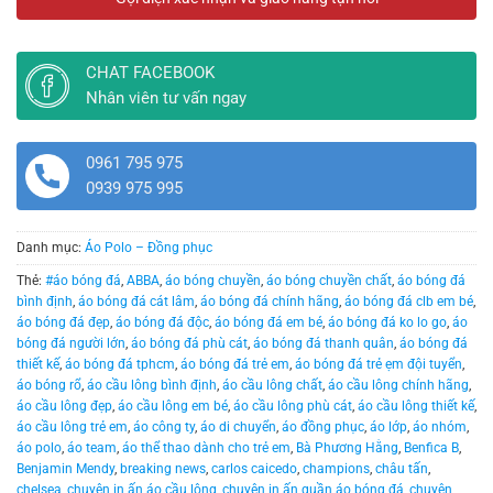
219.000 ₫.
là:
179.
CHAT FACEBOOK
Nhân viên tư vấn ngay
0961 795 975
0939 975 995
Danh mục:
Áo Polo – Đồng phục
Thẻ:
#áo bóng đá
,
ABBA
,
áo bóng chuyền
,
áo bóng chuyền chất
,
áo bóng đá
bình định
,
áo bóng đá cát lâm
,
áo bóng đá chính hãng
,
áo bóng đá clb em bé
,
áo bóng đá đẹp
,
áo bóng đá độc
,
áo bóng đá em bé
,
áo bóng đá ko lo go
,
áo
bóng đá người lớn
,
áo bóng đá phù cát
,
áo bóng đá thanh quân
,
áo bóng đá
thiết kế
,
áo bóng đá tphcm
,
áo bóng đá trẻ em
,
áo bóng đá trẻ ẹm đội tuyển
,
áo bóng rổ
,
áo cầu lông bình định
,
áo cầu lông chất
,
áo cầu lông chính hãng
,
áo cầu lông đẹp
,
áo cầu lông em bé
,
áo cầu lông phù cát
,
áo cầu lông thiết kế
,
áo cầu lông trẻ em
,
áo công ty
,
áo di chuyển
,
áo đồng phục
,
áo lớp
,
áo nhóm
,
áo polo
,
áo team
,
áo thể thao dành cho trẻ em
,
Bà Phương Hằng
,
Benfica B
,
Benjamin Mendy
,
breaking news
,
carlos caicedo
,
champions
,
châu tấn
,
chelsea
,
chuyên in ấn áo cầu lông
,
chuyên in ấn quần áo bóng đá
,
chuyên