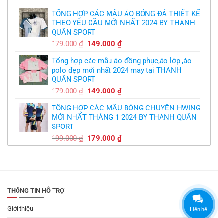
gốc
hiện
TỔNG HỢP CÁC MẪU ÁO BÓNG ĐÁ THIẾT KẾ
là:
tại
THEO YÊU CẦU MỚI NHẤT 2024 BY THANH
350.000 ₫.
là:
QUÂN SPORT
300.000 ₫.
Giá
Giá
179.000
₫
149.000
₫
gốc
hiện
Tổng hợp các mẫu áo đồng phục,áo lớp ,áo
là:
tại
polo đẹp mới nhất 2024 may tại THANH
179.000 ₫.
là:
QUÂN SPORT
149.000 ₫.
Giá
Giá
179.000
₫
149.000
₫
gốc
hiện
TỔNG HỢP CÁC MẪU BÓNG CHUYỀN HWING
là:
tại
MỚI NHẤT THÁNG 1 2024 BY THANH QUÂN
179.000 ₫.
là:
SPORT
149.000 ₫.
Giá
Giá
199.000
₫
179.000
₫
gốc
hiện
là:
tại
199.000 ₫.
là:
179.000 ₫.
THÔNG TIN HỖ TRỢ
Giới thiệu
Liên hệ