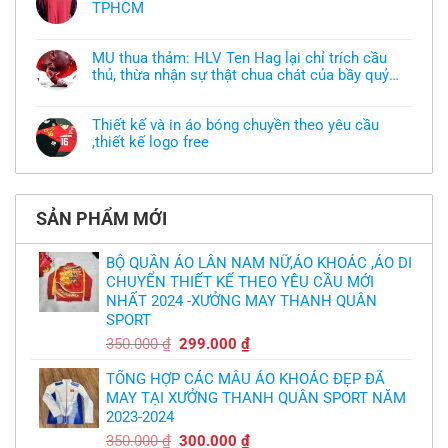
TPHCM
ở
Tôi
Không
muốn
có
làm
bình
áo
MU thua thảm: HLV Ten Hag lại chỉ trích cầu
luận
thun
thủ, thừa nhận sự thật chua chát của bầy quỷ
ở
đồng
Xưởng
nhỏ
phục
Không
may
nhưng
có
áo
chưa
bình
khoác
Thiết kế và in áo bóng chuyền theo yêu cầu
có
luận
theo
mẫu
,thiết kế logo free
ở
yêu
thì
MU
cầu
Không
phải
thua
thiết
có
làm
thảm:
kế
bình
sao?
HLV
tại
luận
Ten
TPHCM
ở
Hag
SẢN PHẨM MỚI
Thiết
lại
kế
chỉ
và
trích
in
BỘ QUẦN ÁO LÂN NAM NỮ,ÁO KHOÁC ,ÁO DI
cầu
áo
thủ,
CHUYỂN THIẾT KẾ THEO YÊU CẦU MỚI
bóng
thừa
chuyền
nhận
NHẤT 2024 -XƯỞNG MAY THANH QUÂN
theo
sự
yêu
SPORT
thật
cầu
chua
,thiết
Giá
Giá
350.000
₫
299.000
₫
chát
kế
của
gốc
hiện
logo
bầy
free
TỔNG HỢP CÁC MẪU ÁO KHOÁC ĐẸP ĐÃ
là:
tại
quỷ
nhỏ
MAY TẠI XƯỞNG THANH QUÂN SPORT NĂM
350.000 ₫.
là:
2023-2024
299.000 ₫.
Giá
Giá
350.000
₫
300.000
₫