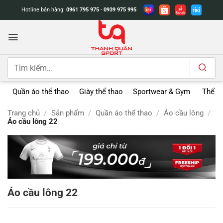
Bỏ
Hotline bán hàng:
0961 795 975
-
0939 975 995
qua
nội
dung
Tìm
kiếm:
Quần áo thể thao
Giày thể thao
Sportwear & Gym
Thể t
Trang chủ
/
Sản phẩm
/
Quần áo thể thao
/
Áo cầu lông
/
Áo cầu lông 22
Áo cầu lông 22