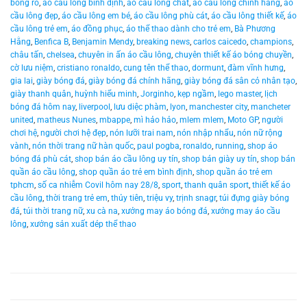
bóng rổ
,
áo cầu lông bình định
,
áo cầu lông chất
,
áo cầu lông chính hãng
,
áo
cầu lông đẹp
,
áo cầu lông em bé
,
áo cầu lông phù cát
,
áo cầu lông thiết kế
,
áo
cầu lông trẻ em
,
áo đồng phục
,
áo thể thao dành cho trẻ em
,
Bà Phương
Hằng
,
Benfica B
,
Benjamin Mendy
,
breaking news
,
carlos caicedo
,
champions
,
châu tấn
,
chelsea
,
chuyên in ấn áo cầu lông
,
chuyên thiết kế áo bóng chuyền
,
cờ lưu niệm
,
cristiano ronaldo
,
cung tên thể thao
,
dormunt
,
đàm vĩnh hưng
,
gia lai
,
giày bóng đá
,
giày bóng đá chính hãng
,
giày bóng đá sân cỏ nhân tạo
,
giày thanh quân
,
huỳnh hiểu minh
,
Jorginho
,
kẹp ngầm
,
lego master
,
lịch
bóng đá hôm nay
,
liverpool
,
lưu diệc phàm
,
lyon
,
manchester city
,
mancheter
united
,
matheus Nunes
,
mbappe
,
mì hảo hảo
,
mlem mlem
,
Moto GP
,
người
chơi hệ
,
người chơi hệ đẹp
,
nón lưỡi trai nam
,
nón nhập nhẩu
,
nón nữ rộng
vành
,
nón thời trang nữ hàn quốc
,
paul pogba
,
ronaldo
,
running
,
shop áo
bóng đá phù cát
,
shop bán áo cầu lông uy tín
,
shop bán giày uy tín
,
shop bán
quần áo cầu lông
,
shop quần áo trẻ em bình định
,
shop quần áo trẻ em
tphcm
,
số ca nhiễm Covil hôm nay 28/8
,
sport
,
thanh quân sport
,
thiết kế áo
cầu lông
,
thời trang trẻ em
,
thủy tiên
,
triệu vy
,
trịnh snagr
,
túi đựng giày bóng
đá
,
túi thời trang nữ
,
xu cà na
,
xưởng may áo bóng đá
,
xưởng may áo cầu
lông
,
xưởng sản xuất dép thể thao