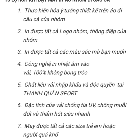
10 LỢI ÍCH KHI ĐẶT MAY IN ÁO NHÓM ĐI CÂU CÁ
Thực hiện hóa ý tưởng thiết kế trên áo đi
câu cá của nhóm
In được tất cả Logo nhóm, thông điệp của
nhóm
In được tất cả các màu sắc mà bạn muốn
Cô
ng nghệ in nhiệt âm vào
vải,
100%
không bong tróc
Chất liệu vải nhập khẩu và độc quyền tại
THANH QUÂN SPORT
Đặc tính của vải chống tia UV, chống muỗi
đốt và thấm hút siêu nhanh
May được tất cả các size trẻ em hoặc
người quá khổ