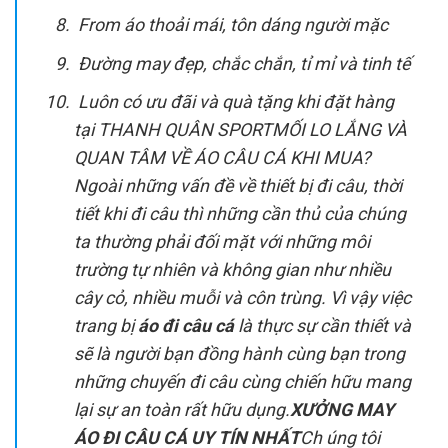
From áo thoải mái, tôn dáng người mặc
Đường may đẹp, chắc chắn, tỉ mỉ và tinh tế
Luôn có ưu đãi và quà tặng khi đặt hàng
tại THANH QUÂN SPORT
MỐI LO LẮNG VÀ
QUAN TÂM VỀ ÁO CÂU CÁ KHI MUA?
Ngoài những vấn đề về thiết bị đi câu, thời
tiết khi đi câu thì những cần thủ của chúng
ta thường phải đối mặt với những môi
trường tự nhiên và không gian như nhiều
cây cỏ, nhiều muỗi và côn trùng. Vì vậy việc
trang bị
áo đi câu cá
là thực sự cần thiết và
sẽ là người bạn đồng hành cùng bạn trong
những chuyến đi câu cùng chiến hữu mang
lại sự an toàn rất hữu dụng.
XƯỞNG MAY
ÁO ĐI CÂU CÁ UY TÍN NHẤT
Ch ú
ng tôi