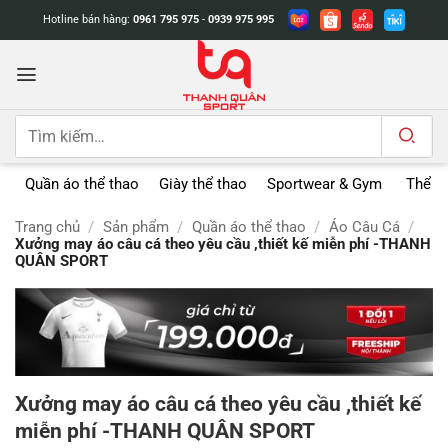
Bỏ
Hotline bán hàng:
0961 795 975
-
0939 975 995
qua
nội
dung
Tìm
kiếm:
Quần áo thể thao
Giày thể thao
Sportwear & Gym
Thể t
Trang chủ
/
Sản phẩm
/
Quần áo thể thao
/
Áo Câu Cá
/
Xưởng may áo câu cá theo yêu cầu ,thiết kế miễn phí -THANH
QUÂN SPORT
Xưởng may áo câu cá theo yêu cầu ,thiết kế
miễn phí -THANH QUÂN SPORT