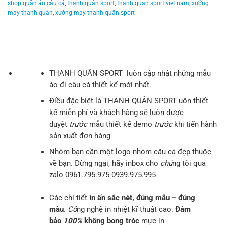
shop quần áo câu cá
,
thanh quân sport
,
thanh quan sport viet nam
,
xưởng
may thanh quân
,
xưởng may thanh quân sport
THANH QUÂN SPORT luôn cập nhật những mẫu
áo đi câu cá thiết kế mới nhất.
Điều đặc biệt là THANH QUÂN SPORT uôn thiết
kế miễn phí và khách hàng sẽ luôn được
duyệt
trước
mẫu thiết kế demo
trước
khi tiến hành
sản xuất đơn hàng
Nhóm bạn cần một logo nhóm câu cá đẹp thuộc
về bạn. Đừng ngại, hãy inbox cho
chú
ng tôi qua
zalo 0961.795.975-0939.975.995
Các chi tiết
in ấn sắc nét, đúng mẫu – đúng
màu
.
Cô
ng nghệ in nhiệt kĩ thuật cao.
Đảm
bảo
100%
không bong tróc
mực in