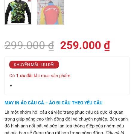
Giá
Giá
299.000
₫
259.000
₫
gốc
hiện
là:
tại
KHUYẾN MÃI - ƯU ĐÃI
299.000 ₫.
là:
Có
1 ưu đãi
khi mua sản phẩm
259.
MAY IN ÁO CÂU CÁ – ÁO ĐI CÂU THEO YÊU CẦU
Là một nhóm hội câu cá việc trang phục câu cá cực kì quan
trọng giúp nâng cao tính đồng đội và chuyên nghiệp. Bên cạnh
đó hình ảnh nổi bật và sức lan toả thông điệp của nhóm câu
cá của bạn sẽ được rộng rãi hơn trong cộng đồng.
Câu cá là