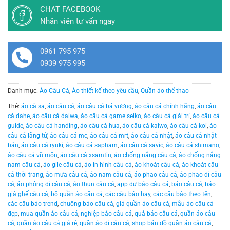
CHAT FACEBOOK
Nhân viên tư vấn ngay
0961 795 975
0939 975 995
Danh mục:
Áo Câu Cá
,
Áo thiết kế theo yêu cầu
,
Quần áo thể thao
Thẻ:
áo cà sa
,
áo câu cá
,
áo câu cá bá vương
,
áo câu cá chính hãng
,
áo câu
cá dahe
,
áo câu cá daiwa
,
áo câu cá game seiko
,
áo câu cá giải trí
,
áo câu cá
guide
,
áo câu cá handing
,
áo câu cá hua
,
áo câu cá kaiwo
,
áo câu cá koi
,
áo
câu cá lãng tử
,
áo câu cá mc
,
áo câu cá mrt
,
áo câu cá nhật
,
áo câu cá nhật
bản
,
áo câu cá ryuki
,
áo câu cá sapham
,
áo câu cá savic
,
áo câu cá shimano
,
áo câu cá vũ môn
,
áo câu cá xsamtin
,
áo chống nắng câu cá
,
áo chống nắng
nam câu cá
,
áo gile câu cá
,
áo in hình câu cá
,
áo khoát câu cá
,
áo khoát câu
cá thời trang
,
áo mưa câu cá
,
áo nam câu cá
,
áo phao câu cá
,
áo phao đi câu
cá
,
áo phông đi câu cá
,
áo thun câu cá
,
app dự báo câu cá
,
báo câu cá
,
báo
giá ghế câu cá
,
bộ quần áo câu cá
,
các câu báo hay
,
các câu báo theo tên
,
các câu báo trend
,
chuông báo câu cá
,
giá quần áo câu cá
,
mẫu áo câu cá
đẹp
,
mua quần áo câu cá
,
nghiệp báo câu cá
,
quả báo câu cá
,
quần áo câu
cá
,
quần áo câu cá giá rẻ
,
quần áo đi câu cá
,
shop bán đồ quần áo câu cá
,