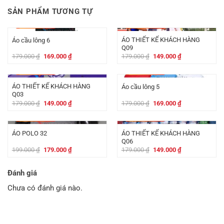
SẢN PHẨM TƯƠNG TỰ
-
10.000
₫
-
30.000
₫
ÁO THIẾT KẾ KHÁCH HÀNG
Áo cầu lông 6
Q09
Giá
Giá
Giá
Giá
179.000
₫
169.000
₫
179.000
₫
149.000
₫
gốc
hiện
gốc
hiện
là:
tại
là:
tại
-
30.000
₫
-
10.000
₫
179.000 ₫.
là:
179.000 ₫.
là:
169.000 ₫.
149.000 ₫.
ÁO THIẾT KẾ KHÁCH HÀNG
Áo cầu lông 5
Q03
Giá
Giá
Giá
Giá
179.000
₫
149.000
₫
179.000
₫
169.000
₫
gốc
hiện
gốc
hiện
là:
tại
là:
tại
-
20.000
₫
-
30.000
₫
179.000 ₫.
là:
179.000 ₫.
là:
149.000 ₫.
169.000 ₫.
ÁO THIẾT KẾ KHÁCH HÀNG
ÁO POLO 32
Q06
Giá
Giá
Giá
Giá
199.000
₫
179.000
₫
179.000
₫
149.000
₫
gốc
hiện
gốc
hiện
là:
tại
là:
tại
199.000 ₫.
là:
179.000 ₫.
là:
Đánh giá
179.000 ₫.
149.000 ₫.
Chưa có đánh giá nào.