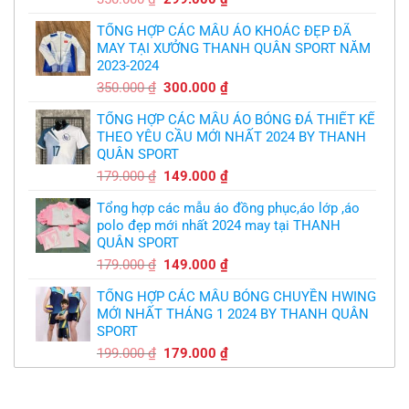
chát
kế
của
gốc
hiện
logo
bầy
free
TỔNG HỢP CÁC MẪU ÁO KHOÁC ĐẸP ĐÃ
là:
tại
quỷ
nhỏ
MAY TẠI XƯỞNG THANH QUÂN SPORT NĂM
350.000 ₫.
là:
2023-2024
299.000 ₫.
Giá
Giá
350.000
₫
300.000
₫
gốc
hiện
TỔNG HỢP CÁC MẪU ÁO BÓNG ĐÁ THIẾT KẾ
là:
tại
THEO YÊU CẦU MỚI NHẤT 2024 BY THANH
350.000 ₫.
là:
QUÂN SPORT
300.000 ₫.
Giá
Giá
179.000
₫
149.000
₫
gốc
hiện
Tổng hợp các mẫu áo đồng phục,áo lớp ,áo
là:
tại
polo đẹp mới nhất 2024 may tại THANH
179.000 ₫.
là:
QUÂN SPORT
149.000 ₫.
Giá
Giá
179.000
₫
149.000
₫
gốc
hiện
TỔNG HỢP CÁC MẪU BÓNG CHUYỀN HWING
là:
tại
MỚI NHẤT THÁNG 1 2024 BY THANH QUÂN
179.000 ₫.
là:
SPORT
149.000 ₫.
Giá
Giá
199.000
₫
179.000
₫
gốc
hiện
là:
tại
199.000 ₫.
là: