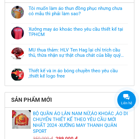
Tôi muốn làm áo thun đồng phục nhưng chưa
có mẫu thì phải làm sao?
Không
có
bình
Xưởng may áo khoác theo yêu cầu thiết kế tại
luận
TPHCM
ở
Tôi
Không
muốn
có
làm
bình
áo
MU thua thảm: HLV Ten Hag lại chỉ trích cầu
luận
thun
thủ, thừa nhận sự thật chua chát của bầy quỷ
ở
đồng
Xưởng
nhỏ
phục
Không
may
nhưng
có
áo
chưa
bình
khoác
Thiết kế và in áo bóng chuyền theo yêu cầu
có
luận
theo
mẫu
,thiết kế logo free
ở
yêu
thì
MU
cầu
Không
phải
thua
thiết
có
làm
thảm:
kế
bình
sao?
HLV
tại
luận
Ten
TPHCM
ở
Hag
SẢN PHẨM MỚI
Thiết
lại
Liên hệ
kế
chỉ
và
trích
in
BỘ QUẦN ÁO LÂN NAM NỮ,ÁO KHOÁC ,ÁO DI
cầu
áo
thủ,
CHUYỂN THIẾT KẾ THEO YÊU CẦU MỚI
bóng
thừa
chuyền
nhận
NHẤT 2024 -XƯỞNG MAY THANH QUÂN
theo
sự
yêu
SPORT
thật
cầu
chua
,thiết
Giá
Giá
350.000
₫
299.000
₫