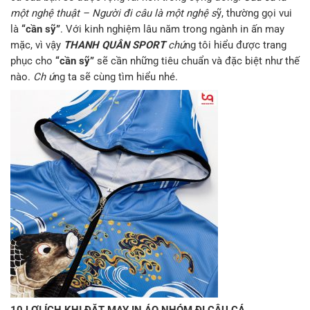
một nghệ thuật – Người đi câu là một nghệ s
ỹ, thường gọi vui
là
“cần sỹ”
. Với kinh nghiệm lâu năm trong ngành in ấn may
mặc, vì vậy
THANH QUÂN SPORT
chú
ng tôi hiểu được trang
phục cho
“cần sỹ”
sẽ cần những tiêu chuẩn và đặc biệt như thế
nào.
Ch ú
ng ta sẽ cùng tìm hiểu nhé.