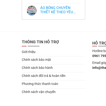
,thiết kế logo free
Không
thua
thiết
làm
có
thảm:
kế
sao?
bình
HLV
tại
ÁO BÓNG CHUYỀN
luận
Ten
TPHCM
ở
THIẾT KẾ THEO YÊU
Hag
Thiết
lại
CẦU- ĐỒ BÓNG CHUYỀN
Không
kế
chỉ
có
và
THIẾT KẾ MỚI NHẤT
trích
bình
in
cầu
2024
luận
áo
thủ,
ở
bóng
thừa
ÁO
chuyền
nhận
BÓNG
theo
sự
CHUYỀN
yêu
thật
THIẾT
cầu
chua
THÔNG TIN HỖ TRỢ
KẾ
HỖ TR
,thiết
chát
THEO
kế
của
YÊU
logo
bầy
Hotline b
CẦU-
free
Giới thiệu
quỷ
ĐỒ
nhỏ
0961 795
BÓNG
CHUYỀN
Chính sách bảo mật
THIẾT
Email góp
KẾ
info@th
Chính sách bảo hành
MỚI
NHẤT
2024
Chính sách đổi trả & hoàn tiền
Phương thức thanh toán
Chính sách vận chuyển