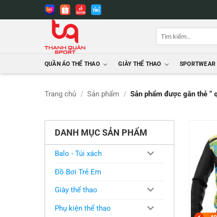
Bỏ
qua
nội
Tìm
dung
kiếm:
QUẦN ÁO THỂ THAO
GIÀY THỂ THAO
SPORTWEAR
Trang chủ
/
Sản phẩm
/
Sản phẩm được gắn thẻ “ q
DANH MỤC SẢN PHẨM
Balo - Túi xách
Đồ Bơi Trẻ Em
Giày thể thao
Phụ kiện thể thao