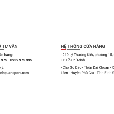
Ợ TƯ VẤN
HỆ THỐNG CỬA HÀNG
án hàng:
- 219 Lý Thường Kiệt, phường 15,
 975 - 0939 975 995
TP Hồ Chí Minh
 ý:
- Chợ Gò Đào - Thôn Đại Khoan - 
anhquansport.com
Lâm - Huyện Phù Cát - Tỉnh Bình 