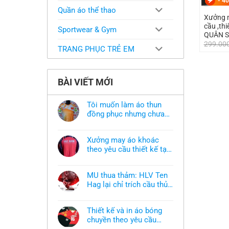
-
40
Quần áo thể thao
Xưởng m
cầu ,th
Sportwear & Gym
QUÂN 
299.00
TRANG PHỤC TRẺ EM
BÀI VIẾT MỚI
Tôi muốn làm áo thun
đồng phục nhưng chưa
có mẫu thì phải làm sao?
Không
có
bình
Xưởng may áo khoác
luận
ở
theo yêu cầu thiết kế tại
Tôi
TPHCM
Không
muốn
có
làm
bình
áo
MU thua thảm: HLV Ten
luận
thun
ở
Hag lại chỉ trích cầu thủ,
đồng
Xưởng
phục
thừa nhận sự thật chua
Không
may
nhưng
có
áo
chát của bầy quỷ nhỏ
chưa
bình
khoác
có
Thiết kế và in áo bóng
luận
theo
mẫu
ở
chuyền theo yêu cầu
yêu
thì
MU
cầu
phải