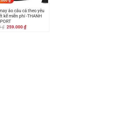
.000
₫
ay áo câu cá theo yêu
iết kế miễn phí -THANH
SPORT
Giá
Giá
0
₫
259.000
₫
gốc
hiện
là:
tại
299.000 ₫.
là:
259.000 ₫.