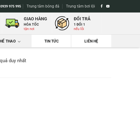
Trung tâm bóng đá
Trung tâm bơi lội
-
0939 975 995
GIAO HÀNG
ĐỔI TRẢ
HỎA TỐC
1 ĐỔI 1
tận nơi
nếu lỗi
THỂ THAO
TIN TỨC
LIÊN HỆ
 quả duy nhất