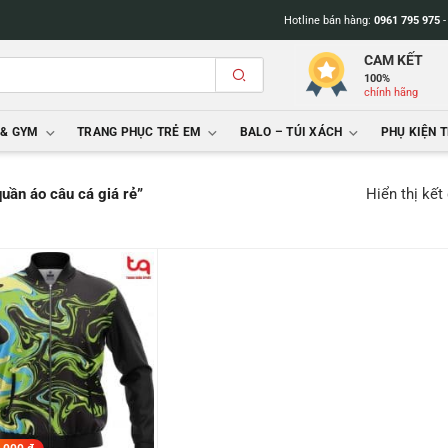
Hotline bán hàng:
0961 795 975
CAM KẾT
100%
chính hãng
 & GYM
TRANG PHỤC TRẺ EM
BALO – TÚI XÁCH
PHỤ KIỆN 
Hiển thị kết
uần áo câu cá giá rẻ”