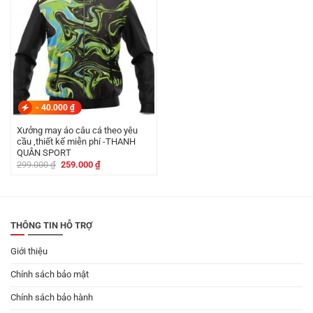
-
40.000
₫
Xưởng may áo câu cá theo yêu
cầu ,thiết kế miễn phí -THANH
QUÂN SPORT
Giá
Giá
299.000
₫
259.000
₫
gốc
hiện
là:
tại
299.000 ₫.
là:
259.000 ₫.
THÔNG TIN HỖ TRỢ
Giới thiệu
Chính sách bảo mật
Chính sách bảo hành