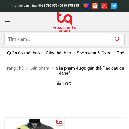
Bỏ
Hotline bán hàng:
0961 795 975
-
0939 975 995
qua
nội
dung
Tìm
kiếm:
Quần áo thể thao
Giày thể thao
Sportwear & Gym
Thể t
Trang chủ
/
Sản phẩm
/
Sản phẩm được gắn thẻ “ áo câu cá
dahe”
LỌC