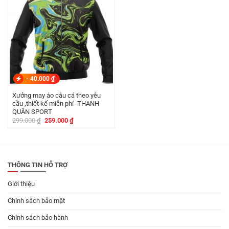
-
40.000
₫
Xưởng may áo câu cá theo yêu
cầu ,thiết kế miễn phí -THANH
QUÂN SPORT
Giá
Giá
299.000
₫
259.000
₫
gốc
hiện
là:
tại
299.000 ₫.
là:
259.000 ₫.
THÔNG TIN HỖ TRỢ
Giới thiệu
Chính sách bảo mật
Chính sách bảo hành