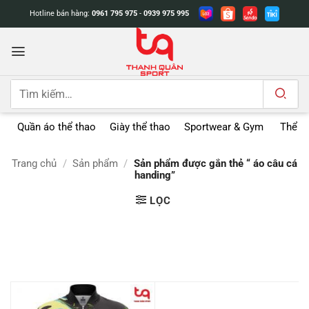
Bỏ
Hotline bán hàng:
0961 795 975
-
0939 975 995
qua
nội
dung
Tìm
kiếm:
Quần áo thể thao
Giày thể thao
Sportwear & Gym
Thể t
Trang chủ
/
Sản phẩm
/
Sản phẩm được gắn thẻ “ áo câu cá
handing”
LỌC