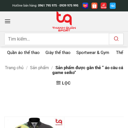
Bỏ
Hotline bán hàng:
0961 795 975
-
0939 975 995
qua
nội
dung
Tìm
kiếm:
Quần áo thể thao
Giày thể thao
Sportwear & Gym
Thể t
Trang chủ
/
Sản phẩm
/
Sản phẩm được gắn thẻ “ áo câu cá
game seiko”
LỌC