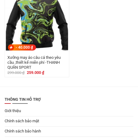
-
40.000
₫
Xưởng may áo câu cá theo yêu
cầu ,thiết kế miễn phí -THANH
QUÂN SPORT
Giá
Giá
299.000
₫
259.000
₫
gốc
hiện
là:
tại
299.000 ₫.
là:
259.000 ₫.
THÔNG TIN HỖ TRỢ
Giới thiệu
Chính sách bảo mật
Chính sách bảo hành