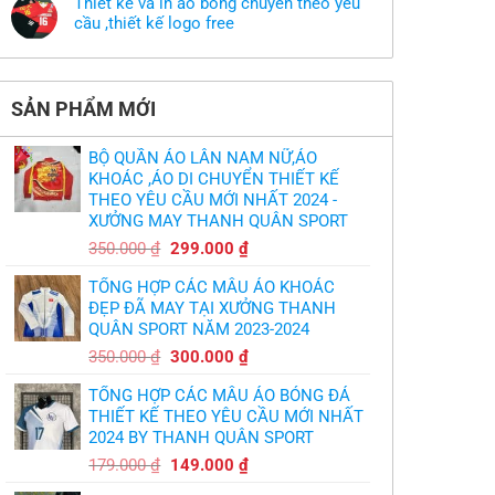
có
Thiết kế và in áo bóng chuyền theo yêu
luận
theo
mẫu
ở
cầu ,thiết kế logo free
yêu
thì
MU
cầu
phải
Không
thua
thiết
làm
có
thảm:
kế
sao?
bình
HLV
tại
luận
Ten
TPHCM
ở
Hag
SẢN PHẨM MỚI
Thiết
lại
kế
chỉ
và
trích
in
cầu
BỘ QUẦN ÁO LÂN NAM NỮ,ÁO
áo
thủ,
bóng
KHOÁC ,ÁO DI CHUYỂN THIẾT KẾ
thừa
chuyền
nhận
THEO YÊU CẦU MỚI NHẤT 2024 -
theo
sự
yêu
XƯỞNG MAY THANH QUÂN SPORT
thật
cầu
chua
,thiết
Giá
Giá
chát
350.000
₫
299.000
₫
kế
của
gốc
hiện
logo
bầy
free
TỔNG HỢP CÁC MẪU ÁO KHOÁC
quỷ
là:
tại
nhỏ
ĐẸP ĐÃ MAY TẠI XƯỞNG THANH
350.000 ₫.
là:
QUÂN SPORT NĂM 2023-2024
299.000 ₫.
Giá
Giá
350.000
₫
300.000
₫
gốc
hiện
TỔNG HỢP CÁC MẪU ÁO BÓNG ĐÁ
là:
tại
THIẾT KẾ THEO YÊU CẦU MỚI NHẤT
350.000 ₫.
là:
2024 BY THANH QUÂN SPORT
300.000 ₫.
Giá
Giá
179.000
₫
149.000
₫
gốc
hiện