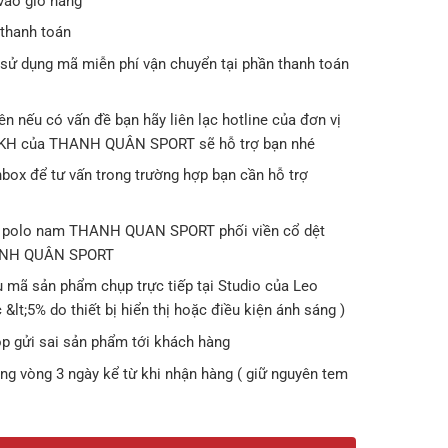
vào giỏ hàng
thanh toán
 sử dụng mã miễn phí vận chuyển tại phần thanh toán
 nếu có vấn đề bạn hãy liên lạc hotline của đơn vị
SKH của THANH QUÂN SPORT sẽ hỗ trợ bạn nhé
nbox để tư vấn trong trường hợp bạn cần hỗ trợ
o polo nam THANH QUAN SPORT phối viền cổ dệt
HANH QUÂN SPORT
 mã sản phẩm chụp trực tiếp tại Studio của Leo
&lt;5% do thiết bị hiển thị hoặc điều kiện ánh sáng )
op gửi sai sản phẩm tới khách hàng
ng vòng 3 ngày kể từ khi nhận hàng ( giữ nguyên tem