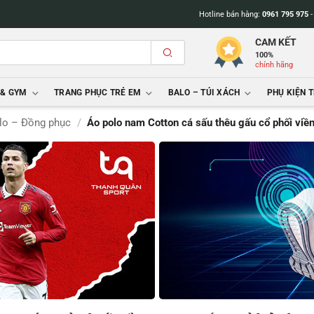
Hotline bán hàng:
0961 795 975
CAM KẾT
100%
chính hãng
 & GYM
TRANG PHỤC TRẺ EM
BALO – TÚI XÁCH
PHỤ KIỆN 
lo – Đồng phục
/
Áo polo nam Cotton cá sấu thêu gấu cổ phối viề