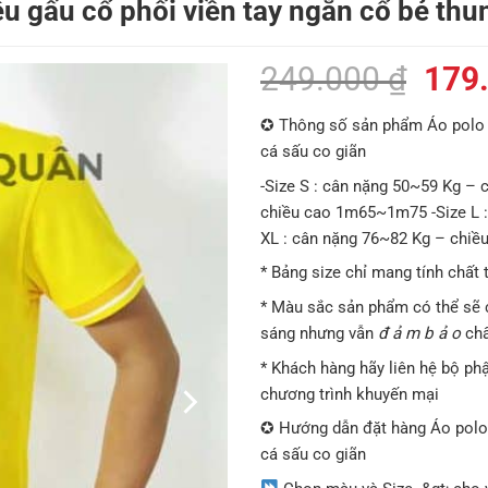
u gấu cổ phối viền tay ngắn cổ bẻ thu
Giá
249.000
₫
179
gốc
✪ Thông số sản phẩm Áo polo
là:
cá sấu co giãn
249.
-Size S : cân nặng 50~59 Kg –
chiều cao 1m65~1m75 -Size L 
XL : cân nặng 76~82 Kg – chi
* Bảng size chỉ mang tính chất
* Màu sắc sản phẩm có thể sẽ 
sáng nhưng vẫn
đ ả m b ả o
chấ
* Khách hàng hãy liên hệ bộ ph
chương trình khuyến mại
✪ Hướng dẫn đặt hàng Áo pol
cá sấu co giãn