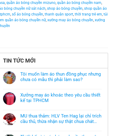
asa
,
quần áo bóng chuyền mizuno
,
quần áo bóng chuyền nam
,
áo bóng chuyền nữ sát nách
,
shop áo bóng chuyền
,
shop quần áo
 tphcm
,
số áo bóng chuyền
,
thanh quân sport
,
thời trang trẻ em
,
túi
em quần áo bóng chuyền nữ
,
xưởng may áo bóng chuyền
,
xưởng
chuyền
TIN TỨC MỚI
Tôi muốn làm áo thun đồng phục nhưng
chưa có mẫu thì phải làm sao?
Không
có
bình
Xưởng may áo khoác theo yêu cầu thiết
luận
ở
kế tại TPHCM
Tôi
Không
muốn
có
làm
bình
áo
MU thua thảm: HLV Ten Hag lại chỉ trích
luận
thun
ở
cầu thủ, thừa nhận sự thật chua chát
đồng
Xưởng
phục
của bầy quỷ nhỏ
Không
may
nhưng
có
áo
chưa
bình
khoác