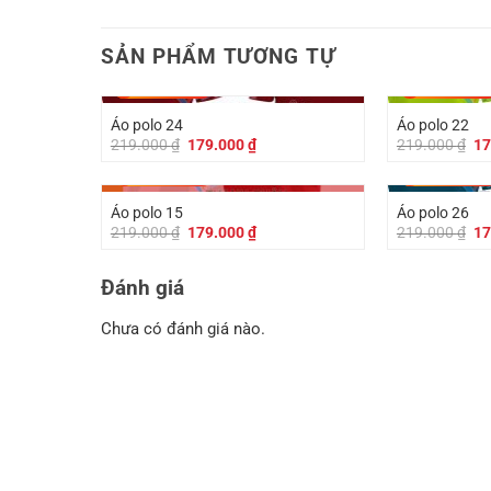
SẢN PHẨM TƯƠNG TỰ
-
40.000
₫
-
40.000
₫
Áo polo 24
Áo polo 22
Giá
Giá
Gi
219.000
₫
179.000
₫
219.000
₫
17
gốc
hiện
gố
là:
tại
là:
-
40.000
₫
-
40.000
₫
219.000 ₫.
là:
21
179.000 ₫.
Áo polo 15
Áo polo 26
Giá
Giá
Gi
219.000
₫
179.000
₫
219.000
₫
17
gốc
hiện
gố
là:
tại
là:
219.000 ₫.
là:
21
Đánh giá
179.000 ₫.
Chưa có đánh giá nào.