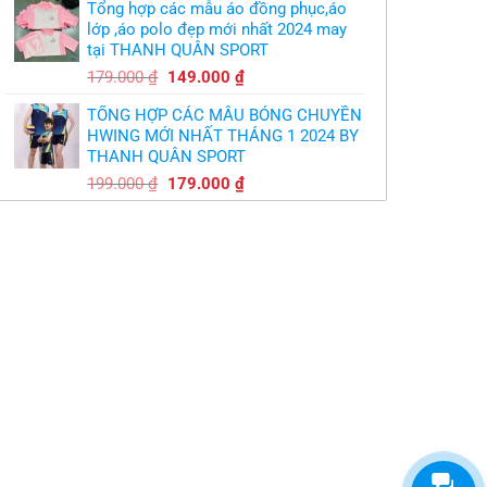
Tổng hợp các mẫu áo đồng phục,áo
là:
tại
lớp ,áo polo đẹp mới nhất 2024 may
179.000 ₫.
là:
tại THANH QUÂN SPORT
149.000 ₫.
Giá
Giá
179.000
₫
149.000
₫
gốc
hiện
TỔNG HỢP CÁC MẪU BÓNG CHUYỀN
là:
tại
HWING MỚI NHẤT THÁNG 1 2024 BY
179.000 ₫.
là:
THANH QUÂN SPORT
149.000 ₫.
Giá
Giá
199.000
₫
179.000
₫
gốc
hiện
là:
tại
199.000 ₫.
là:
179.000 ₫.