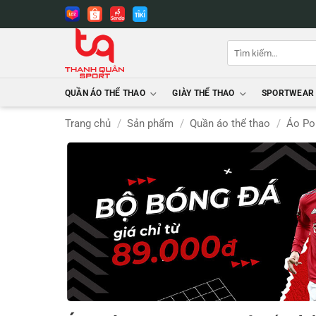
Bỏ
qua
nội
Tìm
dung
kiếm:
QUẦN ÁO THỂ THAO
GIÀY THỂ THAO
SPORTWEAR
Trang chủ
/
Sản phẩm
/
Quần áo thể thao
/
Áo Po