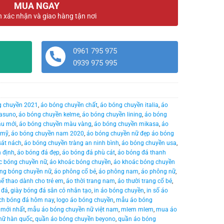
MUA NGAY
n xác nhận và giao hàng tận nơi
0961 795 975
0939 975 995
g chuyền 2021
,
áo bóng chuyền chất
,
áo bóng chuyền italia
,
áo
rasuno
,
áo bóng chuyền kelme
,
áo bóng chuyền lining
,
áo bóng
ẫu mới
,
áo bóng chuyền màu vàng
,
áo bóng chuyền mikasa
,
áo
 mỹ
,
áo bóng chuyền nam 2020
,
áo bóng chuyền nữ đẹp áo bóng
sát nách
,
áo bóng chuyền tràng an ninh bình
,
áo bóng chuyền usa
,
 định
,
áo bóng đá đẹp
,
áo bóng đá phù cát
,
áo bóng đá thanh
c bóng chuyền nữ
,
áo khoác bóng chuyền
,
áo khoác bóng chuyền
ng bóng chuyền nữ
,
áo phông cổ bẻ
,
áo phông nam
,
áo phông nữ
,
hể thao dành cho trẻ em
,
áo thời trang nam
,
áo thười trang cổ bẻ
,
 đá
,
giày bóng đá sân cỏ nhân tạo
,
in áo bóng chuyền
,
in số áo
ịch bóng đá hôm nay
,
logo áo bóng chuyền
,
mẫu áo bóng
 mới nhất
,
mẫu áo bóng chuyền nữ việt nam
,
mlem mlem
,
mua áo
 nữ hàn quốc
,
quần áo bóng chuyền beyono
,
quần áo bóng