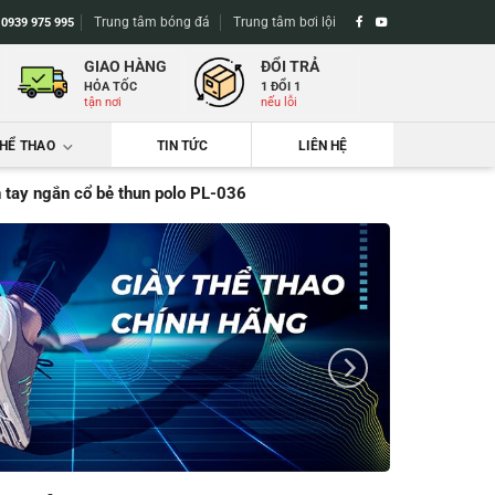
Trung tâm bóng đá
Trung tâm bơi lội
-
0939 975 995
GIAO HÀNG
ĐỔI TRẢ
HỎA TỐC
1 ĐỔI 1
tận nơi
nếu lỗi
THỂ THAO
TIN TỨC
LIÊN HỆ
n tay ngắn cổ bẻ thun polo PL-036