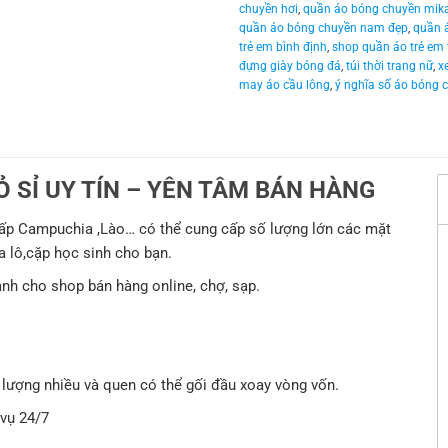
chuyền hơi
,
quần áo bóng chuyền mik
quần áo bóng chuyền nam đẹp
,
quần 
trẻ em bình định
,
shop quần áo trẻ em
đựng giày bóng đá
,
túi thời trang nữ
,
x
may áo cầu lông
,
ý nghĩa số áo bóng 
SỈ UY TÍN – YÊN TÂM BÁN HÀNG
cấp Campuchia ,Lào… có thể cung cấp số lượng lớn các mặt
 ba lô,cặp học sinh cho bạn.
h cho shop bán hàng online, chợ, sạp.
 lượng nhiều và quen có thể gối đầu xoay vòng vốn.
 vụ 24/7