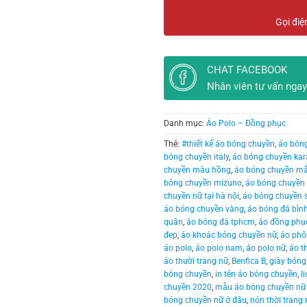
Gọi điệ
CHAT FACEBOOK
Nhân viên tư vấn ngay
Danh mục:
Áo Polo – Đồng phục
Thẻ:
#thiết kế áo bóng chuyền
,
áo bón
bóng chuyền italy
,
áo bóng chuyền ka
chuyền màu hồng
,
áo bóng chuyền m
bóng chuyền mizuno
,
áo bóng chuyền
chuyền nữ tại hà nội
,
áo bóng chuyền 
áo bóng chuyền vàng
,
áo bóng đá bình
quân
,
áo bóng đá tphcm
,
áo đồng phụ
đẹp
,
áo khoác bóng chuyền nữ
,
áo phô
áo polo
,
áo polo nam
,
áo polo nữ
,
áo t
áo thười trang nữ
,
Benfica B
,
giày bóng
bóng chuyền
,
in tên áo bóng chuyền
,
l
chuyền 2020
,
mẫu áo bóng chuyền nữ
bóng chuyền nữ ở đâu
,
nón thời trang