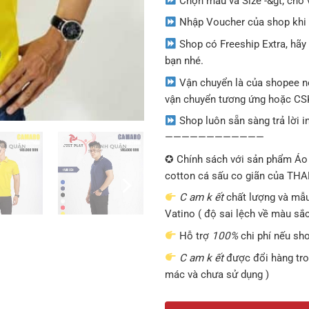
Chọn màu và Size -&gt; cho 
Nhập Voucher của shop khi 
Shop có Freeship Extra, hãy
bạn nhé.
Vận chuyển là của shopee nên
vận chuyển tương ứng hoặc C
Shop luôn sẵn sàng trả lời i
————————————
✪ Chính sách với sản phẩm Á
cotton cá sấu co giãn của T
C am k ết
chất lượng và mẫu
Vatino ( độ sai lệch về màu sắc 
Hỗ trợ
100%
chi phí nếu sh
C am k ết
được đổi hàng tro
mác và chưa sử dụng )