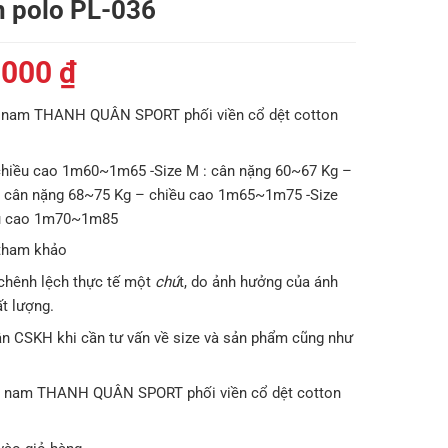
n polo PL-036
Giá
.000
₫
hiện
 nam THANH QUÂN SPORT phối viền cổ dệt cotton
tại
000 ₫.
là:
 chiều cao 1m60~1m65 -Size M : cân nặng 60~67 Kg –
179.000 ₫.
: cân nặng 68~75 Kg – chiều cao 1m65~1m75 -Size
ều cao 1m70~1m85
 tham khảo
chênh lệch thực tế một
chú
t, do ảnh hưởng của ánh
t lượng.
ận CSKH khi cần tư vấn về size và sản phẩm cũng như
o nam THANH QUÂN SPORT phối viền cổ dệt cotton