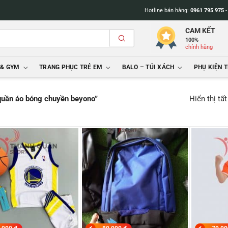
Hotline bán hàng:
0961 795 975
CAM KẾT
100%
chính hãng
 & GYM
TRANG PHỤC TRẺ EM
BALO – TÚI XÁCH
PHỤ KIỆN 
Hiển thị tấ
quần áo bóng chuyền beyono”