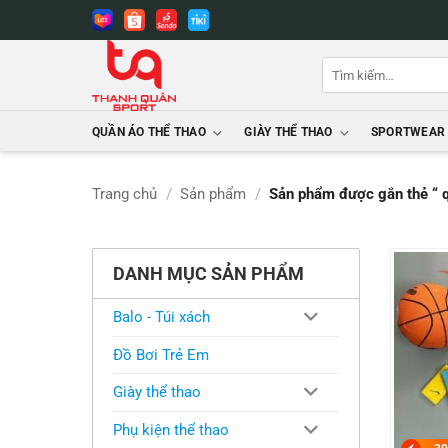
Bỏ
qua
nội
Tìm
dung
kiếm:
QUẦN ÁO THỂ THAO
GIÀY THỂ THAO
SPORTWEAR
Trang chủ
/
Sản phẩm
/
Sản phẩm được gắn thẻ “ 
DANH MỤC SẢN PHẨM
Balo - Túi xách
Đồ Bơi Trẻ Em
Giày thể thao
Phụ kiện thể thao