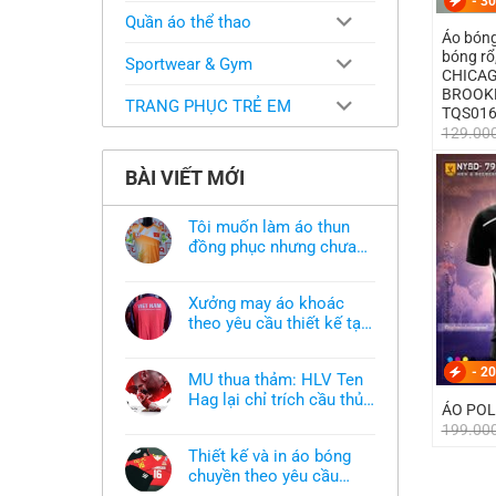
-
30
Quần áo thể thao
Áo bóng rổ em bé N
bóng rổ
Sportwear & Gym
CHICAG
BROOKL
TRANG PHỤC TRẺ EM
TQS01
129.00
BÀI VIẾT MỚI
Tôi muốn làm áo thun
đồng phục nhưng chưa
có mẫu thì phải làm sao?
Không
có
bình
Xưởng may áo khoác
luận
ở
theo yêu cầu thiết kế tại
Tôi
TPHCM
Không
muốn
có
làm
bình
-
20
áo
MU thua thảm: HLV Ten
luận
thun
ở
Hag lại chỉ trích cầu thủ,
đồng
ÁO POL
Xưởng
phục
thừa nhận sự thật chua
Không
may
nhưng
199.00
có
áo
chát của bầy quỷ nhỏ
chưa
bình
khoác
có
Thiết kế và in áo bóng
luận
theo
mẫu
ở
chuyền theo yêu cầu
yêu
thì
MU
cầu
phải