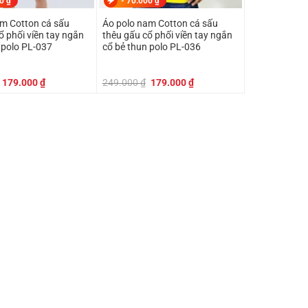
00
₫
-
70.000
₫
am Cotton cá sấu
Áo polo nam Cotton cá sấu
ổ phối viền tay ngắn
thêu gấu cổ phối viền tay ngắn
 polo PL-037
cổ bẻ thun polo PL-036
Giá
Giá
Giá
Giá
179.000
₫
249.000
₫
179.000
₫
gốc
hiện
gốc
hiện
là:
tại
là:
tại
249.000 ₫.
là:
249.000 ₫.
là:
179.000 ₫.
179.000 ₫.