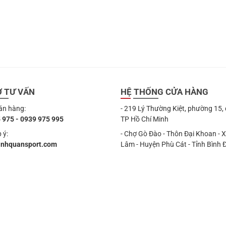
Ợ TƯ VẤN
HỆ THỐNG CỬA HÀNG
án hàng:
- 219 Lý Thường Kiệt, phường 15,
 975 - 0939 975 995
TP Hồ Chí Minh
 ý:
- Chợ Gò Đào - Thôn Đại Khoan - 
anhquansport.com
Lâm - Huyện Phù Cát - Tỉnh Bình 