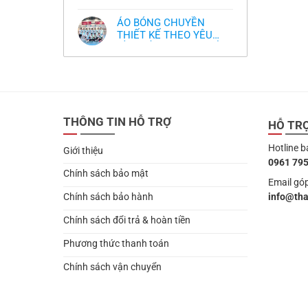
,thiết kế logo free
Không
thua
thiết
làm
có
thảm:
kế
sao?
bình
HLV
tại
ÁO BÓNG CHUYỀN
luận
Ten
TPHCM
ở
THIẾT KẾ THEO YÊU
Hag
Thiết
lại
CẦU- ĐỒ BÓNG CHUYỀN
Không
kế
chỉ
có
và
THIẾT KẾ MỚI NHẤT
trích
bình
in
cầu
2024
luận
áo
thủ,
ở
bóng
thừa
ÁO
chuyền
nhận
BÓNG
theo
sự
CHUYỀN
yêu
thật
THIẾT
cầu
chua
THÔNG TIN HỖ TRỢ
KẾ
HỖ TR
,thiết
chát
THEO
kế
của
YÊU
logo
bầy
Hotline b
CẦU-
free
Giới thiệu
quỷ
ĐỒ
nhỏ
0961 795
BÓNG
CHUYỀN
Chính sách bảo mật
THIẾT
Email góp
KẾ
info@th
Chính sách bảo hành
MỚI
NHẤT
2024
Chính sách đổi trả & hoàn tiền
Phương thức thanh toán
Chính sách vận chuyển