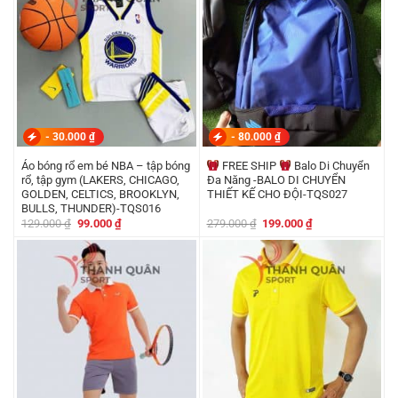
-
30.000
₫
-
80.000
₫
Áo bóng rổ em bé NBA – tập bóng
FREE SHIP
Balo Di Chuyển
rổ, tập gym (LAKERS, CHICAGO,
Đa Năng -BALO DI CHUYỂN
GOLDEN, CELTICS, BROOKLYN,
THIẾT KẾ CHO ĐỘI-TQS027
BULLS, THUNDER)-TQS016
Giá
Giá
Giá
Giá
129.000
₫
99.000
₫
279.000
₫
199.000
₫
gốc
hiện
gốc
hiện
là:
tại
là:
tại
129.000 ₫.
là:
279.000 ₫.
là:
99.000 ₫.
199.000 ₫.