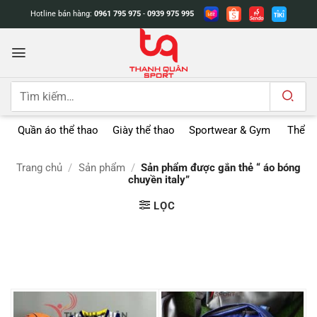
Bỏ
Hotline bán hàng:
0961 795 975
-
0939 975 995
qua
nội
dung
Tìm
kiếm:
Quần áo thể thao
Giày thể thao
Sportwear & Gym
Thể t
Trang chủ
/
Sản phẩm
/
Sản phẩm được gắn thẻ “ áo bóng
chuyền italy”
LỌC