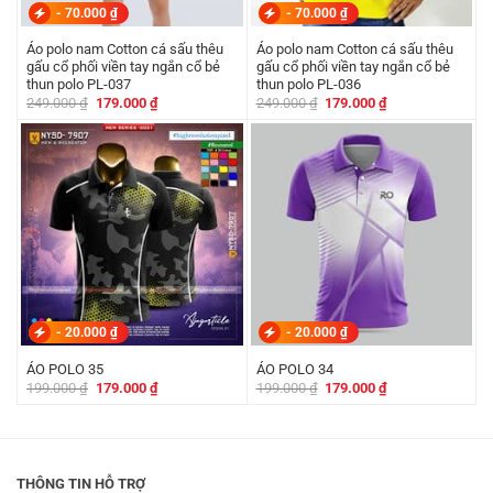
-
70.000
₫
-
70.000
₫
Áo polo nam Cotton cá sấu thêu
Áo polo nam Cotton cá sấu thêu
gấu cổ phối viền tay ngắn cổ bẻ
gấu cổ phối viền tay ngắn cổ bẻ
thun polo PL-037
thun polo PL-036
Giá
Giá
Giá
Giá
249.000
₫
179.000
₫
249.000
₫
179.000
₫
gốc
hiện
gốc
hiện
là:
tại
là:
tại
249.000 ₫.
là:
249.000 ₫.
là:
179.000 ₫.
179.000 ₫.
-
20.000
₫
-
20.000
₫
ÁO POLO 35
ÁO POLO 34
Giá
Giá
Giá
Giá
199.000
₫
179.000
₫
199.000
₫
179.000
₫
gốc
hiện
gốc
hiện
là:
tại
là:
tại
199.000 ₫.
là:
199.000 ₫.
là:
179.000 ₫.
179.000 ₫.
THÔNG TIN HỖ TRỢ