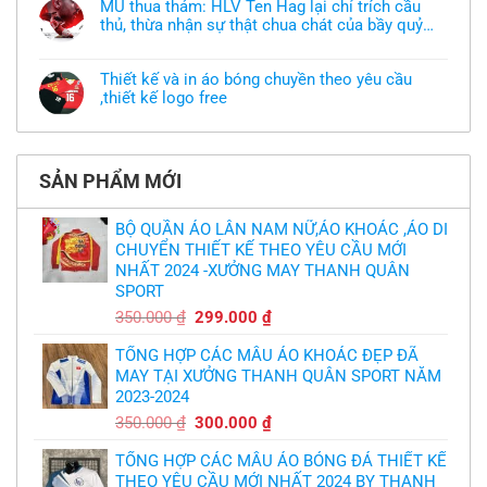
áo
MU thua thảm: HLV Ten Hag lại chỉ trích cầu
luận
thun
thủ, thừa nhận sự thật chua chát của bầy quỷ
ở
đồng
Xưởng
nhỏ
phục
Không
may
nhưng
có
áo
chưa
bình
khoác
Thiết kế và in áo bóng chuyền theo yêu cầu
có
luận
theo
mẫu
,thiết kế logo free
ở
yêu
thì
MU
cầu
Không
phải
thua
thiết
có
làm
thảm:
kế
bình
sao?
HLV
tại
luận
Ten
TPHCM
ở
Hag
SẢN PHẨM MỚI
Thiết
lại
kế
chỉ
và
trích
in
BỘ QUẦN ÁO LÂN NAM NỮ,ÁO KHOÁC ,ÁO DI
cầu
áo
thủ,
CHUYỂN THIẾT KẾ THEO YÊU CẦU MỚI
bóng
thừa
chuyền
nhận
NHẤT 2024 -XƯỞNG MAY THANH QUÂN
theo
sự
yêu
SPORT
thật
cầu
chua
,thiết
Giá
Giá
350.000
₫
299.000
₫
chát
kế
của
gốc
hiện
logo
bầy
free
TỔNG HỢP CÁC MẪU ÁO KHOÁC ĐẸP ĐÃ
là:
tại
quỷ
nhỏ
MAY TẠI XƯỞNG THANH QUÂN SPORT NĂM
350.000 ₫.
là:
2023-2024
299.000 ₫.
Giá
Giá
350.000
₫
300.000
₫
gốc
hiện
TỔNG HỢP CÁC MẪU ÁO BÓNG ĐÁ THIẾT KẾ
là:
tại
THEO YÊU CẦU MỚI NHẤT 2024 BY THANH
350.000 ₫.
là: