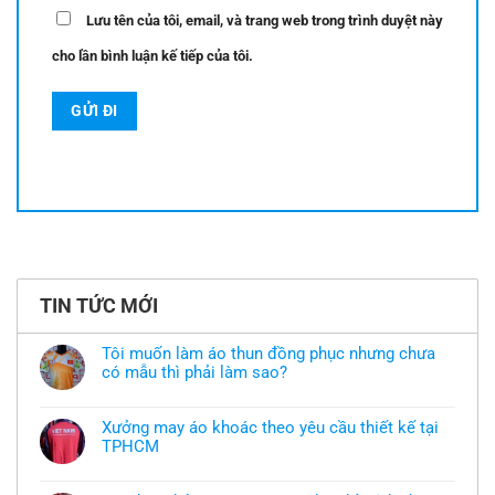
Lưu tên của tôi, email, và trang web trong trình duyệt này
cho lần bình luận kế tiếp của tôi.
TIN TỨC MỚI
Tôi muốn làm áo thun đồng phục nhưng chưa
có mẫu thì phải làm sao?
Không
có
bình
Xưởng may áo khoác theo yêu cầu thiết kế tại
luận
TPHCM
ở
Tôi
Không
muốn
có
làm
bình