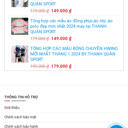
QUÂN SPORT
300.000 ₫.
Giá
Giá
179.000
₫
149.000
₫
gốc
hiện
Tổng hợp các mẫu áo đồng phục,áo lớp ,áo
là:
tại
polo đẹp mới nhất 2024 may tại THANH
179.000 ₫.
là:
QUÂN SPORT
149.000 ₫.
Giá
Giá
179.000
₫
149.000
₫
gốc
hiện
TỔNG HỢP CÁC MẪU BÓNG CHUYỀN HWING
là:
tại
MỚI NHẤT THÁNG 1 2024 BY THANH QUÂN
179.000 ₫.
là:
SPORT
149.000 ₫.
Giá
Giá
199.000
₫
179.000
₫
gốc
hiện
là:
tại
199.000 ₫.
là:
179.000 ₫.
THÔNG TIN HỖ TRỢ
Giới thiệu
Chính sách bảo mật
Chính sách bảo hành