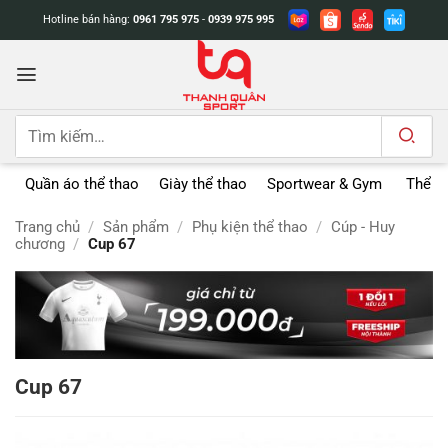
Bỏ
Hotline bán hàng:
0961 795 975
-
0939 975 995
qua
nội
dung
Tìm
kiếm:
Quần áo thể thao
Giày thể thao
Sportwear & Gym
Thể t
Trang chủ
/
Sản phẩm
/
Phụ kiện thể thao
/
Cúp - Huy
chương
/
Cup 67
Cup 67