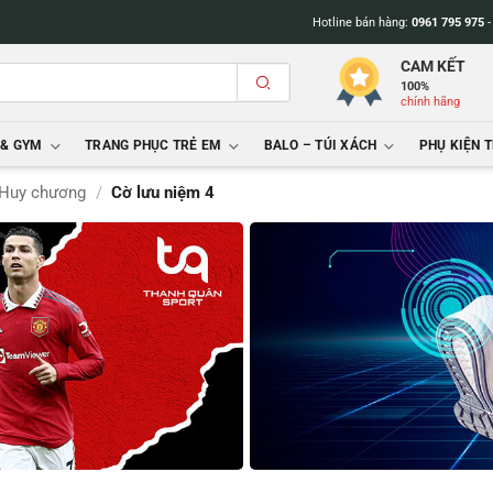
Hotline bán hàng:
0961 795 975
CAM KẾT
100%
chính hãng
 & GYM
TRANG PHỤC TRẺ EM
BALO – TÚI XÁCH
PHỤ KIỆN 
 Huy chương
/
Cờ lưu niệm 4