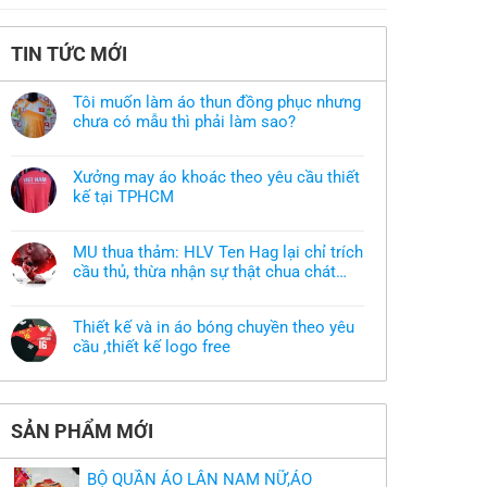
TIN TỨC MỚI
Tôi muốn làm áo thun đồng phục nhưng
chưa có mẫu thì phải làm sao?
Không
có
bình
Xưởng may áo khoác theo yêu cầu thiết
luận
ở
kế tại TPHCM
Tôi
Không
muốn
có
làm
bình
áo
MU thua thảm: HLV Ten Hag lại chỉ trích
luận
thun
ở
cầu thủ, thừa nhận sự thật chua chát
đồng
Xưởng
phục
của bầy quỷ nhỏ
Không
may
nhưng
có
áo
chưa
bình
khoác
có
Thiết kế và in áo bóng chuyền theo yêu
luận
theo
mẫu
ở
cầu ,thiết kế logo free
yêu
thì
MU
cầu
phải
Không
thua
thiết
làm
có
thảm:
kế
sao?
bình
HLV
tại
luận
Ten
TPHCM
ở
Hag
SẢN PHẨM MỚI
Thiết
lại
kế
chỉ
và
trích
in
cầu
BỘ QUẦN ÁO LÂN NAM NỮ,ÁO
áo