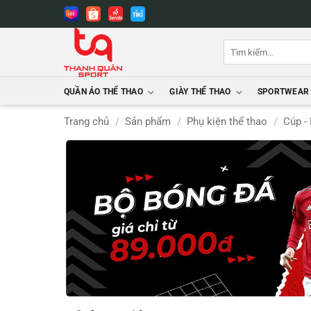
Bỏ
qua
nội
Tìm
dung
kiếm:
QUẦN ÁO THỂ THAO
GIÀY THỂ THAO
SPORTWEAR
Trang chủ
/
Sản phẩm
/
Phụ kiện thể thao
/
Cúp -