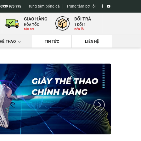
Trung tâm bóng đá
Trung tâm bơi lội
-
0939 975 995
GIAO HÀNG
ĐỔI TRẢ
HỎA TỐC
1 ĐỔI 1
tận nơi
nếu lỗi
THỂ THAO
TIN TỨC
LIÊN HỆ