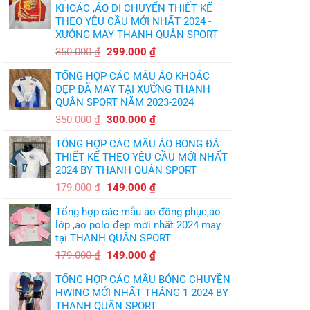
thủ,
bóng
KHOÁC ,ÁO DI CHUYỂN THIẾT KẾ
thừa
chuyền
nhận
THEO YÊU CẦU MỚI NHẤT 2024 -
theo
sự
yêu
XƯỞNG MAY THANH QUÂN SPORT
thật
cầu
chua
,thiết
Giá
Giá
chát
350.000
₫
299.000
₫
kế
của
gốc
hiện
logo
bầy
free
TỔNG HỢP CÁC MẪU ÁO KHOÁC
quỷ
là:
tại
nhỏ
ĐẸP ĐÃ MAY TẠI XƯỞNG THANH
350.000 ₫.
là:
QUÂN SPORT NĂM 2023-2024
299.000 ₫.
Giá
Giá
350.000
₫
300.000
₫
gốc
hiện
TỔNG HỢP CÁC MẪU ÁO BÓNG ĐÁ
là:
tại
THIẾT KẾ THEO YÊU CẦU MỚI NHẤT
350.000 ₫.
là:
2024 BY THANH QUÂN SPORT
300.000 ₫.
Giá
Giá
179.000
₫
149.000
₫
gốc
hiện
Tổng hợp các mẫu áo đồng phục,áo
là:
tại
lớp ,áo polo đẹp mới nhất 2024 may
179.000 ₫.
là:
tại THANH QUÂN SPORT
149.000 ₫.
Giá
Giá
179.000
₫
149.000
₫
gốc
hiện
TỔNG HỢP CÁC MẪU BÓNG CHUYỀN
là:
tại
HWING MỚI NHẤT THÁNG 1 2024 BY
179.000 ₫.
là:
THANH QUÂN SPORT