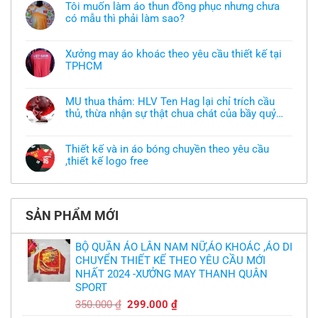
Tôi muốn làm áo thun đồng phục nhưng chưa
có mẫu thì phải làm sao?
Không
có
bình
Xưởng may áo khoác theo yêu cầu thiết kế tại
luận
TPHCM
ở
Tôi
Không
muốn
có
làm
bình
áo
MU thua thảm: HLV Ten Hag lại chỉ trích cầu
luận
thun
thủ, thừa nhận sự thật chua chát của bầy quỷ
ở
đồng
Xưởng
nhỏ
phục
Không
may
nhưng
có
áo
chưa
bình
khoác
Thiết kế và in áo bóng chuyền theo yêu cầu
có
luận
theo
mẫu
,thiết kế logo free
ở
yêu
thì
MU
cầu
Không
phải
thua
thiết
có
làm
thảm:
kế
bình
sao?
HLV
tại
luận
Ten
TPHCM
ở
Hag
SẢN PHẨM MỚI
Thiết
lại
kế
chỉ
và
trích
in
BỘ QUẦN ÁO LÂN NAM NỮ,ÁO KHOÁC ,ÁO DI
cầu
áo
thủ,
CHUYỂN THIẾT KẾ THEO YÊU CẦU MỚI
bóng
thừa
chuyền
nhận
NHẤT 2024 -XƯỞNG MAY THANH QUÂN
theo
sự
yêu
SPORT
thật
cầu
chua
,thiết
Giá
Giá
350.000
₫
299.000
₫
chát
kế
của
gốc
hiện