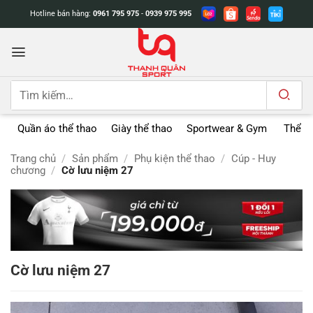
Bỏ
Hotline bán hàng:
0961 795 975
-
0939 975 995
qua
nội
dung
Tìm
kiếm:
Quần áo thể thao
Giày thể thao
Sportwear & Gym
Thể t
Trang chủ
/
Sản phẩm
/
Phụ kiện thể thao
/
Cúp - Huy
chương
/
Cờ lưu niệm 27
Cờ lưu niệm 27