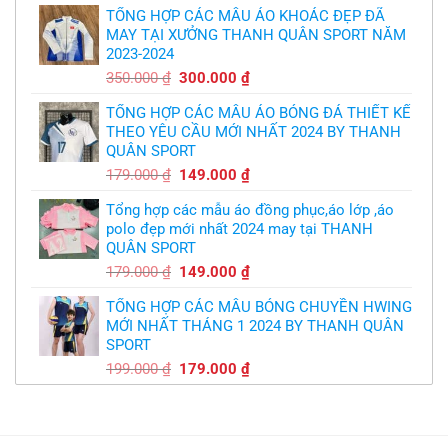
logo
bầy
free
TỔNG HỢP CÁC MẪU ÁO KHOÁC ĐẸP ĐÃ
là:
tại
quỷ
nhỏ
MAY TẠI XƯỞNG THANH QUÂN SPORT NĂM
350.000 ₫.
là:
2023-2024
299.000 ₫.
Giá
Giá
350.000
₫
300.000
₫
gốc
hiện
TỔNG HỢP CÁC MẪU ÁO BÓNG ĐÁ THIẾT KẾ
là:
tại
THEO YÊU CẦU MỚI NHẤT 2024 BY THANH
350.000 ₫.
là:
QUÂN SPORT
300.000 ₫.
Giá
Giá
179.000
₫
149.000
₫
gốc
hiện
Tổng hợp các mẫu áo đồng phục,áo lớp ,áo
là:
tại
polo đẹp mới nhất 2024 may tại THANH
179.000 ₫.
là:
QUÂN SPORT
149.000 ₫.
Giá
Giá
179.000
₫
149.000
₫
gốc
hiện
TỔNG HỢP CÁC MẪU BÓNG CHUYỀN HWING
là:
tại
MỚI NHẤT THÁNG 1 2024 BY THANH QUÂN
179.000 ₫.
là:
SPORT
149.000 ₫.
Giá
Giá
199.000
₫
179.000
₫
gốc
hiện
là:
tại
199.000 ₫.
là:
179.000 ₫.