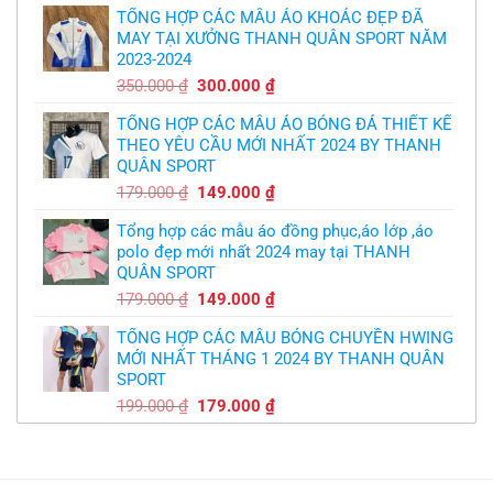
logo
bầy
free
TỔNG HỢP CÁC MẪU ÁO KHOÁC ĐẸP ĐÃ
là:
tại
quỷ
nhỏ
MAY TẠI XƯỞNG THANH QUÂN SPORT NĂM
350.000 ₫.
là:
2023-2024
299.000 ₫.
Giá
Giá
350.000
₫
300.000
₫
gốc
hiện
TỔNG HỢP CÁC MẪU ÁO BÓNG ĐÁ THIẾT KẾ
là:
tại
THEO YÊU CẦU MỚI NHẤT 2024 BY THANH
350.000 ₫.
là:
QUÂN SPORT
300.000 ₫.
Giá
Giá
179.000
₫
149.000
₫
gốc
hiện
Tổng hợp các mẫu áo đồng phục,áo lớp ,áo
là:
tại
polo đẹp mới nhất 2024 may tại THANH
179.000 ₫.
là:
QUÂN SPORT
149.000 ₫.
Giá
Giá
179.000
₫
149.000
₫
gốc
hiện
TỔNG HỢP CÁC MẪU BÓNG CHUYỀN HWING
là:
tại
MỚI NHẤT THÁNG 1 2024 BY THANH QUÂN
179.000 ₫.
là:
SPORT
149.000 ₫.
Giá
Giá
199.000
₫
179.000
₫
gốc
hiện
là:
tại
199.000 ₫.
là:
179.000 ₫.