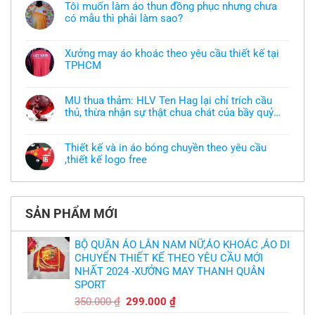
Tôi muốn làm áo thun đồng phục nhưng chưa
có mẫu thì phải làm sao?
Không
có
bình
Xưởng may áo khoác theo yêu cầu thiết kế tại
luận
TPHCM
ở
Tôi
Không
muốn
có
làm
bình
áo
MU thua thảm: HLV Ten Hag lại chỉ trích cầu
luận
thun
thủ, thừa nhận sự thật chua chát của bầy quỷ
ở
đồng
Xưởng
nhỏ
phục
Không
may
nhưng
có
áo
chưa
bình
khoác
Thiết kế và in áo bóng chuyền theo yêu cầu
có
luận
theo
mẫu
,thiết kế logo free
ở
yêu
thì
MU
cầu
Không
phải
thua
thiết
có
làm
thảm:
kế
bình
sao?
HLV
tại
luận
Ten
TPHCM
ở
Hag
SẢN PHẨM MỚI
Thiết
lại
kế
chỉ
và
trích
in
BỘ QUẦN ÁO LÂN NAM NỮ,ÁO KHOÁC ,ÁO DI
cầu
áo
thủ,
CHUYỂN THIẾT KẾ THEO YÊU CẦU MỚI
bóng
thừa
chuyền
nhận
NHẤT 2024 -XƯỞNG MAY THANH QUÂN
theo
sự
yêu
SPORT
thật
cầu
chua
,thiết
Giá
Giá
350.000
₫
299.000
₫
chát
kế
của
gốc
hiện