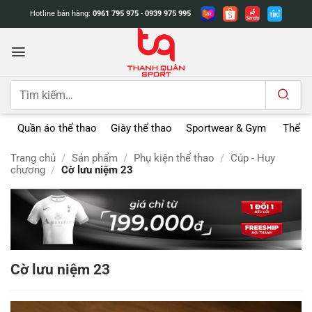
Bỏ
Hotline bán hàng:
0961 795 975
-
0939 975 995
qua
nội
dung
Tìm
kiếm:
Quần áo thể thao
Giày thể thao
Sportwear & Gym
Thể t
Trang chủ
/
Sản phẩm
/
Phụ kiện thể thao
/
Cúp - Huy
chương
/
Cờ lưu niệm 23
Cờ lưu niệm 23